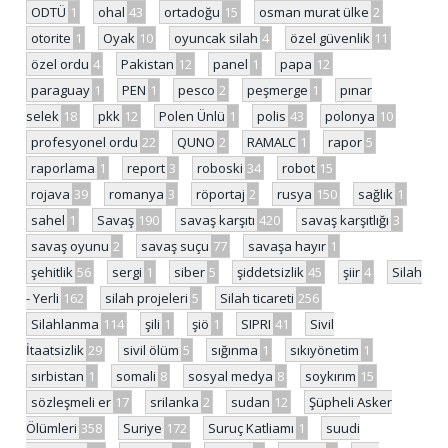
ODTÜ
1
ohal
43
ortadoğu
15
osman murat ülke
2
otorite
1
Oyak
10
oyuncak silah
4
özel güvenlik
11
özel ordu
4
Pakistan
12
panel
1
papa
12
paraguay
1
PEN
1
pesco
2
peşmerge
1
pınar
selek
18
pkk
12
Polen Ünlü
1
polis
43
polonya
10
profesyonel ordu
22
QUNO
2
RAMALC
1
rapor
5
raporlama
1
report
3
roboski
34
robot
15
rojava
39
romanya
3
röportaj
2
rusya
150
sağlık
1
sahel
1
Savaş
190
savaş karşıtı
420
savaş karşıtlığı
3
savaş oyunu
2
savaş suçu
77
savaşa hayır
1
şehitlik
56
sergi
1
siber
5
şiddetsizlik
45
şiir
4
Silah
- Yerli
162
silah projeleri
5
Silah ticareti
256
Silahlanma
114
şili
1
şiö
1
SIPRI
41
Sivil
İtaatsizlik
29
sivil ölüm
5
sığınma
1
sıkıyönetim
1
sırbistan
1
somali
8
sosyal medya
8
soykırım
15
sözleşmeli er
17
srilanka
2
sudan
12
Şüpheli Asker
Ölümleri
358
Suriye
172
Suruç Katliamı
1
suudi