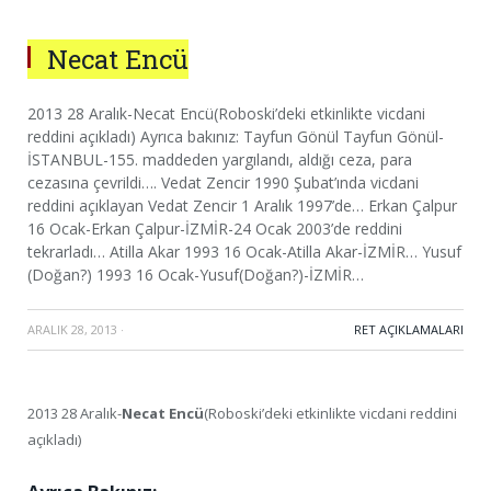
Necat Encü
2013 28 Aralık-Necat Encü(Roboski’deki etkinlikte vicdani
reddini açıkladı) Ayrıca bakınız: Tayfun Gönül Tayfun Gönül-
İSTANBUL-155. maddeden yargılandı, aldığı ceza, para
cezasına çevrildi…. Vedat Zencir 1990 Şubat’ında vicdani
reddini açıklayan Vedat Zencir 1 Aralık 1997’de… Erkan Çalpur
16 Ocak-Erkan Çalpur-İZMİR-24 Ocak 2003’de reddini
tekrarladı… Atilla Akar 1993 16 Ocak-Atilla Akar-İZMİR… Yusuf
(Doğan?) 1993 16 Ocak-Yusuf(Doğan?)-İZMİR…
ARALIK 28, 2013
·
RET AÇIKLAMALARI
2013 28 Aralık-
Necat Encü
(Roboski’deki etkinlikte vicdani reddini
açıkladı)