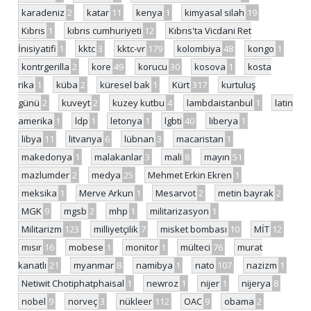
karadeniz
2
katar
11
kenya
1
kimyasal silah
19
Kıbrıs
1
kıbrıs cumhuriyeti
12
Kıbrıs'ta Vicdani Ret
İnisiyatifi
1
kktc
3
kktc-vr
179
kolombiya
48
kongo
1
kontrgerilla
2
kore
49
korucu
30
kosova
1
kosta
rika
1
küba
2
küresel bak
1
Kürt
317
kurtuluş
günü
2
kuveyt
2
kuzey kutbu
4
lambdaistanbul
1
latin
amerika
1
ldp
1
letonya
1
lgbti
40
liberya
1
libya
11
litvanya
6
lübnan
3
macaristan
1
makedonya
1
malakanlar
3
mali
8
mayın
51
mazlumder
2
medya
25
Mehmet Erkin Ekren
1
meksika
1
Merve Arkun
1
Mesarvot
2
metin bayrak
2
MGK
9
mgsb
2
mhp
1
militarizasyon
1
Militarizm
123
milliyetçilik
7
misket bombası
10
MİT
12
mısır
16
mobese
1
monitor
1
mülteci
76
murat
kanatlı
21
myanmar
8
namibya
1
nato
107
nazizm
1
Netiwit Chotiphatphaisal
1
newroz
1
nijer
1
nijerya
8
nobel
9
norveç
3
nükleer
112
OAC
9
obama
2