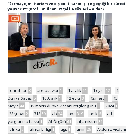
“Sermaye, militarizm ve dış politikanın iç içe geçtiği bir süreci
yaşıyoruz” (Prof. Dr. İlhan Uzgel ile söyleşi – Video)
'dur' ihtarı
3
#refusewar
1
1 aralık
11
1 eylül
12
1.
Dünya Savaşı
5
10 Aralık
1
12 eylül
3
12 mart
1
15
Mayıs
44
15 mayıs dünya vicdani retçiler günü
6
2024
1
28 şubat
2
318
59
ab
24
abd
319
açlık
6
adil
yargılanma hakkı
1
Af Örgütü
61
afganistan
31
afrika
9
afrika birliği
1
agit
1
aihm
26
Akdeniz Vicdani