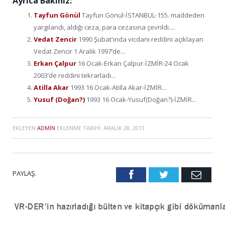
Ayrıca Bakınız:
Tayfun Gönül
Tayfun Gönül-İSTANBUL-155. maddeden
yargılandı, aldığı ceza, para cezasına çevrildi....
Vedat Zencir
1990 Şubat'ında vicdani reddini açıklayan
Vedat Zencir 1 Aralık 1997’de...
Erkan Çalpur
16 Ocak-Erkan Çalpur-İZMİR-24 Ocak
2003’de reddini tekrarladı...
Atilla Akar
1993 16 Ocak-Atilla Akar-İZMİR...
Yusuf (Doğan?)
1993 16 Ocak-Yusuf(Doğan?)-İZMİR...
EKLEYEN
ADMIN
EKLENME TARIHI:
ARALIK 28, 2013
PAYLAŞ.
Facebook
Twitter
Emai