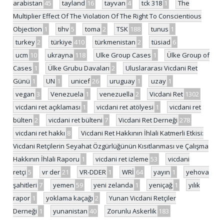
arabistan
45
tayland
16
tayvan
4
tck 318
1
The
Multiplier Effect Of The Violation Of The Right To Conscientious
Objection
1
tihv
5
toma
2
TSK
188
tunus
1
turkey
2
türkiye
410
türkmenistan
2
tüsiad
6
ucm
10
ukrayna
118
Ulke Group Cases
1
Ülke Group of
Cases
1
Ülke Grubu Davaları
2
Uluslararası Vicdani Ret
Günü
1
UN
1
unicef
26
uruguay
1
uzay
1
vegan
3
Venezuela
1
venezuella
2
Vicdani Ret
1302
vicdani ret açıklaması
1
vicdani ret atölyesi
1
vicdani ret
bülten
2
vicdani ret bülteni
7
Vicdani Ret Derneği
278
vicdani ret hakkı
8
Vicdani Ret Hakkının İhlali Katmerli Etkisi:
Vicdani Retçilerin Seyahat Özgürlüğünün Kısıtlanması ve Çalışma
Hakkının İhlali Raporu
1
vicdani ret izleme
53
vicdani
retçi
5
vr der
21
VR-DDER
1
WRİ
64
yayın
1
yehova
şahitleri
7
yemen
59
yeni zelanda
1
yeniçağ
1
yılık
rapor
1
yoklama kaçağı
2
Yunan Vicdani Retçiler
Derneği
1
yunanistan
40
Zorunlu Askerlik
183