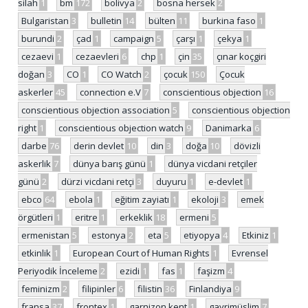
silah
1
bm
172
bolivya
2
bosna hersek
2
Bulgaristan
3
bulletin
14
bülten
11
burkina faso
1
burundi
2
çad
1
campaign
5
çarşı
1
çekya
1
cezaevi
1
cezaevleri
6
chp
1
çin
35
çınar koçgiri
doğan
3
CO
1
CO Watch
2
çocuk
150
Çocuk
askerler
45
connection e.V
7
conscientious objection
16
conscientious objection association
5
conscientious objection
right
1
conscientious objection watch
9
Danimarka
6
darbe
76
derin devlet
10
din
3
doğa
10
dövizli
askerlik
7
dünya barış günü
1
dünya vicdani retçiler
günü
2
dürzi vicdani retçi
3
duyuru
1
e-devlet
1
ebco
64
ebola
1
eğitim zayiatı
1
ekoloji
3
emek
örgütleri
1
eritre
1
erkeklik
18
ermeni
5
ermenistan
5
estonya
2
eta
5
etiyopya
4
Etkiniz
1
etkinlik
1
European Court of Human Rights
1
Evrensel
Periyodik İnceleme
2
ezidi
1
fas
1
faşizm
4
feminizm
2
filipinler
6
filistin
36
Finlandiya
9
fransa
37
frontex
1
garnizon kent
1
gayrimüslim
7