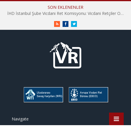
SON EKLENENLER
İHD İstanbul Şube Vicdani Ret Komisyonu: Vicdani Retçiler Olarak Destek İçin Buradayız!
RSS
Facebook
Twitter
Navigate