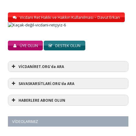
Vicdani Ret Hakkı ve Hakkın Kullanılması – Davut Erkan
ÜYE OLUN
DESTEK OLUN
VİCDANİRET.ORG'da ARA
SAVASKARSİTLARİ.ORG'da ARA
HABERLERE ABONE OLUN
VIDEOLARIMIZ