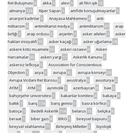
Ret Buluşması
6
akka
1
alevi
1
ali fikri ışık
13
almanya
128
Alper Sapan
1
amfide konuşulmayanlar
1
anarşist kadınlar
1
Anayasa Mahkemesi
4
anti-
militarizm
4
antimilitarist medya
8
antimilitarizm
97
arap
birliği
1
arap ordusu
2
arjantin
1
asker aileleri
1
asker
hakları inisiyatifi
15
asker kaçağı
31
asker uğurlama
18
askere kötü muamele
55
askeri cezaevi
4
Askeri
Harcamalar
92
askeri yargı
17
Askerlik Kanunu
1
askersiz lefkoşa
5
Association for Conscientious
Objection
1
asya
1
avrupa
41
avrupa konseyi
26
Avrupa Vicdani Ret Bürosu
2
avustralya
5
avusturya
2
AYİM
1
AYM
14
ayrımcılık
1
azerbaycan
8
bae
2
bahçeşehir üniversitesi
1
bakanlar komitesi
4
bakaya
8
baltık
7
barış
174
barış gemisi
1
basra körfezi
5
batoça
1
Bedelli Askerlik
114
belarus
13
belçika
6
beraat
1
biber gazı
8
BİKG
1
bireysel başvuru
2
bireysel silahlanma
71
Birleşmiş Milletler
2
biyolojik