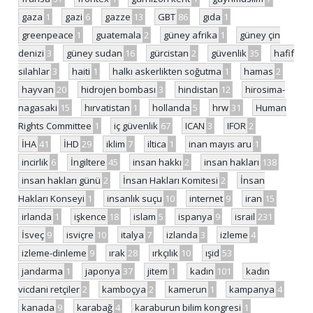
gaza
1
gazi
6
gazze
13
GBT
86
gıda
1
greenpeace
1
guatemala
2
güney afrika
1
güney çin
denizi
3
güney sudan
16
gürcistan
2
güvenlik
35
hafif
silahlar
3
haiti
1
halkı askerlikten soğutma
1
hamas
2
hayvan
20
hidrojen bombası
3
hindistan
12
hirosima-
nagasaki
15
hırvatistan
1
hollanda
5
hrw
31
Human
Rights Committee
1
iç güvenlik
67
ICAN
3
IFOR
2
İHA
41
İHD
29
iklim
7
iltica
1
inan mayıs aru
1
incirlik
6
İngiltere
45
insan hakkı
2
insan hakları
138
insan hakları günü
2
İnsan Hakları Komitesi
2
İnsan
Hakları Konseyi
1
insanlık suçu
10
internet
9
iran
15
irlanda
1
işkence
18
islam
5
ispanya
9
israil
231
İsveç
9
isviçre
10
italya
7
izlanda
3
izleme
4
izleme-dinleme
9
ırak
28
ırkçılık
10
ışid
53
jandarma
1
japonya
37
jitem
1
kadın
101
kadın
vicdani retçiler
2
kamboçya
2
kamerun
1
kampanya
4
kanada
9
karabağ
4
karaburun bilim kongresi
1