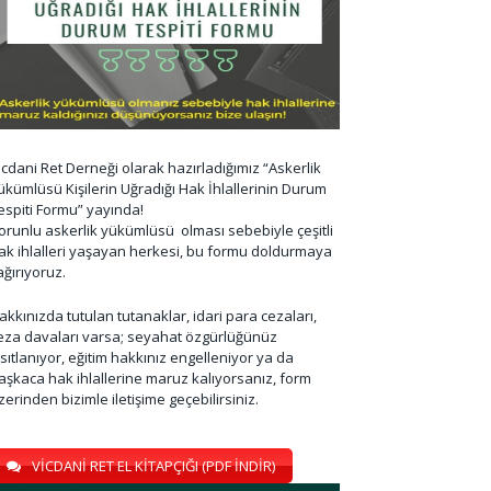
icdani Ret Derneği olarak hazırladığımız “Askerlik
ükümlüsü Kişilerin Uğradığı Hak İhlallerinin Durum
espiti Formu” yayında!
orunlu askerlik yükümlüsü olması sebebiyle çeşitli
ak ihlalleri yaşayan herkesi, bu formu doldurmaya
ağırıyoruz.
akkınızda tutulan tutanaklar, idari para cezaları,
eza davaları varsa; seyahat özgürlüğünüz
ısıtlanıyor, eğitim hakkınız engelleniyor ya da
aşkaca hak ihlallerine maruz kalıyorsanız, form
zerinden bizimle iletişime geçebilirsiniz.
VİCDANİ RET EL KİTAPÇIĞI (PDF İNDİR)