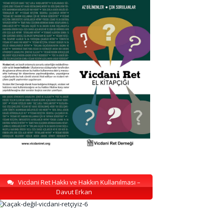
Vicdani Ret Hakkı ve Hakkın Kullanılması –
Davut Erkan