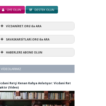
ÜYE OLUN
DESTEK OLUN
VİCDANİRET.ORG'da ARA
SAVASKARSİTLARİ.ORG'da ARA
HABERLERE ABONE OLUN
VIDEOLARIMIZ
icdani Retçi Kenan Kahya Anlatıyor: Vicdani Ret
aktır (Video)