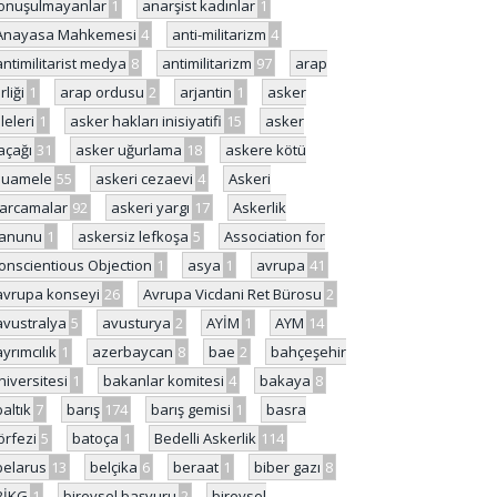
onuşulmayanlar
1
anarşist kadınlar
1
Anayasa Mahkemesi
4
anti-militarizm
4
antimilitarist medya
8
antimilitarizm
97
arap
rliği
1
arap ordusu
2
arjantin
1
asker
ileleri
1
asker hakları inisiyatifi
15
asker
açağı
31
asker uğurlama
18
askere kötü
uamele
55
askeri cezaevi
4
Askeri
arcamalar
92
askeri yargı
17
Askerlik
anunu
1
askersiz lefkoşa
5
Association for
onscientious Objection
1
asya
1
avrupa
41
avrupa konseyi
26
Avrupa Vicdani Ret Bürosu
2
avustralya
5
avusturya
2
AYİM
1
AYM
14
ayrımcılık
1
azerbaycan
8
bae
2
bahçeşehir
niversitesi
1
bakanlar komitesi
4
bakaya
8
baltık
7
barış
174
barış gemisi
1
basra
örfezi
5
batoça
1
Bedelli Askerlik
114
belarus
13
belçika
6
beraat
1
biber gazı
8
BİKG
1
bireysel başvuru
2
bireysel