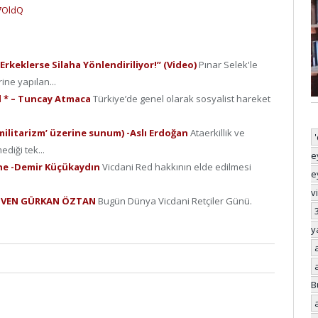
7OldQ
Erkeklerse Silaha Yönlendiriliyor!” (Video)
Pınar Selek'le
ine yapılan...
ed * – Tuncay Atmaca
Türkiye’de genel olarak sosyalist hareket
e militarizm’ üzerine sunum) -Aslı Erdoğan
Ataerkillik ve
ediği tek...
e
ine -Demir Küçükaydın
Vicdani Red hakkının elde edilmesi
e
v
– GÜVEN GÜRKAN ÖZTAN
Bugün Dünya Vicdani Retçiler Günü.
y
B