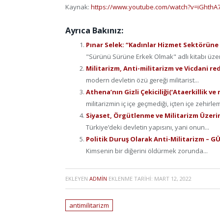
Kaynak:
https://www.youtube.com/watch?v=iGhthA
Ayrıca Bakınız:
Pınar Selek: “Kadınlar Hizmet Sektörüne 
"Sürünü Sürüne Erkek Olmak" adlı kitabı üzer
Militarizm, Anti-militarizm ve Vicdani r
modern devletin özü gereği militarist...
Athena’nın Gizli Çekiciliği(‘Ataerkillik v
militarizmin iç içe geçmediği, içten içe zehirlem
Siyaset, Örgütlenme ve Militarizm Üzer
Türkiye’deki devletin yapısını, yani onun...
Politik Duruş Olarak Anti-Militarizm 
Kimsenin bir diğerini öldürmek zorunda...
EKLEYEN
ADMIN
EKLENME TARIHI:
MART 12, 2022
antimilitarizm