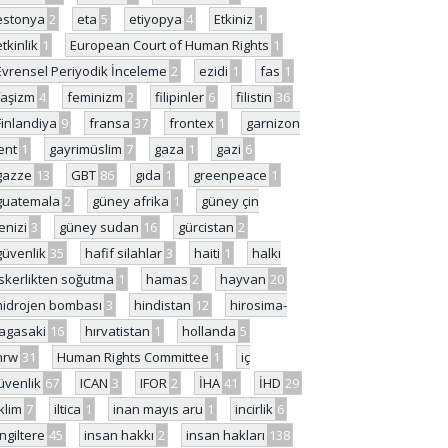
estonya
2
eta
5
etiyopya
4
Etkiniz
1
etkinlik
1
European Court of Human Rights
1
Evrensel Periyodik İnceleme
2
ezidi
1
fas
1
faşizm
4
feminizm
2
filipinler
6
filistin
36
Finlandiya
9
fransa
37
frontex
1
garnizon
ent
1
gayrimüslim
7
gaza
1
gazi
6
gazze
13
GBT
86
gıda
1
greenpeace
1
guatemala
2
güney afrika
1
güney çin
enizi
3
güney sudan
16
gürcistan
2
güvenlik
35
hafif silahlar
3
haiti
1
halkı
skerlikten soğutma
1
hamas
2
hayvan
20
hidrojen bombası
3
hindistan
12
hirosima-
agasaki
16
hırvatistan
1
hollanda
5
hrw
31
Human Rights Committee
1
iç
üvenlik
67
ICAN
3
IFOR
2
İHA
41
İHD
29
iklim
7
iltica
1
inan mayıs aru
1
incirlik
6
İngiltere
45
insan hakkı
2
insan hakları
138