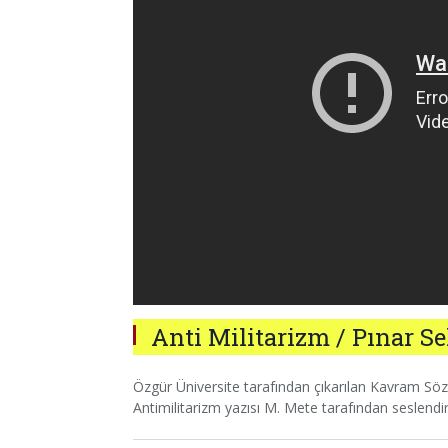
Anti Militarizm / Pınar S
Özgür Üniversite tarafından çıkarılan Kavram Sö
Antimilitarizm yazısı M. Mete tarafından seslendiri