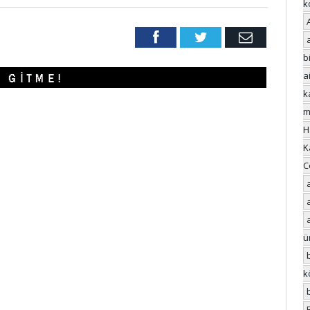
k
Facebook
Twitter
Email
bi
a
k
m
H
K
C
ü
k