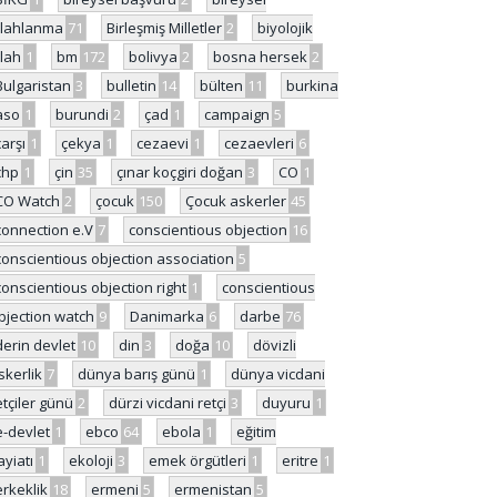
ilahlanma
71
Birleşmiş Milletler
2
biyolojik
ilah
1
bm
172
bolivya
2
bosna hersek
2
Bulgaristan
3
bulletin
14
bülten
11
burkina
aso
1
burundi
2
çad
1
campaign
5
çarşı
1
çekya
1
cezaevi
1
cezaevleri
6
chp
1
çin
35
çınar koçgiri doğan
3
CO
1
CO Watch
2
çocuk
150
Çocuk askerler
45
connection e.V
7
conscientious objection
16
conscientious objection association
5
conscientious objection right
1
conscientious
bjection watch
9
Danimarka
6
darbe
76
derin devlet
10
din
3
doğa
10
dövizli
skerlik
7
dünya barış günü
1
dünya vicdani
etçiler günü
2
dürzi vicdani retçi
3
duyuru
1
e-devlet
1
ebco
64
ebola
1
eğitim
ayiatı
1
ekoloji
3
emek örgütleri
1
eritre
1
erkeklik
18
ermeni
5
ermenistan
5