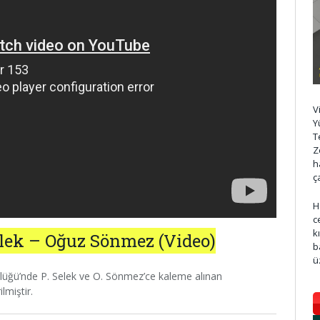
V
Y
T
Z
h
ç
H
c
k
elek – Oğuz Sönmez (Video)
b
ü
zlüğü’nde P. Selek ve O. Sönmez’ce kaleme alınan
lmiştir.