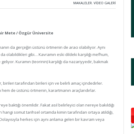
MAKALELER
,
VIDEO GALERI
hir Mete / Özgür Üniversite
manın da gerçeğin üstünü örtmenin de aracı olabiliyor. Aynı
da olabildikleri gibi… Kavramın eski dildeki karşılığı mefhum,
liyor. Kuramın (teorinin) karşılığı da nazariyyedir, bakmak
irileri tarafından birileri için ve belirli amaç içindedirler.
nın hem de üstünü örtmenin, karartmanın araçlarıdırlar.
e baktığı önemlidir. Fakat asıl belirleyici olan nereye bakıldığı
n hangi somut tarihsel ortamda kimin tarafından ortaya atıldığı,
. Dolayısıyla herkes için aynı anlama gelen bir kavram veya