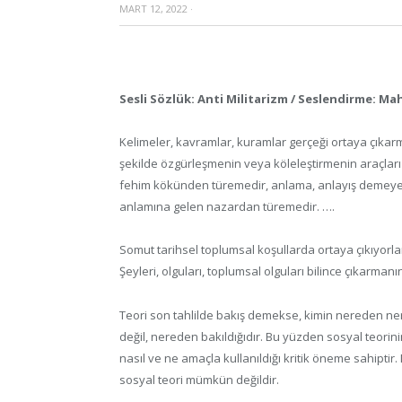
MART 12, 2022
·
Sesli Sözlük: Anti Militarizm / Seslendirme: Ma
Kelimeler, kavramlar, kuramlar gerçeği ortaya çıkar
şekilde özgürleşmenin veya köleleştirmenin araçları 
fehim kökünden türemedir, anlama, anlayış demeye ge
anlamına gelen nazardan türemedir. ….
Somut tarihsel toplumsal koşullarda ortaya çıkıyorlar, b
Şeyleri, olguları, toplumsal olguları bilince çıkarma
Teori son tahlilde bakış demekse, kimin nereden nerey
değil, nereden bakıldığıdır. Bu yüzden sosyal teorini
nasıl ve ne amaçla kullanıldığı kritik öneme sahiptir
sosyal teori mümkün değildir.