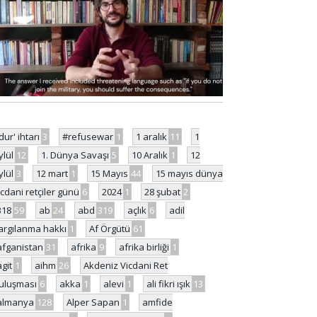
'dur' ihtarı
3
#refusewar
1
1 aralık
11
1
ylül
12
1. Dünya Savaşı
5
10 Aralık
1
12
ylül
3
12 mart
1
15 Mayıs
44
15 mayıs dünya
icdani retçiler günü
6
2024
1
28 şubat
2
318
59
ab
24
abd
319
açlık
6
adil
argılanma hakkı
1
Af Örgütü
61
afganistan
31
afrika
9
afrika birliği
1
agit
1
aihm
26
Akdeniz Vicdani Ret
uluşması
6
akka
1
alevi
1
ali fikri ışık
13
almanya
128
Alper Sapan
1
amfide