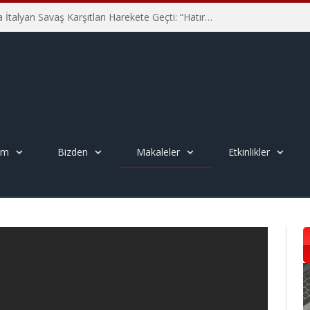
Hiroşima’nın 81. Yılında İtalyan Savaş Karşıtları Harekete Geçti: “Hatırlamak yeterli değil”
em
Bizden
Makaleler
Etkinlikler