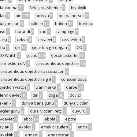
ilahlanma
71
Birleşmiş Milletler
2
biyolojik
ilah
1
bm
172
bolivya
2
bosna hersek
2
Bulgaristan
3
bulletin
14
bülten
11
burkina
aso
1
burundi
2
çad
1
campaign
5
çarşı
1
çekya
1
cezaevi
1
cezaevleri
6
chp
1
çin
35
çınar koçgiri doğan
3
CO
1
CO Watch
2
çocuk
150
Çocuk askerler
45
connection e.V
7
conscientious objection
16
conscientious objection association
5
conscientious objection right
1
conscientious
bjection watch
9
Danimarka
6
darbe
76
derin devlet
10
din
3
doğa
10
dövizli
skerlik
7
dünya barış günü
1
dünya vicdani
etçiler günü
2
dürzi vicdani retçi
3
duyuru
1
e-devlet
1
ebco
64
ebola
1
eğitim
ayiatı
1
ekoloji
3
emek örgütleri
1
eritre
1
erkeklik
18
ermeni
5
ermenistan
5