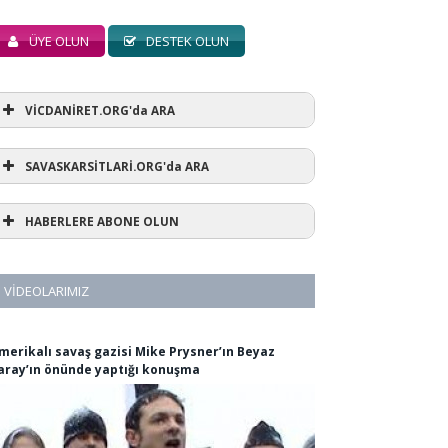
ÜYE OLUN
DESTEK OLUN
VİCDANİRET.ORG'da ARA
SAVASKARSİTLARİ.ORG'da ARA
HABERLERE ABONE OLUN
VIDEOLARIMIZ
merikalı savaş gazisi Mike Prysner’ın Beyaz
aray’ın önünde yaptığı konuşma