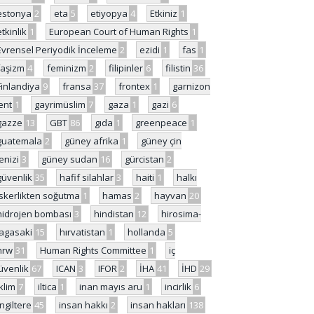
estonya
2
eta
5
etiyopya
4
Etkiniz
1
etkinlik
1
European Court of Human Rights
1
Evrensel Periyodik İnceleme
2
ezidi
1
fas
1
faşizm
4
feminizm
2
filipinler
6
filistin
36
Finlandiya
9
fransa
37
frontex
1
garnizon
ent
1
gayrimüslim
7
gaza
1
gazi
6
gazze
13
GBT
86
gıda
1
greenpeace
1
guatemala
2
güney afrika
1
güney çin
enizi
3
güney sudan
16
gürcistan
2
güvenlik
35
hafif silahlar
3
haiti
1
halkı
skerlikten soğutma
1
hamas
2
hayvan
20
hidrojen bombası
3
hindistan
12
hirosima-
agasaki
15
hırvatistan
1
hollanda
5
hrw
31
Human Rights Committee
1
iç
üvenlik
67
ICAN
3
IFOR
2
İHA
41
İHD
29
iklim
7
iltica
1
inan mayıs aru
1
incirlik
6
İngiltere
45
insan hakkı
2
insan hakları
138