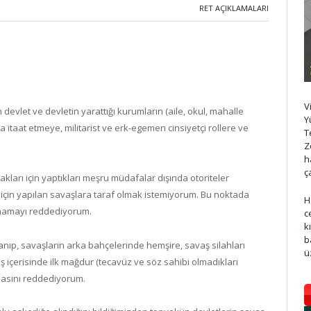
RET AÇIKLAMALARI
V
et ve devletin yarattığı kurumların (aile, okul, mahalle
Y
nda itaat etmeye, militarist ve erk-egemen cinsiyetçi rollere ve
T
Z
h
ç
kları için yaptıkları meşru müdafalar dışında otoriteler
ri için yapılan savaşlara taraf olmak istemiyorum. Bu noktada
H
oynamayı reddediyorum.
c
k
b
anıp, savaşların arka bahçelerinde hemşire, savaş silahları
ü
 içerisinde ilk mağdur (tecavüz ve söz sahibi olmadıkları
lmasını reddediyorum.