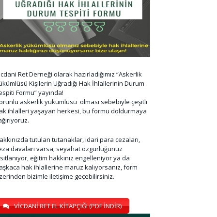
icdani Ret Derneği olarak hazırladığımız “Askerlik
ükümlüsü Kişilerin Uğradığı Hak İhlallerinin Durum
espiti Formu” yayında!
orunlu askerlik yükümlüsü olması sebebiyle çeşitli
ak ihlalleri yaşayan herkesi, bu formu doldurmaya
ağırıyoruz.
akkınızda tutulan tutanaklar, idari para cezaları,
eza davaları varsa; seyahat özgürlüğünüz
ısıtlanıyor, eğitim hakkınız engelleniyor ya da
aşkaca hak ihlallerine maruz kalıyorsanız, form
zerinden bizimle iletişime geçebilirsiniz.
VİCDANİ RET EL KİTAPÇIĞI (PDF İNDİR)