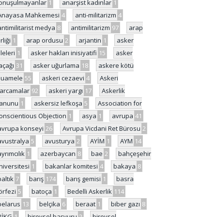
onuşulmayanlar
1
anarşist kadınlar
1
Anayasa Mahkemesi
4
anti-militarizm
4
antimilitarist medya
8
antimilitarizm
97
arap
rliği
1
arap ordusu
2
arjantin
1
asker
ileleri
1
asker hakları inisiyatifi
15
asker
açağı
31
asker uğurlama
18
askere kötü
uamele
55
askeri cezaevi
4
Askeri
arcamalar
92
askeri yargı
17
Askerlik
anunu
1
askersiz lefkoşa
5
Association for
onscientious Objection
1
asya
1
avrupa
41
avrupa konseyi
26
Avrupa Vicdani Ret Bürosu
2
avustralya
5
avusturya
2
AYİM
1
AYM
14
ayrımcılık
1
azerbaycan
8
bae
2
bahçeşehir
niversitesi
1
bakanlar komitesi
4
bakaya
8
baltık
7
barış
174
barış gemisi
1
basra
örfezi
5
batoça
1
Bedelli Askerlik
114
belarus
13
belçika
6
beraat
1
biber gazı
8
BİKG
1
bireysel başvuru
2
bireysel