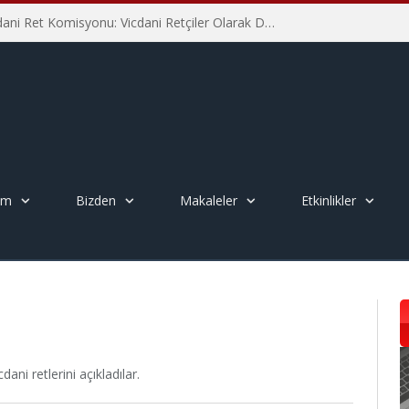
İHD İstanbul Şube Vicdani Ret Komisyonu: Vicdani Retçiler Olarak Destek İçin Buradayız!
em
Bizden
Makaleler
Etkinlikler
ani retlerini açıkladılar.