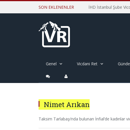
SON EKLENENLER
Genel
Vicdani Ret
Günd
Nimet Arıkan
Taksim Tarlabaşı’nda bulunan İnfial’de kadınlar vicd