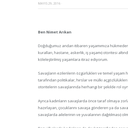
MAYIS 29, 2016
·
Ben Nimet Arıkan
Doğduğumuz andan itibaren yaşamımıza hükmeden devl
kuralları, hastane, askerlik, iş yaşamı) otoritesi altı
köleleştirilmiş yaşamlara itiraz ediyorum.
Savaşların ezilenlerin özgürlükleri ve temel yaşam ha
tarafından politikalar, hırslar ve mülki açgözlülükle
otoritelerin savaşlarında herhangi bir şekilde rol 
Ayrıca kadınların savaşlarda önce taraf olmaya zorl
hazırlayan, çocuklarını savaşa gönderen ya da savaş
savaşlarda ailelerinin ve yuvalarının dağıtılması) o