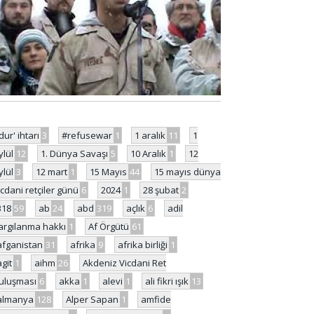
'dur' ihtarı
3
#refusewar
1
1 aralık
11
1
ylül
12
1. Dünya Savaşı
5
10 Aralık
1
12
ylül
3
12 mart
1
15 Mayıs
44
15 mayıs dünya
icdani retçiler günü
6
2024
1
28 şubat
2
318
59
ab
24
abd
319
açlık
6
adil
argılanma hakkı
1
Af Örgütü
61
afganistan
31
afrika
9
afrika birliği
1
agit
1
aihm
26
Akdeniz Vicdani Ret
uluşması
6
akka
1
alevi
1
ali fikri ışık
13
almanya
128
Alper Sapan
1
amfide