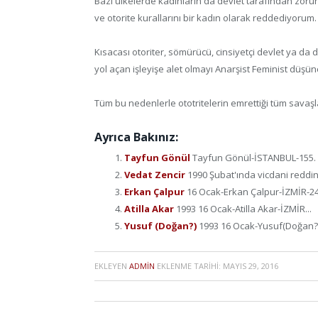
Bazı ülkelerde kadınların da devlet tarafından zorun
ve otorite kurallarını bir kadın olarak reddediyorum.
Kısacası otoriter, sömürücü, cinsiyetçi devlet ya da d
yol açan işleyişe alet olmayı Anarşist Feminist düşü
Tüm bu nedenlerle ototritelerin emrettiği tüm sava
Ayrıca Bakınız:
Tayfun Gönül
Tayfun Gönül-İSTANBUL-155. ma
Vedat Zencir
1990 Şubat'ında vicdani reddini
Erkan Çalpur
16 Ocak-Erkan Çalpur-İZMİR-24 
Atilla Akar
1993 16 Ocak-Atilla Akar-İZMİR...
Yusuf (Doğan?)
1993 16 Ocak-Yusuf(Doğan?)
EKLEYEN
ADMIN
EKLENME TARIHI:
MAYIS 29, 2016