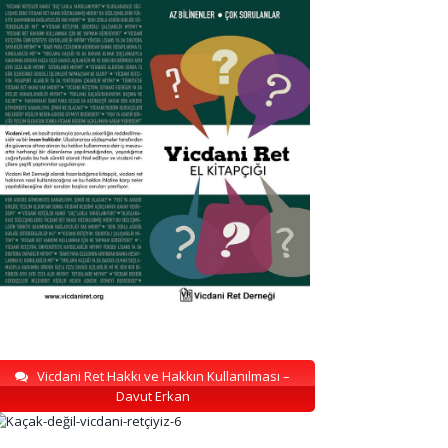
Vicdani Ret Hakkı ve Hakkın Kullanılması –
Davut Erkan