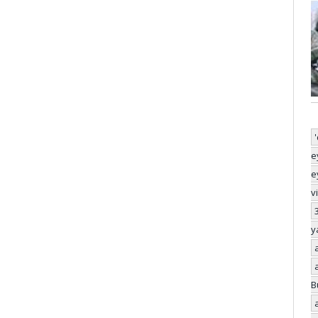
e
e
v
y
B