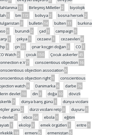
ilahlanma
71
Birleşmiş Milletler
2
biyolojik
ilah
1
bm
172
bolivya
2
bosna hersek
2
Bulgaristan
3
bulletin
14
bülten
11
burkina
aso
1
burundi
2
çad
1
campaign
5
çarşı
1
çekya
1
cezaevi
1
cezaevleri
6
chp
1
çin
35
çınar koçgiri doğan
3
CO
1
CO Watch
2
çocuk
150
Çocuk askerler
45
connection e.V
7
conscientious objection
16
conscientious objection association
5
conscientious objection right
1
conscientious
bjection watch
9
Danimarka
6
darbe
76
derin devlet
10
din
3
doğa
10
dövizli
skerlik
7
dünya barış günü
1
dünya vicdani
etçiler günü
2
dürzi vicdani retçi
3
duyuru
1
e-devlet
1
ebco
64
ebola
1
eğitim
ayiatı
1
ekoloji
3
emek örgütleri
1
eritre
1
erkeklik
18
ermeni
5
ermenistan
5