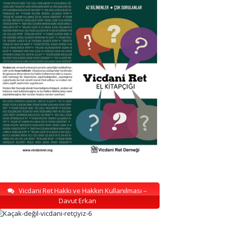
Vicdani Ret Hakkı ve Hakkın Kullanılması –
Davut Erkan