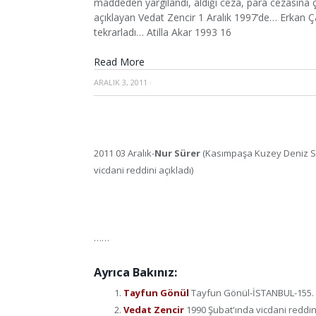
maddeden yargılandı, aldığı ceza, para cezasına ç
açıklayan Vedat Zencir 1 Aralık 1997’de… Erkan 
tekrarladı… Atilla Akar 1993 16
Read More
ARALIK 3, 2011
·
2011 03 Aralık-
Nur Sürer
(Kasımpaşa Kuzey Deniz Sa
vicdani reddini açıkladı)
……
Ayrıca Bakınız:
Tayfun Gönül
Tayfun Gönül-İSTANBUL-155. ma
Vedat Zencir
1990 Şubat'ında vicdani reddini