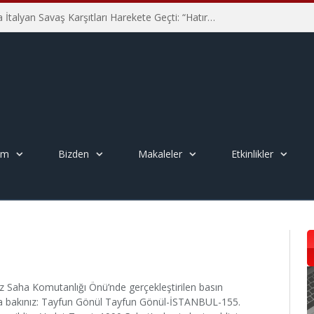
Hiroşima’nın 81. Yılında İtalyan Savaş Karşıtları Harekete Geçti: “Hatırlamak yeterli değil”
em
Bizden
Makaleler
Etkinlikler
 Saha Komutanlığı Önü’nde gerçekleştirilen basın
ıca bakınız: Tayfun Gönül Tayfun Gönül-İSTANBUL-155.