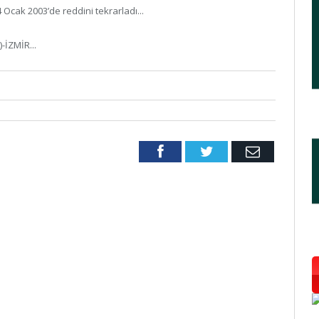
Ocak 2003’de reddini tekrarladı...
-İZMİR...
Facebook
Twitter
Email