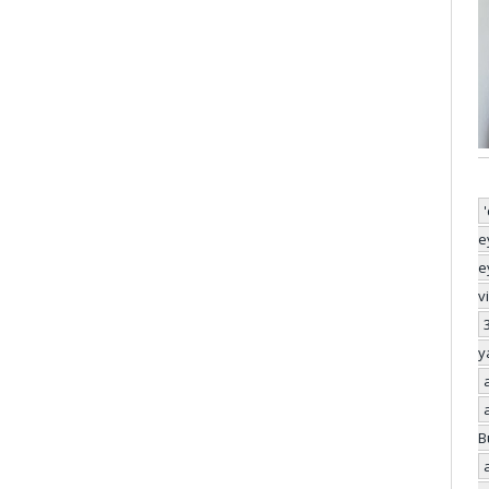
e
e
v
y
B