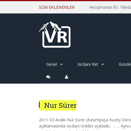
SON EKLENENLER
Genel
Vicdani Ret
Günd
Nur Sürer
2011 03 Aralık-Nur Sürer (Kasımpaşa Kuzey Deniz
açıklamasında vicdani reddini açıkladı) …… Ayr