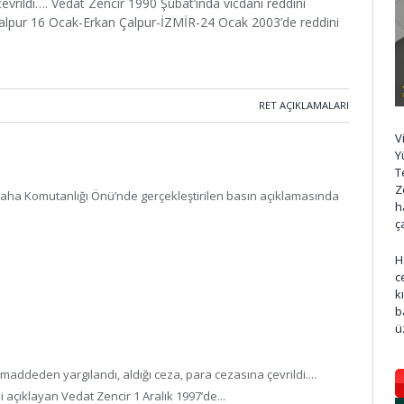
evrildi…. Vedat Zencir 1990 Şubat’ında vicdani reddini
Çalpur 16 Ocak-Erkan Çalpur-İZMİR-24 Ocak 2003’de reddini
RET AÇIKLAMALARI
V
Y
T
Z
ha Komutanlığı Önü’nde gerçekleştirilen basın açıklamasında
h
ç
H
c
k
b
ü
ddeden yargılandı, aldığı ceza, para cezasına çevrildi....
 açıklayan Vedat Zencir 1 Aralık 1997’de...