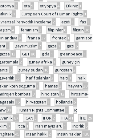
estonya
2
eta
5
etiyopya
4
Etkiniz
1
etkinlik
1
European Court of Human Rights
1
Evrensel Periyodik İnceleme
2
ezidi
1
fas
1
faşizm
4
feminizm
2
filipinler
6
filistin
36
Finlandiya
9
fransa
37
frontex
1
garnizon
ent
1
gayrimüslim
7
gaza
1
gazi
6
gazze
13
GBT
86
gıda
1
greenpeace
1
guatemala
2
güney afrika
1
güney çin
enizi
3
güney sudan
16
gürcistan
2
güvenlik
35
hafif silahlar
3
haiti
1
halkı
skerlikten soğutma
1
hamas
2
hayvan
20
hidrojen bombası
3
hindistan
12
hirosima-
agasaki
16
hırvatistan
1
hollanda
5
hrw
31
Human Rights Committee
1
iç
üvenlik
67
ICAN
3
IFOR
2
İHA
41
İHD
29
iklim
7
iltica
1
inan mayıs aru
1
incirlik
6
İngiltere
45
insan hakkı
2
insan hakları
138