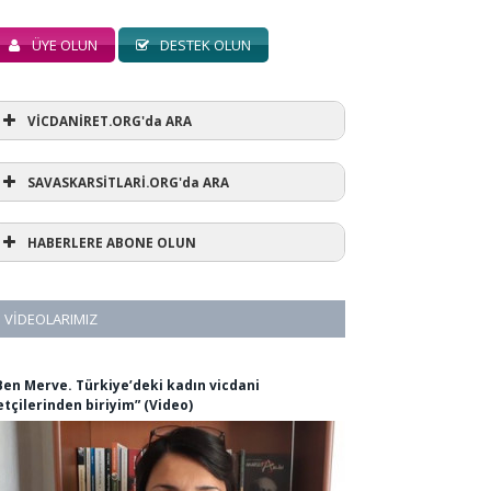
ÜYE OLUN
DESTEK OLUN
VİCDANİRET.ORG'da ARA
SAVASKARSİTLARİ.ORG'da ARA
HABERLERE ABONE OLUN
VIDEOLARIMIZ
Ben Merve. Türkiye’deki kadın vicdani
etçilerinden biriyim” (Video)