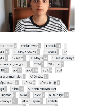
'dur' ihtarı
3
#refusewar
1
1 aralık
11
1
ylül
12
1. Dünya Savaşı
5
10 Aralık
1
12
ylül
3
12 mart
1
15 Mayıs
44
15 mayıs dünya
icdani retçiler günü
6
2024
1
28 şubat
2
318
59
ab
24
abd
319
açlık
6
adil
argılanma hakkı
1
Af Örgütü
61
afganistan
31
afrika
9
afrika birliği
1
agit
1
aihm
26
Akdeniz Vicdani Ret
uluşması
6
akka
1
alevi
1
ali fikri ışık
13
almanya
128
Alper Sapan
1
amfide