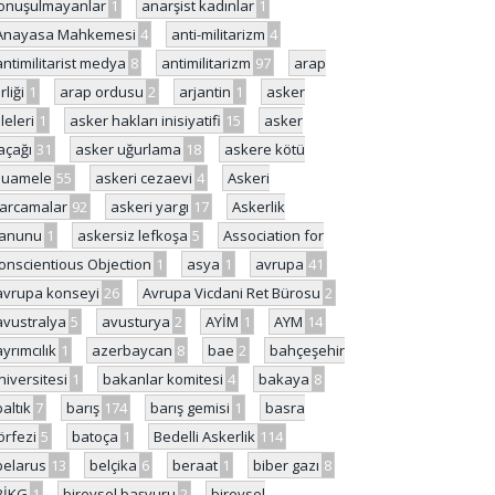
onuşulmayanlar
1
anarşist kadınlar
1
Anayasa Mahkemesi
4
anti-militarizm
4
antimilitarist medya
8
antimilitarizm
97
arap
rliği
1
arap ordusu
2
arjantin
1
asker
ileleri
1
asker hakları inisiyatifi
15
asker
açağı
31
asker uğurlama
18
askere kötü
uamele
55
askeri cezaevi
4
Askeri
arcamalar
92
askeri yargı
17
Askerlik
anunu
1
askersiz lefkoşa
5
Association for
onscientious Objection
1
asya
1
avrupa
41
avrupa konseyi
26
Avrupa Vicdani Ret Bürosu
2
avustralya
5
avusturya
2
AYİM
1
AYM
14
ayrımcılık
1
azerbaycan
8
bae
2
bahçeşehir
niversitesi
1
bakanlar komitesi
4
bakaya
8
baltık
7
barış
174
barış gemisi
1
basra
örfezi
5
batoça
1
Bedelli Askerlik
114
belarus
13
belçika
6
beraat
1
biber gazı
8
BİKG
1
bireysel başvuru
2
bireysel