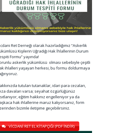
icdani Ret Derneği olarak hazırladığımız “Askerlik
ükümlüsü Kişilerin Uğradığı Hak İhlallerinin Durum
espiti Formu” yayında!
orunlu askerlik yükümlüsü olması sebebiyle çeşitli
ak ihlalleri yaşayan herkesi, bu formu doldurmaya
ağırıyoruz.
akkınızda tutulan tutanaklar, idari para cezaları,
eza davaları varsa; seyahat özgürlüğünüz
ısıtlanıyor, eğitim hakkınız engelleniyor ya da
aşkaca hak ihlallerine maruz kalıyorsanız, form
zerinden bizimle iletişime geçebilirsiniz.
VİCDANİ RET EL KİTAPÇIĞI (PDF İNDİR)