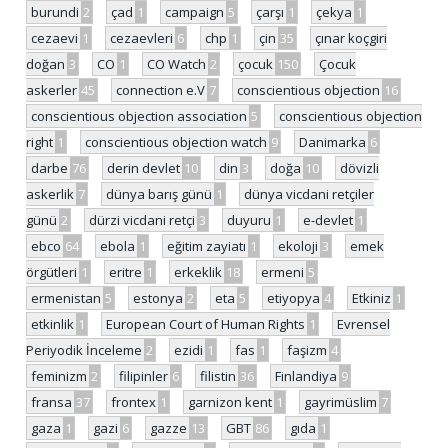
burundi
2
çad
1
campaign
5
çarşı
1
çekya
1
cezaevi
1
cezaevleri
6
chp
1
çin
35
çınar koçgiri
doğan
3
CO
1
CO Watch
2
çocuk
150
Çocuk
askerler
45
connection e.V
7
conscientious objection
16
conscientious objection association
5
conscientious objection
right
1
conscientious objection watch
9
Danimarka
6
darbe
76
derin devlet
10
din
3
doğa
10
dövizli
askerlik
7
dünya barış günü
1
dünya vicdani retçiler
günü
2
dürzi vicdani retçi
3
duyuru
1
e-devlet
1
ebco
64
ebola
1
eğitim zayiatı
1
ekoloji
3
emek
örgütleri
1
eritre
1
erkeklik
18
ermeni
5
ermenistan
5
estonya
2
eta
5
etiyopya
4
Etkiniz
1
etkinlik
1
European Court of Human Rights
1
Evrensel
Periyodik İnceleme
2
ezidi
1
fas
1
faşizm
4
feminizm
2
filipinler
6
filistin
36
Finlandiya
9
fransa
37
frontex
1
garnizon kent
1
gayrimüslim
7
gaza
1
gazi
6
gazze
13
GBT
86
gıda
1