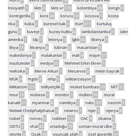
Kıbrıs
1
kıbrıs cumhuriyeti
12
Kıbrıs'ta Vicdani Ret
İnisiyatifi
1
kktc
3
kktc-vr
179
kolombiya
48
kongo
1
kontrgerilla
2
kore
49
korucu
30
kosova
1
kosta
rika
1
küba
2
küresel bak
1
Kürt
317
kurtuluş
günü
2
kuveyt
2
kuzey kutbu
4
lambdaistanbul
1
latin
amerika
1
ldp
1
letonya
1
lgbti
40
liberya
1
libya
11
litvanya
6
lübnan
3
macaristan
1
makedonya
1
malakanlar
3
mali
8
mayın
51
mazlumder
2
medya
25
Mehmet Erkin Ekren
1
meksika
1
Merve Arkun
1
Mesarvot
2
metin bayrak
2
MGK
9
mgsb
2
mhp
1
militarizasyon
1
Militarizm
123
milliyetçilik
7
misket bombası
10
MİT
12
mısır
16
mobese
1
monitor
1
mülteci
76
murat
kanatlı
21
myanmar
8
namibya
1
nato
107
nazizm
1
Netiwit Chotiphatphaisal
1
newroz
1
nijer
1
nijerya
8
nobel
9
norveç
3
nükleer
113
OAC
9
obama
2
ODTÜ
1
ohal
43
ortadoğu
15
osman murat ülke
2
otorite
1
Oyak
10
oyuncak silah
4
özel güvenlik
11