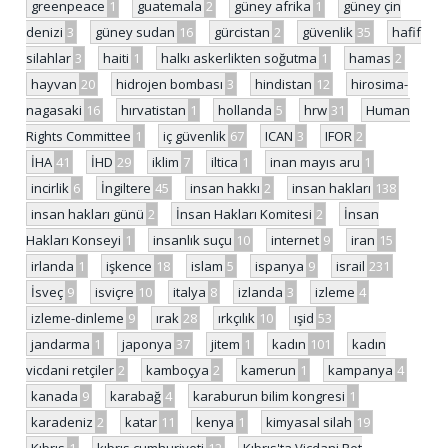
greenpeace
1
guatemala
2
güney afrika
1
güney çin
denizi
3
güney sudan
16
gürcistan
2
güvenlik
35
hafif
silahlar
3
haiti
1
halkı askerlikten soğutma
1
hamas
2
hayvan
20
hidrojen bombası
3
hindistan
12
hirosima-
nagasaki
16
hırvatistan
1
hollanda
5
hrw
31
Human
Rights Committee
1
iç güvenlik
67
ICAN
3
IFOR
2
İHA
41
İHD
29
iklim
7
iltica
1
inan mayıs aru
1
incirlik
6
İngiltere
45
insan hakkı
2
insan hakları
138
insan hakları günü
2
İnsan Hakları Komitesi
2
İnsan
Hakları Konseyi
1
insanlık suçu
10
internet
9
iran
15
irlanda
1
işkence
18
islam
5
ispanya
9
israil
231
İsveç
9
isviçre
10
italya
8
izlanda
3
izleme
4
izleme-dinleme
9
ırak
28
ırkçılık
10
ışid
53
jandarma
1
japonya
37
jitem
1
kadın
101
kadın
vicdani retçiler
2
kamboçya
2
kamerun
1
kampanya
4
kanada
9
karabağ
4
karaburun bilim kongresi
1
karadeniz
2
katar
11
kenya
1
kimyasal silah
19