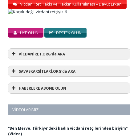
Vicdani Ret Hakkı ve Hakkın Kullanılması – Davut Erkan
ÜYE OLUN
DESTEK OLUN
VİCDANİRET.ORG'da ARA
SAVASKARSİTLARİ.ORG'da ARA
HABERLERE ABONE OLUN
VIDEOLARIMIZ
“Ben Merve. Türkiye’deki kadın vicdani retçilerinden biriyim”
(Video)