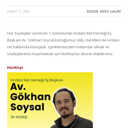
ŞUBAT 11, 2022
·
BIZDEN
,
VIDEO GALERI
Hür Söyleşiler serimizin 1. bölümünde Vicdani Ret Derneği Eş
Başkanı Av. Gökhan Soysal konuğumuz oldu. Kendileri ile vicdani
ret hakkında konuştuk. İçeriklerimizden haberdar olmak ve
söyleşilerimizi kaçırmamak için HürKirpi’ye abone olabilirsiniz.
HürKirpi