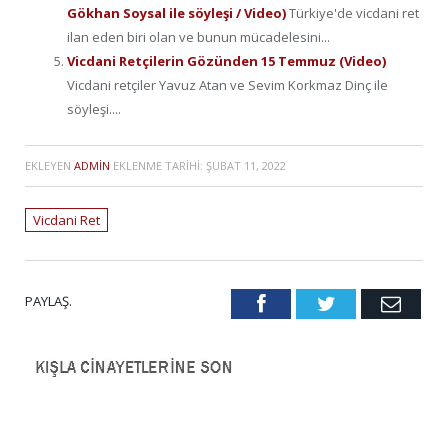
Gökhan Soysal ile söyleşi / Video)
Türkiye'de vicdani ret
ilan eden biri olan ve bunun mücadelesini...
Vicdani Retçilerin Gözünden 15 Temmuz (Video)
Vicdani retçiler Yavuz Atan ve Sevim Korkmaz Dinç ile
söyleşi....
EKLEYEN
ADMIN
EKLENME TARIHI:
ŞUBAT 11, 2022
Vicdani Ret
PAYLAŞ.
Facebook
Twitter
Emai