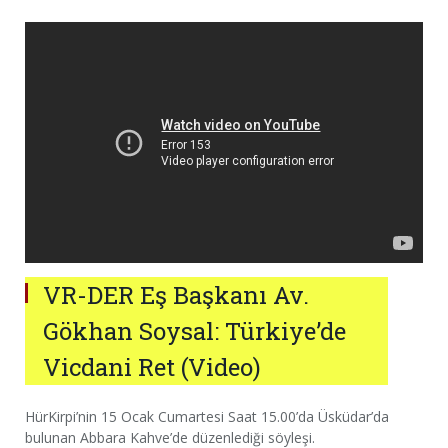
VR-DER Eş Başkanı Av.
Gökhan Soysal: Türkiye’de
Vicdani Ret (Video)
HürKirpi’nin 15 Ocak Cumartesi Saat 15.00’da Üsküdar’da
bulunan Abbara Kahve’de düzenlediği söyleşi.