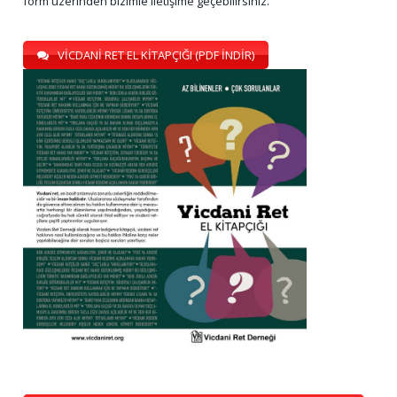
form üzerinden bizimle iletişime geçebilirsiniz.
VİCDANİ RET EL KİTAPÇIĞI (PDF İNDİR)