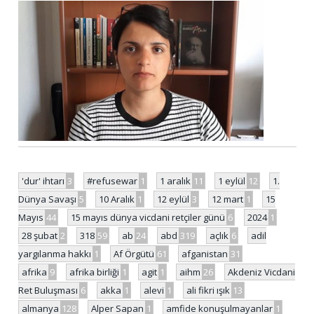
'dur' ihtarı
3
#refusewar
1
1 aralık
11
1 eylül
12
1.
Dünya Savaşı
5
10 Aralık
1
12 eylül
3
12 mart
1
15
Mayıs
44
15 mayıs dünya vicdani retçiler günü
6
2024
1
28 şubat
2
318
59
ab
24
abd
319
açlık
6
adil
yargılanma hakkı
1
Af Örgütü
61
afganistan
31
afrika
9
afrika birliği
1
agit
1
aihm
26
Akdeniz Vicdani
Ret Buluşması
6
akka
1
alevi
1
ali fikri ışık
13
almanya
128
Alper Sapan
1
amfide konuşulmayanlar
1