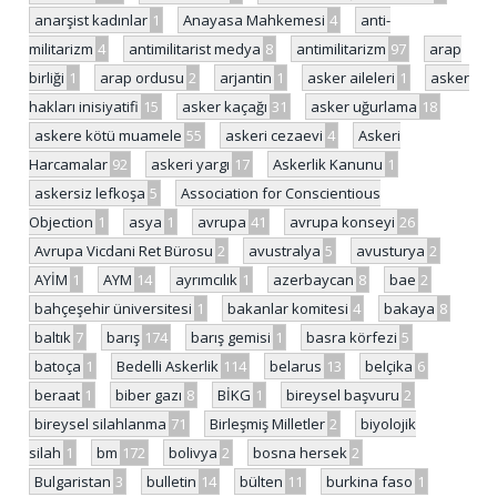
anarşist kadınlar
1
Anayasa Mahkemesi
4
anti-
militarizm
4
antimilitarist medya
8
antimilitarizm
97
arap
birliği
1
arap ordusu
2
arjantin
1
asker aileleri
1
asker
hakları inisiyatifi
15
asker kaçağı
31
asker uğurlama
18
askere kötü muamele
55
askeri cezaevi
4
Askeri
Harcamalar
92
askeri yargı
17
Askerlik Kanunu
1
askersiz lefkoşa
5
Association for Conscientious
Objection
1
asya
1
avrupa
41
avrupa konseyi
26
Avrupa Vicdani Ret Bürosu
2
avustralya
5
avusturya
2
AYİM
1
AYM
14
ayrımcılık
1
azerbaycan
8
bae
2
bahçeşehir üniversitesi
1
bakanlar komitesi
4
bakaya
8
baltık
7
barış
174
barış gemisi
1
basra körfezi
5
batoça
1
Bedelli Askerlik
114
belarus
13
belçika
6
beraat
1
biber gazı
8
BİKG
1
bireysel başvuru
2
bireysel silahlanma
71
Birleşmiş Milletler
2
biyolojik
silah
1
bm
172
bolivya
2
bosna hersek
2
Bulgaristan
3
bulletin
14
bülten
11
burkina faso
1