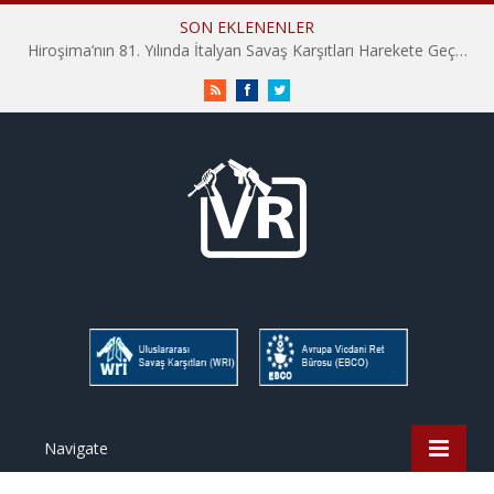
SON EKLENENLER
Hiroşima’nın 81. Yılında İtalyan Savaş Karşıtları Harekete Geçti: “Hatırlamak yeterli değil”
RSS
Facebook
Twitter
Navigate