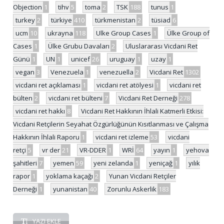
Objection
1
tihv
5
toma
2
TSK
188
tunus
1
turkey
2
türkiye
410
türkmenistan
2
tüsiad
6
ucm
10
ukrayna
118
Ulke Group Cases
1
Ülke Group of
Cases
1
Ülke Grubu Davaları
2
Uluslararası Vicdani Ret
Günü
1
UN
1
unicef
26
uruguay
1
uzay
1
vegan
3
Venezuela
1
venezuella
2
Vicdani Ret
1302
vicdani ret açıklaması
1
vicdani ret atölyesi
1
vicdani ret
bülten
2
vicdani ret bülteni
7
Vicdani Ret Derneği
278
vicdani ret hakkı
8
Vicdani Ret Hakkının İhlali Katmerli Etkisi:
Vicdani Retçilerin Seyahat Özgürlüğünün Kısıtlanması ve Çalışma
Hakkının İhlali Raporu
1
vicdani ret izleme
53
vicdani
retçi
5
vr der
21
VR-DDER
1
WRİ
64
yayın
1
yehova
şahitleri
7
yemen
59
yeni zelanda
1
yeniçağ
1
yılık
rapor
1
yoklama kaçağı
2
Yunan Vicdani Retçiler
Derneği
1
yunanistan
40
Zorunlu Askerlik
183
YAZI EKLE