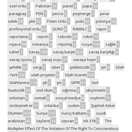
özel ordu
4
Pakistan
12
panel
1
papa
12
paraguay
1
PEN
1
pesco
2
peşmerge
1
pınar
selek
18
pkk
12
Polen Ünlü
1
polis
43
polonya
10
profesyonel ordu
22
QUNO
2
RAMALC
1
rapor
5
raporlama
1
report
3
roboski
34
robot
15
rojava
39
romanya
3
röportaj
2
rusya
150
sağlık
1
sahel
1
Savaş
190
savaş karşıtı
420
savaş karşıtlığı
3
savaş oyunu
2
savaş suçu
77
savaşa hayır
1
şehitlik
56
sergi
1
siber
5
şiddetsizlik
45
şiir
4
Silah
- Yerli
162
silah projeleri
5
Silah ticareti
256
Silahlanma
114
şili
1
şiö
1
SIPRI
41
Sivil
İtaatsizlik
29
sivil ölüm
5
sığınma
1
sıkıyönetim
1
sırbistan
1
somali
8
sosyal medya
8
soykırım
15
sözleşmeli er
17
srilanka
2
sudan
12
Şüpheli Asker
Ölümleri
358
Suriye
172
Suruç Katliamı
1
suudi
arabistan
45
tayland
16
tayvan
4
tck 318
1
The
Multiplier Effect Of The Violation Of The Right To Conscientious