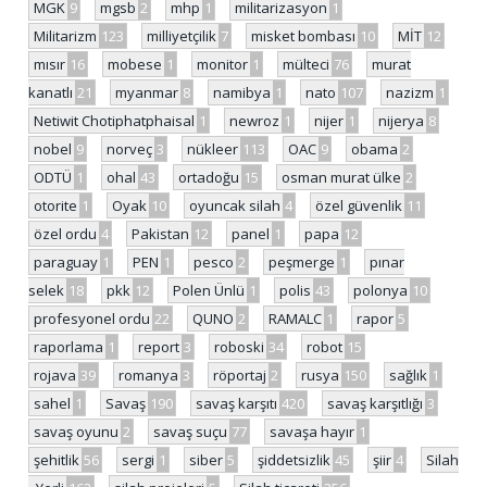
MGK
9
mgsb
2
mhp
1
militarizasyon
1
Militarizm
123
milliyetçilik
7
misket bombası
10
MİT
12
mısır
16
mobese
1
monitor
1
mülteci
76
murat
kanatlı
21
myanmar
8
namibya
1
nato
107
nazizm
1
Netiwit Chotiphatphaisal
1
newroz
1
nijer
1
nijerya
8
nobel
9
norveç
3
nükleer
113
OAC
9
obama
2
ODTÜ
1
ohal
43
ortadoğu
15
osman murat ülke
2
otorite
1
Oyak
10
oyuncak silah
4
özel güvenlik
11
özel ordu
4
Pakistan
12
panel
1
papa
12
paraguay
1
PEN
1
pesco
2
peşmerge
1
pınar
selek
18
pkk
12
Polen Ünlü
1
polis
43
polonya
10
profesyonel ordu
22
QUNO
2
RAMALC
1
rapor
5
raporlama
1
report
3
roboski
34
robot
15
rojava
39
romanya
3
röportaj
2
rusya
150
sağlık
1
sahel
1
Savaş
190
savaş karşıtı
420
savaş karşıtlığı
3
savaş oyunu
2
savaş suçu
77
savaşa hayır
1
şehitlik
56
sergi
1
siber
5
şiddetsizlik
45
şiir
4
Silah