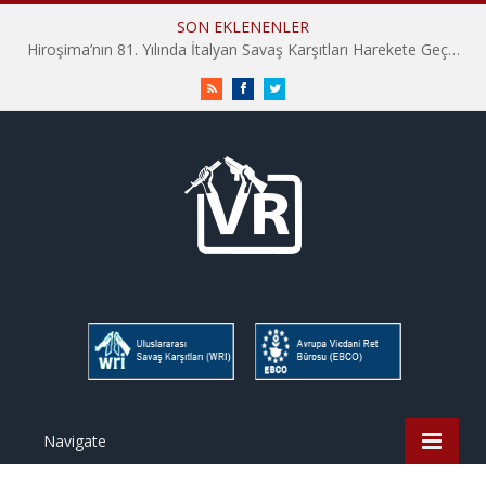
SON EKLENENLER
Hiroşima’nın 81. Yılında İtalyan Savaş Karşıtları Harekete Geçti: “Hatırlamak yeterli değil”
RSS
Facebook
Twitter
Navigate