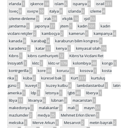
irlanda
1
işkence
18
islam
5
ispanya
9
israil
231
İsveç
9
isviçre
10
italya
8
izlanda
3
izleme
4
izleme-dinleme
9
ırak
28
ırkçılık
10
ışid
53
jandarma
1
japonya
37
jitem
1
kadın
101
kadın
vicdani retçiler
2
kamboçya
2
kamerun
1
kampanya
4
kanada
9
karabağ
4
karaburun bilim kongresi
1
karadeniz
2
katar
11
kenya
1
kimyasal silah
19
Kıbrıs
1
kıbrıs cumhuriyeti
12
Kıbrıs'ta Vicdani Ret
İnisiyatifi
1
kktc
3
kktc-vr
179
kolombiya
48
kongo
1
kontrgerilla
2
kore
49
korucu
30
kosova
1
kosta
rika
1
küba
2
küresel bak
1
Kürt
317
kurtuluş
günü
2
kuveyt
2
kuzey kutbu
4
lambdaistanbul
1
latin
amerika
1
ldp
1
letonya
1
lgbti
40
liberya
1
libya
11
litvanya
6
lübnan
3
macaristan
1
makedonya
1
malakanlar
3
mali
8
mayın
51
mazlumder
2
medya
25
Mehmet Erkin Ekren
1
meksika
1
Merve Arkun
1
Mesarvot
2
metin bayrak
2