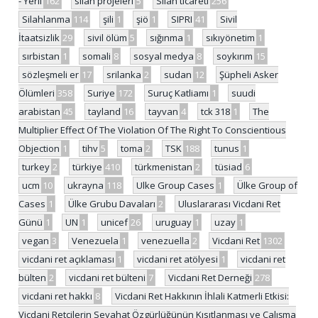
- Yerli
162
silah projeleri
5
Silah ticareti
256
Silahlanma
114
şili
1
şiö
1
SIPRI
41
Sivil
İtaatsizlik
29
sivil ölüm
5
sığınma
1
sıkıyönetim
1
sırbistan
1
somali
8
sosyal medya
8
soykırım
15
sözleşmeli er
17
srilanka
2
sudan
12
Şüpheli Asker
Ölümleri
358
Suriye
172
Suruç Katliamı
1
suudi
arabistan
45
tayland
16
tayvan
4
tck 318
1
The
Multiplier Effect Of The Violation Of The Right To Conscientious
Objection
1
tihv
5
toma
2
TSK
188
tunus
1
turkey
2
türkiye
410
türkmenistan
2
tüsiad
6
ucm
10
ukrayna
118
Ulke Group Cases
1
Ülke Group of
Cases
1
Ülke Grubu Davaları
2
Uluslararası Vicdani Ret
Günü
1
UN
1
unicef
26
uruguay
1
uzay
1
vegan
3
Venezuela
1
venezuella
2
Vicdani Ret
1302
vicdani ret açıklaması
1
vicdani ret atölyesi
1
vicdani ret
bülten
2
vicdani ret bülteni
7
Vicdani Ret Derneği
278
vicdani ret hakkı
8
Vicdani Ret Hakkının İhlali Katmerli Etkisi:
Vicdani Retçilerin Seyahat Özgürlüğünün Kısıtlanması ve Çalışma