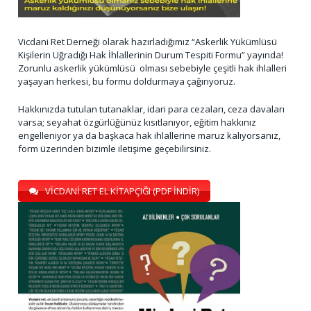
Vicdani Ret Derneği olarak hazırladığımız “Askerlik Yükümlüsü
Kişilerin Uğradığı Hak İhlallerinin Durum Tespiti Formu” yayında!
Zorunlu askerlik yükümlüsü olması sebebiyle çeşitli hak ihlalleri
yaşayan herkesi, bu formu doldurmaya çağırıyoruz.
Hakkınızda tutulan tutanaklar, idari para cezaları, ceza davaları
varsa; seyahat özgürlüğünüz kısıtlanıyor, eğitim hakkınız
engelleniyor ya da başkaca hak ihlallerine maruz kalıyorsanız,
form üzerinden bizimle iletişime geçebilirsiniz.
VİCDANİ RET EL KİTAPÇIĞI (PDF İNDİR)