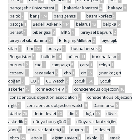
bahçeşehir üniversitesi
1
bakanlar komitesi
4
bakaya
8
baltık
7
barış
174
barış gemisi
1
basra körfezi
5
batoça
1
Bedelli Askerlik
114
belarus
13
belçika
6
beraat
1
biber gazı
8
BİKG
1
bireysel başvuru
2
bireysel silahlanma
71
Birleşmiş Milletler
2
biyolojik
silah
1
bm
172
bolivya
2
bosna hersek
2
Bulgaristan
3
bulletin
14
bülten
11
burkina faso
1
burundi
2
çad
1
campaign
5
çarşı
1
çekya
1
cezaevi
1
cezaevleri
6
chp
1
çin
35
çınar koçgiri
doğan
3
CO
1
CO Watch
2
çocuk
150
Çocuk
askerler
45
connection e.V
7
conscientious objection
16
conscientious objection association
5
conscientious objection
right
1
conscientious objection watch
9
Danimarka
6
darbe
76
derin devlet
10
din
3
doğa
10
dövizli
askerlik
7
dünya barış günü
1
dünya vicdani retçiler
günü
2
dürzi vicdani retçi
3
duyuru
1
e-devlet
1
ebco
64
ebola
1
eğitim zayiatı
1
ekoloji
3
emek