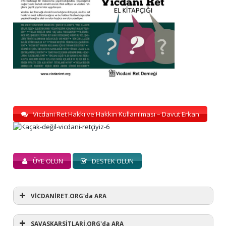
Vicdani Ret Hakkı ve Hakkın Kullanılması – Davut Erkan
ÜYE OLUN
DESTEK OLUN
VİCDANİRET.ORG'da ARA
SAVASKARSİTLARİ.ORG'da ARA