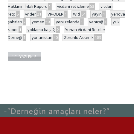
Hakkının İhlali Raporu
1
vicdani ret izleme
53
vicdani
retçi
5
vr der
21
VR-DDER
1
WRİ
64
yayın
1
yehova
şahitleri
7
yemen
59
yeni zelanda
1
yeniçağ
1
yılık
rapor
1
yoklama kaçağı
2
Yunan Vicdani Retçiler
Derneği
1
yunanistan
40
Zorunlu Askerlik
183
YAZI EKLE