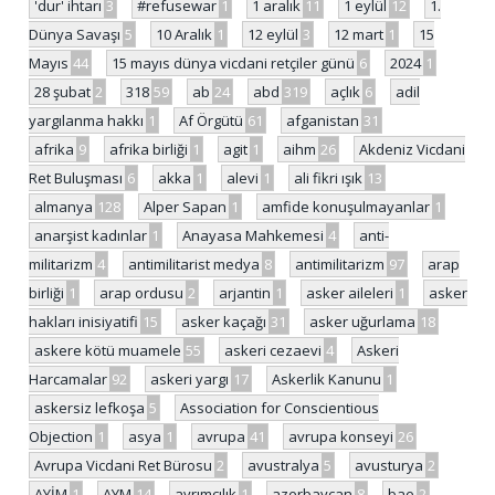
'dur' ihtarı
3
#refusewar
1
1 aralık
11
1 eylül
12
1.
Dünya Savaşı
5
10 Aralık
1
12 eylül
3
12 mart
1
15
Mayıs
44
15 mayıs dünya vicdani retçiler günü
6
2024
1
28 şubat
2
318
59
ab
24
abd
319
açlık
6
adil
yargılanma hakkı
1
Af Örgütü
61
afganistan
31
afrika
9
afrika birliği
1
agit
1
aihm
26
Akdeniz Vicdani
Ret Buluşması
6
akka
1
alevi
1
ali fikri ışık
13
almanya
128
Alper Sapan
1
amfide konuşulmayanlar
1
anarşist kadınlar
1
Anayasa Mahkemesi
4
anti-
militarizm
4
antimilitarist medya
8
antimilitarizm
97
arap
birliği
1
arap ordusu
2
arjantin
1
asker aileleri
1
asker
hakları inisiyatifi
15
asker kaçağı
31
asker uğurlama
18
askere kötü muamele
55
askeri cezaevi
4
Askeri
Harcamalar
92
askeri yargı
17
Askerlik Kanunu
1
askersiz lefkoşa
5
Association for Conscientious
Objection
1
asya
1
avrupa
41
avrupa konseyi
26
Avrupa Vicdani Ret Bürosu
2
avustralya
5
avusturya
2
AYİM
1
AYM
14
ayrımcılık
1
azerbaycan
8
bae
2