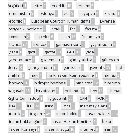
örgütleri
1
eritre
1
erkeklik
18
ermeni
5
ermenistan
5
estonya
2
eta
5
etiyopya
4
Etkiniz
1
etkinlik
1
European Court of Human Rights
1
Evrensel
Periyodik İnceleme
2
ezidi
1
fas
1
faşizm
4
feminizm
2
filipinler
6
filistin
36
Finlandiya
9
fransa
37
frontex
1
garnizon kent
1
gayrimüslim
7
gaza
1
gazi
6
gazze
13
GBT
86
gıda
1
greenpeace
1
guatemala
2
güney afrika
1
güney çin
denizi
3
güney sudan
16
gürcistan
2
güvenlik
35
hafif
silahlar
3
haiti
1
halkı askerlikten soğutma
1
hamas
2
hayvan
20
hidrojen bombası
3
hindistan
12
hirosima-
nagasaki
16
hırvatistan
1
hollanda
5
hrw
31
Human
Rights Committee
1
iç güvenlik
67
ICAN
3
IFOR
2
İHA
41
İHD
29
iklim
7
iltica
1
inan mayıs aru
1
incirlik
6
İngiltere
45
insan hakkı
2
insan hakları
138
insan hakları günü
2
İnsan Hakları Komitesi
2
İnsan
Hakları Konseyi
1
insanlık suçu
10
internet
9
iran
15