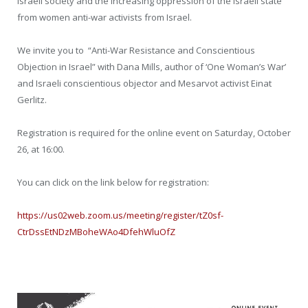
Israeli society and the increasing oppression of the Israeli state
from women anti-war activists from Israel.
We invite you to “Anti-War Resistance and Conscientious
Objection in Israel” with Dana Mills, author of ‘One Woman’s War’
and Israeli conscientious objector and Mesarvot activist Einat
Gerlitz.
Registration is required for the online event on Saturday, October
26, at 16:00.
You can click on the link below for registration:
https://us02web.zoom.us/meeting/register/tZ0sf-
CtrDssEtNDzMBoheWAo4DfehWluOfZ