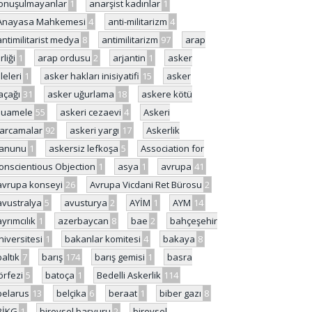
onuşulmayanlar
1
anarşist kadınlar
1
Anayasa Mahkemesi
4
anti-militarizm
4
antimilitarist medya
8
antimilitarizm
97
arap
rliği
1
arap ordusu
2
arjantin
1
asker
ileleri
1
asker hakları inisiyatifi
15
asker
açağı
31
asker uğurlama
18
askere kötü
uamele
55
askeri cezaevi
4
Askeri
arcamalar
92
askeri yargı
17
Askerlik
anunu
1
askersiz lefkoşa
5
Association for
onscientious Objection
1
asya
1
avrupa
41
avrupa konseyi
26
Avrupa Vicdani Ret Bürosu
2
avustralya
5
avusturya
2
AYİM
1
AYM
14
ayrımcılık
1
azerbaycan
8
bae
2
bahçeşehir
niversitesi
1
bakanlar komitesi
4
bakaya
8
baltık
7
barış
174
barış gemisi
1
basra
örfezi
5
batoça
1
Bedelli Askerlik
114
belarus
13
belçika
6
beraat
1
biber gazı
8
BİKG
1
bireysel başvuru
2
bireysel