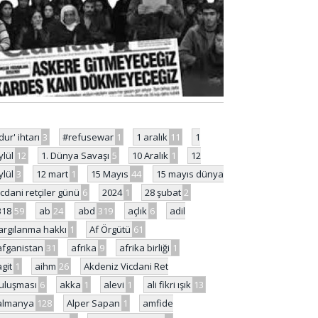
'dur' ihtarı
3
#refusewar
1
1 aralık
11
1
ylül
12
1. Dünya Savaşı
5
10 Aralık
1
12
ylül
3
12 mart
1
15 Mayıs
44
15 mayıs dünya
icdani retçiler günü
6
2024
1
28 şubat
2
318
59
ab
24
abd
319
açlık
6
adil
argılanma hakkı
1
Af Örgütü
61
afganistan
31
afrika
9
afrika birliği
1
agit
1
aihm
26
Akdeniz Vicdani Ret
uluşması
6
akka
1
alevi
1
ali fikri ışık
13
almanya
128
Alper Sapan
1
amfide