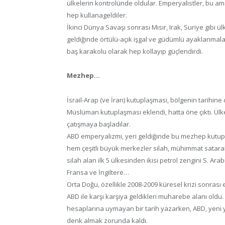
ülkelerin kontrolünde oldular. Emperyalistler, bu am
hep kullanageldiler.
İkinci Dünya Savaşı sonrası Mısır, Irak, Suriye gibi ül
geldiğinde örtülü-açık işgal ve güdümlü ayaklanmalarla
baş karakolu olarak hep kollayıp güçlendirdi.
Mezhep…
İsrail-Arap (ve İran) kutuplaşması, bölgenin tarihine
Müslüman kutuplaşması eklendi, hatta öne çıktı. Ülk
çatışmaya başladılar.
ABD emperyalizmi, yeri geldiğinde bu mezhep kutup
hem çeşitli büyük merkezler silah, mühimmat satar
silah alan ilk 5 ülkesinden ikisi petrol zengini S. Arab
Fransa ve İngiltere…
Orta Doğu, özellikle 2008-2009 küresel krizi sonrası 
ABD ile karşı karşıya geldikleri muharebe alanı oldu.
hesaplarına uymayan bir tarih yazarken, ABD, yeni y
denk almak zorunda kaldı.