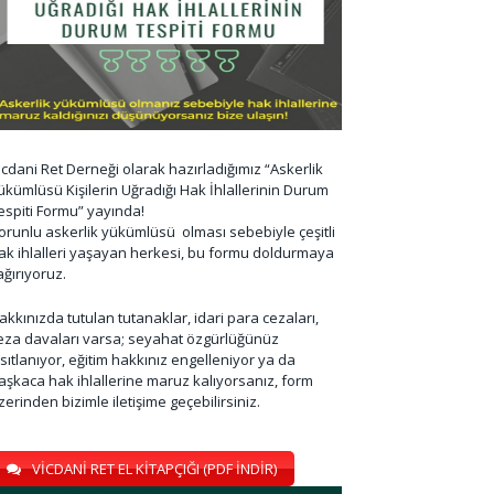
icdani Ret Derneği olarak hazırladığımız “Askerlik
ükümlüsü Kişilerin Uğradığı Hak İhlallerinin Durum
espiti Formu” yayında!
orunlu askerlik yükümlüsü olması sebebiyle çeşitli
ak ihlalleri yaşayan herkesi, bu formu doldurmaya
ağırıyoruz.
akkınızda tutulan tutanaklar, idari para cezaları,
eza davaları varsa; seyahat özgürlüğünüz
ısıtlanıyor, eğitim hakkınız engelleniyor ya da
aşkaca hak ihlallerine maruz kalıyorsanız, form
zerinden bizimle iletişime geçebilirsiniz.
VİCDANİ RET EL KİTAPÇIĞI (PDF İNDİR)