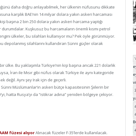
lüğünü daha doğru anlayabilmek, her ülkenin nüfusunu dikkate
fusuna karşılık BAE’nin 14 milyar dolara yakın askeri harcaması
kişi başına 2 bin 250 dolara yakın askeri harcama yaptığı
r durumdalar. Kuşkusuz bu harcamaların önemli kısmı petrol
zengini ülkeler, bu silahları kullanıyor mu? Pek öyle görünmüyor.
e bu depolanmış silahlarını kullandıran Sünni güçler olarak
r ülke. Bu yaklaşımla Türkiye’nin kişi başına ancak 221 dolarlık
e
ysa, İran ile Mısır gibi nüfus olarak Türkiye ile aynı kategoride
e
k değil. Aynı şey Irak için de geçerli.
v
 Sünni Müslümanlar’ın askeri bütçe kapasitesinin Şiilerin bir
’yi, hatta Rusya’yı da “istikrar adına” yeniden bölgeye çekiyor.
y
B
AAM füzesi alıyor
Alınacak füzeler F-35’lerde kullanılacak.