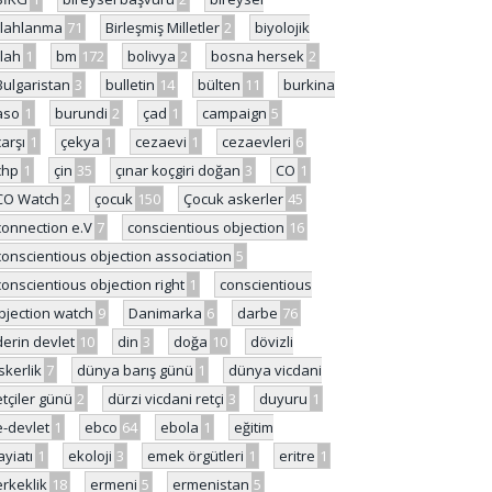
ilahlanma
71
Birleşmiş Milletler
2
biyolojik
ilah
1
bm
172
bolivya
2
bosna hersek
2
Bulgaristan
3
bulletin
14
bülten
11
burkina
aso
1
burundi
2
çad
1
campaign
5
çarşı
1
çekya
1
cezaevi
1
cezaevleri
6
chp
1
çin
35
çınar koçgiri doğan
3
CO
1
CO Watch
2
çocuk
150
Çocuk askerler
45
connection e.V
7
conscientious objection
16
conscientious objection association
5
conscientious objection right
1
conscientious
bjection watch
9
Danimarka
6
darbe
76
derin devlet
10
din
3
doğa
10
dövizli
skerlik
7
dünya barış günü
1
dünya vicdani
etçiler günü
2
dürzi vicdani retçi
3
duyuru
1
e-devlet
1
ebco
64
ebola
1
eğitim
ayiatı
1
ekoloji
3
emek örgütleri
1
eritre
1
erkeklik
18
ermeni
5
ermenistan
5