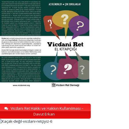
Vicdani Ret Hakkı ve Hakkın Kullanılması –
Davut Erkan