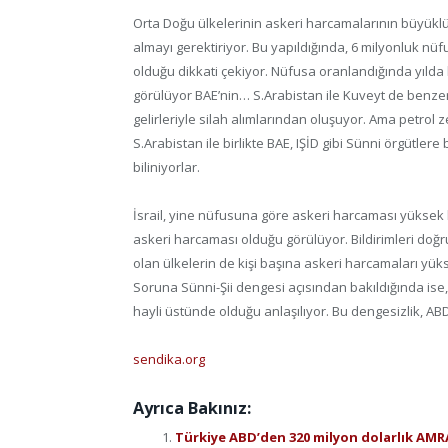
Orta Doğu ülkelerinin askeri harcamalarının büyük
almayı gerektiriyor. Bu yapıldığında, 6 milyonluk nü
olduğu dikkati çekiyor. Nüfusa oranlandığında yılda 
görülüyor BAE’nin… S.Arabistan ile Kuveyt de benze
gelirleriyle silah alımlarından oluşuyor. Ama petrol 
S.Arabistan ile birlikte BAE, IŞİD gibi Sünni örgütler
biliniyorlar.
İsrail, yine nüfusuna göre askeri harcaması yüksek bi
askeri harcaması olduğu görülüyor. Bildirimleri doğru
olan ülkelerin de kişi başına askeri harcamaları yükse
Soruna Sünni-Şii dengesi açısından bakıldığında ise,
hayli üstünde olduğu anlaşılıyor. Bu dengesizlik, ABD
sendika.org
Ayrıca Bakınız:
Türkiye ABD’den 320 milyon dolarlık AMR