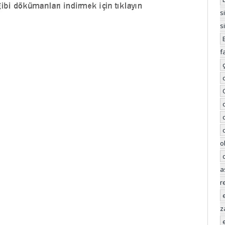
s
s
f
o
a
r
z