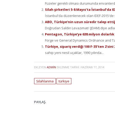
Füzeler gerekli olması durumunda envanterdek
Silah şirketleri 5-8 Mayıs’ta İstanbul’da
İstanbul'da düzenlenecek olan IDEF-2015'de şi
ABD, Türkiye’nin uzun süredir talep etti
Doğrudan Saldırı Levazımatı’ (JDAM) diye adla
Pentagon, Türkiye’ye 638 milyon dolarlık
Forge ve General Dynamics Ordnance and Tact
Türkiye, sipariş verdiği 100 F-35’ten 2’sin
sahip yeni nesil uçaklar, 1990 yılında...
EKLEYEN
ADMIN
EKLENME TARIHI:
HAZIRAN 17, 2014
Silahlanma
türkiye
PAYLAŞ.