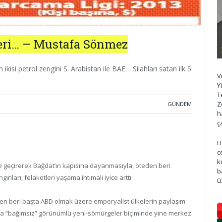
leri… – Mustafa Sönmez
ikisi petrol zengini S. Arabistan ile BAE… Silahları satan ilk 5
V
Y
T
Z
GÜNDEM
h
ç
H
c
k
le geçirerek Bağdat’ın kapısına dayanmasıyla, öteden beri
b
ları, felaketleri yaşama ihtimali iyice arttı.
ü
den beri başta ABD olmak üzere emperyalist ülkelerin paylaşım
nla “bağımsız” görünümlü yeni-sömürgeler biçiminde yine merkez