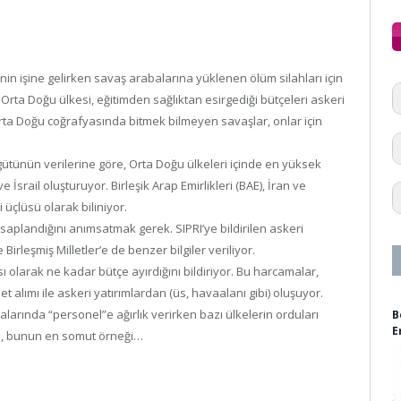
nin işine gelirken savaş arabalarına yüklenen ölüm silahları için
Orta Doğu ülkesi, eğitimden sağlıktan esirgediği bütçeleri askeri
 Orta Doğu coğrafyasında bitmek bilmeyen savaşlar, onlar için
gütünün verilerine göre, Orta Doğu ülkeleri içinde en yüksek
İsrail oluşturuyor. Birleşik Arap Emirlikleri (BAE), İran ve
üçlüsü olarak biliniyor.
aplandığını anımsatmak gerek. SIPRI’ye bildirilen askeri
irleşmiş Milletler’e de benzer bilgiler veriliyor.
larak ne kadar bütçe ayırdığını bildiriyor. Bu harcamalar,
 alımı ile askeri yatırımlardan (üs, havaalanı gibi) oluşuyor.
larında “personel”e ağırlık verirken bazı ülkelerin orduları
B
E
AE, bunun en somut örneği…