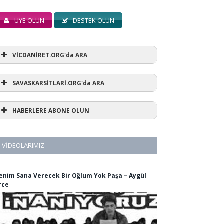
ÜYE OLUN
DESTEK OLUN
VİCDANİRET.ORG'da ARA
SAVASKARSİTLARİ.ORG'da ARA
HABERLERE ABONE OLUN
VIDEOLARIMIZ
enim Sana Verecek Bir Oğlum Yok Paşa – Aygül
rce