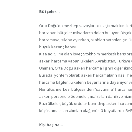
Bütçeler…
Orta Doğu’da mezhep savaşlarını kızıştırmak kimileri
harcanan bütçeler milyarlarca doları buluyor. Birçok 
harcamaya, silaha ayırırken, silahları satanlar için
büyük kazanç kapısı.
Kısa adı SIPRI olan İsveç Stokholm merkezli barış ör
askeri harcama yapan ülkeleri S.Arabistan, Türkiye ve 
Umman, Orta Doğu askeri harcama liginin diğer ikinci 
Burada, yöntem olarak askeri harcamaların nasıl hes
harcama bilgileri, ülkelerin beyanlarına dayanıyor ve B
Her ülke, merkezi bütçesinden “savunma” harcaması o
askeri personele ödemeler, mal (silah dahil) ve hizmet
Bazı ülkeler, büyük ordular barındırıp askeri harcama
küçük ama silah alımları olağanüstü boyutlarda. B
Kişi başına…