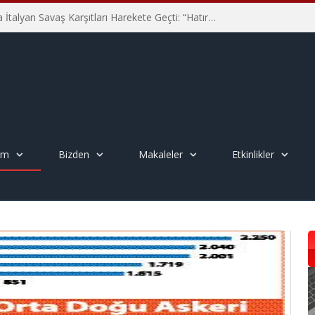
Hiroşima’nın 81. Yılında İtalyan Savaş Karşıtları Harekete Geçti: “Hatırlamak yeterli değil”
em
Bizden
Makaleler
Etkinlikler