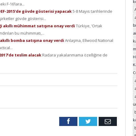
k
i F-16’lara...
 IDEF-2015’de gövde gösterisi yapacak
5-8 Mayıs tarihlerinde
rketler gövde gösterisi...
bi
ği akıllı mühimmat satışına onay verdi
Türkiye, ‘Ortak
ndırılan bu mühimmatı,...
a
 akıllı bomba satışına onay verdi
Anlaşma, Ellwood National
k
ical...
m
i 2017’de teslim alacak
Radara yakalanmama özelliğine de
H
K
C
ü
k
Facebook
Twitter
Email