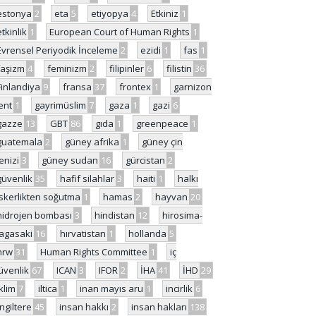
estonya
2
eta
5
etiyopya
4
Etkiniz
1
etkinlik
1
European Court of Human Rights
1
Evrensel Periyodik İnceleme
2
ezidi
1
fas
1
faşizm
4
feminizm
2
filipinler
6
filistin
36
Finlandiya
9
fransa
37
frontex
1
garnizon
ent
1
gayrimüslim
7
gaza
1
gazi
6
gazze
13
GBT
86
gıda
1
greenpeace
1
guatemala
2
güney afrika
1
güney çin
enizi
3
güney sudan
16
gürcistan
2
güvenlik
35
hafif silahlar
3
haiti
1
halkı
skerlikten soğutma
1
hamas
2
hayvan
20
hidrojen bombası
3
hindistan
12
hirosima-
agasaki
16
hırvatistan
1
hollanda
5
hrw
31
Human Rights Committee
1
iç
üvenlik
67
ICAN
3
IFOR
2
İHA
41
İHD
29
iklim
7
iltica
1
inan mayıs aru
1
incirlik
6
İngiltere
45
insan hakkı
2
insan hakları
138