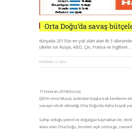
Orta Doğu’da savaş bütçe
dünyada 2013’ün en çok silah alan ilk 5 ülkesinden 
ülkeler ise Rusya, ABD, Çin, Fransa ve İngiltere…
HAZIRAN 17, 2014
·
17 Haziran 2014(Sözcü)
IŞİD’in önce Musul, ardından başka Irak kentlerini e
savaşın eksik olmadığı Orta Doğu’da daha büyük yangın
Sahip olduğu petrol ve doğalgaz kaynakları ile, öte
alanı olan Orta Doğu, önceleri açık sömürge, zama