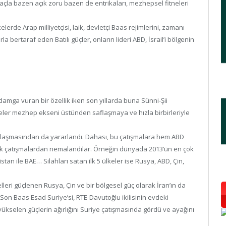
açla bazen açık zoru bazen de entrikaları, mezhepsel fitneleri
kelerde Arap milliyetçisi, laik, devletçi Baas rejimlerini, zamanı
 bertaraf eden Batılı güçler, onların lideri ABD, İsrail’i bölgenin
 damga vuran bir özellik iken son yıllarda buna Sünni-Şii
eler mezhep ekseni üstünden saflaşmaya ve hızla birbirleriyle
laşmasından da yararlandı. Dahası, bu çatışmalara hem ABD
ak çatışmalardan nemalandılar. Örneğin dünyada 2013’ün en çok
istan ile BAE… Silahları satan ilk 5 ülkeler ise Rusya, ABD, Çin,
elleri güçlenen Rusya, Çin ve bir bölgesel güç olarak İran’ın da
 Son Baas Esad Suriye’si, RTE-Davutoğlu ikilisinin evdeki
ükselen güçlerin ağırlığını Suriye çatışmasında gördü ve ayağını