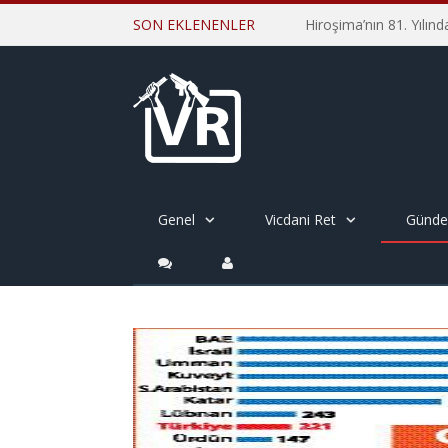
SON EKLENENLER
Genel
Vicdani Ret
Günd