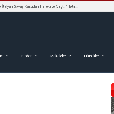
Hiroşima’nın 81. Yılında İtalyan Savaş Karşıtları Harekete Geçti: “Hatırlamak yeterli değil”
em
Bizden
Makaleler
Etkinlikler
r.