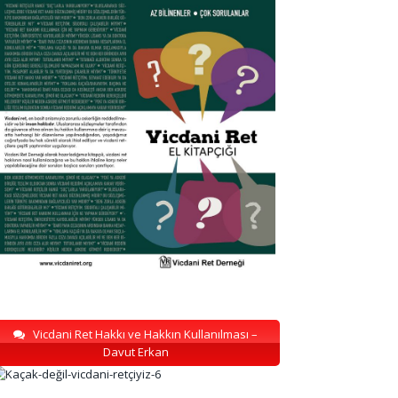
Vicdani Ret Hakkı ve Hakkın Kullanılması –
Davut Erkan