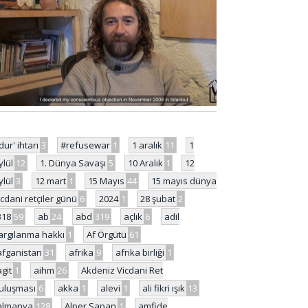
'dur' ihtarı
3
#refusewar
1
1 aralık
11
1
ylül
12
1. Dünya Savaşı
5
10 Aralık
1
12
ylül
3
12 mart
1
15 Mayıs
44
15 mayıs dünya
icdani retçiler günü
6
2024
1
28 şubat
2
318
59
ab
24
abd
319
açlık
6
adil
argılanma hakkı
1
Af Örgütü
61
afganistan
31
afrika
9
afrika birliği
1
agit
1
aihm
26
Akdeniz Vicdani Ret
uluşması
6
akka
1
alevi
1
ali fikri ışık
13
almanya
128
Alper Sapan
1
amfide