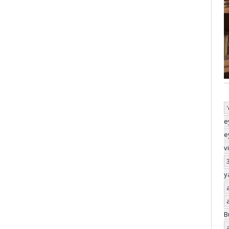
e
e
v
y
B