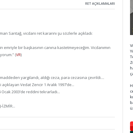
RET AÇIKLAMALARI
n Sarıtağ, vicdani ret kararını şu sözlerle açıkladı:
V
enin emriyle bir başkasının canına kastetmeyeceğim. Vicdanımın
Y
yorum.” (
VR
)
T
Z
h
ç
ddeden yargılandı, aldığı ceza, para cezasına çevrildi....
 açıklayan Vedat Zencir 1 Aralık 1997’de...
H
c
Ocak 2003’de reddini tekrarladı...
k
b
-İZMİR...
ü