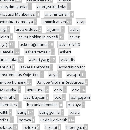
onuşulmayanlar
1
anarşist kadınlar
1
Anayasa Mahkemesi
4
anti-militarizm
4
antimilitarist medya
8
antimilitarizm
97
arap
rliği
1
arap ordusu
2
arjantin
1
asker
ileleri
1
asker hakları inisiyatifi
15
asker
açağı
31
asker uğurlama
18
askere kötü
uamele
55
askeri cezaevi
4
Askeri
arcamalar
92
askeri yargı
17
Askerlik
anunu
1
askersiz lefkoşa
5
Association for
onscientious Objection
1
asya
1
avrupa
41
avrupa konseyi
26
Avrupa Vicdani Ret Bürosu
2
avustralya
5
avusturya
2
AYİM
1
AYM
14
ayrımcılık
1
azerbaycan
8
bae
2
bahçeşehir
niversitesi
1
bakanlar komitesi
4
bakaya
8
baltık
7
barış
174
barış gemisi
1
basra
örfezi
5
batoça
1
Bedelli Askerlik
114
belarus
13
belçika
6
beraat
1
biber gazı
8