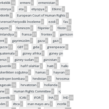
erkeklik
18
ermeni
5
ermenistan
5
estonya
2
eta
5
etiyopya
4
Etkiniz
1
etkinlik
1
European Court of Human Rights
1
Evrensel Periyodik İnceleme
2
ezidi
1
fas
1
faşizm
4
feminizm
2
filipinler
6
filistin
36
Finlandiya
9
fransa
37
frontex
1
garnizon
ent
1
gayrimüslim
7
gaza
1
gazi
6
gazze
13
GBT
86
gıda
1
greenpeace
1
guatemala
2
güney afrika
1
güney çin
enizi
3
güney sudan
16
gürcistan
2
güvenlik
35
hafif silahlar
3
haiti
1
halkı
skerlikten soğutma
1
hamas
2
hayvan
20
hidrojen bombası
3
hindistan
12
hirosima-
agasaki
16
hırvatistan
1
hollanda
5
hrw
31
Human Rights Committee
1
iç
üvenlik
67
ICAN
3
IFOR
2
İHA
41
İHD
29
iklim
7
iltica
1
inan mayıs aru
1
incirlik
6