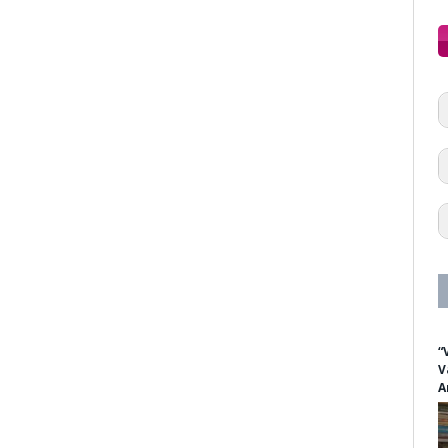
“
V
A