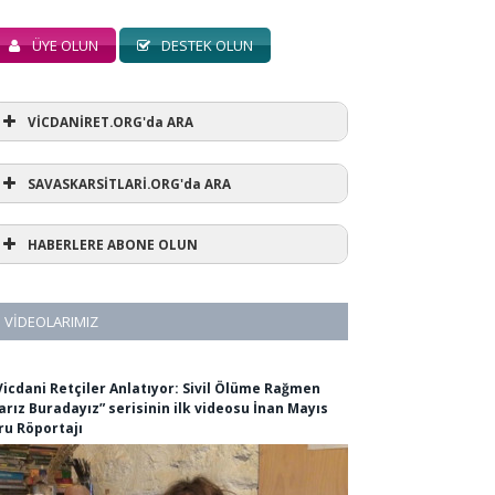
ÜYE OLUN
DESTEK OLUN
VİCDANİRET.ORG'da ARA
SAVASKARSİTLARİ.ORG'da ARA
HABERLERE ABONE OLUN
VIDEOLARIMIZ
Vicdani Retçiler Anlatıyor: Sivil Ölüme Rağmen
arız Buradayız” serisinin ilk videosu İnan Mayıs
ru Röportajı