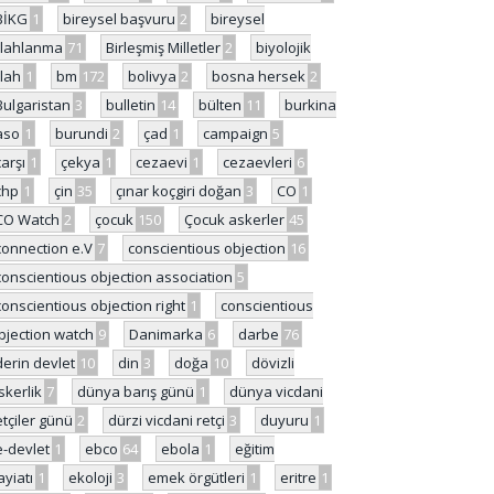
BİKG
1
bireysel başvuru
2
bireysel
ilahlanma
71
Birleşmiş Milletler
2
biyolojik
ilah
1
bm
172
bolivya
2
bosna hersek
2
Bulgaristan
3
bulletin
14
bülten
11
burkina
aso
1
burundi
2
çad
1
campaign
5
çarşı
1
çekya
1
cezaevi
1
cezaevleri
6
chp
1
çin
35
çınar koçgiri doğan
3
CO
1
CO Watch
2
çocuk
150
Çocuk askerler
45
connection e.V
7
conscientious objection
16
conscientious objection association
5
conscientious objection right
1
conscientious
bjection watch
9
Danimarka
6
darbe
76
derin devlet
10
din
3
doğa
10
dövizli
skerlik
7
dünya barış günü
1
dünya vicdani
etçiler günü
2
dürzi vicdani retçi
3
duyuru
1
e-devlet
1
ebco
64
ebola
1
eğitim
ayiatı
1
ekoloji
3
emek örgütleri
1
eritre
1