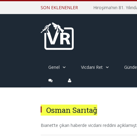
SON EKLENENLER
Genel
Vicdani Ret
Günd
Osman Sarıtağ
Bianet’te çıkan haberde vicdani reddini açıklamıştı