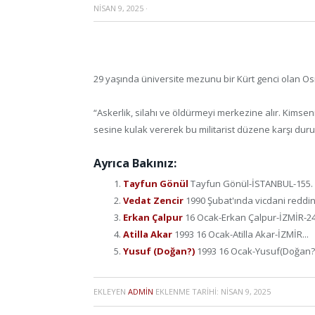
NISAN 9, 2025
·
29 yaşında üniversite mezunu bir Kürt genci olan Osma
“Askerlik, silahı ve öldürmeyi merkezine alır. Kims
sesine kulak vererek bu militarist düzene karşı duru
Ayrıca Bakınız:
Tayfun Gönül
Tayfun Gönül-İSTANBUL-155. ma
Vedat Zencir
1990 Şubat'ında vicdani reddini
Erkan Çalpur
16 Ocak-Erkan Çalpur-İZMİR-24 
Atilla Akar
1993 16 Ocak-Atilla Akar-İZMİR...
Yusuf (Doğan?)
1993 16 Ocak-Yusuf(Doğan?)
EKLEYEN
ADMIN
EKLENME TARIHI:
NISAN 9, 2025