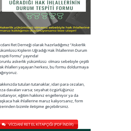
icdani Ret Derneği olarak hazırladığımız “Askerlik
ükümlüsü Kişilerin Uğradığı Hak İhlallerinin Durum
espiti Formu” yayında!
orunlu askerlik yükümlüsü olması sebebiyle çeşitli
ak ihlalleri yaşayan herkesi, bu formu doldurmaya
ağırıyoruz.
akkınızda tutulan tutanaklar, idari para cezaları,
eza davaları varsa; seyahat özgürlüğünüz
ısıtlanıyor, eğitim hakkınız engelleniyor ya da
aşkaca hak ihlallerine maruz kalıyorsanız, form
zerinden bizimle iletişime geçebilirsiniz.
VİCDANİ RET EL KİTAPÇIĞI (PDF İNDİR)