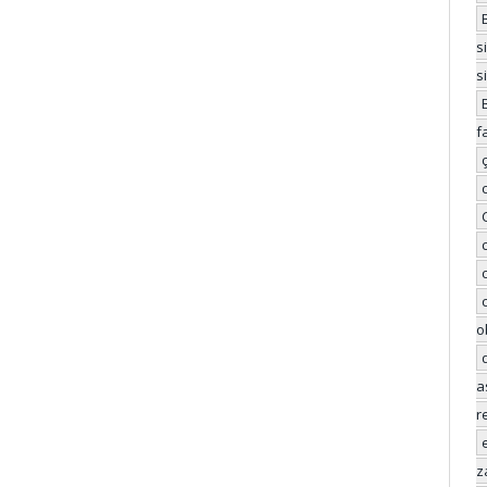
s
s
f
o
a
r
z