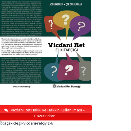
Vicdani Ret Hakkı ve Hakkın Kullanılması –
Davut Erkan