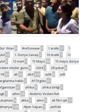
'dur' ihtarı
3
#refusewar
1
1 aralık
11
1
ylül
12
1. Dünya Savaşı
5
10 Aralık
1
12
ylül
3
12 mart
1
15 Mayıs
44
15 mayıs dünya
icdani retçiler günü
6
2024
1
28 şubat
2
318
59
ab
24
abd
319
açlık
6
adil
argılanma hakkı
1
Af Örgütü
61
afganistan
31
afrika
9
afrika birliği
1
agit
1
aihm
26
Akdeniz Vicdani Ret
uluşması
6
akka
1
alevi
1
ali fikri ışık
13
almanya
128
Alper Sapan
1
amfide