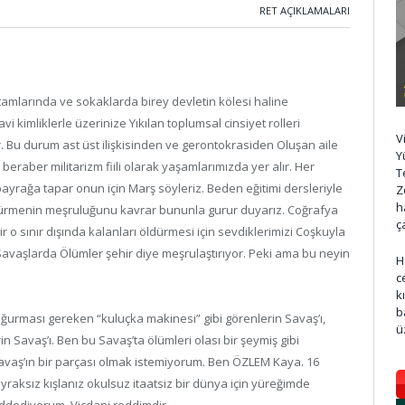
RET AÇIKLAMALARI
ortamlarında ve sokaklarda birey devletin kölesi haline
mliklerle üzerinize Yıkılan toplumsal cinsiyet rolleri
V
. Bu durum ast üst ilişkisinden ve gerontokrasiden Oluşan aile
Y
beraber militarizm fiili olarak yaşamlarımızda yer alır. Her
T
bayrağa tapar onun için Marş söyleriz. Beden eğitimi dersleriyle
Z
h
öldürmenin meşruluğunu kavrar bununla gurur duyarız. Coğrafya
ç
ir o sınır dışında kalanları öldürmesi için sevdiklerimizi Coşkuyla
Savaşlarda Ölümler şehir diye meşrulaştırıyor. Peki ama bu neyin
H
c
k
b
ğurması gereken “kuluçka makinesi” gibi görenlerin Savaş’ı,
ü
 Savaş’ı. Ben bu Savaş’ta ölümleri olası bir şeymiş gibi
avaş’ın bir parçası olmak istemiyorum. Ben ÖZLEM Kaya. 16
bayraksız kışlanız okulsuz itaatsiz bir dünya için yüreğimde