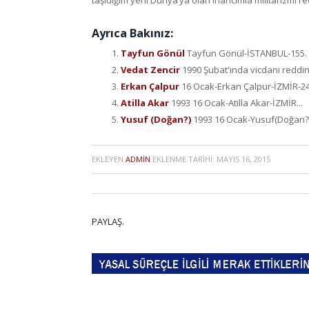
taşıdığım yeni Dünya’ya olan inancımla militarizmi r
Ayrıca Bakınız:
Tayfun Gönül
Tayfun Gönül-İSTANBUL-155. ma
Vedat Zencir
1990 Şubat'ında vicdani reddini
Erkan Çalpur
16 Ocak-Erkan Çalpur-İZMİR-24 
Atilla Akar
1993 16 Ocak-Atilla Akar-İZMİR...
Yusuf (Doğan?)
1993 16 Ocak-Yusuf(Doğan?)
EKLEYEN
ADMIN
EKLENME TARIHI:
MAYIS 16, 2015
PAYLAŞ.