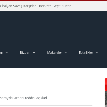
Hiroşima’nın 81. Yılında İtalyan Savaş Karşıtları Harekete Geçti: “Hatırlamak yeterli değil”
em
Bizden
Makaleler
Etkinlikler
ray’da vicdani reddini açıkladı.