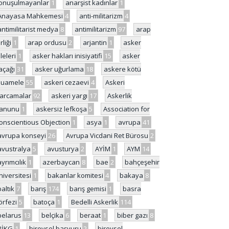
onuşulmayanlar
1
anarşist kadınlar
1
Anayasa Mahkemesi
4
anti-militarizm
4
antimilitarist medya
8
antimilitarizm
97
arap
rliği
1
arap ordusu
2
arjantin
1
asker
ileleri
1
asker hakları inisiyatifi
15
asker
açağı
31
asker uğurlama
18
askere kötü
uamele
55
askeri cezaevi
4
Askeri
arcamalar
92
askeri yargı
17
Askerlik
anunu
1
askersiz lefkoşa
5
Association for
onscientious Objection
1
asya
1
avrupa
41
avrupa konseyi
26
Avrupa Vicdani Ret Bürosu
2
avustralya
5
avusturya
2
AYİM
1
AYM
14
ayrımcılık
1
azerbaycan
8
bae
2
bahçeşehir
niversitesi
1
bakanlar komitesi
4
bakaya
8
baltık
7
barış
174
barış gemisi
1
basra
örfezi
5
batoça
1
Bedelli Askerlik
114
belarus
13
belçika
6
beraat
1
biber gazı
8
BİKG
1
bireysel başvuru
2
bireysel