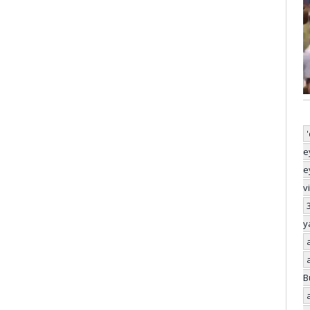
e
e
v
y
B