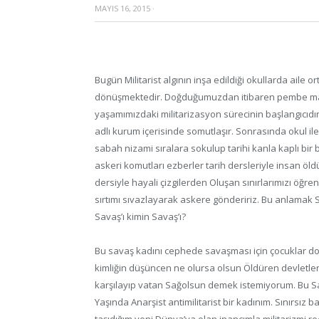
MAYIS 16, 2015
·
Bugün Militarist algının inşa edildiği okullarda aile 
dönüşmektedir. Doğduğumuzdan itibaren pembe mavi ki
yaşamımızdaki militarizasyon sürecinin başlangıcıdır
adlı kurum içerisinde somutlaşır. Sonrasında okul ile 
sabah nizami sıralara sokulup tarihi kanla kaplı bir 
askeri komutları ezberler tarih dersleriyle insan 
dersiyle hayali çizgilerden Oluşan sınırlarımızı öğren
sırtımı sıvazlayarak askere göndeririz. Bu anlamak 
Savaş’ı kimin Savaş’ı?
Bu savaş kadını cephede savaşması için çocuklar do
kimliğin düşüncen ne olursa olsun Öldüren devletlerin
karşılayıp vatan Sağolsun demek istemiyorum. Bu S
Yaşında Anarşist antimilitarist bir kadınım. Sınırsız 