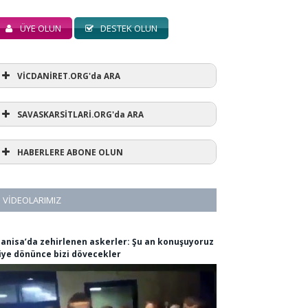
ÜYE OLUN
DESTEK OLUN
VİCDANİRET.ORG'da ARA
SAVASKARSİTLARİ.ORG'da ARA
HABERLERE ABONE OLUN
VIDEOLARIMIZ
anisa’da zehirlenen askerler: Şu an konuşuyoruz
iye dönünce bizi dövecekler