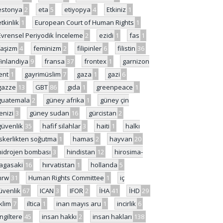
estonya
2
eta
5
etiyopya
4
Etkiniz
1
etkinlik
1
European Court of Human Rights
1
Evrensel Periyodik İnceleme
2
ezidi
1
fas
1
faşizm
4
feminizm
2
filipinler
6
filistin
36
Finlandiya
9
fransa
37
frontex
1
garnizon
ent
1
gayrimüslim
7
gaza
1
gazi
6
gazze
13
GBT
86
gıda
1
greenpeace
1
guatemala
2
güney afrika
1
güney çin
enizi
3
güney sudan
16
gürcistan
2
güvenlik
35
hafif silahlar
3
haiti
1
halkı
skerlikten soğutma
1
hamas
2
hayvan
20
hidrojen bombası
3
hindistan
12
hirosima-
agasaki
16
hırvatistan
1
hollanda
5
hrw
31
Human Rights Committee
1
iç
üvenlik
67
ICAN
3
IFOR
2
İHA
41
İHD
29
iklim
7
iltica
1
inan mayıs aru
1
incirlik
6
İngiltere
45
insan hakkı
2
insan hakları
138