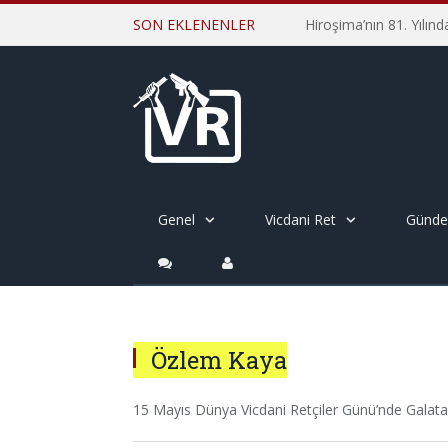
SON EKLENENLER
Genel
Vicdani Ret
Günd
Özlem Kaya
15 Mayıs Dünya Vicdani Retçiler Günü’nde Galatasa