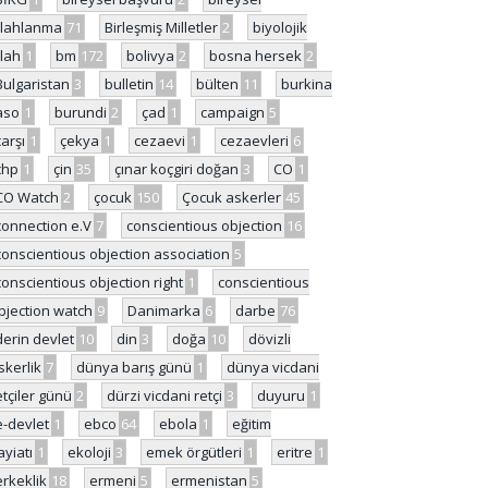
ilahlanma
71
Birleşmiş Milletler
2
biyolojik
ilah
1
bm
172
bolivya
2
bosna hersek
2
Bulgaristan
3
bulletin
14
bülten
11
burkina
aso
1
burundi
2
çad
1
campaign
5
çarşı
1
çekya
1
cezaevi
1
cezaevleri
6
chp
1
çin
35
çınar koçgiri doğan
3
CO
1
CO Watch
2
çocuk
150
Çocuk askerler
45
connection e.V
7
conscientious objection
16
conscientious objection association
5
conscientious objection right
1
conscientious
bjection watch
9
Danimarka
6
darbe
76
derin devlet
10
din
3
doğa
10
dövizli
skerlik
7
dünya barış günü
1
dünya vicdani
etçiler günü
2
dürzi vicdani retçi
3
duyuru
1
e-devlet
1
ebco
64
ebola
1
eğitim
ayiatı
1
ekoloji
3
emek örgütleri
1
eritre
1
erkeklik
18
ermeni
5
ermenistan
5