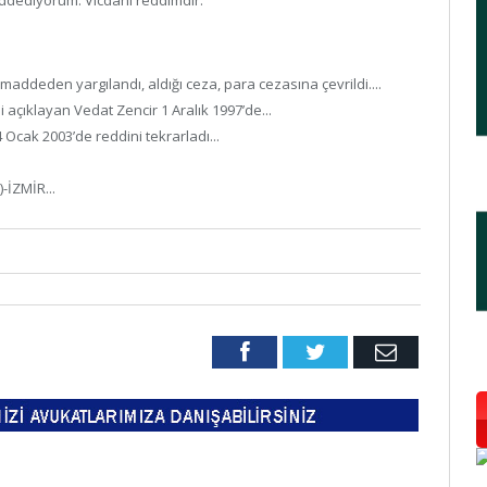
eddediyorum. Vicdani reddimdir.
ddeden yargılandı, aldığı ceza, para cezasına çevrildi....
 açıklayan Vedat Zencir 1 Aralık 1997’de...
Ocak 2003’de reddini tekrarladı...
-İZMİR...
Facebook
Twitter
Email