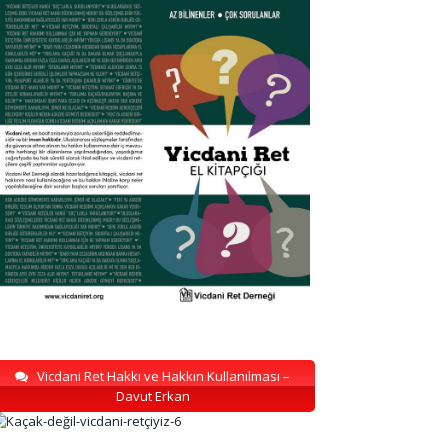
Vicdani Ret Hakkı ve Hakkın Kullanılması –
Davut Erkan