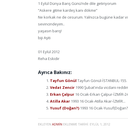
1 Eylül Dünya Barış Günü’nde dile getiriyorum
“Askere gitme kardeş kanı dökme”
Ne korkak ne de cesurum. Yalnızca bugüne kadar vic
sevincindeyim..
yaşasın barış!
biji Aşiti
01 Eylül 2012
Reha Eskidir
Ayrıca Bakınız:
Tayfun Gönül
Tayfun Gönül-İSTANBUL-155. ma
Vedat Zencir
1990 Şubat'ında vicdani reddini
Erkan Çalpur
16 Ocak-Erkan Çalpur-İZMİR-24 
Atilla Akar
1993 16 Ocak-Atilla Akar-İZMİR...
Yusuf (Doğan?)
1993 16 Ocak-Yusuf(Doğan?)
EKLEYEN
ADMIN
EKLENME TARIHI:
EYLÜL 1, 2012