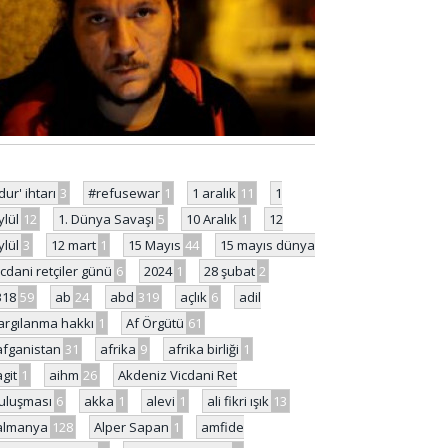
'dur' ihtarı
3
#refusewar
1
1 aralık
11
1
ylül
12
1. Dünya Savaşı
5
10 Aralık
1
12
ylül
3
12 mart
1
15 Mayıs
44
15 mayıs dünya
icdani retçiler günü
6
2024
1
28 şubat
2
318
59
ab
24
abd
319
açlık
6
adil
argılanma hakkı
1
Af Örgütü
61
afganistan
31
afrika
9
afrika birliği
1
agit
1
aihm
26
Akdeniz Vicdani Ret
uluşması
6
akka
1
alevi
1
ali fikri ışık
13
almanya
128
Alper Sapan
1
amfide