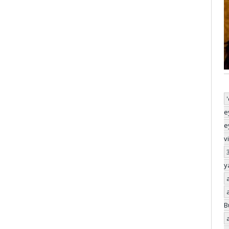
e
e
v
y
B