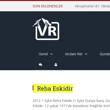
SON EKLENENLER
Genel
Vicdani Ret
Günd
Reha Eskidir
2012 1 Eylül-Reha Eskidir (1 Eylül Dünya Barış G
Eskidır, 12 şubat 1971’de Karadeniz Ereğli’de Kü