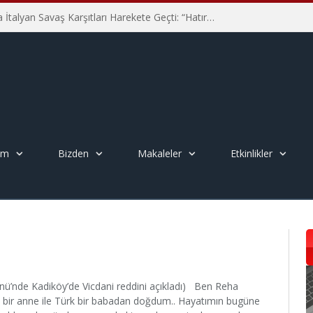
Hiroşima’nın 81. Yılında İtalyan Savaş Karşıtları Harekete Geçti: “Hatırlamak yeterli değil”
em
Bizden
Makaleler
Etkinlikler
ünü’nde Kadiköy’de Vicdani reddini açıkladı) Ben Reha
rt bir anne ile Türk bir babadan doğdum.. Hayatımın bugüne