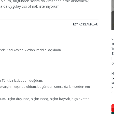
nda oldum, bugünden sonra da kimseden emir almayacak,
 da uygulayıcısı olmak istemiyorum.
RET AÇIKLAMALARI
V
Y
T
nde Kadiköy’de Vicdani reddini açıkladı)
Z
h
ç
H
c
ile Türk bir babadan doğdum..
k
yerarşinin dışında oldum, bugünden sonra da kimseden emir
b
ü
m. Hiçbir düşünce, hiçbir inanç, hiçbir bayrak, hiçbir vatan