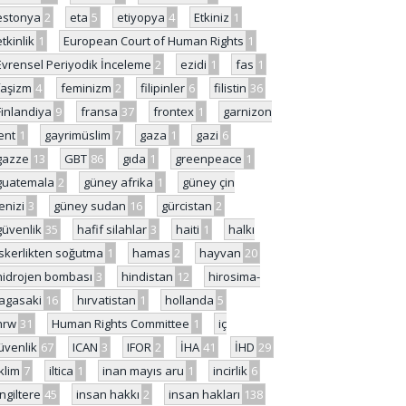
estonya
2
eta
5
etiyopya
4
Etkiniz
1
etkinlik
1
European Court of Human Rights
1
Evrensel Periyodik İnceleme
2
ezidi
1
fas
1
faşizm
4
feminizm
2
filipinler
6
filistin
36
Finlandiya
9
fransa
37
frontex
1
garnizon
ent
1
gayrimüslim
7
gaza
1
gazi
6
gazze
13
GBT
86
gıda
1
greenpeace
1
guatemala
2
güney afrika
1
güney çin
enizi
3
güney sudan
16
gürcistan
2
güvenlik
35
hafif silahlar
3
haiti
1
halkı
skerlikten soğutma
1
hamas
2
hayvan
20
hidrojen bombası
3
hindistan
12
hirosima-
agasaki
16
hırvatistan
1
hollanda
5
hrw
31
Human Rights Committee
1
iç
üvenlik
67
ICAN
3
IFOR
2
İHA
41
İHD
29
iklim
7
iltica
1
inan mayıs aru
1
incirlik
6
İngiltere
45
insan hakkı
2
insan hakları
138