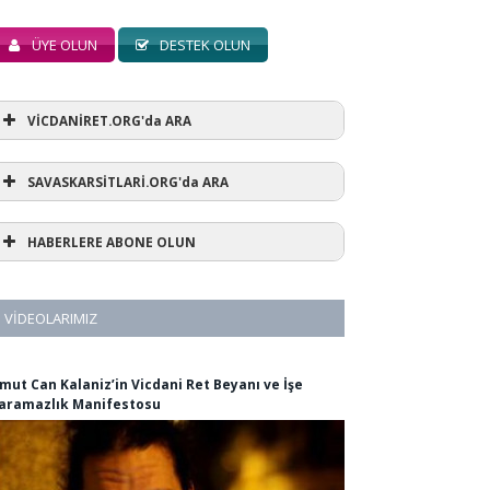
ÜYE OLUN
DESTEK OLUN
VİCDANİRET.ORG'da ARA
SAVASKARSİTLARİ.ORG'da ARA
HABERLERE ABONE OLUN
VIDEOLARIMIZ
mut Can Kalaniz’in Vicdani Ret Beyanı ve İşe
aramazlık Manifestosu