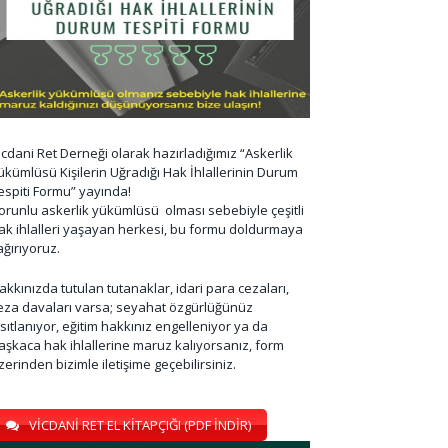
icdani Ret Derneği olarak hazırladığımız “Askerlik
ükümlüsü Kişilerin Uğradığı Hak İhlallerinin Durum
espiti Formu” yayında!
orunlu askerlik yükümlüsü olması sebebiyle çeşitli
ak ihlalleri yaşayan herkesi, bu formu doldurmaya
ağırıyoruz.
akkınızda tutulan tutanaklar, idari para cezaları,
eza davaları varsa; seyahat özgürlüğünüz
ısıtlanıyor, eğitim hakkınız engelleniyor ya da
aşkaca hak ihlallerine maruz kalıyorsanız, form
zerinden bizimle iletişime geçebilirsiniz.
VİCDANİ RET EL KİTAPÇIĞI (PDF İNDİR)