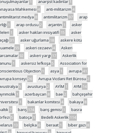
onuşulmayanlar
1
anarşist kadınlar
1
Anayasa Mahkemesi
4
anti-militarizm
4
antimilitarist medya
8
antimilitarizm
97
arap
rliği
1
arap ordusu
2
arjantin
1
asker
ileleri
1
asker hakları inisiyatifi
15
asker
açağı
31
asker uğurlama
18
askere kötü
uamele
55
askeri cezaevi
4
Askeri
arcamalar
92
askeri yargı
17
Askerlik
anunu
1
askersiz lefkoşa
5
Association for
onscientious Objection
1
asya
1
avrupa
41
avrupa konseyi
26
Avrupa Vicdani Ret Bürosu
2
avustralya
5
avusturya
2
AYİM
1
AYM
14
ayrımcılık
1
azerbaycan
8
bae
2
bahçeşehir
niversitesi
1
bakanlar komitesi
4
bakaya
8
baltık
7
barış
174
barış gemisi
1
basra
örfezi
5
batoça
1
Bedelli Askerlik
114
belarus
13
belçika
6
beraat
1
biber gazı
8
BİKG
1
bireysel başvuru
2
bireysel