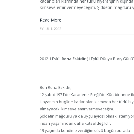
kadar olan kısmında her türlü hiyerarşinin dışı
kimseye emir vermeyeceğim. Şiddetin mağduru ya
Read More
EYLÜL 1, 2012
·
2012 1 Eylül-
Reha Eskidir
(1 Eylül Dünya Barış Günü’
Ben Reha Eskidır,
12 şubat 1971’de Karadeniz Ereğli’de Kürt bir anne 
Hayatımın bugüne kadar olan kısmında her türlü hi
almayacak, kimseye emir vermeyeceğim.
Şiddetin mağduru ya da uygulayıcısı olmak istemiyoru
insan yaşamından daha kutsal değildir.
19 yaşımda kendime verdiğim sözü bugün burada