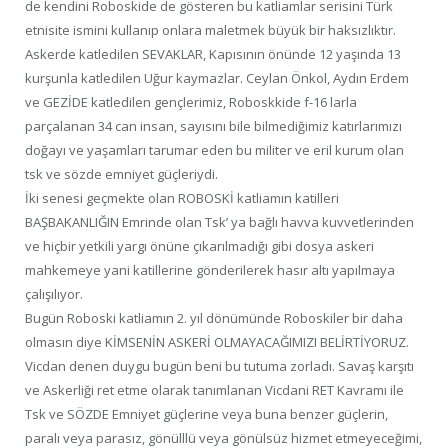
de kendini Roboskide de gösteren bu katliamlar serisini Türk
etnisite ismini kullanıp onlara maletmek büyük bir haksızlıktır.
Askerde katledilen SEVAKLAR, Kapısının önünde 12 yaşında 13
kurşunla katledilen Uğur kaymazlar. Ceylan Önkol, Aydın Erdem
ve GEZİDE katledilen gençlerimiz, Roboskkide f-16 larla
parçalanan 34 can insan, sayısını bile bilmediğimiz katırlarımızı
doğayı ve yaşamları tarumar eden bu militer ve eril kurum olan
tsk ve sözde emniyet güçleriydi.
İki senesi geçmekte olan ROBOSKİ katliamın katilleri
BAŞBAKANLIĞIN Emrinde olan Tsk’ ya bağlı havva kuvvetlerinden
ve hiçbir yetkili yargı önüne çıkarılmadığı gibi dosya askeri
mahkemeye yani katillerine gönderilerek hasır altı yapılmaya
çalışılıyor.
Bugün Roboski katliamın 2. yıl dönümünde Roboskiler bir daha
olmasın diye KİMSENİN ASKERİ OLMAYACAĞIMIZI BELİRTİYORUZ.
Vicdan denen duygu bugün beni bu tutuma zorladı. Savaş karşıtı
ve Askerliği ret etme olarak tanımlanan Vicdani RET Kavramı ile
Tsk ve SÖZDE Emniyet güçlerine veya buna benzer güçlerin,
paralı veya parasız, gönülllü veya gönülsüz hizmet etmeyeceğimi,