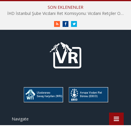
SON EKLENENLER
İHD İstanbul Şube Vicdani Ret Komisyonu: Vicdani Retçiler Olarak Destek İçin Buradayız!
RSS
Facebook
Twitter
Navigate