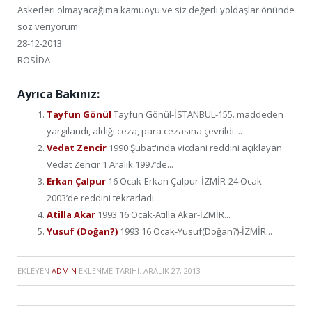
Askerleri olmayacağıma kamuoyu ve siz değerli yoldaşlar önünde
söz veriyorum
28-12-2013
ROSİDA
Ayrıca Bakınız:
Tayfun Gönül
Tayfun Gönül-İSTANBUL-155. maddeden
yargılandı, aldığı ceza, para cezasına çevrildi....
Vedat Zencir
1990 Şubat'ında vicdani reddini açıklayan
Vedat Zencir 1 Aralık 1997’de...
Erkan Çalpur
16 Ocak-Erkan Çalpur-İZMİR-24 Ocak
2003’de reddini tekrarladı...
Atilla Akar
1993 16 Ocak-Atilla Akar-İZMİR...
Yusuf (Doğan?)
1993 16 Ocak-Yusuf(Doğan?)-İZMİR...
EKLEYEN
ADMIN
EKLENME TARIHI:
ARALIK 27, 2013