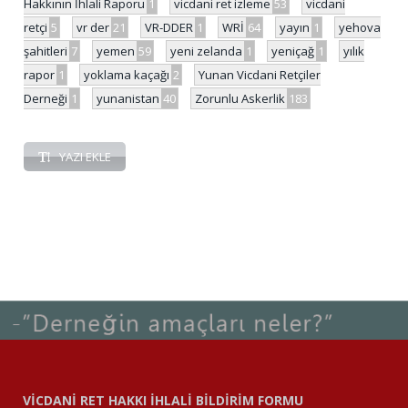
Hakkının İhlali Raporu
1
vicdani ret izleme
53
vicdani
retçi
5
vr der
21
VR-DDER
1
WRİ
64
yayın
1
yehova
şahitleri
7
yemen
59
yeni zelanda
1
yeniçağ
1
yılık
rapor
1
yoklama kaçağı
2
Yunan Vicdani Retçiler
Derneği
1
yunanistan
40
Zorunlu Askerlik
183
YAZI EKLE
VİCDANİ RET HAKKI İHLALİ BİLDİRİM FORMU