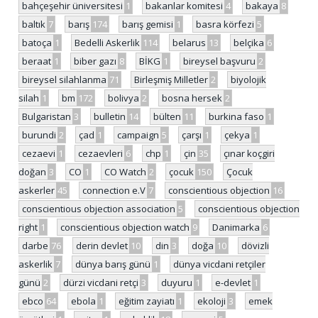
bahçeşehir üniversitesi
1
bakanlar komitesi
4
bakaya
8
baltık
7
barış
174
barış gemisi
1
basra körfezi
5
batoça
1
Bedelli Askerlik
114
belarus
13
belçika
6
beraat
1
biber gazı
8
BİKG
1
bireysel başvuru
2
bireysel silahlanma
71
Birleşmiş Milletler
2
biyolojik
silah
1
bm
172
bolivya
2
bosna hersek
2
Bulgaristan
3
bulletin
14
bülten
11
burkina faso
1
burundi
2
çad
1
campaign
5
çarşı
1
çekya
1
cezaevi
1
cezaevleri
6
chp
1
çin
35
çınar koçgiri
doğan
3
CO
1
CO Watch
2
çocuk
150
Çocuk
askerler
45
connection e.V
7
conscientious objection
16
conscientious objection association
5
conscientious objection
right
1
conscientious objection watch
9
Danimarka
6
darbe
76
derin devlet
10
din
3
doğa
10
dövizli
askerlik
7
dünya barış günü
1
dünya vicdani retçiler
günü
2
dürzi vicdani retçi
3
duyuru
1
e-devlet
1
ebco
64
ebola
1
eğitim zayiatı
1
ekoloji
3
emek