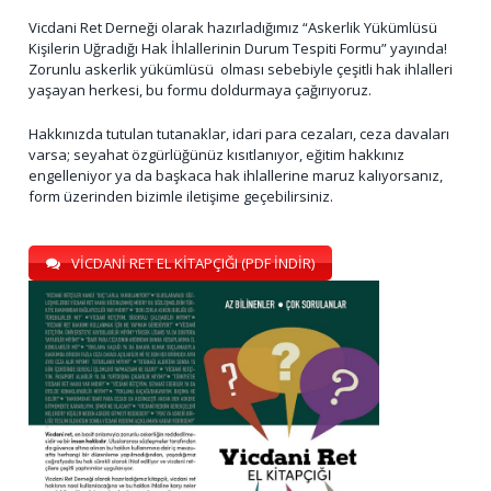
Vicdani Ret Derneği olarak hazırladığımız “Askerlik Yükümlüsü
Kişilerin Uğradığı Hak İhlallerinin Durum Tespiti Formu” yayında!
Zorunlu askerlik yükümlüsü olması sebebiyle çeşitli hak ihlalleri
yaşayan herkesi, bu formu doldurmaya çağırıyoruz.
Hakkınızda tutulan tutanaklar, idari para cezaları, ceza davaları
varsa; seyahat özgürlüğünüz kısıtlanıyor, eğitim hakkınız
engelleniyor ya da başkaca hak ihlallerine maruz kalıyorsanız,
form üzerinden bizimle iletişime geçebilirsiniz.
VİCDANİ RET EL KİTAPÇIĞI (PDF İNDİR)