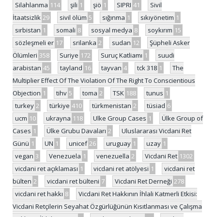
Silahlanma
114
şili
1
şiö
1
SIPRI
41
Sivil
İtaatsizlik
29
sivil ölüm
5
sığınma
1
sıkıyönetim
1
sırbistan
1
somali
8
sosyal medya
8
soykırım
15
sözleşmeli er
17
srilanka
2
sudan
12
Şüpheli Asker
Ölümleri
358
Suriye
172
Suruç Katliamı
1
suudi
arabistan
45
tayland
16
tayvan
4
tck 318
1
The
Multiplier Effect Of The Violation Of The Right To Conscientious
Objection
1
tihv
5
toma
2
TSK
188
tunus
1
turkey
2
türkiye
410
türkmenistan
2
tüsiad
6
ucm
10
ukrayna
118
Ulke Group Cases
1
Ülke Group of
Cases
1
Ülke Grubu Davaları
2
Uluslararası Vicdani Ret
Günü
1
UN
1
unicef
26
uruguay
1
uzay
1
vegan
3
Venezuela
1
venezuella
2
Vicdani Ret
1302
vicdani ret açıklaması
1
vicdani ret atölyesi
1
vicdani ret
bülten
2
vicdani ret bülteni
7
Vicdani Ret Derneği
278
vicdani ret hakkı
8
Vicdani Ret Hakkının İhlali Katmerli Etkisi:
Vicdani Retçilerin Seyahat Özgürlüğünün Kısıtlanması ve Çalışma