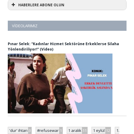
HABERLERE ABONE OLUN
VIDEOLARIMIZ
Pınar Selek: “Kadınlar Hizmet Sektörüne Erkeklerse Silaha
Yönlendiriliyor!” (Video)
'dur' ihtarı
3
#refusewar
1
1 aralık
11
1 eylül
12
1.