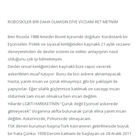
ROBOSKİLER BİR DAHA OLMASIN DİYE VİCDANİ RET METNİM
Ben Rosida 1988 Amedin Bismil ilçesinde doğdum. Kürdistanlı bir
Eşcinselim. Politik ve siyasal kimliğimden kaynaklı 21 aylık cezaevi
deneyimimden de devlet sistemi ve militer anlayışının nasıl
olduğunu çok iyi bilmekteyim.
Devlet cinsel kimliğimizden kaynaklı bize rapor vererek
askerlikten muaf tutuyor. Bunu da bizi askere alınamayacak
Hasta, yarım insan ve çürük elmaymışız gibi bir yaklaşım ile
yapıyorlar. Eğer silahlı güçlerinize katılmak ve savaşıp insan
öldürmek tam insan olmaksa ben insan değilim.
Yıllardır LGBTİ HAREKETİNİN “Çürük değil Eşcinsel askerede
gitmeyecek” sloganına atıfta bulunarak çürük elma yarım insan
değilim. Askerinizde, Polisinizde olmayacam.
TSK denen kurumun başına Türk kavramının getirilmeside büyük
bir hata Çünkü: 1938 Dersim katliamı ile başlayan ve 28 Aralık 2011