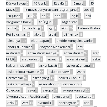
Dünya Savaşı
5
10 Aralık
1
12 eylül
3
12 mart
1
15
Mayıs
44
15 mayıs dünya vicdani retçiler günü
6
2024
1
28 şubat
2
318
59
ab
24
abd
319
açlık
6
adil
yargılanma hakkı
1
Af Örgütü
61
afganistan
31
afrika
9
afrika birliği
1
agit
1
aihm
26
Akdeniz Vicdani
Ret Buluşması
6
akka
1
alevi
1
ali fikri ışık
13
almanya
128
Alper Sapan
1
amfide konuşulmayanlar
1
anarşist kadınlar
1
Anayasa Mahkemesi
4
anti-
militarizm
4
antimilitarist medya
8
antimilitarizm
97
arap
birliği
1
arap ordusu
2
arjantin
1
asker aileleri
1
asker
hakları inisiyatifi
15
asker kaçağı
31
asker uğurlama
18
askere kötü muamele
55
askeri cezaevi
4
Askeri
Harcamalar
92
askeri yargı
17
Askerlik Kanunu
1
askersiz lefkoşa
5
Association for Conscientious
Objection
1
asya
1
avrupa
41
avrupa konseyi
26
Avrupa Vicdani Ret Bürosu
2
avustralya
5
avusturya
2
AYİM
1
AYM
14
ayrımcılık
1
azerbaycan
8
bae
2