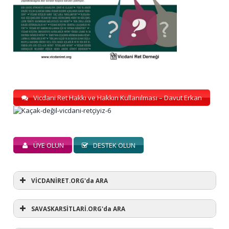
Vicdani Ret Hakkı ve Hakkın Kullanılması – Davut Erkan
ÜYE OLUN
DESTEK OLUN
VİCDANİRET.ORG'da ARA
SAVASKARSİTLARİ.ORG'da ARA