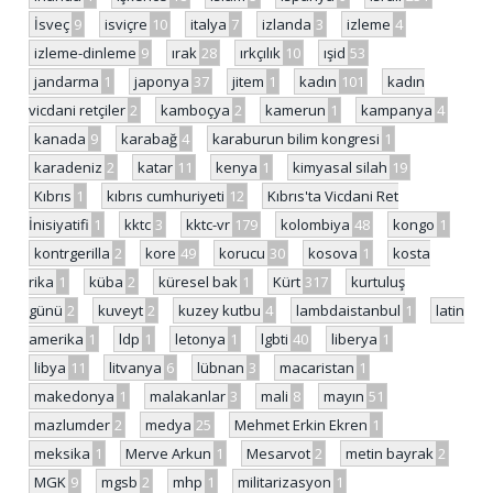
İsveç
9
isviçre
10
italya
7
izlanda
3
izleme
4
izleme-dinleme
9
ırak
28
ırkçılık
10
ışid
53
jandarma
1
japonya
37
jitem
1
kadın
101
kadın
vicdani retçiler
2
kamboçya
2
kamerun
1
kampanya
4
kanada
9
karabağ
4
karaburun bilim kongresi
1
karadeniz
2
katar
11
kenya
1
kimyasal silah
19
Kıbrıs
1
kıbrıs cumhuriyeti
12
Kıbrıs'ta Vicdani Ret
İnisiyatifi
1
kktc
3
kktc-vr
179
kolombiya
48
kongo
1
kontrgerilla
2
kore
49
korucu
30
kosova
1
kosta
rika
1
küba
2
küresel bak
1
Kürt
317
kurtuluş
günü
2
kuveyt
2
kuzey kutbu
4
lambdaistanbul
1
latin
amerika
1
ldp
1
letonya
1
lgbti
40
liberya
1
libya
11
litvanya
6
lübnan
3
macaristan
1
makedonya
1
malakanlar
3
mali
8
mayın
51
mazlumder
2
medya
25
Mehmet Erkin Ekren
1
meksika
1
Merve Arkun
1
Mesarvot
2
metin bayrak
2
MGK
9
mgsb
2
mhp
1
militarizasyon
1