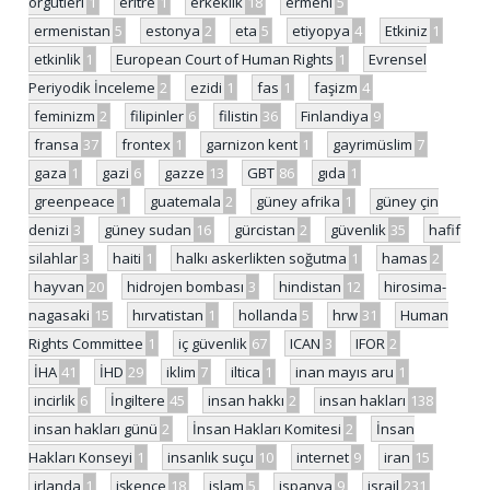
örgütleri
1
eritre
1
erkeklik
18
ermeni
5
ermenistan
5
estonya
2
eta
5
etiyopya
4
Etkiniz
1
etkinlik
1
European Court of Human Rights
1
Evrensel
Periyodik İnceleme
2
ezidi
1
fas
1
faşizm
4
feminizm
2
filipinler
6
filistin
36
Finlandiya
9
fransa
37
frontex
1
garnizon kent
1
gayrimüslim
7
gaza
1
gazi
6
gazze
13
GBT
86
gıda
1
greenpeace
1
guatemala
2
güney afrika
1
güney çin
denizi
3
güney sudan
16
gürcistan
2
güvenlik
35
hafif
silahlar
3
haiti
1
halkı askerlikten soğutma
1
hamas
2
hayvan
20
hidrojen bombası
3
hindistan
12
hirosima-
nagasaki
15
hırvatistan
1
hollanda
5
hrw
31
Human
Rights Committee
1
iç güvenlik
67
ICAN
3
IFOR
2
İHA
41
İHD
29
iklim
7
iltica
1
inan mayıs aru
1
incirlik
6
İngiltere
45
insan hakkı
2
insan hakları
138
insan hakları günü
2
İnsan Hakları Komitesi
2
İnsan
Hakları Konseyi
1
insanlık suçu
10
internet
9
iran
15
irlanda
1
işkence
18
islam
5
ispanya
9
israil
231