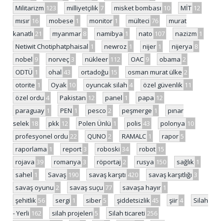
Militarizm
123
milliyetçilik
7
misket bombası
10
MİT
12
mısır
16
mobese
1
monitor
1
mülteci
76
murat
kanatlı
21
myanmar
8
namibya
1
nato
107
nazizm
1
Netiwit Chotiphatphaisal
1
newroz
1
nijer
1
nijerya
8
nobel
9
norveç
3
nükleer
112
OAC
9
obama
2
ODTÜ
1
ohal
43
ortadoğu
15
osman murat ülke
2
otorite
1
Oyak
10
oyuncak silah
4
özel güvenlik
11
özel ordu
4
Pakistan
12
panel
1
papa
12
paraguay
1
PEN
1
pesco
2
peşmerge
1
pınar
selek
18
pkk
12
Polen Ünlü
1
polis
43
polonya
10
profesyonel ordu
22
QUNO
2
RAMALC
1
rapor
5
raporlama
1
report
3
roboski
34
robot
15
rojava
39
romanya
3
röportaj
2
rusya
150
sağlık
1
sahel
1
Savaş
190
savaş karşıtı
420
savaş karşıtlığı
3
savaş oyunu
2
savaş suçu
77
savaşa hayır
1
şehitlik
56
sergi
1
siber
5
şiddetsizlik
45
şiir
4
Silah
- Yerli
162
silah projeleri
5
Silah ticareti
256