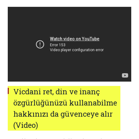
Vicdani ret, din ve inanç
özgürlüğünüzü kullanabilme
hakkınızı da güvenceye alır
(Video)