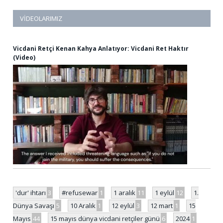
VIDEOLARIMIZ
Vicdani Retçi Kenan Kahya Anlatıyor: Vicdani Ret Haktır
(Video)
'dur' ihtarı
3
#refusewar
1
1 aralık
11
1 eylül
12
1.
Dünya Savaşı
5
10 Aralık
1
12 eylül
3
12 mart
1
15
Mayıs
44
15 mayıs dünya vicdani retçiler günü
6
2024
1