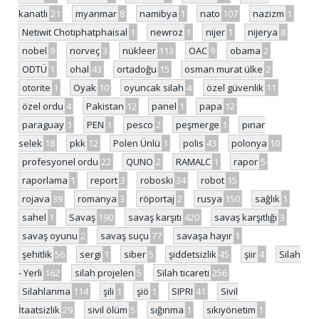
kanatlı
21
myanmar
8
namibya
1
nato
107
nazizm
1
Netiwit Chotiphatphaisal
1
newroz
1
nijer
1
nijerya
8
nobel
9
norveç
3
nükleer
113
OAC
9
obama
2
ODTÜ
1
ohal
43
ortadoğu
15
osman murat ülke
2
otorite
1
Oyak
10
oyuncak silah
4
özel güvenlik
11
özel ordu
4
Pakistan
12
panel
1
papa
12
paraguay
1
PEN
1
pesco
2
peşmerge
1
pınar
selek
18
pkk
12
Polen Ünlü
1
polis
43
polonya
10
profesyonel ordu
22
QUNO
2
RAMALC
1
rapor
5
raporlama
1
report
3
roboski
34
robot
15
rojava
39
romanya
3
röportaj
2
rusya
150
sağlık
1
sahel
1
Savaş
190
savaş karşıtı
420
savaş karşıtlığı
3
savaş oyunu
2
savaş suçu
77
savaşa hayır
1
şehitlik
56
sergi
1
siber
5
şiddetsizlik
45
şiir
4
Silah
- Yerli
162
silah projeleri
5
Silah ticareti
256
Silahlanma
114
şili
1
şiö
1
SIPRI
41
Sivil
İtaatsizlik
29
sivil ölüm
5
sığınma
1
sıkıyönetim
1