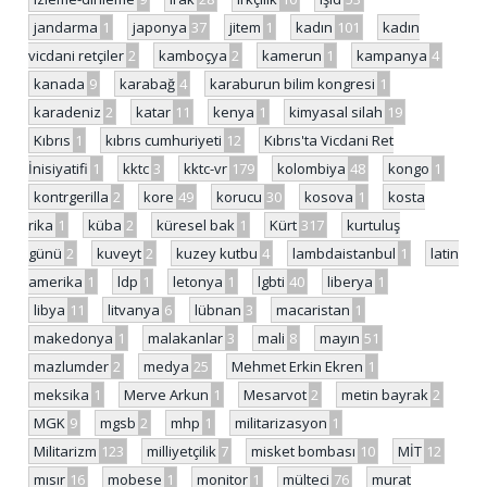
jandarma
1
japonya
37
jitem
1
kadın
101
kadın
vicdani retçiler
2
kamboçya
2
kamerun
1
kampanya
4
kanada
9
karabağ
4
karaburun bilim kongresi
1
karadeniz
2
katar
11
kenya
1
kimyasal silah
19
Kıbrıs
1
kıbrıs cumhuriyeti
12
Kıbrıs'ta Vicdani Ret
İnisiyatifi
1
kktc
3
kktc-vr
179
kolombiya
48
kongo
1
kontrgerilla
2
kore
49
korucu
30
kosova
1
kosta
rika
1
küba
2
küresel bak
1
Kürt
317
kurtuluş
günü
2
kuveyt
2
kuzey kutbu
4
lambdaistanbul
1
latin
amerika
1
ldp
1
letonya
1
lgbti
40
liberya
1
libya
11
litvanya
6
lübnan
3
macaristan
1
makedonya
1
malakanlar
3
mali
8
mayın
51
mazlumder
2
medya
25
Mehmet Erkin Ekren
1
meksika
1
Merve Arkun
1
Mesarvot
2
metin bayrak
2
MGK
9
mgsb
2
mhp
1
militarizasyon
1
Militarizm
123
milliyetçilik
7
misket bombası
10
MİT
12
mısır
16
mobese
1
monitor
1
mülteci
76
murat