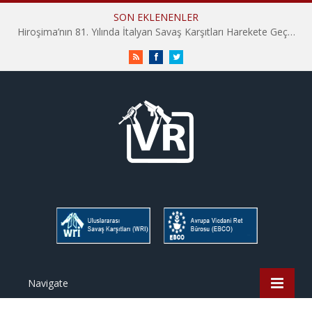
SON EKLENENLER
Hiroşima’nın 81. Yılında İtalyan Savaş Karşıtları Harekete Geçti: “Hatırlamak yeterli değil”
RSS
Facebook
Twitter
Navigate