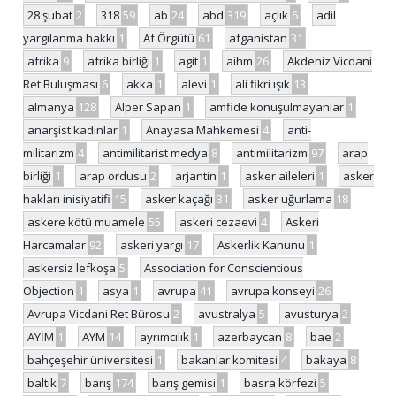
28 şubat
2
318
59
ab
24
abd
319
açlık
6
adil
yargılanma hakkı
1
Af Örgütü
61
afganistan
31
afrika
9
afrika birliği
1
agit
1
aihm
26
Akdeniz Vicdani
Ret Buluşması
6
akka
1
alevi
1
ali fikri ışık
13
almanya
128
Alper Sapan
1
amfide konuşulmayanlar
1
anarşist kadınlar
1
Anayasa Mahkemesi
4
anti-
militarizm
4
antimilitarist medya
8
antimilitarizm
97
arap
birliği
1
arap ordusu
2
arjantin
1
asker aileleri
1
asker
hakları inisiyatifi
15
asker kaçağı
31
asker uğurlama
18
askere kötü muamele
55
askeri cezaevi
4
Askeri
Harcamalar
92
askeri yargı
17
Askerlik Kanunu
1
askersiz lefkoşa
5
Association for Conscientious
Objection
1
asya
1
avrupa
41
avrupa konseyi
26
Avrupa Vicdani Ret Bürosu
2
avustralya
5
avusturya
2
AYİM
1
AYM
14
ayrımcılık
1
azerbaycan
8
bae
2
bahçeşehir üniversitesi
1
bakanlar komitesi
4
bakaya
8
baltık
7
barış
174
barış gemisi
1
basra körfezi
5