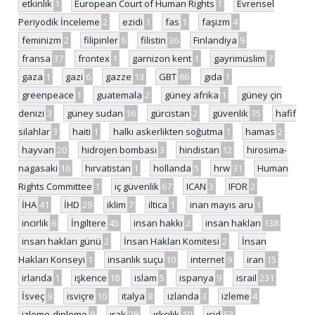
etkinlik
1
European Court of Human Rights
1
Evrensel
Periyodik İnceleme
2
ezidi
1
fas
1
faşizm
4
feminizm
2
filipinler
6
filistin
36
Finlandiya
9
fransa
37
frontex
1
garnizon kent
1
gayrimüslim
7
gaza
1
gazi
6
gazze
13
GBT
86
gıda
1
greenpeace
1
guatemala
2
güney afrika
1
güney çin
denizi
3
güney sudan
16
gürcistan
2
güvenlik
35
hafif
silahlar
3
haiti
1
halkı askerlikten soğutma
1
hamas
2
hayvan
20
hidrojen bombası
3
hindistan
12
hirosima-
nagasaki
16
hırvatistan
1
hollanda
5
hrw
31
Human
Rights Committee
1
iç güvenlik
67
ICAN
3
IFOR
2
İHA
41
İHD
29
iklim
7
iltica
1
inan mayıs aru
1
incirlik
6
İngiltere
45
insan hakkı
2
insan hakları
138
insan hakları günü
2
İnsan Hakları Komitesi
2
İnsan
Hakları Konseyi
1
insanlık suçu
10
internet
9
iran
15
irlanda
1
işkence
18
islam
5
ispanya
9
israil
231
İsveç
9
isviçre
10
italya
8
izlanda
3
izleme
4
izleme-dinleme
9
ırak
28
ırkçılık
10
ışid
53