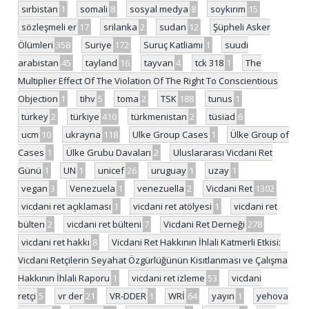
sırbistan
1
somali
8
sosyal medya
8
soykırım
15
sözleşmeli er
17
srilanka
2
sudan
12
Şüpheli Asker
Ölümleri
358
Suriye
172
Suruç Katliamı
1
suudi
arabistan
45
tayland
16
tayvan
4
tck 318
1
The
Multiplier Effect Of The Violation Of The Right To Conscientious
Objection
1
tihv
5
toma
2
TSK
188
tunus
1
turkey
2
türkiye
410
türkmenistan
2
tüsiad
6
ucm
10
ukrayna
118
Ulke Group Cases
1
Ülke Group of
Cases
1
Ülke Grubu Davaları
2
Uluslararası Vicdani Ret
Günü
1
UN
1
unicef
26
uruguay
1
uzay
1
vegan
3
Venezuela
1
venezuella
2
Vicdani Ret
1302
vicdani ret açıklaması
1
vicdani ret atölyesi
1
vicdani ret
bülten
2
vicdani ret bülteni
7
Vicdani Ret Derneği
278
vicdani ret hakkı
8
Vicdani Ret Hakkının İhlali Katmerli Etkisi:
Vicdani Retçilerin Seyahat Özgürlüğünün Kısıtlanması ve Çalışma
Hakkının İhlali Raporu
1
vicdani ret izleme
53
vicdani
retçi
5
vr der
21
VR-DDER
1
WRİ
64
yayın
1
yehova