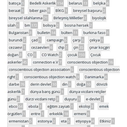
batoça
1
Bedelli Askerlik
114
belarus
13
belçika
6
beraat
1
biber gazı
8
BİKG
1
bireysel başvuru
2
bireysel silahlanma
71
Birleşmiş Milletler
2
biyolojik
silah
1
bm
172
bolivya
2
bosna hersek
2
Bulgaristan
3
bulletin
14
bülten
11
burkina faso
1
burundi
2
çad
1
campaign
5
çarşı
1
çekya
1
cezaevi
1
cezaevleri
6
chp
1
çin
35
çınar koçgiri
doğan
3
CO
1
CO Watch
2
çocuk
150
Çocuk
askerler
45
connection e.V
7
conscientious objection
16
conscientious objection association
5
conscientious objection
right
1
conscientious objection watch
9
Danimarka
6
darbe
76
derin devlet
10
din
3
doğa
10
dövizli
askerlik
7
dünya barış günü
1
dünya vicdani retçiler
günü
2
dürzi vicdani retçi
3
duyuru
1
e-devlet
1
ebco
64
ebola
1
eğitim zayiatı
1
ekoloji
3
emek
örgütleri
1
eritre
1
erkeklik
18
ermeni
5
ermenistan
5
estonya
2
eta
5
etiyopya
4
Etkiniz
1