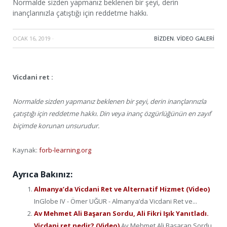
Normalde sizden yapmanız beklenen bir şeyi, derin
inançlarınızla çatıştığı için reddetme hakkı.
OCAK 16, 2019
·
BIZDEN
,
VIDEO GALERI
Vicdani ret :
Normalde sizden yapmanız beklenen bir şeyi, derin inançlarınızla
çatıştığı için reddetme hakkı. Din veya inanç özgürlüğünün en zayıf
biçimde korunan unsurudur.
Kaynak:
forb-learning.org
Ayrıca Bakınız:
Almanya’da Vicdani Ret ve Alternatif Hizmet (Video)
InGlobe IV - Ömer UĞUR - Almanya’da Vicdani Ret ve...
Av Mehmet Ali Başaran Sordu, Ali Fikri Işık Yanıtladı.
Vicdani ret nedir? (Video)
Av Mehmet Ali Başaran Sordu,