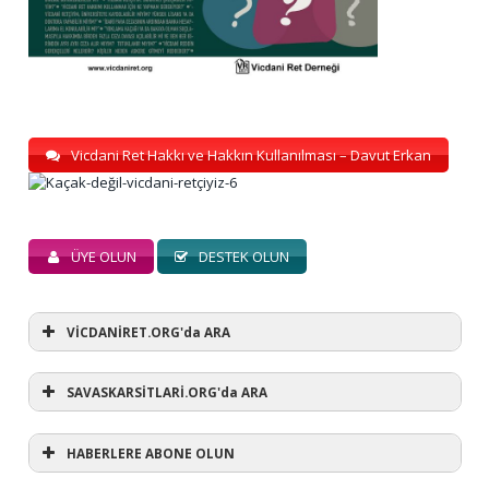
Vicdani Ret Hakkı ve Hakkın Kullanılması – Davut Erkan
ÜYE OLUN
DESTEK OLUN
VİCDANİRET.ORG'da ARA
SAVASKARSİTLARİ.ORG'da ARA
HABERLERE ABONE OLUN