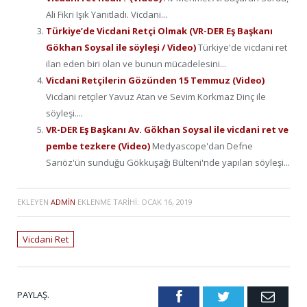
Ali Fikri Işık Yanıtladı. Vicdani...
Türkiye’de Vicdani Retçi Olmak (VR-DER Eş Başkanı
Gökhan Soysal ile söyleşi / Video)
Türkiye'de vicdani ret
ilan eden biri olan ve bunun mücadelesini...
Vicdani Retçilerin Gözünden 15 Temmuz (Video)
Vicdani retçiler Yavuz Atan ve Sevim Korkmaz Dinç ile
söyleşi....
VR-DER Eş Başkanı Av. Gökhan Soysal ile vicdani ret ve
pembe tezkere (Video)
Medyascope'dan Defne
Sarıöz'ün sunduğu Gökkuşağı Bülteni'nde yapılan söyleşi...
EKLEYEN
ADMIN
EKLENME TARIHI:
OCAK 16, 2019
Vicdani Ret
PAYLAŞ.
Facebook
Twitter
Emai