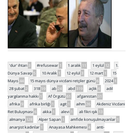
'dur' ihtarı
3
#refusewar
1
1 aralık
11
1 eylül
12
1.
Dünya Savaşı
5
10 Aralık
1
12 eylül
3
12 mart
1
15
Mayıs
44
15 mayıs dünya vicdani retçiler günü
6
2024
1
28 şubat
2
318
59
ab
24
abd
319
açlık
6
adil
yargılanma hakkı
1
Af Örgütü
61
afganistan
31
afrika
9
afrika birliği
1
agit
1
aihm
26
Akdeniz Vicdani
Ret Buluşması
6
akka
1
alevi
1
ali fikri ışık
13
almanya
128
Alper Sapan
1
amfide konuşulmayanlar
1
anarşist kadınlar
1
Anayasa Mahkemesi
4
anti-