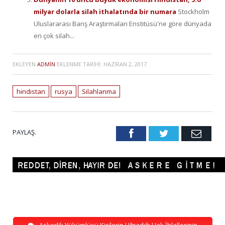
milyar dolarla silah ithalatında bir numara
Stockholm
Uluslararası Barış Araştırmaları Enstitüsü'ne göre dünyada
en çok silah...
EKLEYEN
ADMIN
EKLENME TARIHI:
HAZIRAN 2, 2017
hindistan
rusya
Silahlanma
PAYLAŞ.
Facebook
Twitter
Emai