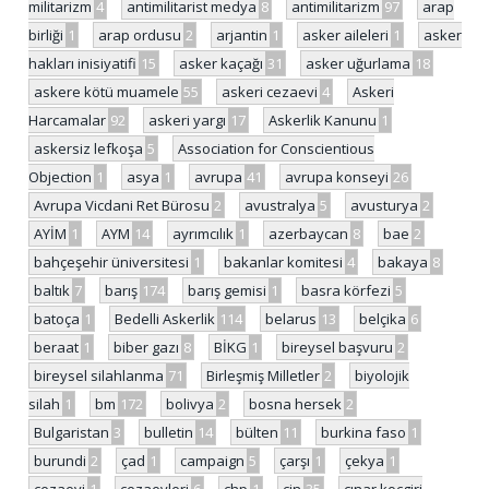
militarizm
4
antimilitarist medya
8
antimilitarizm
97
arap
birliği
1
arap ordusu
2
arjantin
1
asker aileleri
1
asker
hakları inisiyatifi
15
asker kaçağı
31
asker uğurlama
18
askere kötü muamele
55
askeri cezaevi
4
Askeri
Harcamalar
92
askeri yargı
17
Askerlik Kanunu
1
askersiz lefkoşa
5
Association for Conscientious
Objection
1
asya
1
avrupa
41
avrupa konseyi
26
Avrupa Vicdani Ret Bürosu
2
avustralya
5
avusturya
2
AYİM
1
AYM
14
ayrımcılık
1
azerbaycan
8
bae
2
bahçeşehir üniversitesi
1
bakanlar komitesi
4
bakaya
8
baltık
7
barış
174
barış gemisi
1
basra körfezi
5
batoça
1
Bedelli Askerlik
114
belarus
13
belçika
6
beraat
1
biber gazı
8
BİKG
1
bireysel başvuru
2
bireysel silahlanma
71
Birleşmiş Milletler
2
biyolojik
silah
1
bm
172
bolivya
2
bosna hersek
2
Bulgaristan
3
bulletin
14
bülten
11
burkina faso
1
burundi
2
çad
1
campaign
5
çarşı
1
çekya
1