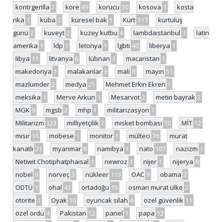
kontrgerilla
2
kore
49
korucu
30
kosova
1
kosta
rika
1
küba
2
küresel bak
1
Kürt
317
kurtuluş
günü
2
kuveyt
2
kuzey kutbu
4
lambdaistanbul
1
latin
amerika
1
ldp
1
letonya
1
lgbti
40
liberya
1
libya
11
litvanya
6
lübnan
3
macaristan
1
makedonya
1
malakanlar
3
mali
8
mayın
51
mazlumder
2
medya
25
Mehmet Erkin Ekren
1
meksika
1
Merve Arkun
1
Mesarvot
2
metin bayrak
2
MGK
9
mgsb
2
mhp
1
militarizasyon
1
Militarizm
123
milliyetçilik
7
misket bombası
10
MİT
12
mısır
16
mobese
1
monitor
1
mülteci
76
murat
kanatlı
21
myanmar
8
namibya
1
nato
107
nazizm
1
Netiwit Chotiphatphaisal
1
newroz
1
nijer
1
nijerya
8
nobel
9
norveç
3
nükleer
113
OAC
9
obama
2
ODTÜ
1
ohal
43
ortadoğu
15
osman murat ülke
2
otorite
1
Oyak
10
oyuncak silah
4
özel güvenlik
11
özel ordu
4
Pakistan
12
panel
1
papa
12