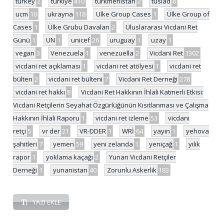
turkey
2
türkiye
410
türkmenistan
2
tüsiad
6
ucm
10
ukrayna
118
Ulke Group Cases
1
Ülke Group of
Cases
1
Ülke Grubu Davaları
2
Uluslararası Vicdani Ret
Günü
1
UN
1
unicef
26
uruguay
1
uzay
1
vegan
3
Venezuela
1
venezuella
2
Vicdani Ret
1302
vicdani ret açıklaması
1
vicdani ret atölyesi
1
vicdani ret
bülten
2
vicdani ret bülteni
7
Vicdani Ret Derneği
278
vicdani ret hakkı
8
Vicdani Ret Hakkının İhlali Katmerli Etkisi:
Vicdani Retçilerin Seyahat Özgürlüğünün Kısıtlanması ve Çalışma
Hakkının İhlali Raporu
1
vicdani ret izleme
53
vicdani
retçi
5
vr der
21
VR-DDER
1
WRİ
64
yayın
1
yehova
şahitleri
7
yemen
59
yeni zelanda
1
yeniçağ
1
yılık
rapor
1
yoklama kaçağı
2
Yunan Vicdani Retçiler
Derneği
1
yunanistan
40
Zorunlu Askerlik
183
YAZI EKLE