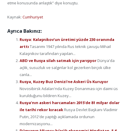
etme konusunda anlaştık” diye konuştu.
Kaynak:
Cumhuriyet
Ayrıca Bakınız:
Rusya: Kalaşnikov’un üretimi yüzde 230 oranında
arttı
Tasarımı 1947 yılında Rus teknik çavuşu Mihail
Kalaşnikov tarafından yapılan...
ABD ve Rusya silah satmak için yarışıyor
Dünya'da
açlık, susuzluk ve salgınlar kol gezerken birçok ülke
canla...
Rusya, Kuzey Buz Denizi’ne Askeri Üs Kuruyor
Novosibirsk Adaları'nda Kuzey Donanması için daimi üs
kurulduğunu bildiren Kuzey...
Rusya’nın askeri harcamaları 2015’de 81 milyar dolar
ile tarihi rekor kıracak
Rusya Devlet Başkanı Vladimir
Putin, 2012'de yaptığı açıklamada ordunun
modernizasyonu...
Dünyanın 10’uncu büyük ekonomisi Hindistan, 5.6