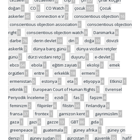
cezaevi
1
cezaevleri
6
chp
1
çin
35
çınar koçgiri
doğan
3
CO
1
CO Watch
2
çocuk
150
Çocuk
askerler
45
connection e.V
7
conscientious objection
16
conscientious objection association
5
conscientious objection
right
1
conscientious objection watch
9
Danimarka
6
darbe
76
derin devlet
10
din
3
doğa
10
dövizli
askerlik
7
dünya barış günü
1
dünya vicdani retçiler
günü
2
dürzi vicdani retçi
3
duyuru
1
e-devlet
1
ebco
64
ebola
1
eğitim zayiatı
1
ekoloji
3
emek
örgütleri
1
eritre
1
erkeklik
18
ermeni
5
ermenistan
5
estonya
2
eta
5
etiyopya
4
Etkiniz
1
etkinlik
1
European Court of Human Rights
1
Evrensel
Periyodik İnceleme
2
ezidi
1
fas
1
faşizm
4
feminizm
2
filipinler
6
filistin
36
Finlandiya
9
fransa
37
frontex
1
garnizon kent
1
gayrimüslim
7
gaza
1
gazi
6
gazze
13
GBT
86
gıda
1
greenpeace
1
guatemala
2
güney afrika
1
güney çin
denizi
3
güney sudan
16
gürcistan
2
güvenlik
35
hafif