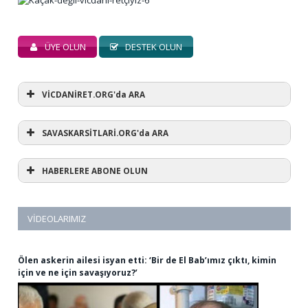
ÜYE OLUN
DESTEK OLUN
VİCDANİRET.ORG'da ARA
SAVASKARSİTLARİ.ORG'da ARA
HABERLERE ABONE OLUN
VIDEOLARIMIZ
Ölen askerin ailesi isyan etti: ‘Bir de El Bab’ımız çıktı, kimin
için ve ne için savaşıyoruz?’