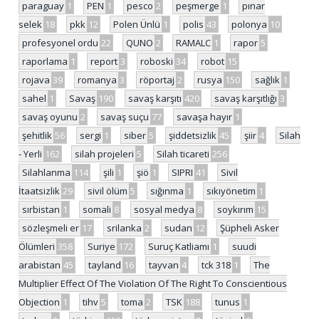
paraguay
1
PEN
1
pesco
2
peşmerge
1
pınar
selek
18
pkk
12
Polen Ünlü
1
polis
43
polonya
10
profesyonel ordu
22
QUNO
2
RAMALC
1
rapor
5
raporlama
1
report
3
roboski
34
robot
15
rojava
39
romanya
3
röportaj
2
rusya
150
sağlık
1
sahel
1
Savaş
190
savaş karşıtı
420
savaş karşıtlığı
3
savaş oyunu
2
savaş suçu
77
savaşa hayır
1
şehitlik
56
sergi
1
siber
5
şiddetsizlik
45
şiir
4
Silah
- Yerli
162
silah projeleri
5
Silah ticareti
256
Silahlanma
114
şili
1
şiö
1
SIPRI
41
Sivil
İtaatsizlik
29
sivil ölüm
5
sığınma
1
sıkıyönetim
1
sırbistan
1
somali
8
sosyal medya
8
soykırım
15
sözleşmeli er
17
srilanka
2
sudan
12
Şüpheli Asker
Ölümleri
358
Suriye
172
Suruç Katliamı
1
suudi
arabistan
45
tayland
16
tayvan
4
tck 318
1
The
Multiplier Effect Of The Violation Of The Right To Conscientious
Objection
1
tihv
5
toma
2
TSK
188
tunus
1