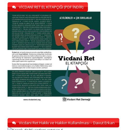
VİCDANİ RET EL KİTAPÇIĞI (PDF İNDİR)
Vicdani Ret Hakkı ve Hakkın Kullanılması – Davut Erkan