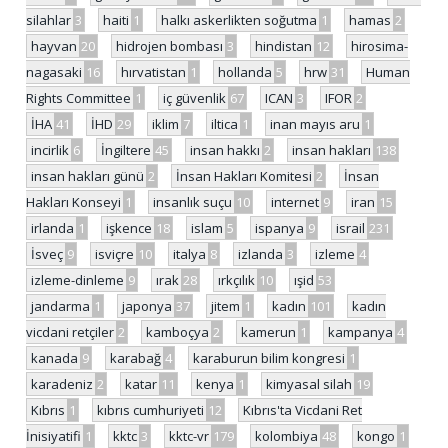
silahlar
3
haiti
1
halkı askerlikten soğutma
1
hamas
2
hayvan
20
hidrojen bombası
3
hindistan
12
hirosima-
nagasaki
16
hırvatistan
1
hollanda
5
hrw
31
Human
Rights Committee
1
iç güvenlik
67
ICAN
3
IFOR
2
İHA
41
İHD
29
iklim
7
iltica
1
inan mayıs aru
1
incirlik
6
İngiltere
45
insan hakkı
2
insan hakları
138
insan hakları günü
2
İnsan Hakları Komitesi
2
İnsan
Hakları Konseyi
1
insanlık suçu
10
internet
9
iran
15
irlanda
1
işkence
18
islam
5
ispanya
9
israil
231
İsveç
9
isviçre
10
italya
8
izlanda
3
izleme
4
izleme-dinleme
9
ırak
28
ırkçılık
10
ışid
53
jandarma
1
japonya
37
jitem
1
kadın
101
kadın
vicdani retçiler
2
kamboçya
2
kamerun
1
kampanya
4
kanada
9
karabağ
4
karaburun bilim kongresi
1
karadeniz
2
katar
11
kenya
1
kimyasal silah
19
Kıbrıs
1
kıbrıs cumhuriyeti
12
Kıbrıs'ta Vicdani Ret
İnisiyatifi
1
kktc
3
kktc-vr
179
kolombiya
48
kongo
1