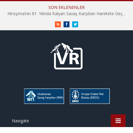
SON EKLENENLER
Hiroşima’nın 81. Yılında İtalyan Savaş Karşıtları Harekete Geçti: “Hatırlamak yeterli değil”
RSS
Facebook
Twitter
Navigate