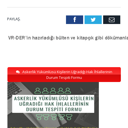
PAYLAŞ.
Facebook
Twitter
Emai
Askerlik Yükümlüsü Kişilerin Uğradığı Hak İhlallerinin
Durum Tespiti Formu