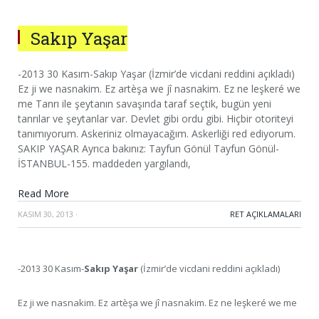
Sakıp Yaşar
-2013 30 Kasım-Sakıp Yaşar (İzmir’de vicdani reddini açıkladı)
Ez ji we nasnakim. Ez artèşa we jî nasnakim. Ez ne leşkeré we
me Tanrı ile şeytanın savaşında taraf seçtik, bugün yeni
tanrılar ve şeytanlar var. Devlet gibi ordu gibi. Hiçbir otoriteyi
tanımıyorum. Askeriniz olmayacağım. Askerliği red ediyorum.
SAKIP YAŞAR Ayrıca bakınız: Tayfun Gönül Tayfun Gönül-
İSTANBUL-155. maddeden yargılandı,
Read More
KASIM 30, 2013
·
RET AÇIKLAMALARI
-2013 30 Kasım-
Sakıp Yaşar
(İzmir’de vicdani reddini açıkladı)
Ez ji we nasnakim. Ez artèşa we jî nasnakim. Ez ne leşkeré we me