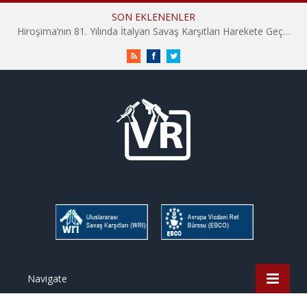
SON EKLENENLER
Hiroşima’nın 81. Yılında İtalyan Savaş Karşıtları Harekete Geçti: “Hatırlamak yeterli değil”
RSS
Facebook
Twitter
Navigate