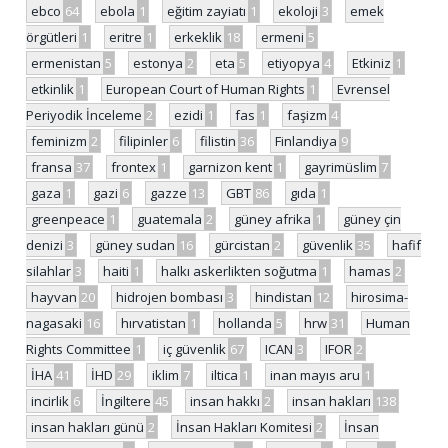
ebco
64
ebola
1
eğitim zayiatı
1
ekoloji
3
emek
örgütleri
1
eritre
1
erkeklik
18
ermeni
5
ermenistan
5
estonya
2
eta
5
etiyopya
4
Etkiniz
1
etkinlik
1
European Court of Human Rights
1
Evrensel
Periyodik İnceleme
2
ezidi
1
fas
1
faşizm
4
feminizm
2
filipinler
6
filistin
36
Finlandiya
9
fransa
37
frontex
1
garnizon kent
1
gayrimüslim
7
gaza
1
gazi
6
gazze
13
GBT
86
gıda
1
greenpeace
1
guatemala
2
güney afrika
1
güney çin
denizi
3
güney sudan
16
gürcistan
2
güvenlik
35
hafif
silahlar
3
haiti
1
halkı askerlikten soğutma
1
hamas
2
hayvan
20
hidrojen bombası
3
hindistan
12
hirosima-
nagasaki
16
hırvatistan
1
hollanda
5
hrw
31
Human
Rights Committee
1
iç güvenlik
67
ICAN
3
IFOR
2
İHA
41
İHD
29
iklim
7
iltica
1
inan mayıs aru
1
incirlik
6
İngiltere
45
insan hakkı
2
insan hakları
138
insan hakları günü
2
İnsan Hakları Komitesi
2
İnsan