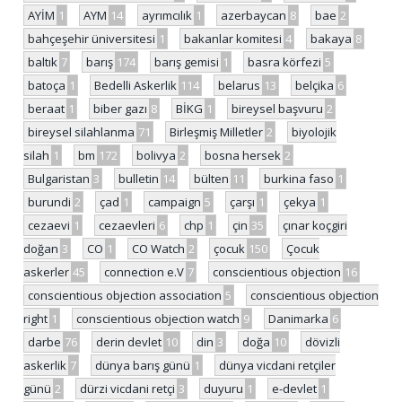
AYİM
1
AYM
14
ayrımcılık
1
azerbaycan
8
bae
2
bahçeşehir üniversitesi
1
bakanlar komitesi
4
bakaya
8
baltık
7
barış
174
barış gemisi
1
basra körfezi
5
batoça
1
Bedelli Askerlik
114
belarus
13
belçika
6
beraat
1
biber gazı
8
BİKG
1
bireysel başvuru
2
bireysel silahlanma
71
Birleşmiş Milletler
2
biyolojik
silah
1
bm
172
bolivya
2
bosna hersek
2
Bulgaristan
3
bulletin
14
bülten
11
burkina faso
1
burundi
2
çad
1
campaign
5
çarşı
1
çekya
1
cezaevi
1
cezaevleri
6
chp
1
çin
35
çınar koçgiri
doğan
3
CO
1
CO Watch
2
çocuk
150
Çocuk
askerler
45
connection e.V
7
conscientious objection
16
conscientious objection association
5
conscientious objection
right
1
conscientious objection watch
9
Danimarka
6
darbe
76
derin devlet
10
din
3
doğa
10
dövizli
askerlik
7
dünya barış günü
1
dünya vicdani retçiler
günü
2
dürzi vicdani retçi
3
duyuru
1
e-devlet
1