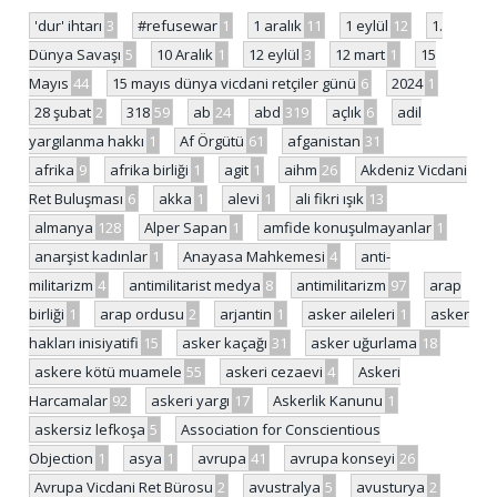
'dur' ihtarı
3
#refusewar
1
1 aralık
11
1 eylül
12
1.
Dünya Savaşı
5
10 Aralık
1
12 eylül
3
12 mart
1
15
Mayıs
44
15 mayıs dünya vicdani retçiler günü
6
2024
1
28 şubat
2
318
59
ab
24
abd
319
açlık
6
adil
yargılanma hakkı
1
Af Örgütü
61
afganistan
31
afrika
9
afrika birliği
1
agit
1
aihm
26
Akdeniz Vicdani
Ret Buluşması
6
akka
1
alevi
1
ali fikri ışık
13
almanya
128
Alper Sapan
1
amfide konuşulmayanlar
1
anarşist kadınlar
1
Anayasa Mahkemesi
4
anti-
militarizm
4
antimilitarist medya
8
antimilitarizm
97
arap
birliği
1
arap ordusu
2
arjantin
1
asker aileleri
1
asker
hakları inisiyatifi
15
asker kaçağı
31
asker uğurlama
18
askere kötü muamele
55
askeri cezaevi
4
Askeri
Harcamalar
92
askeri yargı
17
Askerlik Kanunu
1
askersiz lefkoşa
5
Association for Conscientious
Objection
1
asya
1
avrupa
41
avrupa konseyi
26
Avrupa Vicdani Ret Bürosu
2
avustralya
5
avusturya
2