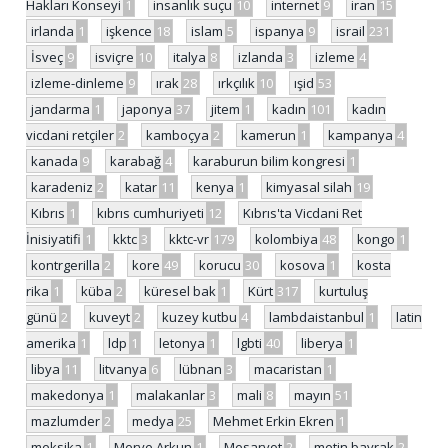
Hakları Konseyi
1
insanlık suçu
10
internet
9
iran
15
irlanda
1
işkence
18
islam
5
ispanya
9
israil
231
İsveç
9
isviçre
10
italya
8
izlanda
3
izleme
4
izleme-dinleme
9
ırak
28
ırkçılık
10
ışid
53
jandarma
1
japonya
37
jitem
1
kadın
101
kadın
vicdani retçiler
2
kamboçya
2
kamerun
1
kampanya
4
kanada
9
karabağ
4
karaburun bilim kongresi
1
karadeniz
2
katar
11
kenya
1
kimyasal silah
19
Kıbrıs
1
kıbrıs cumhuriyeti
12
Kıbrıs'ta Vicdani Ret
İnisiyatifi
1
kktc
3
kktc-vr
179
kolombiya
48
kongo
1
kontrgerilla
2
kore
49
korucu
30
kosova
1
kosta
rika
1
küba
2
küresel bak
1
Kürt
317
kurtuluş
günü
2
kuveyt
2
kuzey kutbu
4
lambdaistanbul
1
latin
amerika
1
ldp
1
letonya
1
lgbti
40
liberya
1
libya
11
litvanya
6
lübnan
3
macaristan
1
makedonya
1
malakanlar
3
mali
8
mayın
51
mazlumder
2
medya
25
Mehmet Erkin Ekren
1
meksika
1
Merve Arkun
1
Mesarvot
2
metin bayrak
2