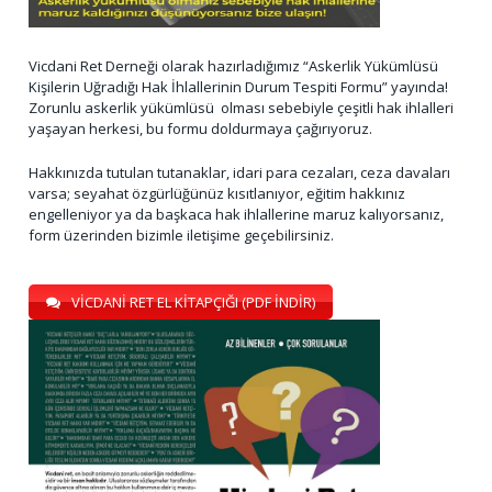
Vicdani Ret Derneği olarak hazırladığımız “Askerlik Yükümlüsü
Kişilerin Uğradığı Hak İhlallerinin Durum Tespiti Formu” yayında!
Zorunlu askerlik yükümlüsü olması sebebiyle çeşitli hak ihlalleri
yaşayan herkesi, bu formu doldurmaya çağırıyoruz.
Hakkınızda tutulan tutanaklar, idari para cezaları, ceza davaları
varsa; seyahat özgürlüğünüz kısıtlanıyor, eğitim hakkınız
engelleniyor ya da başkaca hak ihlallerine maruz kalıyorsanız,
form üzerinden bizimle iletişime geçebilirsiniz.
VİCDANİ RET EL KİTAPÇIĞI (PDF İNDİR)