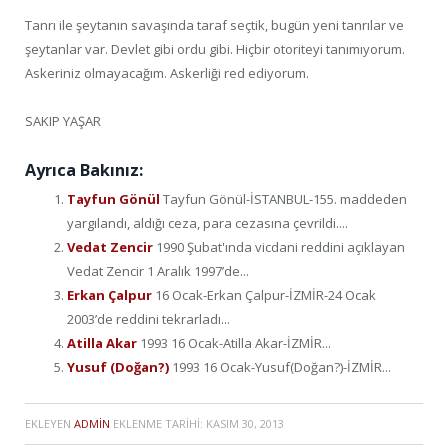
Tanrı ile şeytanın savaşında taraf seçtik, bugün yeni tanrılar ve
şeytanlar var. Devlet gibi ordu gibi. Hiçbir otoriteyi tanımıyorum.
Askeriniz olmayacağım. Askerliği red ediyorum.
SAKIP YAŞAR
Ayrıca Bakınız:
Tayfun Gönül
Tayfun Gönül-İSTANBUL-155. maddeden
yargılandı, aldığı ceza, para cezasına çevrildi....
Vedat Zencir
1990 Şubat'ında vicdani reddini açıklayan
Vedat Zencir 1 Aralık 1997’de...
Erkan Çalpur
16 Ocak-Erkan Çalpur-İZMİR-24 Ocak
2003’de reddini tekrarladı...
Atilla Akar
1993 16 Ocak-Atilla Akar-İZMİR...
Yusuf (Doğan?)
1993 16 Ocak-Yusuf(Doğan?)-İZMİR...
EKLEYEN
ADMIN
EKLENME TARIHI:
KASIM 30, 2013