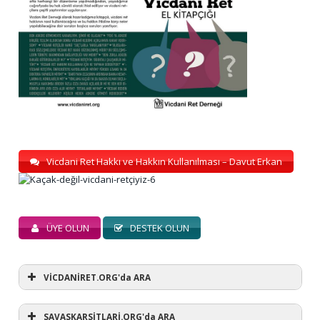
Vicdani Ret Hakkı ve Hakkın Kullanılması – Davut Erkan
ÜYE OLUN
DESTEK OLUN
VİCDANİRET.ORG'da ARA
SAVASKARSİTLARİ.ORG'da ARA