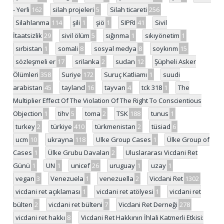
- Yerli
162
silah projeleri
5
Silah ticareti
256
Silahlanma
114
şili
1
şiö
1
SIPRI
41
Sivil
İtaatsizlik
29
sivil ölüm
5
sığınma
1
sıkıyönetim
1
sırbistan
1
somali
8
sosyal medya
8
soykırım
15
sözleşmeli er
17
srilanka
2
sudan
12
Şüpheli Asker
Ölümleri
358
Suriye
172
Suruç Katliamı
1
suudi
arabistan
45
tayland
16
tayvan
4
tck 318
1
The
Multiplier Effect Of The Violation Of The Right To Conscientious
Objection
1
tihv
5
toma
2
TSK
188
tunus
1
turkey
2
türkiye
410
türkmenistan
2
tüsiad
6
ucm
10
ukrayna
118
Ulke Group Cases
1
Ülke Group of
Cases
1
Ülke Grubu Davaları
2
Uluslararası Vicdani Ret
Günü
1
UN
1
unicef
26
uruguay
1
uzay
1
vegan
3
Venezuela
1
venezuella
2
Vicdani Ret
1302
vicdani ret açıklaması
1
vicdani ret atölyesi
1
vicdani ret
bülten
2
vicdani ret bülteni
7
Vicdani Ret Derneği
278
vicdani ret hakkı
8
Vicdani Ret Hakkının İhlali Katmerli Etkisi: