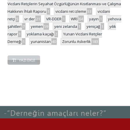
Vicdani Retçilerin Seyahat Özgürlüğünün Kısıtlanması ve Çalışma
Hakkının İhlali Raporu
1
vicdani ret izleme
53
vicdani
retçi
5
vr der
21
VR-DDER
1
WRİ
64
yayın
1
yehova
şahitleri
7
yemen
59
yeni zelanda
1
yeniçağ
1
yılık
rapor
1
yoklama kaçağı
2
Yunan Vicdani Retçiler
Derneği
1
yunanistan
40
Zorunlu Askerlik
183
YAZI EKLE