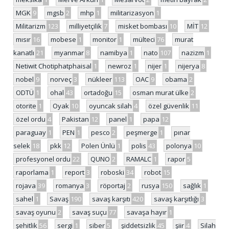
MGK
9
mgsb
2
mhp
1
militarizasyon
1
Militarizm
123
milliyetçilik
7
misket bombası
10
MİT
12
mısır
16
mobese
1
monitor
1
mülteci
76
murat
kanatlı
21
myanmar
8
namibya
1
nato
107
nazizm
1
Netiwit Chotiphatphaisal
1
newroz
1
nijer
1
nijerya
8
nobel
9
norveç
3
nükleer
113
OAC
9
obama
2
ODTÜ
1
ohal
43
ortadoğu
15
osman murat ülke
2
otorite
1
Oyak
10
oyuncak silah
4
özel güvenlik
11
özel ordu
4
Pakistan
12
panel
1
papa
12
paraguay
1
PEN
1
pesco
2
peşmerge
1
pınar
selek
18
pkk
12
Polen Ünlü
1
polis
43
polonya
10
profesyonel ordu
22
QUNO
2
RAMALC
1
rapor
5
raporlama
1
report
3
roboski
34
robot
15
rojava
39
romanya
3
röportaj
2
rusya
150
sağlık
1
sahel
1
Savaş
190
savaş karşıtı
420
savaş karşıtlığı
3
savaş oyunu
2
savaş suçu
77
savaşa hayır
1
şehitlik
56
sergi
1
siber
5
şiddetsizlik
45
şiir
4
Silah