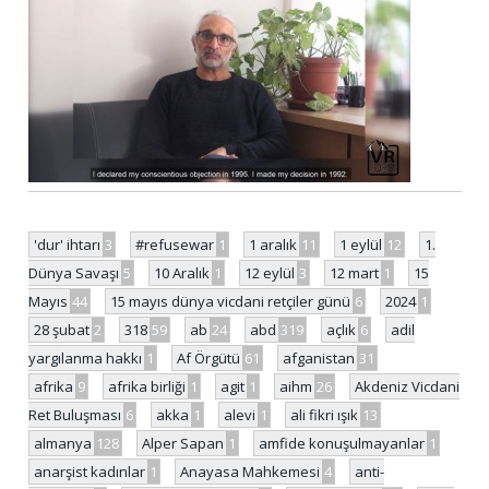
'dur' ihtarı
3
#refusewar
1
1 aralık
11
1 eylül
12
1.
Dünya Savaşı
5
10 Aralık
1
12 eylül
3
12 mart
1
15
Mayıs
44
15 mayıs dünya vicdani retçiler günü
6
2024
1
28 şubat
2
318
59
ab
24
abd
319
açlık
6
adil
yargılanma hakkı
1
Af Örgütü
61
afganistan
31
afrika
9
afrika birliği
1
agit
1
aihm
26
Akdeniz Vicdani
Ret Buluşması
6
akka
1
alevi
1
ali fikri ışık
13
almanya
128
Alper Sapan
1
amfide konuşulmayanlar
1
anarşist kadınlar
1
Anayasa Mahkemesi
4
anti-