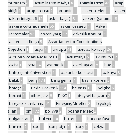
militarizm
4
antimilitarist medya
8
antimilitarizm
97
arap
birliği
1
arap ordusu
2
arjantin
1
asker aileleri
1
asker
hakları inisiyatifi
15
asker kaçağı
31
asker uğurlama
18
askere kötü muamele
55
askeri cezaevi
4
Askeri
Harcamalar
92
askeri yargı
17
Askerlik Kanunu
1
askersiz lefkoşa
5
Association for Conscientious
Objection
1
asya
1
avrupa
41
avrupa konseyi
26
Avrupa Vicdani Ret Bürosu
2
avustralya
5
avusturya
2
AYİM
1
AYM
14
ayrımcılık
1
azerbaycan
8
bae
2
bahçeşehir üniversitesi
1
bakanlar komitesi
4
bakaya
8
baltık
7
barış
174
barış gemisi
1
basra körfezi
5
batoça
1
Bedelli Askerlik
114
belarus
13
belçika
6
beraat
1
biber gazı
8
BİKG
1
bireysel başvuru
2
bireysel silahlanma
71
Birleşmiş Milletler
2
biyolojik
silah
1
bm
172
bolivya
2
bosna hersek
2
Bulgaristan
3
bulletin
14
bülten
11
burkina faso
1
burundi
2
çad
1
campaign
5
çarşı
1
çekya
1