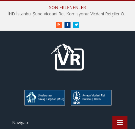
SON EKLENENLER
İHD İstanbul Şube Vicdani Ret Komisyonu: Vicdani Retçiler Olarak Destek İçin Buradayız!
RSS
Facebook
Twitter
Navigate