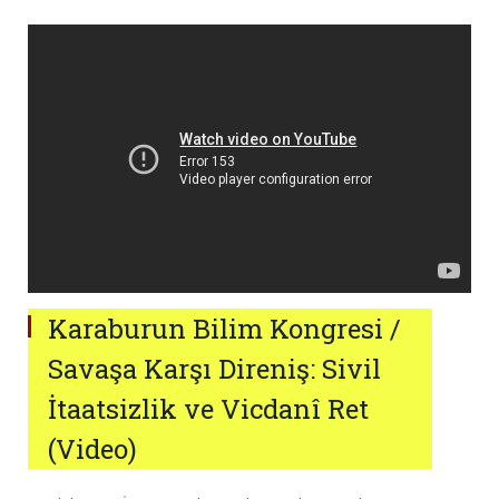
Karaburun Bilim Kongresi /
Savaşa Karşı Direniş: Sivil
İtaatsizlik ve Vicdanî Ret
(Video)