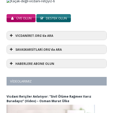
ÜYE OLUN
DESTEK OLUN
VİCDANİRET.ORG'da ARA
SAVASKARSİTLARİ.ORG'da ARA
HABERLERE ABONE OLUN
VIDEOLARIMIZ
Vicdani Retçiler Anlatıyor: “Sivil Ölüme Rağmen Varız
Buradayız” (Video) – Osman Murat Ülke