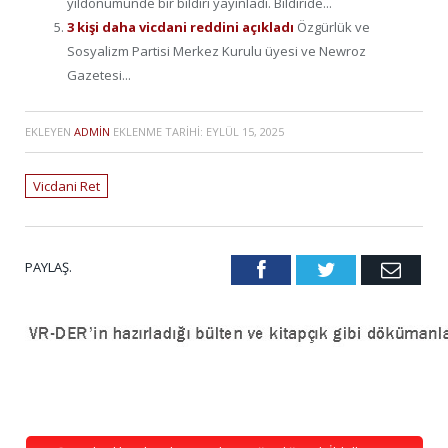
yıldönümünde bir bildiri yayınladı. Bildiride...
3 kişi daha vicdani reddini açıkladı
Özgürlük ve
Sosyalizm Partisi Merkez Kurulu üyesi ve Newroz
Gazetesi...
EKLEYEN
ADMIN
EKLENME TARIHI:
EYLÜL 15, 2025
Vicdani Ret
PAYLAŞ.
Facebook
Twitter
Emai