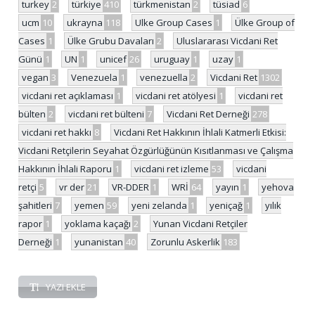
turkey
2
türkiye
410
türkmenistan
2
tüsiad
6
ucm
10
ukrayna
118
Ulke Group Cases
1
Ülke Group of
Cases
1
Ülke Grubu Davaları
2
Uluslararası Vicdani Ret
Günü
1
UN
1
unicef
26
uruguay
1
uzay
1
vegan
3
Venezuela
1
venezuella
2
Vicdani Ret
1302
vicdani ret açıklaması
1
vicdani ret atölyesi
1
vicdani ret
bülten
2
vicdani ret bülteni
7
Vicdani Ret Derneği
278
vicdani ret hakkı
8
Vicdani Ret Hakkının İhlali Katmerli Etkisi:
Vicdani Retçilerin Seyahat Özgürlüğünün Kısıtlanması ve Çalışma
Hakkının İhlali Raporu
1
vicdani ret izleme
53
vicdani
retçi
5
vr der
21
VR-DDER
1
WRİ
64
yayın
1
yehova
şahitleri
7
yemen
59
yeni zelanda
1
yeniçağ
1
yılık
rapor
1
yoklama kaçağı
2
Yunan Vicdani Retçiler
Derneği
1
yunanistan
40
Zorunlu Askerlik
183
YAZI EKLE