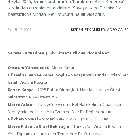
4 Eylül 2025, İzmir-Karaburun’da ‘Karaburun Bilim Kongresi’
tarafından düzenlenen etkinlikte “Savaşa Karşı Direniş: Sivil
İtaatsizlik ve Vicdanî Ret” oturumuna ait videodur.
EYLÜL 15, 2025
·
BIZDEN
,
ETKINLIKLER
,
VIDEO GALERI
Savaşa Karşı Direniş: Sivil İtaatsizlik ve Vicdanî Ret
Oturum Yürütücüsü:
Merve Arkun
Hüseyin Civan ve Kemal Soylu
– Savaş Koşullarında Vicdanî Ret:
İsrailli Vicdanî Retçiler
Kenan Kahya
– 2025 Bahar Direnişleri–Hatırlattıkları ve Ötesi:
Militarizm ve Sivil İtaatsizlik
Merve Arkun
– Türkiye’de Vicdanî Ret Hareketinin Dinamikleri,
Deneyimler ve Hareketin Evrimine Dair Bir Değerlendirme
Gökhan Sosyal
– Vicdanî Ret–Hukuk İlişkisi: Sivil Ölüm
Merve Fidan ve Sibel Bekiroğlu
– Türkiye’de Vicdanî Reddin
Yeni Toplumsal Hareketler Temelinde Bir Okuması