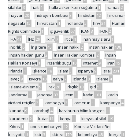
silahlar
3
haiti
1
halkı askerlikten soğutma
1
hamas
2
hayvan
20
hidrojen bombası
3
hindistan
12
hirosima-
nagasaki
15
hırvatistan
1
hollanda
5
hrw
31
Human
Rights Committee
1
iç güvenlik
67
ICAN
3
IFOR
2
İHA
41
İHD
29
iklim
7
iltica
1
inan mayıs aru
1
incirlik
6
İngiltere
45
insan hakkı
2
insan hakları
138
insan hakları günü
2
İnsan Hakları Komitesi
2
İnsan
Hakları Konseyi
1
insanlık suçu
10
internet
9
iran
15
irlanda
1
işkence
18
islam
5
ispanya
9
israil
231
İsveç
9
isviçre
10
italya
7
izlanda
3
izleme
4
izleme-dinleme
9
ırak
28
ırkçılık
10
ışid
53
jandarma
1
japonya
37
jitem
1
kadın
101
kadın
vicdani retçiler
2
kamboçya
2
kamerun
1
kampanya
4
kanada
9
karabağ
4
karaburun bilim kongresi
1
karadeniz
2
katar
11
kenya
1
kimyasal silah
19
Kıbrıs
1
kıbrıs cumhuriyeti
12
Kıbrıs'ta Vicdani Ret
İnisiyatifi
1
kktc
3
kktc-vr
179
kolombiya
48
kongo
1