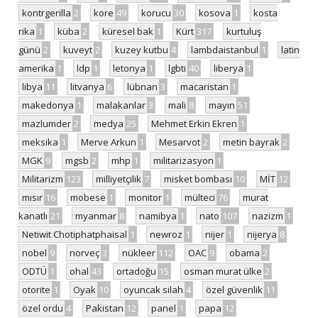
kontrgerilla
2
kore
49
korucu
30
kosova
1
kosta
rika
1
küba
2
küresel bak
1
Kürt
317
kurtuluş
günü
2
kuveyt
2
kuzey kutbu
4
lambdaistanbul
1
latin
amerika
1
ldp
1
letonya
1
lgbti
40
liberya
1
libya
11
litvanya
6
lübnan
3
macaristan
1
makedonya
1
malakanlar
3
mali
8
mayın
51
mazlumder
2
medya
25
Mehmet Erkin Ekren
1
meksika
1
Merve Arkun
1
Mesarvot
2
metin bayrak
2
MGK
9
mgsb
2
mhp
1
militarizasyon
1
Militarizm
123
milliyetçilik
7
misket bombası
10
MİT
12
mısır
16
mobese
1
monitor
1
mülteci
76
murat
kanatlı
21
myanmar
8
namibya
1
nato
107
nazizm
1
Netiwit Chotiphatphaisal
1
newroz
1
nijer
1
nijerya
8
nobel
9
norveç
3
nükleer
112
OAC
9
obama
2
ODTÜ
1
ohal
43
ortadoğu
15
osman murat ülke
2
otorite
1
Oyak
10
oyuncak silah
4
özel güvenlik
11
özel ordu
4
Pakistan
12
panel
1
papa
12