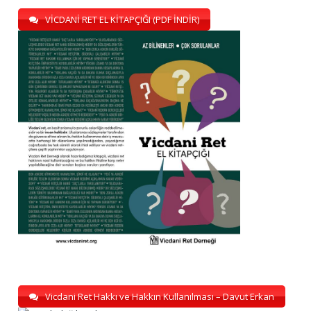
VİCDANİ RET EL KİTAPÇIĞI (PDF İNDİR)
Vicdani Ret Hakkı ve Hakkın Kullanılması – Davut Erkan