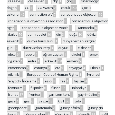
cezaevi
1
cezaevleri
6
chp
1
çin
35
çınar koçgiri
doğan
3
CO
1
CO Watch
2
çocuk
150
Çocuk
askerler
45
connection e.V
7
conscientious objection
16
conscientious objection association
5
conscientious objection
right
1
conscientious objection watch
9
Danimarka
6
darbe
76
derin devlet
10
din
3
doğa
10
dövizli
askerlik
7
dünya barış günü
1
dünya vicdani retçiler
günü
2
dürzi vicdani retçi
3
duyuru
1
e-devlet
1
ebco
64
ebola
1
eğitim zayiatı
1
ekoloji
3
emek
örgütleri
1
eritre
1
erkeklik
18
ermeni
5
ermenistan
5
estonya
2
eta
5
etiyopya
4
Etkiniz
1
etkinlik
1
European Court of Human Rights
1
Evrensel
Periyodik İnceleme
2
ezidi
1
fas
1
faşizm
4
feminizm
2
filipinler
6
filistin
36
Finlandiya
9
fransa
37
frontex
1
garnizon kent
1
gayrimüslim
7
gaza
1
gazi
6
gazze
13
GBT
86
gıda
1
greenpeace
1
guatemala
2
güney afrika
1
güney çin
denizi
3
güney sudan
16
gürcistan
2
güvenlik
35
hafif