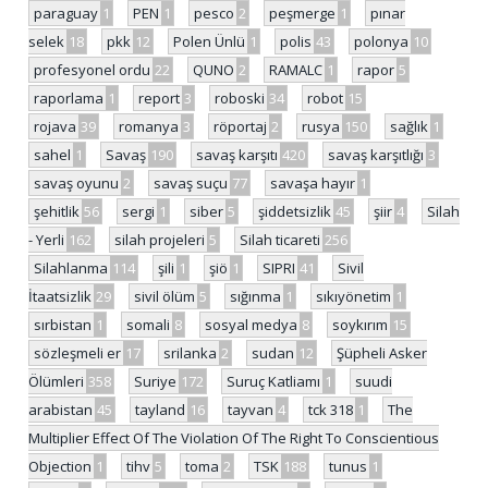
paraguay
1
PEN
1
pesco
2
peşmerge
1
pınar
selek
18
pkk
12
Polen Ünlü
1
polis
43
polonya
10
profesyonel ordu
22
QUNO
2
RAMALC
1
rapor
5
raporlama
1
report
3
roboski
34
robot
15
rojava
39
romanya
3
röportaj
2
rusya
150
sağlık
1
sahel
1
Savaş
190
savaş karşıtı
420
savaş karşıtlığı
3
savaş oyunu
2
savaş suçu
77
savaşa hayır
1
şehitlik
56
sergi
1
siber
5
şiddetsizlik
45
şiir
4
Silah
- Yerli
162
silah projeleri
5
Silah ticareti
256
Silahlanma
114
şili
1
şiö
1
SIPRI
41
Sivil
İtaatsizlik
29
sivil ölüm
5
sığınma
1
sıkıyönetim
1
sırbistan
1
somali
8
sosyal medya
8
soykırım
15
sözleşmeli er
17
srilanka
2
sudan
12
Şüpheli Asker
Ölümleri
358
Suriye
172
Suruç Katliamı
1
suudi
arabistan
45
tayland
16
tayvan
4
tck 318
1
The
Multiplier Effect Of The Violation Of The Right To Conscientious
Objection
1
tihv
5
toma
2
TSK
188
tunus
1