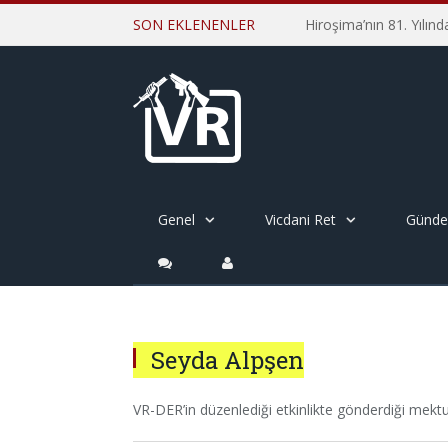
SON EKLENENLER
Genel
Vicdani Ret
Günd
Seyda Alpşen
VR-DER’in düzenlediği etkinlikte gönderdiği mek