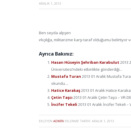
ARALIK 1, 2013
·
Ben seyda alpşen
ırkçılığa, militarizme karşı taraf olduğumu belirtiyor
Ayrıca Bakınız:
Hasan Hüseyin Şehriban Karabulut
2013 
Üniversitesi’ndeki etkinlikte gönderdiği...
Mustafa Turan
2013 01 Aralık Mustafa Tura
okundu....
Hatice Karakaş
2013 01 Aralık Hatice Karaka
Çetin Taşcı
2013 01 Aralık Çetin Taşcı – VR-D
İncifer Tekeli
2013 01 Aralık İncifer Tekeli 
EKLEYEN
ADMIN
EKLENME TARIHI:
ARALIK 1, 2013