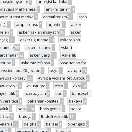
onuşulmayanlar
1
anarşist kadınlar
1
Anayasa Mahkemesi
4
anti-militarizm
4
antimilitarist medya
8
antimilitarizm
97
arap
rliği
1
arap ordusu
2
arjantin
1
asker
ileleri
1
asker hakları inisiyatifi
15
asker
açağı
31
asker uğurlama
18
askere kötü
uamele
55
askeri cezaevi
4
Askeri
arcamalar
92
askeri yargı
17
Askerlik
anunu
1
askersiz lefkoşa
5
Association for
onscientious Objection
1
asya
1
avrupa
41
avrupa konseyi
26
Avrupa Vicdani Ret Bürosu
2
avustralya
5
avusturya
2
AYİM
1
AYM
14
ayrımcılık
1
azerbaycan
8
bae
2
bahçeşehir
niversitesi
1
bakanlar komitesi
4
bakaya
8
baltık
7
barış
174
barış gemisi
1
basra
örfezi
5
batoça
1
Bedelli Askerlik
114
belarus
13
belçika
6
beraat
1
biber gazı
8
BİKG
1
bireysel başvuru
2
bireysel