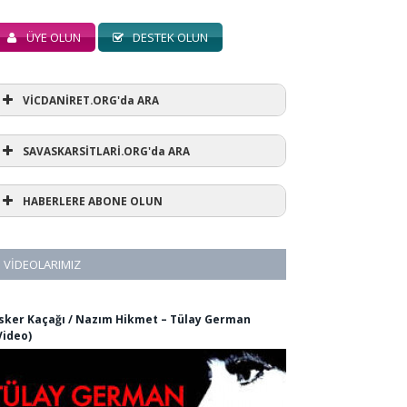
ÜYE OLUN
DESTEK OLUN
VİCDANİRET.ORG'da ARA
SAVASKARSİTLARİ.ORG'da ARA
HABERLERE ABONE OLUN
VIDEOLARIMIZ
sker Kaçağı / Nazım Hikmet – Tülay German
Video)