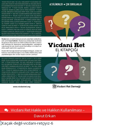
Vicdani Ret Hakkı ve Hakkın Kullanılması –
Davut Erkan