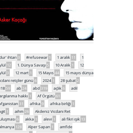
'dur' ihtarı
3
#refusewar
1
1 aralık
11
1
ylül
12
1. Dünya Savaşı
5
10 Aralık
1
12
ylül
3
12 mart
1
15 Mayıs
44
15 mayıs dünya
icdani retçiler günü
6
2024
1
28 şubat
2
318
59
ab
24
abd
319
açlık
6
adil
argılanma hakkı
1
Af Örgütü
61
afganistan
31
afrika
9
afrika birliği
1
agit
1
aihm
26
Akdeniz Vicdani Ret
uluşması
6
akka
1
alevi
1
ali fikri ışık
13
almanya
128
Alper Sapan
1
amfide