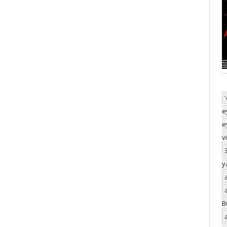
e
e
v
y
B