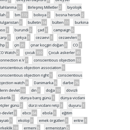
ilahlanma
71
Birleşmiş Milletler
2
biyolojik
ilah
1
bm
172
bolivya
2
bosna hersek
2
Bulgaristan
3
bulletin
14
bülten
11
burkina
aso
1
burundi
2
çad
1
campaign
5
çarşı
1
çekya
1
cezaevi
1
cezaevleri
6
chp
1
çin
35
çınar koçgiri doğan
3
CO
1
CO Watch
2
çocuk
150
Çocuk askerler
45
connection e.V
7
conscientious objection
16
conscientious objection association
5
conscientious objection right
1
conscientious
bjection watch
9
Danimarka
6
darbe
76
derin devlet
10
din
3
doğa
10
dövizli
skerlik
7
dünya barış günü
1
dünya vicdani
etçiler günü
2
dürzi vicdani retçi
3
duyuru
1
e-devlet
1
ebco
64
ebola
1
eğitim
ayiatı
1
ekoloji
3
emek örgütleri
1
eritre
1
erkeklik
18
ermeni
5
ermenistan
5