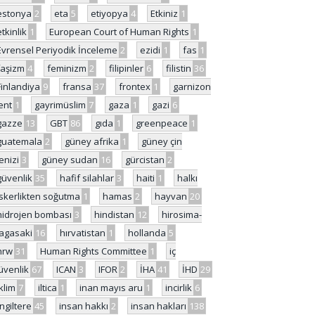
estonya
2
eta
5
etiyopya
4
Etkiniz
1
etkinlik
1
European Court of Human Rights
1
Evrensel Periyodik İnceleme
2
ezidi
1
fas
1
faşizm
4
feminizm
2
filipinler
6
filistin
36
Finlandiya
9
fransa
37
frontex
1
garnizon
ent
1
gayrimüslim
7
gaza
1
gazi
6
gazze
13
GBT
86
gıda
1
greenpeace
1
guatemala
2
güney afrika
1
güney çin
enizi
3
güney sudan
16
gürcistan
2
güvenlik
35
hafif silahlar
3
haiti
1
halkı
skerlikten soğutma
1
hamas
2
hayvan
20
hidrojen bombası
3
hindistan
12
hirosima-
agasaki
16
hırvatistan
1
hollanda
5
hrw
31
Human Rights Committee
1
iç
üvenlik
67
ICAN
3
IFOR
2
İHA
41
İHD
29
iklim
7
iltica
1
inan mayıs aru
1
incirlik
6
İngiltere
45
insan hakkı
2
insan hakları
138