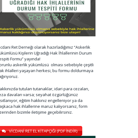
icdani Ret Derneği olarak hazırladığımız “Askerlik
ükümlüsü Kişilerin Uğradığı Hak İhlallerinin Durum
espiti Formu” yayında!
orunlu askerlik yükümlüsü olması sebebiyle çeşitli
ak ihlalleri yaşayan herkesi, bu formu doldurmaya
ağırıyoruz.
akkınızda tutulan tutanaklar, idari para cezaları,
eza davaları varsa; seyahat özgürlüğünüz
ısıtlanıyor, eğitim hakkınız engelleniyor ya da
aşkaca hak ihlallerine maruz kalıyorsanız, form
zerinden bizimle iletişime geçebilirsiniz.
VİCDANİ RET EL KİTAPÇIĞI (PDF İNDİR)