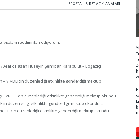
EPOSTA ILE
,
RET AÇIKLAMALARI
 ve vicdani reddimi ilan ediyorum.
V
Y
T
Z
27 Aralık Hasan Hüseyin Şehriban Karabulut – Boğaziçi
h
ç
n – VR-DER’in düzenlediği etkinlikte gönderdiği mektup
H
c
ş – VR-DER’in düzenlediği etkinlikte gönderdiği mektup okundu....
k
ER’in düzenlediği etkinlikte gönderdiği mektup okundu....
b
– VR-DER’in düzenlediği etkinlikte gönderdiği mektup okundu....
ü