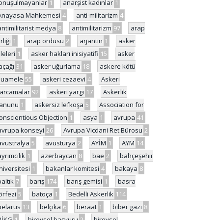
onuşulmayanlar
1
anarşist kadınlar
1
Anayasa Mahkemesi
4
anti-militarizm
4
antimilitarist medya
8
antimilitarizm
97
arap
rliği
1
arap ordusu
2
arjantin
1
asker
ileleri
1
asker hakları inisiyatifi
15
asker
açağı
31
asker uğurlama
18
askere kötü
uamele
55
askeri cezaevi
4
Askeri
arcamalar
92
askeri yargı
17
Askerlik
anunu
1
askersiz lefkoşa
5
Association for
onscientious Objection
1
asya
1
avrupa
41
avrupa konseyi
26
Avrupa Vicdani Ret Bürosu
2
avustralya
5
avusturya
2
AYİM
1
AYM
14
ayrımcılık
1
azerbaycan
8
bae
2
bahçeşehir
niversitesi
1
bakanlar komitesi
4
bakaya
8
baltık
7
barış
174
barış gemisi
1
basra
örfezi
5
batoça
1
Bedelli Askerlik
114
belarus
13
belçika
6
beraat
1
biber gazı
8
BİKG
1
bireysel başvuru
2
bireysel