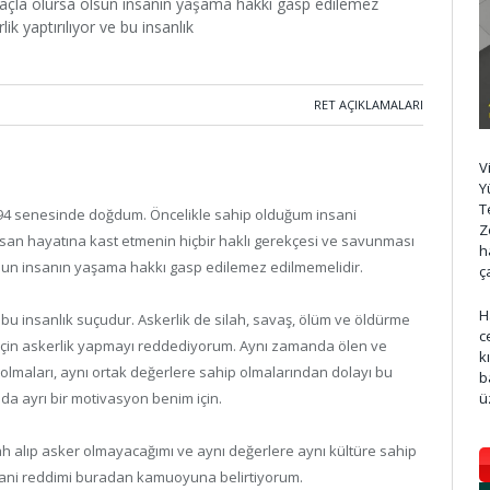
çla olursa olsun insanın yaşama hakkı gasp edilemez
ik yaptırılıyor ve bu insanlık
RET AÇIKLAMALARI
V
Y
T
1994 senesinde doğdum. Öncelikle sahip olduğum insani
Z
san hayatına kast etmenin hiçbir haklı gerekçesi ve savunması
h
sun insanın yaşama hakkı gasp edilemez edilmemelidir.
ç
H
ve bu insanlık suçudur. Askerlik de silah, savaş, ölüm ve öldürme
c
u için askerlik yapmayı reddediyorum. Aynı zamanda ölen ve
k
 olmaları, aynı ortak değerlere sahip olmalarından dolayı bu
b
ü
a ayrı bir motivasyon benim için.
h alıp asker olmayacağımı ve aynı değerlere aynı kültüre sahip
ani reddimi buradan kamuoyuna belirtiyorum.