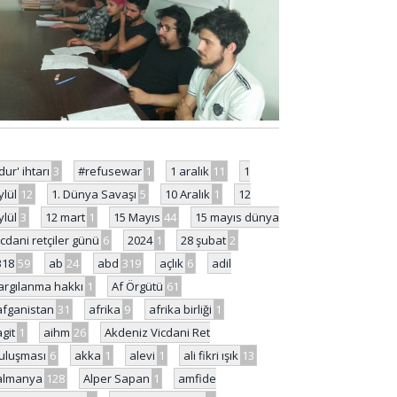
'dur' ihtarı
3
#refusewar
1
1 aralık
11
1
ylül
12
1. Dünya Savaşı
5
10 Aralık
1
12
ylül
3
12 mart
1
15 Mayıs
44
15 mayıs dünya
icdani retçiler günü
6
2024
1
28 şubat
2
318
59
ab
24
abd
319
açlık
6
adil
argılanma hakkı
1
Af Örgütü
61
afganistan
31
afrika
9
afrika birliği
1
agit
1
aihm
26
Akdeniz Vicdani Ret
uluşması
6
akka
1
alevi
1
ali fikri ışık
13
almanya
128
Alper Sapan
1
amfide