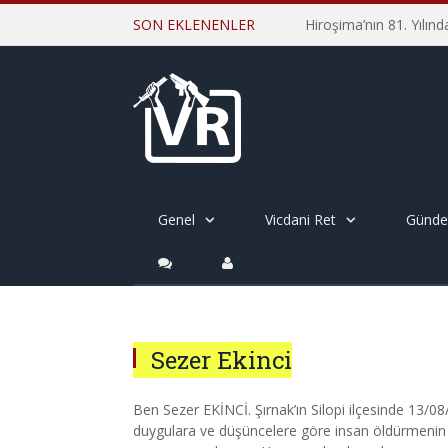
SON EKLENENLER
Genel
Vicdani Ret
Günd
Sezer Ekinci
Ben Sezer EKİNCİ. Şırnak’ın Silopi ilçesinde 13/
duygulara ve düşüncelere göre insan öldürmenin i