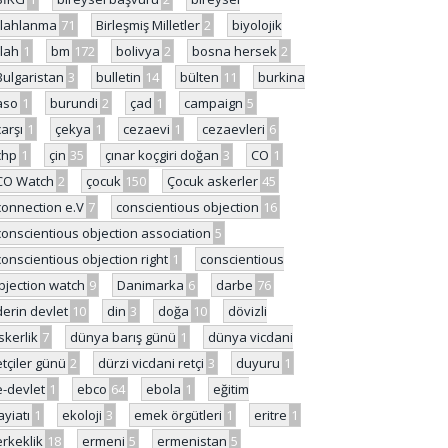
ilahlanma
71
Birleşmiş Milletler
2
biyolojik
ilah
1
bm
172
bolivya
2
bosna hersek
2
Bulgaristan
3
bulletin
14
bülten
11
burkina
aso
1
burundi
2
çad
1
campaign
5
çarşı
1
çekya
1
cezaevi
1
cezaevleri
6
chp
1
çin
35
çınar koçgiri doğan
3
CO
1
CO Watch
2
çocuk
150
Çocuk askerler
45
connection e.V
7
conscientious objection
16
conscientious objection association
5
conscientious objection right
1
conscientious
bjection watch
9
Danimarka
6
darbe
76
derin devlet
10
din
3
doğa
10
dövizli
skerlik
7
dünya barış günü
1
dünya vicdani
etçiler günü
2
dürzi vicdani retçi
3
duyuru
1
e-devlet
1
ebco
64
ebola
1
eğitim
ayiatı
1
ekoloji
3
emek örgütleri
1
eritre
1
erkeklik
18
ermeni
5
ermenistan
5