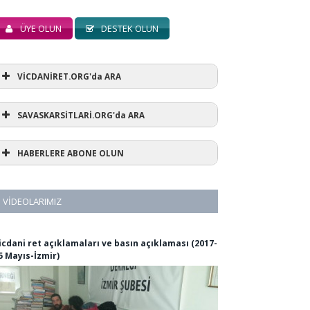
ÜYE OLUN
DESTEK OLUN
VİCDANİRET.ORG'da ARA
SAVASKARSİTLARİ.ORG'da ARA
HABERLERE ABONE OLUN
VIDEOLARIMIZ
icdani ret açıklamaları ve basın açıklaması (2017-
5 Mayıs-İzmir)