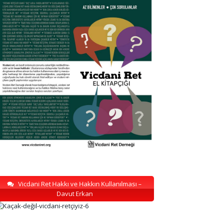
Vicdani Ret Hakkı ve Hakkın Kullanılması –
Davut Erkan