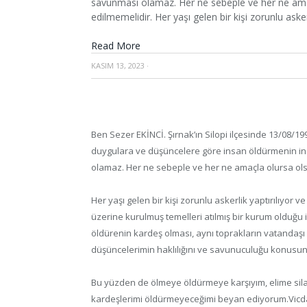
savunması olamaz. Her ne sebeple ve her ne ama
edilmemelidir. Her yaşı gelen bir kişi zorunlu askerl
Read More
KASIM 13, 2023
·
Ben Sezer EKİNCİ. Şırnak’ın Silopi ilçesinde 13/08/
duygulara ve düşüncelere göre insan öldürmenin in
olamaz. Her ne sebeple ve her ne amaçla olursa ol
Her yaşı gelen bir kişi zorunlu askerlik yaptırılıyor 
üzerine kurulmuş temelleri atılmış bir kurum olduğ
öldürenin kardeş olması, aynı toprakların vatandaşı
düşüncelerimin haklılığını ve savunuculuğu konusund
Bu yüzden de ölmeye öldürmeye karşıyım, elime sila
kardeşlerimi öldürmeyeceğimi beyan ediyorum.Vicd