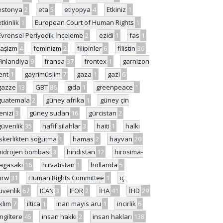
estonya
2
eta
5
etiyopya
4
Etkiniz
1
etkinlik
1
European Court of Human Rights
1
Evrensel Periyodik İnceleme
2
ezidi
1
fas
1
faşizm
4
feminizm
2
filipinler
6
filistin
36
Finlandiya
9
fransa
37
frontex
1
garnizon
ent
1
gayrimüslim
7
gaza
1
gazi
6
gazze
13
GBT
86
gıda
1
greenpeace
1
guatemala
2
güney afrika
1
güney çin
enizi
3
güney sudan
16
gürcistan
2
güvenlik
35
hafif silahlar
3
haiti
1
halkı
skerlikten soğutma
1
hamas
2
hayvan
20
hidrojen bombası
3
hindistan
12
hirosima-
agasaki
16
hırvatistan
1
hollanda
5
hrw
31
Human Rights Committee
1
iç
üvenlik
67
ICAN
3
IFOR
2
İHA
41
İHD
29
iklim
7
iltica
1
inan mayıs aru
1
incirlik
6
İngiltere
45
insan hakkı
2
insan hakları
138