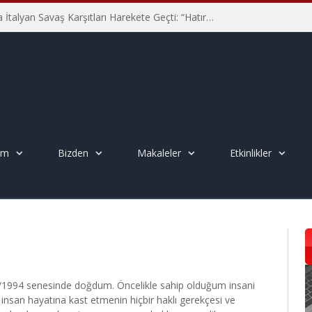
Hiroşima’nın 81. Yılında İtalyan Savaş Karşıtları Harekete Geçti: “Hatırlamak yeterli değil”
em
Bizden
Makaleler
Etkinlikler
08/1994 senesinde doğdum. Öncelikle sahip olduğum insani
nsan hayatına kast etmenin hiçbir haklı gerekçesi ve