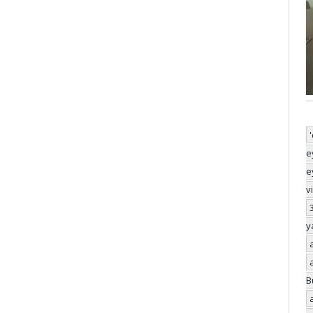
e
e
v
y
B