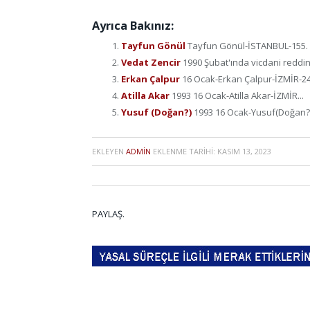
Ayrıca Bakınız:
Tayfun Gönül
Tayfun Gönül-İSTANBUL-155. ma
Vedat Zencir
1990 Şubat'ında vicdani reddini
Erkan Çalpur
16 Ocak-Erkan Çalpur-İZMİR-24 
Atilla Akar
1993 16 Ocak-Atilla Akar-İZMİR...
Yusuf (Doğan?)
1993 16 Ocak-Yusuf(Doğan?)
EKLEYEN
ADMIN
EKLENME TARIHI:
KASIM 13, 2023
PAYLAŞ.