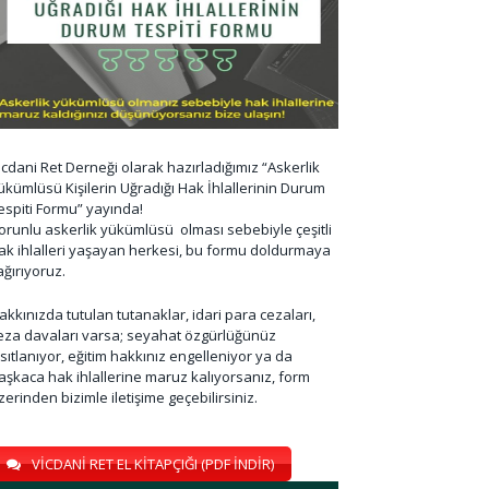
icdani Ret Derneği olarak hazırladığımız “Askerlik
ükümlüsü Kişilerin Uğradığı Hak İhlallerinin Durum
espiti Formu” yayında!
orunlu askerlik yükümlüsü olması sebebiyle çeşitli
ak ihlalleri yaşayan herkesi, bu formu doldurmaya
ağırıyoruz.
akkınızda tutulan tutanaklar, idari para cezaları,
eza davaları varsa; seyahat özgürlüğünüz
ısıtlanıyor, eğitim hakkınız engelleniyor ya da
aşkaca hak ihlallerine maruz kalıyorsanız, form
zerinden bizimle iletişime geçebilirsiniz.
VİCDANİ RET EL KİTAPÇIĞI (PDF İNDİR)