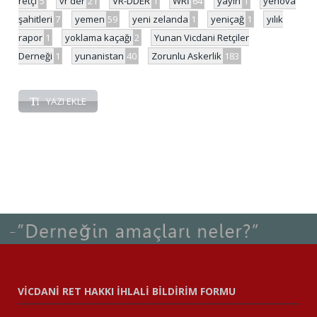
retçi
5
vr der
21
VR-DDER
1
WRİ
64
yayın
1
yehova
şahitleri
7
yemen
59
yeni zelanda
1
yeniçağ
1
yılık
rapor
1
yoklama kaçağı
2
Yunan Vicdani Retçiler
Derneği
1
yunanistan
40
Zorunlu Askerlik
183
YAZI EKLE
VİCDANİ RET HAKKI İHLALİ BİLDİRİM FORMU