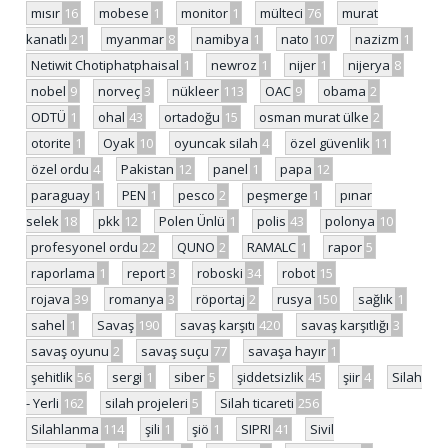
mısır
16
mobese
1
monitor
1
mülteci
76
murat
kanatlı
21
myanmar
8
namibya
1
nato
107
nazizm
1
Netiwit Chotiphatphaisal
1
newroz
1
nijer
1
nijerya
8
nobel
9
norveç
3
nükleer
113
OAC
9
obama
2
ODTÜ
1
ohal
43
ortadoğu
15
osman murat ülke
2
otorite
1
Oyak
10
oyuncak silah
4
özel güvenlik
11
özel ordu
4
Pakistan
12
panel
1
papa
12
paraguay
1
PEN
1
pesco
2
peşmerge
1
pınar
selek
18
pkk
12
Polen Ünlü
1
polis
43
polonya
10
profesyonel ordu
22
QUNO
2
RAMALC
1
rapor
5
raporlama
1
report
3
roboski
34
robot
15
rojava
39
romanya
3
röportaj
2
rusya
150
sağlık
1
sahel
1
Savaş
190
savaş karşıtı
420
savaş karşıtlığı
3
savaş oyunu
2
savaş suçu
77
savaşa hayır
1
şehitlik
56
sergi
1
siber
5
şiddetsizlik
45
şiir
4
Silah
- Yerli
162
silah projeleri
5
Silah ticareti
256
Silahlanma
114
şili
1
şiö
1
SIPRI
41
Sivil