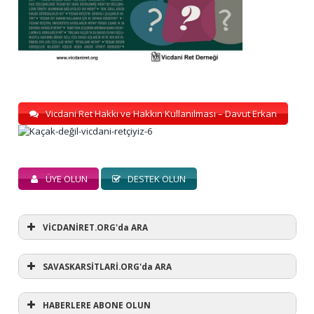
Vicdani Ret Hakkı ve Hakkın Kullanılması – Davut Erkan
ÜYE OLUN
DESTEK OLUN
VİCDANİRET.ORG'da ARA
SAVASKARSİTLARİ.ORG'da ARA
HABERLERE ABONE OLUN