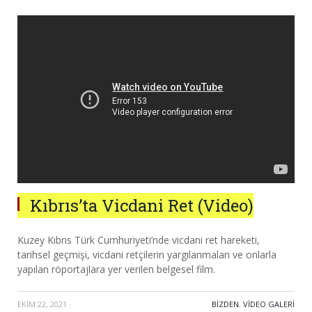
Kıbrıs’ta Vicdani Ret (Video)
Kuzey Kıbrıs Türk Cumhuriyeti’nde vicdani ret hareketi,
tarihsel geçmişi, vicdani retçilerin yargılanmaları ve onlarla
yapılan röportajlara yer verilen belgesel film.
EKIM 22, 2021
·
BIZDEN
,
VIDEO GALERI