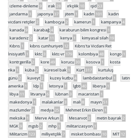
izleme-dinleme
9
ırak
28
ırkçılık
10
ışid
53
jandarma
1
japonya
37
jitem
1
kadın
101
kadın
vicdani retçiler
2
kamboçya
2
kamerun
1
kampanya
4
kanada
9
karabağ
4
karaburun bilim kongresi
1
karadeniz
2
katar
11
kenya
1
kimyasal silah
19
Kıbrıs
1
kıbrıs cumhuriyeti
12
Kıbrıs'ta Vicdani Ret
İnisiyatifi
1
kktc
3
kktc-vr
179
kolombiya
48
kongo
1
kontrgerilla
2
kore
49
korucu
30
kosova
1
kosta
rika
1
küba
2
küresel bak
1
Kürt
317
kurtuluş
günü
2
kuveyt
2
kuzey kutbu
4
lambdaistanbul
1
latin
amerika
1
ldp
1
letonya
1
lgbti
40
liberya
1
libya
11
litvanya
6
lübnan
3
macaristan
1
makedonya
1
malakanlar
3
mali
8
mayın
51
mazlumder
2
medya
25
Mehmet Erkin Ekren
1
meksika
1
Merve Arkun
1
Mesarvot
2
metin bayrak
2
MGK
9
mgsb
2
mhp
1
militarizasyon
1
Militarizm
123
milliyetçilik
7
misket bombası
10
MİT
12