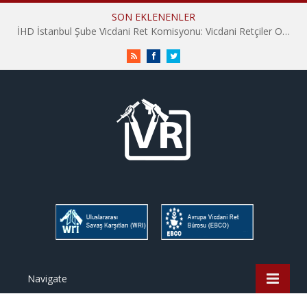
SON EKLENENLER
İHD İstanbul Şube Vicdani Ret Komisyonu: Vicdani Retçiler Olarak Destek İçin Buradayız!
RSS
Facebook
Twitter
Navigate