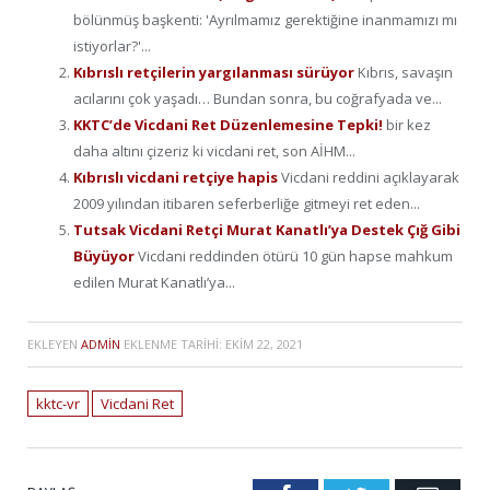
bölünmüş başkenti: 'Ayrılmamız gerektiğine inanmamızı mı
istiyorlar?'...
Kıbrıslı retçilerin yargılanması sürüyor
Kıbrıs, savaşın
acılarını çok yaşadı… Bundan sonra, bu coğrafyada ve...
KKTC’de Vicdani Ret Düzenlemesine Tepki!
bir kez
daha altını çizeriz ki vicdani ret, son AİHM...
Kıbrıslı vicdani retçiye hapis
Vicdani reddini açıklayarak
2009 yılından itibaren seferberliğe gitmeyi ret eden...
Tutsak Vicdani Retçi Murat Kanatlı’ya Destek Çığ Gibi
Büyüyor
Vicdani reddinden ötürü 10 gün hapse mahkum
edilen Murat Kanatlı’ya...
EKLEYEN
ADMIN
EKLENME TARIHI:
EKIM 22, 2021
kktc-vr
Vicdani Ret