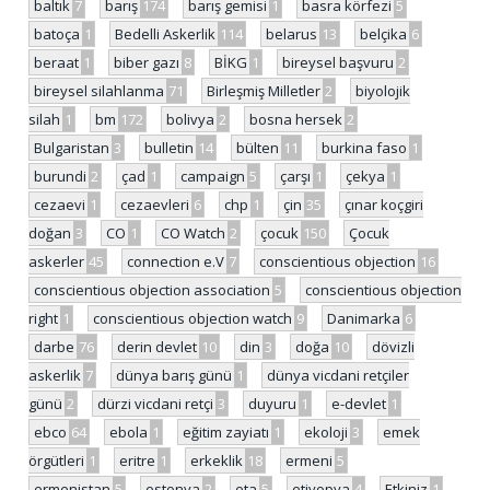
baltık
7
barış
174
barış gemisi
1
basra körfezi
5
batoça
1
Bedelli Askerlik
114
belarus
13
belçika
6
beraat
1
biber gazı
8
BİKG
1
bireysel başvuru
2
bireysel silahlanma
71
Birleşmiş Milletler
2
biyolojik
silah
1
bm
172
bolivya
2
bosna hersek
2
Bulgaristan
3
bulletin
14
bülten
11
burkina faso
1
burundi
2
çad
1
campaign
5
çarşı
1
çekya
1
cezaevi
1
cezaevleri
6
chp
1
çin
35
çınar koçgiri
doğan
3
CO
1
CO Watch
2
çocuk
150
Çocuk
askerler
45
connection e.V
7
conscientious objection
16
conscientious objection association
5
conscientious objection
right
1
conscientious objection watch
9
Danimarka
6
darbe
76
derin devlet
10
din
3
doğa
10
dövizli
askerlik
7
dünya barış günü
1
dünya vicdani retçiler
günü
2
dürzi vicdani retçi
3
duyuru
1
e-devlet
1
ebco
64
ebola
1
eğitim zayiatı
1
ekoloji
3
emek
örgütleri
1
eritre
1
erkeklik
18
ermeni
5
ermenistan
5
estonya
2
eta
5
etiyopya
4
Etkiniz
1