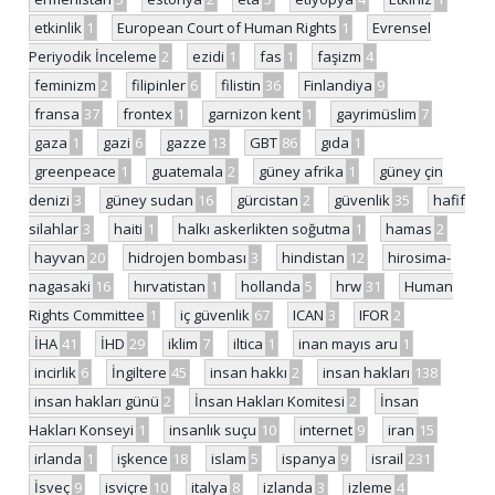
etkinlik
1
European Court of Human Rights
1
Evrensel
Periyodik İnceleme
2
ezidi
1
fas
1
faşizm
4
feminizm
2
filipinler
6
filistin
36
Finlandiya
9
fransa
37
frontex
1
garnizon kent
1
gayrimüslim
7
gaza
1
gazi
6
gazze
13
GBT
86
gıda
1
greenpeace
1
guatemala
2
güney afrika
1
güney çin
denizi
3
güney sudan
16
gürcistan
2
güvenlik
35
hafif
silahlar
3
haiti
1
halkı askerlikten soğutma
1
hamas
2
hayvan
20
hidrojen bombası
3
hindistan
12
hirosima-
nagasaki
16
hırvatistan
1
hollanda
5
hrw
31
Human
Rights Committee
1
iç güvenlik
67
ICAN
3
IFOR
2
İHA
41
İHD
29
iklim
7
iltica
1
inan mayıs aru
1
incirlik
6
İngiltere
45
insan hakkı
2
insan hakları
138
insan hakları günü
2
İnsan Hakları Komitesi
2
İnsan
Hakları Konseyi
1
insanlık suçu
10
internet
9
iran
15
irlanda
1
işkence
18
islam
5
ispanya
9
israil
231
İsveç
9
isviçre
10
italya
8
izlanda
3
izleme
4