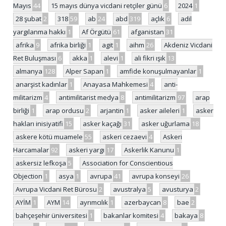
Mayıs
44
15 mayıs dünya vicdani retçiler günü
6
2024
1
28 şubat
2
318
59
ab
24
abd
319
açlık
6
adil
yargılanma hakkı
1
Af Örgütü
61
afganistan
31
afrika
9
afrika birliği
1
agit
1
aihm
26
Akdeniz Vicdani
Ret Buluşması
6
akka
1
alevi
1
ali fikri ışık
13
almanya
128
Alper Sapan
1
amfide konuşulmayanlar
1
anarşist kadınlar
1
Anayasa Mahkemesi
4
anti-
militarizm
4
antimilitarist medya
8
antimilitarizm
97
arap
birliği
1
arap ordusu
2
arjantin
1
asker aileleri
1
asker
hakları inisiyatifi
15
asker kaçağı
31
asker uğurlama
18
askere kötü muamele
55
askeri cezaevi
4
Askeri
Harcamalar
92
askeri yargı
17
Askerlik Kanunu
1
askersiz lefkoşa
5
Association for Conscientious
Objection
1
asya
1
avrupa
41
avrupa konseyi
26
Avrupa Vicdani Ret Bürosu
2
avustralya
5
avusturya
2
AYİM
1
AYM
14
ayrımcılık
1
azerbaycan
8
bae
2
bahçeşehir üniversitesi
1
bakanlar komitesi
4
bakaya
8