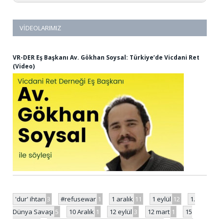
VIDEOLARIMIZ
VR-DER Eş Başkanı Av. Gökhan Soysal: Türkiye’de Vicdani Ret
(Video)
'dur' ihtarı
3
#refusewar
1
1 aralık
11
1 eylül
12
1.
Dünya Savaşı
5
10 Aralık
1
12 eylül
3
12 mart
1
15