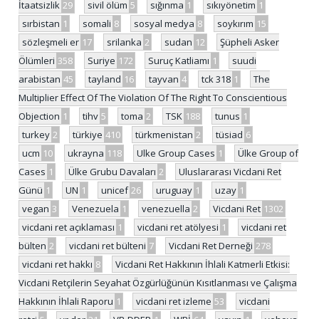
İtaatsizlik
29
sivil ölüm
5
sığınma
1
sıkıyönetim
1
sırbistan
1
somali
8
sosyal medya
8
soykırım
15
sözleşmeli er
17
srilanka
2
sudan
12
Şüpheli Asker
Ölümleri
358
Suriye
172
Suruç Katliamı
1
suudi
arabistan
45
tayland
16
tayvan
4
tck 318
1
The
Multiplier Effect Of The Violation Of The Right To Conscientious
Objection
1
tihv
5
toma
2
TSK
188
tunus
1
turkey
2
türkiye
410
türkmenistan
2
tüsiad
6
ucm
10
ukrayna
118
Ulke Group Cases
1
Ülke Group of
Cases
1
Ülke Grubu Davaları
2
Uluslararası Vicdani Ret
Günü
1
UN
1
unicef
26
uruguay
1
uzay
1
vegan
3
Venezuela
1
venezuella
2
Vicdani Ret
1302
vicdani ret açıklaması
1
vicdani ret atölyesi
1
vicdani ret
bülten
2
vicdani ret bülteni
7
Vicdani Ret Derneği
278
vicdani ret hakkı
8
Vicdani Ret Hakkının İhlali Katmerli Etkisi:
Vicdani Retçilerin Seyahat Özgürlüğünün Kısıtlanması ve Çalışma
Hakkının İhlali Raporu
1
vicdani ret izleme
53
vicdani