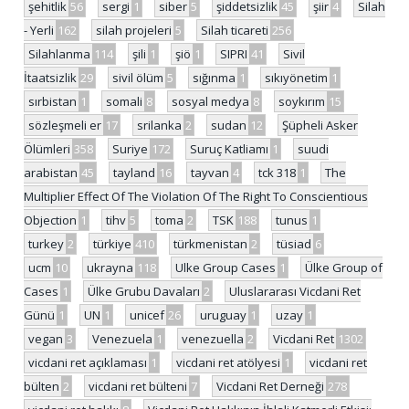
şehitlik
56
sergi
1
siber
5
şiddetsizlik
45
şiir
4
Silah
- Yerli
162
silah projeleri
5
Silah ticareti
256
Silahlanma
114
şili
1
şiö
1
SIPRI
41
Sivil
İtaatsizlik
29
sivil ölüm
5
sığınma
1
sıkıyönetim
1
sırbistan
1
somali
8
sosyal medya
8
soykırım
15
sözleşmeli er
17
srilanka
2
sudan
12
Şüpheli Asker
Ölümleri
358
Suriye
172
Suruç Katliamı
1
suudi
arabistan
45
tayland
16
tayvan
4
tck 318
1
The
Multiplier Effect Of The Violation Of The Right To Conscientious
Objection
1
tihv
5
toma
2
TSK
188
tunus
1
turkey
2
türkiye
410
türkmenistan
2
tüsiad
6
ucm
10
ukrayna
118
Ulke Group Cases
1
Ülke Group of
Cases
1
Ülke Grubu Davaları
2
Uluslararası Vicdani Ret
Günü
1
UN
1
unicef
26
uruguay
1
uzay
1
vegan
3
Venezuela
1
venezuella
2
Vicdani Ret
1302
vicdani ret açıklaması
1
vicdani ret atölyesi
1
vicdani ret
bülten
2
vicdani ret bülteni
7
Vicdani Ret Derneği
278