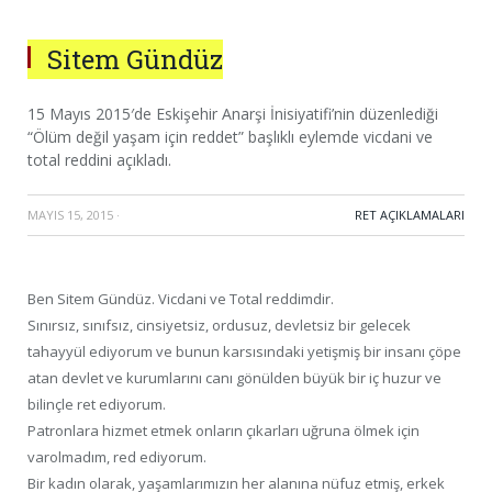
Sitem Gündüz
15 Mayıs 2015′de Eskişehir Anarşi İnisiyatifi’nin düzenlediği
“Ölüm değil yaşam için reddet” başlıklı eylemde vicdani ve
total reddini açıkladı.
MAYIS 15, 2015
·
RET AÇIKLAMALARI
Ben Sitem Gündüz. Vicdani ve Total reddimdir.
Sınırsız, sınıfsız, cinsiyetsiz, ordusuz, devletsiz bir gelecek
tahayyül ediyorum ve bunun karsısındaki yetişmiş bir insanı çöpe
atan devlet ve kurumlarını canı gönülden büyük bir iç huzur ve
bilinçle ret ediyorum.
Patronlara hizmet etmek onların çıkarları uğruna ölmek için
varolmadım, red ediyorum.
Bir kadın olarak, yaşamlarımızın her alanına nüfuz etmiş, erkek