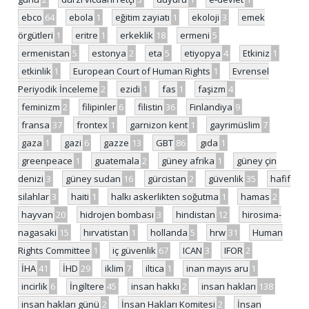
ebco
64
ebola
1
eğitim zayiatı
1
ekoloji
3
emek
örgütleri
1
eritre
1
erkeklik
18
ermeni
5
ermenistan
5
estonya
2
eta
5
etiyopya
4
Etkiniz
1
etkinlik
1
European Court of Human Rights
1
Evrensel
Periyodik İnceleme
2
ezidi
1
fas
1
faşizm
4
feminizm
2
filipinler
6
filistin
36
Finlandiya
9
fransa
37
frontex
1
garnizon kent
1
gayrimüslim
7
gaza
1
gazi
6
gazze
13
GBT
86
gıda
1
greenpeace
1
guatemala
2
güney afrika
1
güney çin
denizi
3
güney sudan
16
gürcistan
2
güvenlik
35
hafif
silahlar
3
haiti
1
halkı askerlikten soğutma
1
hamas
2
hayvan
20
hidrojen bombası
3
hindistan
12
hirosima-
nagasaki
15
hırvatistan
1
hollanda
5
hrw
31
Human
Rights Committee
1
iç güvenlik
67
ICAN
3
IFOR
2
İHA
41
İHD
29
iklim
7
iltica
1
inan mayıs aru
1
incirlik
6
İngiltere
45
insan hakkı
2
insan hakları
138
insan hakları günü
2
İnsan Hakları Komitesi
2
İnsan