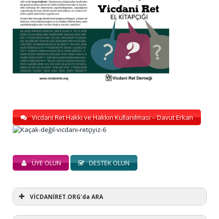
Vicdani Ret Hakkı ve Hakkın Kullanılması – Davut Erkan
ÜYE OLUN
DESTEK OLUN
VİCDANİRET.ORG'da ARA