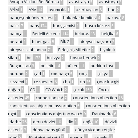
Avrupa Vicdani Ret Bürosu
2
avustralya
5
avusturya
2
AYİM
1
AYM
14
ayrımcılık
1
azerbaycan
8
bae
2
bahçeşehir üniversitesi
1
bakanlar komitesi
4
bakaya
8
baltık
7
barış
174
barış gemisi
1
basra körfezi
5
batoça
1
Bedelli Askerlik
114
belarus
13
belçika
6
beraat
1
biber gazı
8
BİKG
1
bireysel başvuru
2
bireysel silahlanma
71
Birleşmiş Milletler
2
biyolojik
silah
1
bm
172
bolivya
2
bosna hersek
2
Bulgaristan
3
bulletin
14
bülten
11
burkina faso
1
burundi
2
çad
1
campaign
5
çarşı
1
çekya
1
cezaevi
1
cezaevleri
6
chp
1
çin
35
çınar koçgiri
doğan
3
CO
1
CO Watch
2
çocuk
150
Çocuk
askerler
45
connection e.V
7
conscientious objection
16
conscientious objection association
5
conscientious objection
right
1
conscientious objection watch
9
Danimarka
6
darbe
76
derin devlet
10
din
3
doğa
10
dövizli
askerlik
7
dünya barış günü
1
dünya vicdani retçiler
günü
2
dürzi vicdani retçi
3
duyuru
1
e-devlet
1