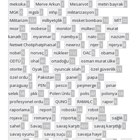
meksika
1
Merve Arkun
1
Mesarvot
2
metin bayrak
2
MGK
9
mgsb
2
mhp
1
militarizasyon
1
Militarizm
123
milliyetçilik
7
misket bombası
10
MİT
12
mısır
16
mobese
1
monitor
1
mülteci
76
murat
kanatlı
21
myanmar
8
namibya
1
nato
107
nazizm
1
Netiwit Chotiphatphaisal
1
newroz
1
nijer
1
nijerya
8
nobel
9
norveç
3
nükleer
112
OAC
9
obama
2
ODTÜ
1
ohal
43
ortadoğu
15
osman murat ülke
2
otorite
1
Oyak
10
oyuncak silah
4
özel güvenlik
11
özel ordu
4
Pakistan
12
panel
1
papa
12
paraguay
1
PEN
1
pesco
2
peşmerge
1
pınar
selek
18
pkk
12
Polen Ünlü
1
polis
43
polonya
10
profesyonel ordu
22
QUNO
2
RAMALC
1
rapor
5
raporlama
1
report
3
roboski
34
robot
15
rojava
39
romanya
3
röportaj
2
rusya
150
sağlık
1
sahel
1
Savaş
190
savaş karşıtı
420
savaş karşıtlığı
3
savaş oyunu
2
savaş suçu
77
savaşa hayır
1