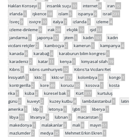
Hakları Konseyi
1
insanlık suçu
10
internet
9
iran
15
irlanda
1
işkence
18
islam
5
ispanya
9
israil
231
İsveç
9
isviçre
10
italya
7
izlanda
3
izleme
4
izleme-dinleme
9
ırak
28
ırkçılık
10
ışid
53
jandarma
1
japonya
37
jitem
1
kadın
101
kadın
vicdani retçiler
2
kamboçya
2
kamerun
1
kampanya
4
kanada
9
karabağ
4
karaburun bilim kongresi
1
karadeniz
2
katar
11
kenya
1
kimyasal silah
19
Kıbrıs
1
kıbrıs cumhuriyeti
12
Kıbrıs'ta Vicdani Ret
İnisiyatifi
1
kktc
3
kktc-vr
179
kolombiya
48
kongo
1
kontrgerilla
2
kore
49
korucu
30
kosova
1
kosta
rika
1
küba
2
küresel bak
1
Kürt
317
kurtuluş
günü
2
kuveyt
2
kuzey kutbu
4
lambdaistanbul
1
latin
amerika
1
ldp
1
letonya
1
lgbti
40
liberya
1
libya
11
litvanya
6
lübnan
3
macaristan
1
makedonya
1
malakanlar
3
mali
8
mayın
51
mazlumder
2
medya
25
Mehmet Erkin Ekren
1