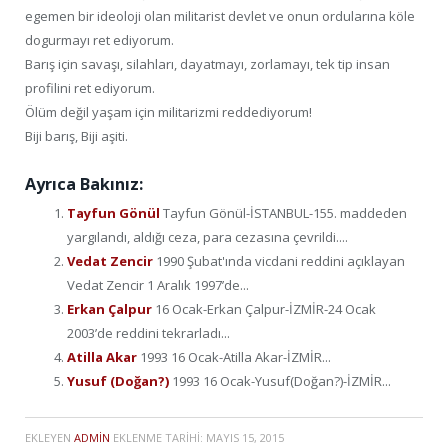
egemen bir ideoloji olan militarist devlet ve onun ordularına köle
dogurmayı ret ediyorum.
Barış için savaşı, silahları, dayatmayı, zorlamayı, tek tip insan
profilini ret ediyorum.
Ölüm değil yaşam için militarizmi reddediyorum!
Biji barış, Biji aşiti.
Ayrıca Bakınız:
Tayfun Gönül
Tayfun Gönül-İSTANBUL-155. maddeden
yargılandı, aldığı ceza, para cezasına çevrildi....
Vedat Zencir
1990 Şubat'ında vicdani reddini açıklayan
Vedat Zencir 1 Aralık 1997’de...
Erkan Çalpur
16 Ocak-Erkan Çalpur-İZMİR-24 Ocak
2003’de reddini tekrarladı...
Atilla Akar
1993 16 Ocak-Atilla Akar-İZMİR...
Yusuf (Doğan?)
1993 16 Ocak-Yusuf(Doğan?)-İZMİR...
EKLEYEN
ADMIN
EKLENME TARIHI:
MAYIS 15, 2015