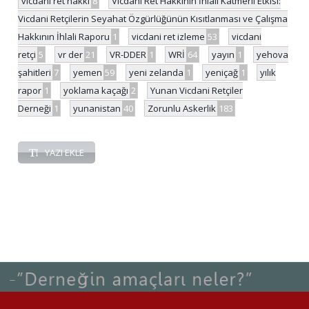
vicdani ret hakkı
8
Vicdani Ret Hakkının İhlali Katmerli Etkisi:
Vicdani Retçilerin Seyahat Özgürlüğünün Kısıtlanması ve Çalışma
Hakkının İhlali Raporu
1
vicdani ret izleme
53
vicdani
retçi
5
vr der
21
VR-DDER
1
WRİ
64
yayın
1
yehova
şahitleri
7
yemen
59
yeni zelanda
1
yeniçağ
1
yılık
rapor
1
yoklama kaçağı
2
Yunan Vicdani Retçiler
Derneği
1
yunanistan
40
Zorunlu Askerlik
183
YAZI EKLE