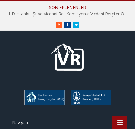
SON EKLENENLER
İHD İstanbul Şube Vicdani Ret Komisyonu: Vicdani Retçiler Olarak Destek İçin Buradayız!
RSS
Facebook
Twitter
Navigate