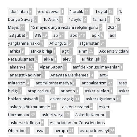
'dur' ihtarı
3
#refusewar
1
1 aralık
11
1 eylül
12
1.
Dünya Savaşı
5
10 Aralık
1
12 eylül
3
12 mart
1
15
Mayıs
44
15 mayıs dünya vicdani retçiler günü
6
2024
1
28 şubat
2
318
59
ab
24
abd
319
açlık
6
adil
yargılanma hakkı
1
Af Örgütü
61
afganistan
31
afrika
9
afrika birliği
1
agit
1
aihm
26
Akdeniz Vicdani
Ret Buluşması
6
akka
1
alevi
1
ali fikri ışık
13
almanya
128
Alper Sapan
1
amfide konuşulmayanlar
1
anarşist kadınlar
1
Anayasa Mahkemesi
4
anti-
militarizm
4
antimilitarist medya
8
antimilitarizm
97
arap
birliği
1
arap ordusu
2
arjantin
1
asker aileleri
1
asker
hakları inisiyatifi
15
asker kaçağı
31
asker uğurlama
18
askere kötü muamele
55
askeri cezaevi
4
Askeri
Harcamalar
92
askeri yargı
17
Askerlik Kanunu
1
askersiz lefkoşa
5
Association for Conscientious
Objection
1
asya
1
avrupa
41
avrupa konseyi
26