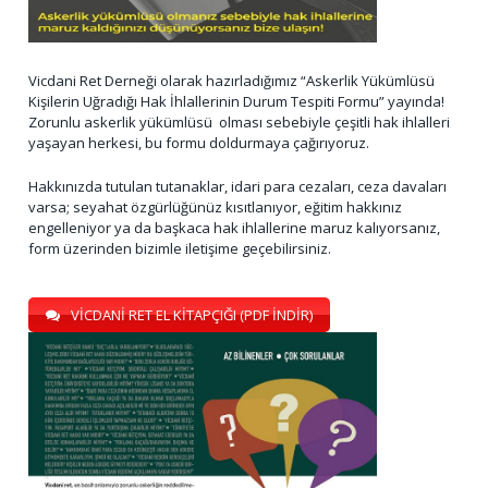
Vicdani Ret Derneği olarak hazırladığımız “Askerlik Yükümlüsü
Kişilerin Uğradığı Hak İhlallerinin Durum Tespiti Formu” yayında!
Zorunlu askerlik yükümlüsü olması sebebiyle çeşitli hak ihlalleri
yaşayan herkesi, bu formu doldurmaya çağırıyoruz.
Hakkınızda tutulan tutanaklar, idari para cezaları, ceza davaları
varsa; seyahat özgürlüğünüz kısıtlanıyor, eğitim hakkınız
engelleniyor ya da başkaca hak ihlallerine maruz kalıyorsanız,
form üzerinden bizimle iletişime geçebilirsiniz.
VİCDANİ RET EL KİTAPÇIĞI (PDF İNDİR)