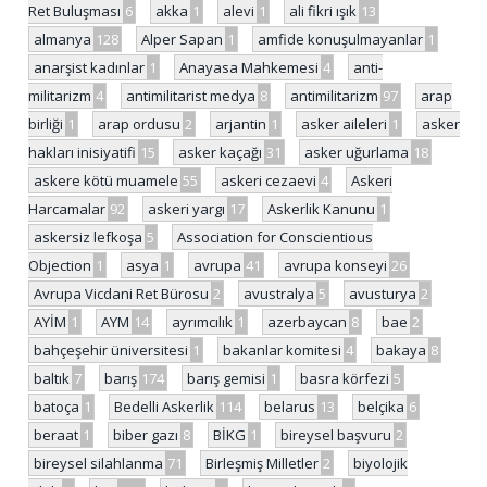
Ret Buluşması
6
akka
1
alevi
1
ali fikri ışık
13
almanya
128
Alper Sapan
1
amfide konuşulmayanlar
1
anarşist kadınlar
1
Anayasa Mahkemesi
4
anti-
militarizm
4
antimilitarist medya
8
antimilitarizm
97
arap
birliği
1
arap ordusu
2
arjantin
1
asker aileleri
1
asker
hakları inisiyatifi
15
asker kaçağı
31
asker uğurlama
18
askere kötü muamele
55
askeri cezaevi
4
Askeri
Harcamalar
92
askeri yargı
17
Askerlik Kanunu
1
askersiz lefkoşa
5
Association for Conscientious
Objection
1
asya
1
avrupa
41
avrupa konseyi
26
Avrupa Vicdani Ret Bürosu
2
avustralya
5
avusturya
2
AYİM
1
AYM
14
ayrımcılık
1
azerbaycan
8
bae
2
bahçeşehir üniversitesi
1
bakanlar komitesi
4
bakaya
8
baltık
7
barış
174
barış gemisi
1
basra körfezi
5
batoça
1
Bedelli Askerlik
114
belarus
13
belçika
6
beraat
1
biber gazı
8
BİKG
1
bireysel başvuru
2
bireysel silahlanma
71
Birleşmiş Milletler
2
biyolojik