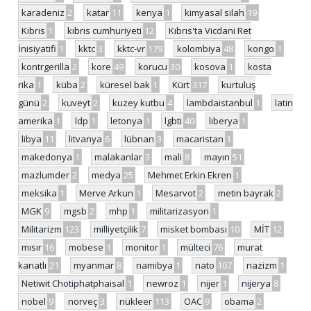
karadeniz
2
katar
11
kenya
1
kimyasal silah
19
Kıbrıs
1
kıbrıs cumhuriyeti
12
Kıbrıs'ta Vicdani Ret
İnisiyatifi
1
kktc
3
kktc-vr
179
kolombiya
48
kongo
1
kontrgerilla
2
kore
49
korucu
30
kosova
1
kosta
rika
1
küba
2
küresel bak
1
Kürt
317
kurtuluş
günü
2
kuveyt
2
kuzey kutbu
4
lambdaistanbul
1
latin
amerika
1
ldp
1
letonya
1
lgbti
40
liberya
1
libya
11
litvanya
6
lübnan
3
macaristan
1
makedonya
1
malakanlar
3
mali
8
mayın
51
mazlumder
2
medya
25
Mehmet Erkin Ekren
1
meksika
1
Merve Arkun
1
Mesarvot
2
metin bayrak
2
MGK
9
mgsb
2
mhp
1
militarizasyon
1
Militarizm
123
milliyetçilik
7
misket bombası
10
MİT
12
mısır
16
mobese
1
monitor
1
mülteci
76
murat
kanatlı
21
myanmar
8
namibya
1
nato
107
nazizm
1
Netiwit Chotiphatphaisal
1
newroz
1
nijer
1
nijerya
8
nobel
9
norveç
3
nükleer
113
OAC
9
obama
2