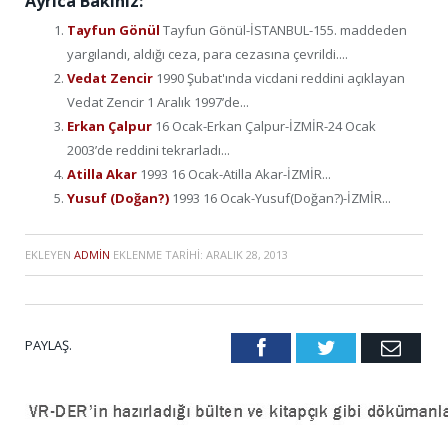
Ayrıca Bakınız:
Tayfun Gönül
Tayfun Gönül-İSTANBUL-155. maddeden
yargılandı, aldığı ceza, para cezasına çevrildi....
Vedat Zencir
1990 Şubat'ında vicdani reddini açıklayan
Vedat Zencir 1 Aralık 1997’de...
Erkan Çalpur
16 Ocak-Erkan Çalpur-İZMİR-24 Ocak
2003’de reddini tekrarladı...
Atilla Akar
1993 16 Ocak-Atilla Akar-İZMİR...
Yusuf (Doğan?)
1993 16 Ocak-Yusuf(Doğan?)-İZMİR...
EKLEYEN
ADMIN
EKLENME TARIHI:
ARALIK 28, 2013
PAYLAŞ.
Facebook
Twitter
Emai