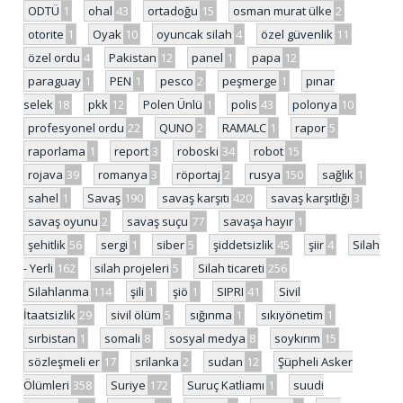
ODTÜ
1
ohal
43
ortadoğu
15
osman murat ülke
2
otorite
1
Oyak
10
oyuncak silah
4
özel güvenlik
11
özel ordu
4
Pakistan
12
panel
1
papa
12
paraguay
1
PEN
1
pesco
2
peşmerge
1
pınar
selek
18
pkk
12
Polen Ünlü
1
polis
43
polonya
10
profesyonel ordu
22
QUNO
2
RAMALC
1
rapor
5
raporlama
1
report
3
roboski
34
robot
15
rojava
39
romanya
3
röportaj
2
rusya
150
sağlık
1
sahel
1
Savaş
190
savaş karşıtı
420
savaş karşıtlığı
3
savaş oyunu
2
savaş suçu
77
savaşa hayır
1
şehitlik
56
sergi
1
siber
5
şiddetsizlik
45
şiir
4
Silah
- Yerli
162
silah projeleri
5
Silah ticareti
256
Silahlanma
114
şili
1
şiö
1
SIPRI
41
Sivil
İtaatsizlik
29
sivil ölüm
5
sığınma
1
sıkıyönetim
1
sırbistan
1
somali
8
sosyal medya
8
soykırım
15
sözleşmeli er
17
srilanka
2
sudan
12
Şüpheli Asker
Ölümleri
358
Suriye
172
Suruç Katliamı
1
suudi