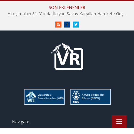
SON EKLENENLER
Hiroşima’nın 81. Yılında İtalyan Savaş Karşıtları Harekete Geçti: “Hatırlamak yeterli değil”
RSS
Facebook
Twitter
Navigate