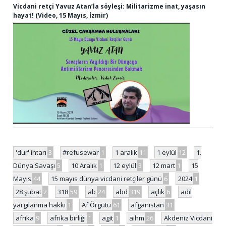
Vicdani retçi Yavuz Atan’la söyleşi: Militarizme inat, yaşasın
hayat! (Video, 15 Mayıs, İzmir)
'dur' ihtarı
3
#refusewar
1
1 aralık
11
1 eylül
12
1.
Dünya Savaşı
5
10 Aralık
1
12 eylül
3
12 mart
1
15
Mayıs
44
15 mayıs dünya vicdani retçiler günü
6
2024
1
28 şubat
2
318
59
ab
24
abd
319
açlık
6
adil
yargılanma hakkı
1
Af Örgütü
61
afganistan
31
afrika
9
afrika birliği
1
agit
1
aihm
26
Akdeniz Vicdani