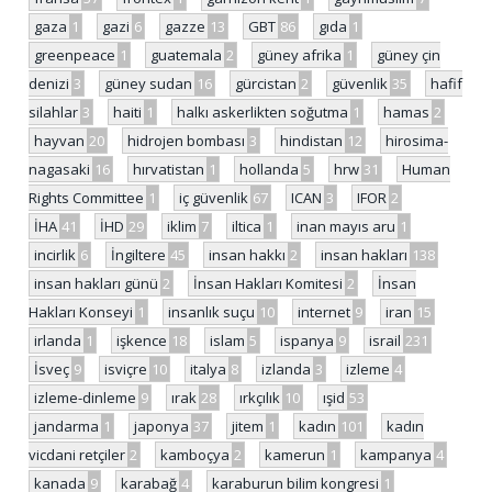
gaza
1
gazi
6
gazze
13
GBT
86
gıda
1
greenpeace
1
guatemala
2
güney afrika
1
güney çin
denizi
3
güney sudan
16
gürcistan
2
güvenlik
35
hafif
silahlar
3
haiti
1
halkı askerlikten soğutma
1
hamas
2
hayvan
20
hidrojen bombası
3
hindistan
12
hirosima-
nagasaki
16
hırvatistan
1
hollanda
5
hrw
31
Human
Rights Committee
1
iç güvenlik
67
ICAN
3
IFOR
2
İHA
41
İHD
29
iklim
7
iltica
1
inan mayıs aru
1
incirlik
6
İngiltere
45
insan hakkı
2
insan hakları
138
insan hakları günü
2
İnsan Hakları Komitesi
2
İnsan
Hakları Konseyi
1
insanlık suçu
10
internet
9
iran
15
irlanda
1
işkence
18
islam
5
ispanya
9
israil
231
İsveç
9
isviçre
10
italya
8
izlanda
3
izleme
4
izleme-dinleme
9
ırak
28
ırkçılık
10
ışid
53
jandarma
1
japonya
37
jitem
1
kadın
101
kadın
vicdani retçiler
2
kamboçya
2
kamerun
1
kampanya
4
kanada
9
karabağ
4
karaburun bilim kongresi
1