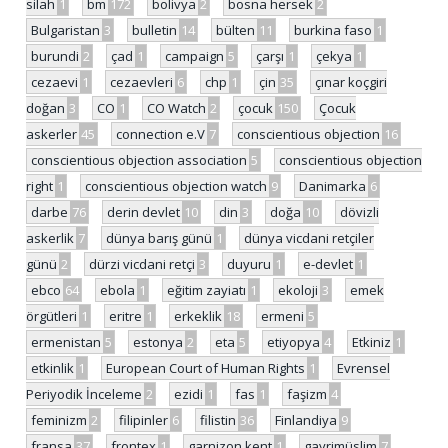
silah
1
bm
172
bolivya
2
bosna hersek
2
Bulgaristan
3
bulletin
14
bülten
11
burkina faso
1
burundi
2
çad
1
campaign
5
çarşı
1
çekya
1
cezaevi
1
cezaevleri
6
chp
1
çin
35
çınar koçgiri
doğan
3
CO
1
CO Watch
2
çocuk
150
Çocuk
askerler
45
connection e.V
7
conscientious objection
16
conscientious objection association
5
conscientious objection
right
1
conscientious objection watch
9
Danimarka
6
darbe
76
derin devlet
10
din
3
doğa
10
dövizli
askerlik
7
dünya barış günü
1
dünya vicdani retçiler
günü
2
dürzi vicdani retçi
3
duyuru
1
e-devlet
1
ebco
64
ebola
1
eğitim zayiatı
1
ekoloji
3
emek
örgütleri
1
eritre
1
erkeklik
18
ermeni
5
ermenistan
5
estonya
2
eta
5
etiyopya
4
Etkiniz
1
etkinlik
1
European Court of Human Rights
1
Evrensel
Periyodik İnceleme
2
ezidi
1
fas
1
faşizm
4
feminizm
2
filipinler
6
filistin
36
Finlandiya
9
fransa
37
frontex
1
garnizon kent
1
gayrimüslim
7