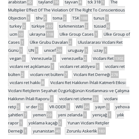
arabistan
45
tayland
16
tayvan
4
tck 318
1
The
Multiplier Effect Of The Violation Of The Right To Conscientious
Objection
1
tihv
5
toma
2
TSK
188
tunus
1
turkey
2
türkiye
410
türkmenistan
2
tüsiad
6
ucm
10
ukrayna
118
Ulke Group Cases
1
Ülke Group of
Cases
1
Ülke Grubu Davaları
2
Uluslararası Vicdani Ret
Günü
1
UN
1
unicef
26
uruguay
1
uzay
1
vegan
3
Venezuela
1
venezuella
2
Vicdani Ret
1302
vicdani ret açıklaması
1
vicdani ret atölyesi
1
vicdani ret
bülten
2
vicdani ret bülteni
7
Vicdani Ret Derneği
278
vicdani ret hakkı
8
Vicdani Ret Hakkının İhlali Katmerli Etkisi:
Vicdani Retçilerin Seyahat Özgürlüğünün Kısıtlanması ve Çalışma
Hakkının İhlali Raporu
1
vicdani ret izleme
53
vicdani
retçi
5
vr der
21
VR-DDER
1
WRİ
64
yayın
1
yehova
şahitleri
7
yemen
59
yeni zelanda
1
yeniçağ
1
yılık
rapor
1
yoklama kaçağı
2
Yunan Vicdani Retçiler
Derneği
1
yunanistan
40
Zorunlu Askerlik
183