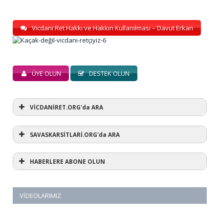
Vicdani Ret Hakkı ve Hakkın Kullanılması – Davut Erkan
ÜYE OLUN
DESTEK OLUN
VİCDANİRET.ORG'da ARA
SAVASKARSİTLARİ.ORG'da ARA
HABERLERE ABONE OLUN
VIDEOLARIMIZ