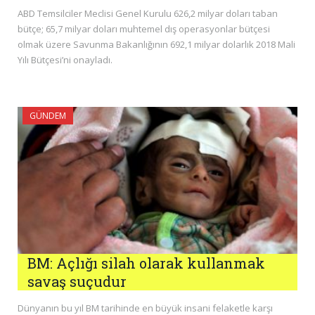
ABD Temsilciler Meclisi Genel Kurulu 626,2 milyar doları taban
bütçe; 65,7 milyar doları muhtemel dış operasyonlar bütçesi
olmak üzere Savunma Bakanlığının 692,1 milyar dolarlık 2018 Mali
Yılı Bütçesi’ni onayladı.
GÜNDEM
BM: Açlığı silah olarak kullanmak
savaş suçudur
Dünyanın bu yıl BM tarihinde en büyük insani felaketle karşı