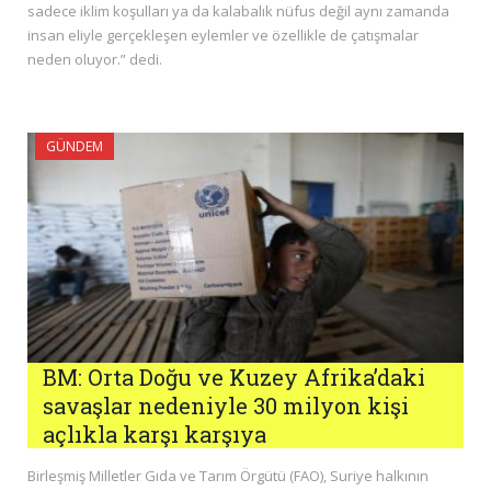
sadece iklim koşulları ya da kalabalık nüfus değil aynı zamanda
insan eliyle gerçekleşen eylemler ve özellikle de çatışmalar
neden oluyor.” dedi.
GÜNDEM
BM: Orta Doğu ve Kuzey Afrika’daki
savaşlar nedeniyle 30 milyon kişi
açlıkla karşı karşıya
Birleşmiş Milletler Gıda ve Tarım Örgütü (FAO), Suriye halkının