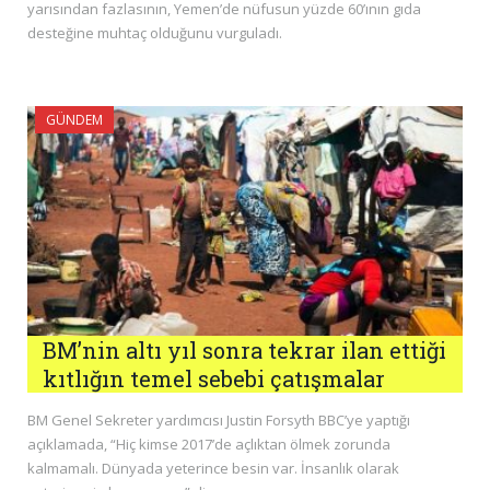
yarısından fazlasının, Yemen’de nüfusun yüzde 60’ının gıda
desteğine muhtaç olduğunu vurguladı.
GÜNDEM
BM’nin altı yıl sonra tekrar ilan ettiği
kıtlığın temel sebebi çatışmalar
BM Genel Sekreter yardımcısı Justin Forsyth BBC’ye yaptığı
açıklamada, “Hiç kimse 2017’de açlıktan ölmek zorunda
kalmamalı. Dünyada yeterince besin var. İnsanlık olarak