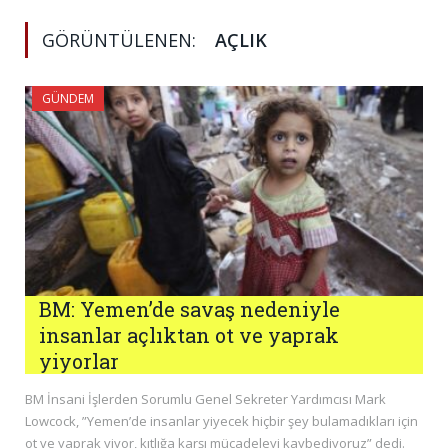
GÖRÜNTÜLENEN:
AÇLIK
GÜNDEM
BM: Yemen’de savaş nedeniyle
insanlar açlıktan ot ve yaprak
yiyorlar
BM İnsani İşlerden Sorumlu Genel Sekreter Yardımcısı Mark
Lowcock, ”Yemen’de insanlar yiyecek hiçbir şey bulamadıkları için
ot ve yaprak yiyor, kıtlığa karşı mücadeleyi kaybediyoruz” dedi.