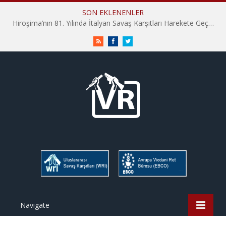
SON EKLENENLER
Hiroşima’nın 81. Yılında İtalyan Savaş Karşıtları Harekete Geçti: “Hatırlamak yeterli değil”
RSS
Facebook
Twitter
Navigate