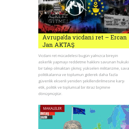
Avrupa’da vicdani ret – Ercan
Jan AKTAŞ
Vicdani ret mücadelesi bugün yalnızca bireyin
askerlik yapmayı reddetme hakkını savunan hukuki
bir talep olmaktan çıkmış; yükselen militarizme, sav
politikalarına ve toplumun giderek daha fazla
güvenlik eksenli yeniden şekillendirilmesine karşı
etik, politik ve toplumsal bir itiraz biçimine
dönüşmüştür.
MAKALELER