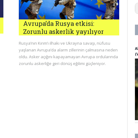
1
1
1
1
Avrupa’da Rusya etkisi:
1
Zorunlu askerlik yayılıyor
1
1
n
Rusya’nın Kırım’ı ilhakı ve Ukrayna savaşı, nüfusu
1
A
yaşlanan Avrupa’da alarm zillerinin çalmasına neden
2
(
3
oldu. Asker açığını kapayamayan Avrupa ordularında
2
zorunlu askerliğe geri dönüş eğilimi güçleniyor.
a
a
a
a
a
af
A
ag
a
A
a
a
al