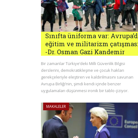
Sınıfta üniforma var: Avrupa’d
eğitim ve militarizm çatışmas
-Dr. Osman Gazi Kandemir
Bir zamanlar Türkiye’deki Milli Güvenlik Bilgisi
derslerini, demokratikleşme ve çocuk hakları
gerekçeleriyle eleştiren ve kaldırılmasını savunan
Avrupa Birliği’nin, şimdi kendi içinde benzer
uygulamaları düşünmesi ironik bir tablo çiziyor.
MAKALELER