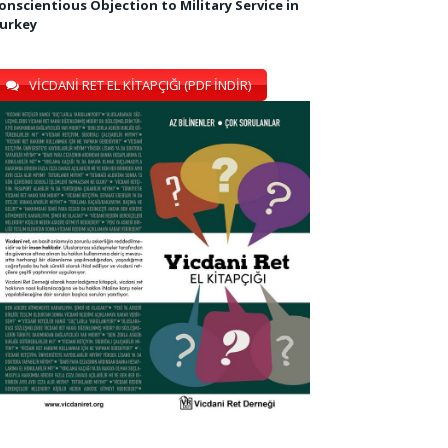
onscientious Objection to Military Service in
urkey
VİCDANİ RET EL KİTAPÇIĞI (PDF İNDİR)