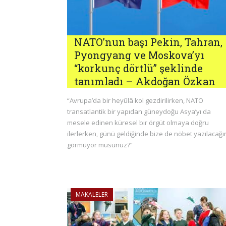
NATO’nun başı Pekin, Tahran,
Pyongyang ve Moskova’yı
“korkunç dörtlü” şeklinde
tanımladı – Akdoğan Özkan
“Avrupa’da bir heyûlâ kol gezdirilirken, NATO
transatlantik bir yapıdan güneydoğu Asya’yı da
mesele edinen küresel bir örgüt olmaya doğru
ilerlerken, günü geldiğinde bize de nöbet yazılacağı
görmüyor musunuz?”
MAKALELER