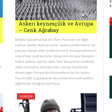
C
T
Askeri keynesçilik ve Avrupa
– Cenk Ağcabay
Belçika Savunma Bakanı Theo Francken ve diğer
kabine üyeleri Audi tesisinin “askeri yenilenmenin bir
parçası olarak silah üretim tesisine dönüştürülmesini”
istiyormuş. Audi tesisinin hikayesini Avrupa hikayesi
haline getiren işte bu istek. Yeni Avrupa’nın sembolü
nı
silah üreticisine dönüştürülen sanayi tesisleridir.
Anton Jager Avrupa’da hükümetlerin bir tür askeri
Keynesçilik uygulayarak ekonomik krizi yumuşatma
eğiliminde olduğunu belirtiyor.
GÜNDEM