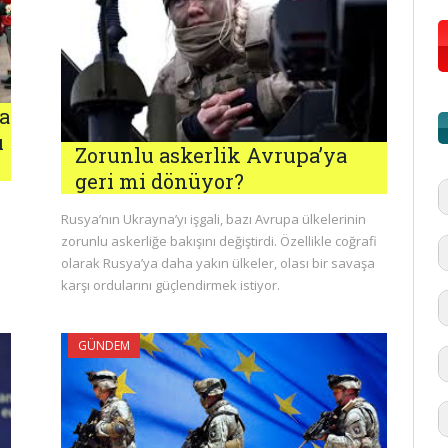
a
ı
Zorunlu askerlik Avrupa’ya
geri mi dönüyor?
Rusya’nın Ukrayna’yı işgali, bazı Avrupa ülkelerinin
zorunlu askerliğe bakışını değiştirdi. Özellikle coğrafi
olarak Rusya’ya daha yakın ülkeler, olası bir savaşa
karşı ordularını güçlendirmek istiyor.
GÜNDEM
#
'd