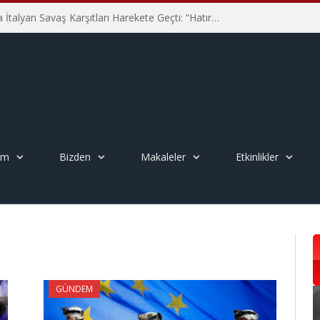
Hiroşima’nın 81. Yılında İtalyan Savaş Karşıtları Harekete Geçti: “Hatırlamak yeterli değil”
em
Bizden
Makaleler
Etkinlikler
GÜNDEM