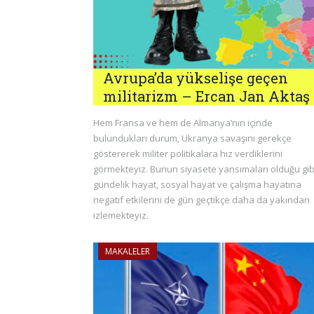
Avrupa’da yükselişe geçen
militarizm – Ercan Jan Aktaş
Hem Fransa ve hem de Almanya’nın içinde
bulundukları durum, Ukranya savaşını gerekçe
göstererek militer politikalara hız verdiklerini
görmekteyiz. Bunun siyasete yansımaları olduğu gib
gündelik hayat, sosyal hayat ve çalışma hayatına
negatif etkilerini de gün geçtikçe daha da yakından
izlemekteyiz.
MAKALELER