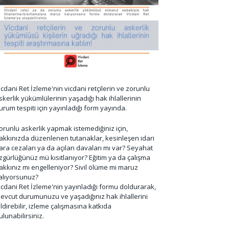
icdani Ret İzleme'nin vicdani retçilerin ve zorunlu
skerlik yükümlülerinin yaşadığı hak ihlallerinin
urum tespiti için yayınladığı form yayında.
orunlu askerlik yapmak istemediğiniz için,
akkınızda düzenlenen tutanaklar, kesinleşen idari
ara cezaları ya da açılan davaları mı var? Seyahat
zgürlüğünüz mü kısıtlanıyor? Eğitim ya da çalışma
akkınız mı engelleniyor? Sivil ölüme mi maruz
alıyorsunuz?
icdani Ret İzleme'nin yayınladığı formu doldurarak,
evcut durumunuzu ve yaşadığınız hak ihlallerini
ildirebilir, izleme çalışmasına katkıda
ulunabilirsiniz.