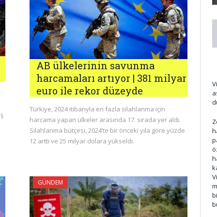
AB ülkelerinin savunma
harcamaları artıyor | 381 milyar
V
euro ile rekor düzeyde
a
d
Türkiye, 2024 itibarıyla en fazla silahlanma için
aş
harcama yapan ülkeler arasında 17. sırada yer aldı.
Z
Silahlanma bütçesi, 2024’te bir önceki yıla göre yüzde
h
p
12 arttı ve 25 milyar dolara yükseldi.
ö
h
k
V
GÜNDEM
m
b
b