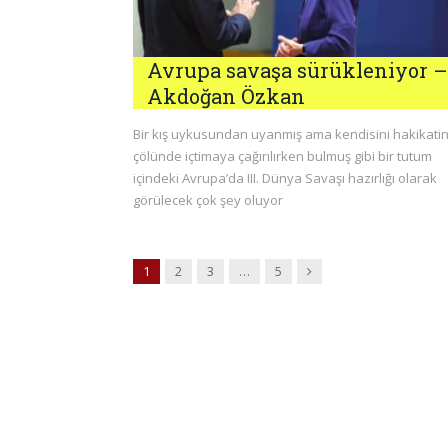
Avrupa savaşa sürükleniyor –
Akdoğan Özkan
Bir kış uykusundan uyanmış ama kendisini hakikati
çölünde içtimaya çağırılırken bulmuş gibi bir tutum
içindeki Avrupa’da III. Dünya Savaşı hazırlığı olarak
görülecek çok şey oluyor
Next
1
2
3
…
5