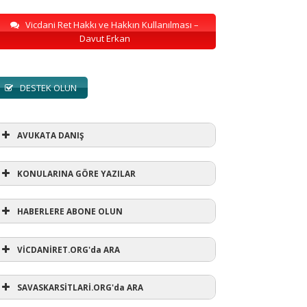
Vicdani Ret Hakkı ve Hakkın Kullanılması –
Davut Erkan
DESTEK OLUN
AVUKATA DANIŞ
KONULARINA GÖRE YAZILAR
HABERLERE ABONE OLUN
KONULARINA GÖRE YAZILAR
VİCDANİRET.ORG'da ARA
AVUKATA DANIŞ
(1)
SAVASKARSİTLARİ.ORG'da ARA
refusewar
(3)
ur' ihtarı