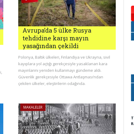
Avrupa’da 5 ülke Rusya
tehdidine karşı mayın
yasağından çekildi
Polonya, Baltık ülkeleri, Finlandiya ve Ukrayna, sivil
kayıplara yol açtığı gerekçesiyle yasaklanan kara
mayınlarını yeniden kullanmayı gündeme aldı.
i,
Güvenlik gerekçesiyle Ottawa Antlaşması’ndan
çekilen ülkeler, eleştirilerin odağında.
MAKALELER
T
R