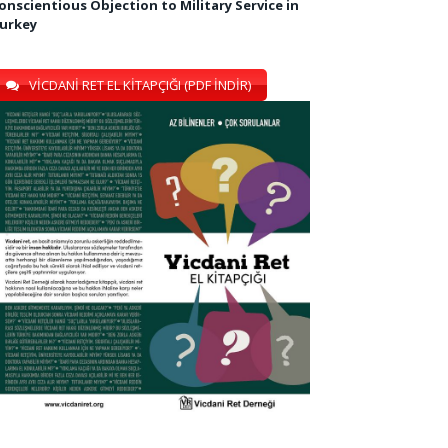
onscientious Objection to Military Service in
urkey
VİCDANİ RET EL KİTAPÇIĞI (PDF İNDİR)