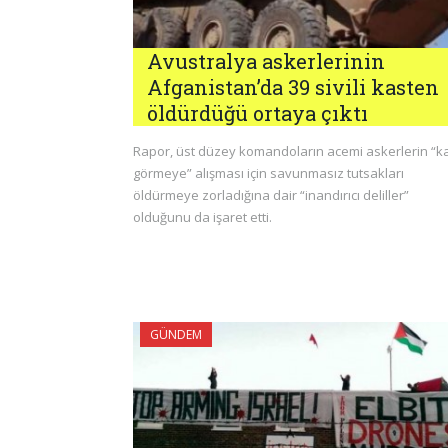
Avustralya askerlerinin
Afganistan’da 39 sivili kasten
öldürdüğü ortaya çıktı
Rapor, üst düzey komandoların acemi askerlerin “k
görmeye” alışması için savunmasız tutsakları
öldürmeye zorladığına dair “inandırıcı deliller”
olduğunu da işaret etti.
GÜNDEM