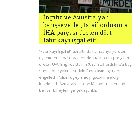
İngiliz ve Avustralyalı
barışseverler, İsrail ordusuna
İHA parçası üreten dört
fabrikayı işgal etti
“Fabrikayı İşgal Et” adı altında kampanya yürüten
eylemciler sabah saatlerinde İHA motoru parçaları
üreten UAV Engines Ltd’nin (UEL) Staffordshire’a bağl
Shenstone yakınlarındaki fabrikasına girişleri
engelledi. Polisin üç eylemciyi gözaltına aldığı
kaydedildi. Avustralya’da ise Melbourne kentinde
benzer bir eylem gerçekleştirildi.