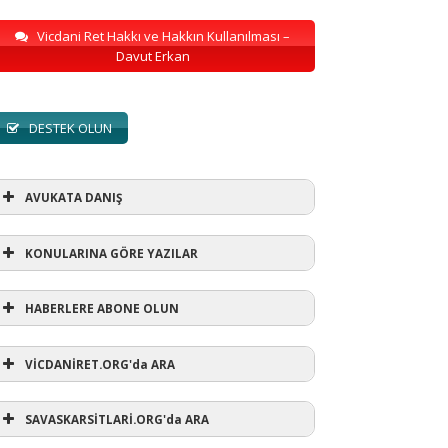
Vicdani Ret Hakkı ve Hakkın Kullanılması –
Davut Erkan
DESTEK OLUN
AVUKATA DANIŞ
KONULARINA GÖRE YAZILAR
HABERLERE ABONE OLUN
KONULARINA GÖRE YAZILAR
VİCDANİRET.ORG'da ARA
AVUKATA DANIŞ
(1)
SAVASKARSİTLARİ.ORG'da ARA
refusewar
(3)
ur' ihtarı