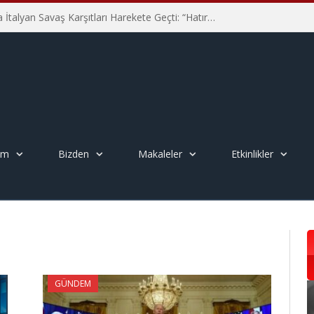
Hiroşima’nın 81. Yılında İtalyan Savaş Karşıtları Harekete Geçti: “Hatırlamak yeterli değil”
em
Bizden
Makaleler
Etkinlikler
GÜNDEM