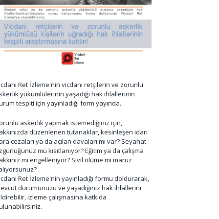
icdani Ret İzleme'nin vicdani retçilerin ve zorunlu
skerlik yükümlülerinin yaşadığı hak ihlallerinin
urum tespiti için yayınladığı form yayında.
orunlu askerlik yapmak istemediğiniz için,
akkınızda düzenlenen tutanaklar, kesinleşen idari
ara cezaları ya da açılan davaları mı var? Seyahat
zgürlüğünüz mü kısıtlanıyor? Eğitim ya da çalışma
akkınız mı engelleniyor? Sivil ölüme mi maruz
alıyorsunuz?
icdani Ret İzleme'nin yayınladığı formu doldurarak,
evcut durumunuzu ve yaşadığınız hak ihlallerini
ildirebilir, izleme çalışmasına katkıda
ulunabilirsiniz.