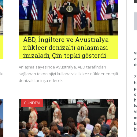
ABD, İngiltere ve Avustralya
nükleer denizaltı anlaşması
V
imzaladı, Çin tepki gösterdi
a
d
Anlaşma sayesinde Avustralya, ABD tarafından
ki
sağlanan teknolojiyi kullanarak ilk kez nükleer enerjili
Z
denizaltılar inşa edecek.
h
p
ö
h
GÜNDEM
k
V
m
b
b