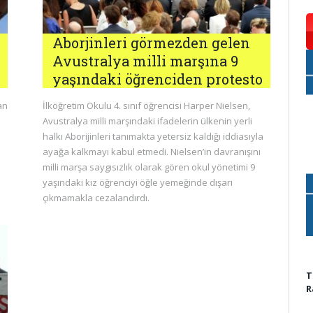
Aborjinleri görmezden gelen
Avustralya milli marşına 9
yaşındaki öğrenciden protesto
an
İlköğretim Okulu 4. sınıf öğrencisi Harper Nielsen,
Avustralya milli marşındaki ifadelerin ülkenin yerli
halkı Aborijinleri tanımakta yetersiz kaldığı iddiasıyla
ayağa kalkmayı kabul etmedi. Nielsen’in davranışını
milli marşa saygısızlık olarak gören okul yönetimi 9
yaşındaki kız öğrenciyi öğle yemeğinde dışarı
çıkmamakla cezalandırdı.
T
R