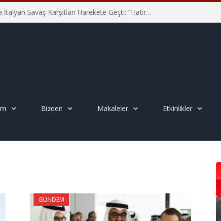
Hiroşima’nın 81. Yılında İtalyan Savaş Karşıtları Harekete Geçti: “Hatırlamak yeterli değil”
em
Bizden
Makaleler
Etkinlikler
GÜNDEM