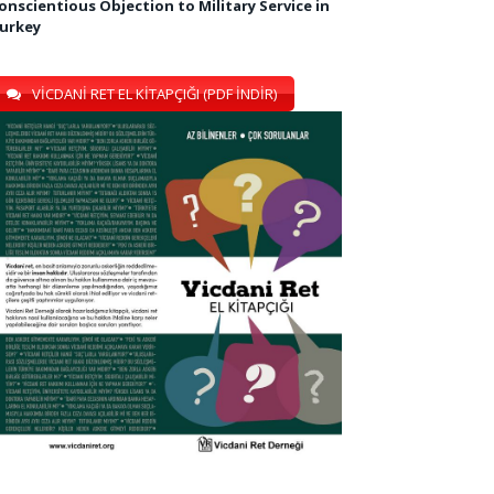
onscientious Objection to Military Service in
urkey
VİCDANİ RET EL KİTAPÇIĞI (PDF İNDİR)