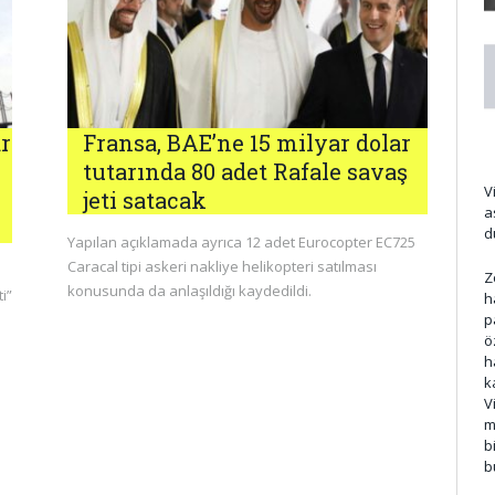
r
Fransa, BAE’ne 15 milyar dolar
tutarında 80 adet Rafale savaş
V
jeti satacak
a
d
Yapılan açıklamada ayrıca 12 adet Eurocopter EC725
Caracal tipi askeri nakliye helikopteri satılması
Z
konusunda da anlaşıldığı kaydedildi.
i”
h
p
ö
h
k
V
m
b
b