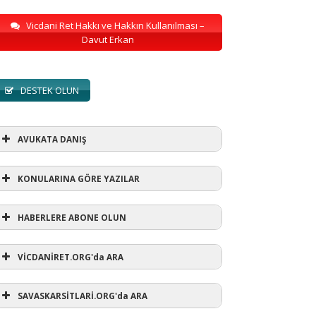
Vicdani Ret Hakkı ve Hakkın Kullanılması –
Davut Erkan
DESTEK OLUN
AVUKATA DANIŞ
KONULARINA GÖRE YAZILAR
HABERLERE ABONE OLUN
KONULARINA GÖRE YAZILAR
VİCDANİRET.ORG'da ARA
AVUKATA DANIŞ
(1)
SAVASKARSİTLARİ.ORG'da ARA
refusewar
(3)
ur' ihtarı