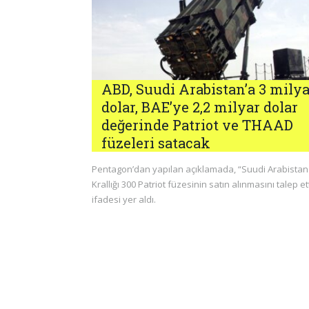
ABD, Suudi Arabistan’a 3 milya
dolar, BAE’ye 2,2 milyar dolar
değerinde Patriot ve THAAD
füzeleri satacak
Pentagon’dan yapılan açıklamada, “Suudi Arabistan
Krallığı 300 Patriot füzesinin satın alınmasını talep ett
ifadesi yer aldı.