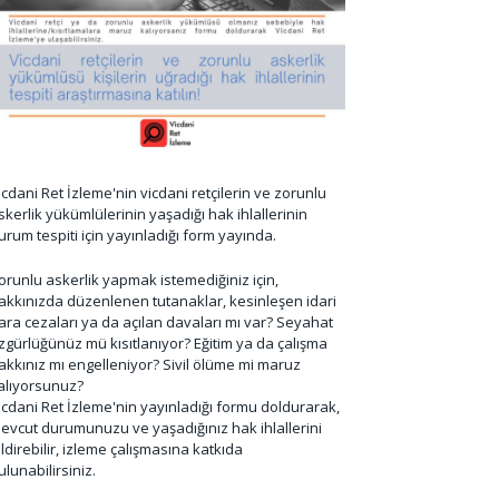
icdani Ret İzleme'nin vicdani retçilerin ve zorunlu
skerlik yükümlülerinin yaşadığı hak ihlallerinin
urum tespiti için yayınladığı form yayında.
orunlu askerlik yapmak istemediğiniz için,
akkınızda düzenlenen tutanaklar, kesinleşen idari
ara cezaları ya da açılan davaları mı var? Seyahat
zgürlüğünüz mü kısıtlanıyor? Eğitim ya da çalışma
akkınız mı engelleniyor? Sivil ölüme mi maruz
alıyorsunuz?
icdani Ret İzleme'nin yayınladığı formu doldurarak,
evcut durumunuzu ve yaşadığınız hak ihlallerini
ildirebilir, izleme çalışmasına katkıda
ulunabilirsiniz.