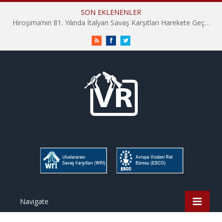
SON EKLENENLER
Hiroşima’nın 81. Yılında İtalyan Savaş Karşıtları Harekete Geçti: “Hatırlamak yeterli değil”
RSS
Facebook
Twitter
Navigate