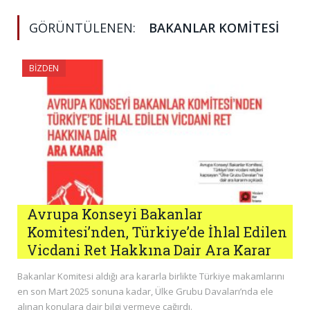
GÖRÜNTÜLENEN:
BAKANLAR KOMITESI
BIZDEN
Avrupa Konseyi Bakanlar
Komitesi’nden, Türkiye’de İhlal Edilen
Vicdani Ret Hakkına Dair Ara Karar
Bakanlar Komitesi aldığı ara kararla birlikte Türkiye makamlarını
en son Mart 2025 sonuna kadar, Ülke Grubu Davaları’nda ele
alınan konulara dair bilgi vermeye çağırdı.