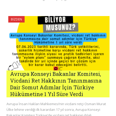
BIZDEN
Avrupa Konseyi Bakanlar Komitesi,
Vicdani Ret Hakkının Tanınmasına
Dair Somut Adımlar İçin Türkiye
Hükümetine 1 Yıl Süre Verdi
Avrupa İnsan Hakları Mahkemesi’nin vicdani retçi Osman Murat
Ülke lehine verdiği ilk karardan 17 yıl sonra, Avrupa Konseyi
Bakanlar Komitesi Türkiye’de vicdani ret hakkının ihlali