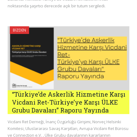
noktasında şaşırtıcı derecede açık bir tutum sergiledi.
BIZDEN
“Türkiye’de Askerlik Hizmetine Karşı
Vicdani Ret-Türkiye’ye Karşı ÜLKE
Grubu Davaları” Raporu Yayında
Vicdani Ret Derneği, İnanç Özgürlüğü Girişimi, Norveç Helsinki
Komitesi, Uluslararası Savaş Karşıtları, Avrupa Vicdani Ret Bürosu
ve Connection e.V. , Ülke Grubu davalarının kararlarının