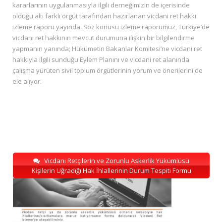
kararlarının uygulanmasıyla ilgili derneğimizin de içerisinde
olduğu altı farklı örgüt tarafından hazırlanan vicdani ret hakkı
izleme raporu yayında. Söz konusu izleme raporumuz, Türkiye’de
vicdani ret hakkının mevcut durumuna ilişkin bir bilgilendirme
yapmanın yanında; Hükümetin Bakanlar Komitesi’ne vicdani ret
hakkıyla ilgili sunduğu Eylem Planını ve vicdani ret alanında
çalışma yürüten sivil toplum örgütlerinin yorum ve önerilerini de
ele alıyor.
Vicdani Retçilerin ve Zorunlu Askerlik Yükümlüsü
Kişilerin Uğradığı Hak İhlallerinin Durum Tespiti Formu