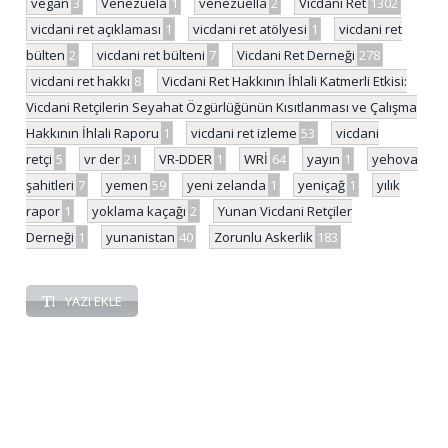
vegan
3
Venezuela
1
venezuella
2
Vicdani Ret
1302
vicdani ret açıklaması
1
vicdani ret atölyesi
1
vicdani ret
bülten
2
vicdani ret bülteni
7
Vicdani Ret Derneği
278
vicdani ret hakkı
8
Vicdani Ret Hakkının İhlali Katmerli Etkisi:
Vicdani Retçilerin Seyahat Özgürlüğünün Kısıtlanması ve Çalışma
Hakkının İhlali Raporu
1
vicdani ret izleme
53
vicdani
retçi
5
vr der
21
VR-DDER
1
WRİ
64
yayın
1
yehova
şahitleri
7
yemen
59
yeni zelanda
1
yeniçağ
1
yılık
rapor
1
yoklama kaçağı
2
Yunan Vicdani Retçiler
Derneği
1
yunanistan
40
Zorunlu Askerlik
183
YAZI EKLE