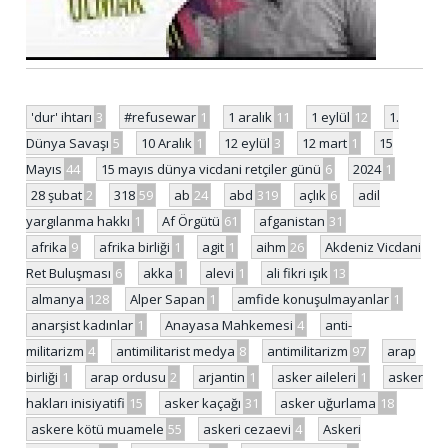
'dur' ihtarı
3
#refusewar
1
1 aralık
11
1 eylül
12
1.
Dünya Savaşı
5
10 Aralık
1
12 eylül
3
12 mart
1
15
Mayıs
44
15 mayıs dünya vicdani retçiler günü
6
2024
1
28 şubat
2
318
59
ab
24
abd
319
açlık
6
adil
yargılanma hakkı
1
Af Örgütü
61
afganistan
31
afrika
9
afrika birliği
1
agit
1
aihm
26
Akdeniz Vicdani
Ret Buluşması
6
akka
1
alevi
1
ali fikri ışık
13
almanya
128
Alper Sapan
1
amfide konuşulmayanlar
1
anarşist kadınlar
1
Anayasa Mahkemesi
4
anti-
militarizm
4
antimilitarist medya
8
antimilitarizm
97
arap
birliği
1
arap ordusu
2
arjantin
1
asker aileleri
1
asker
hakları inisiyatifi
15
asker kaçağı
31
asker uğurlama
18
askere kötü muamele
55
askeri cezaevi
4
Askeri