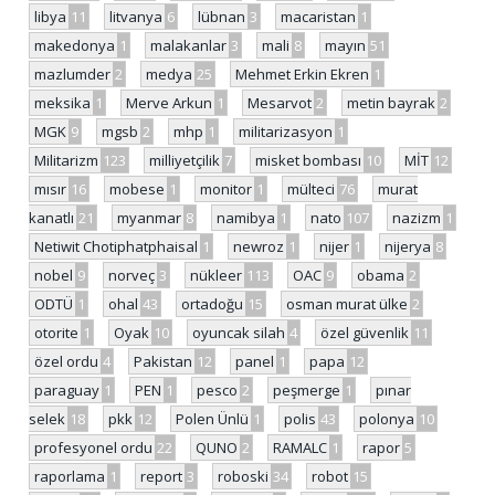
libya
11
litvanya
6
lübnan
3
macaristan
1
makedonya
1
malakanlar
3
mali
8
mayın
51
mazlumder
2
medya
25
Mehmet Erkin Ekren
1
meksika
1
Merve Arkun
1
Mesarvot
2
metin bayrak
2
MGK
9
mgsb
2
mhp
1
militarizasyon
1
Militarizm
123
milliyetçilik
7
misket bombası
10
MİT
12
mısır
16
mobese
1
monitor
1
mülteci
76
murat
kanatlı
21
myanmar
8
namibya
1
nato
107
nazizm
1
Netiwit Chotiphatphaisal
1
newroz
1
nijer
1
nijerya
8
nobel
9
norveç
3
nükleer
113
OAC
9
obama
2
ODTÜ
1
ohal
43
ortadoğu
15
osman murat ülke
2
otorite
1
Oyak
10
oyuncak silah
4
özel güvenlik
11
özel ordu
4
Pakistan
12
panel
1
papa
12
paraguay
1
PEN
1
pesco
2
peşmerge
1
pınar
selek
18
pkk
12
Polen Ünlü
1
polis
43
polonya
10
profesyonel ordu
22
QUNO
2
RAMALC
1
rapor
5
raporlama
1
report
3
roboski
34
robot
15