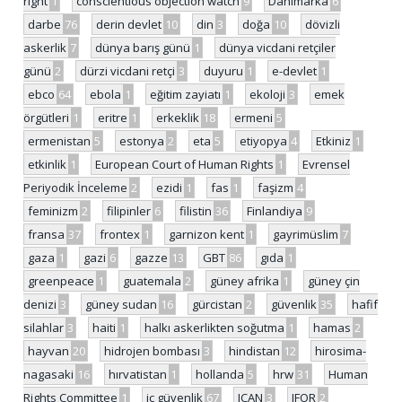
right
1
conscientious objection watch
9
Danimarka
6
darbe
76
derin devlet
10
din
3
doğa
10
dövizli
askerlik
7
dünya barış günü
1
dünya vicdani retçiler
günü
2
dürzi vicdani retçi
3
duyuru
1
e-devlet
1
ebco
64
ebola
1
eğitim zayiatı
1
ekoloji
3
emek
örgütleri
1
eritre
1
erkeklik
18
ermeni
5
ermenistan
5
estonya
2
eta
5
etiyopya
4
Etkiniz
1
etkinlik
1
European Court of Human Rights
1
Evrensel
Periyodik İnceleme
2
ezidi
1
fas
1
faşizm
4
feminizm
2
filipinler
6
filistin
36
Finlandiya
9
fransa
37
frontex
1
garnizon kent
1
gayrimüslim
7
gaza
1
gazi
6
gazze
13
GBT
86
gıda
1
greenpeace
1
guatemala
2
güney afrika
1
güney çin
denizi
3
güney sudan
16
gürcistan
2
güvenlik
35
hafif
silahlar
3
haiti
1
halkı askerlikten soğutma
1
hamas
2
hayvan
20
hidrojen bombası
3
hindistan
12
hirosima-
nagasaki
16
hırvatistan
1
hollanda
5
hrw
31
Human
Rights Committee
1
iç güvenlik
67
ICAN
3
IFOR
2