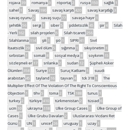
rojava
39
romanya
3
röportaj
2
rusya
150
sağlık
1
sahel
1
Savaş
190
savaş karşıtı
420
savaş karşıtlığı
3
savaş oyunu
2
savaş suçu
77
savaşa hayır
1
şehitlik
56
sergi
1
siber
5
şiddetsizlik
45
şiir
4
Silah
- Yerli
162
silah projeleri
5
Silah ticareti
256
Silahlanma
114
şili
1
şiö
1
SIPRI
41
Sivil
İtaatsizlik
29
sivil ölüm
5
sığınma
1
sıkıyönetim
1
sırbistan
1
somali
8
sosyal medya
8
soykırım
15
sözleşmeli er
17
srilanka
2
sudan
12
Şüpheli Asker
Ölümleri
358
Suriye
172
Suruç Katliamı
1
suudi
arabistan
45
tayland
16
tayvan
4
tck 318
1
The
Multiplier Effect Of The Violation Of The Right To Conscientious
Objection
1
tihv
5
toma
2
TSK
188
tunus
1
turkey
2
türkiye
410
türkmenistan
2
tüsiad
6
ucm
10
ukrayna
118
Ulke Group Cases
1
Ülke Group of
Cases
1
Ülke Grubu Davaları
2
Uluslararası Vicdani Ret
Günü
1
UN
1
unicef
26
uruguay
1
uzay
1