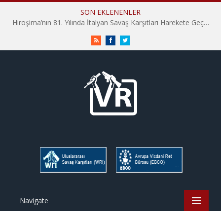
SON EKLENENLER
Hiroşima’nın 81. Yılında İtalyan Savaş Karşıtları Harekete Geçti: “Hatırlamak yeterli değil”
RSS
Facebook
Twitter
Navigate