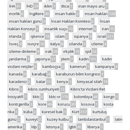
İHA
41
İHD
29
iklim
7
iltica
1
inan mayıs aru
1
incirlik
6
İngiltere
45
insan hakkı
2
insan hakları
138
insan hakları günü
2
İnsan Hakları Komitesi
2
İnsan
Hakları Konseyi
1
insanlık suçu
10
internet
9
iran
15
irlanda
1
işkence
18
islam
5
ispanya
9
israil
231
İsveç
9
isviçre
10
italya
8
izlanda
3
izleme
4
izleme-dinleme
9
ırak
28
ırkçılık
10
ışid
53
jandarma
1
japonya
37
jitem
1
kadın
101
kadın
vicdani retçiler
2
kamboçya
2
kamerun
1
kampanya
4
kanada
9
karabağ
4
karaburun bilim kongresi
1
karadeniz
2
katar
11
kenya
1
kimyasal silah
19
Kıbrıs
1
kıbrıs cumhuriyeti
12
Kıbrıs'ta Vicdani Ret
İnisiyatifi
1
kktc
3
kktc-vr
179
kolombiya
48
kongo
1
kontrgerilla
2
kore
49
korucu
30
kosova
1
kosta
rika
1
küba
2
küresel bak
1
Kürt
317
kurtuluş
günü
2
kuveyt
2
kuzey kutbu
4
lambdaistanbul
1
latin
amerika
1
ldp
1
letonya
1
lgbti
40
liberya
1