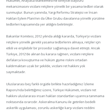
Hükümet, Anayasa Mahkemesi’ne bireysel başvuru
mekanizmasını vicdani retçilere yönelik bir yasama tedbiri olarak
sunmuştur. Bunun yanında, Yargı Reformu Stratejisi ve İnsan
Hakları Eylem Planı’nın da Ülke Grubu davalarına yönelik yürütme
tedbirleri kapsamında yer aldığını belirtmiştir.
Bakanlar Komitesi, 2012 yılında aldığı kararda, Türkiye’yi vicdani
retçilere yönelik gerekli yasama tedbirlerini almaya, retçiler için
etkili ve erişilebilir bir prosedür sağlamaya davet etmişti. Ancak
Türkiye, 2012’de alınan bu karara rağmen, vicdani retçilere
defalarca kovuşturma ve hüküm giyme riskini ortadan
kaldırmaktan uzak bir şekilde, vicdani ret hakkını yok
saymaktadır.
Uluslararası beş farklı örgütle birlikte hazırladığımız İzleme
Raporu’nda belirttiğimiz üzere, Türkiye Hükümeti, vicdani ret
hakkını uluslararası insan hakları standartları uyarınca tanımama
noktasında ısrarcıdır. Askeralma Kanunu ile getirilen bedelli
askerlik uygulaması, zorunlu askerliğe karşı vicdani reddini