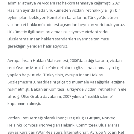
adımlar atmaya ve vicdani ret hakkını tanımaya çağırmıştı. 2021
Haziran ayında kadar, hükümetten vicdani ret hakkıyla ilgili bir
eylem planı bekleyen Komite’nin kararlarını, Türkiye’de süren
vicdani ret hakkı mücadelesi açısından heyecan verici buluyoruz.
Hükümetin ilgili adımları atmasını istiyor ve vicdani reddi
uluslararası insan hakları standartları uyarınca tanıması
gerektiğini yeniden hatırlatıyoruz.
Avrupa İnsan Hakları Mahkemesi, 2006’da aldığı kararla, vicdani
retçi Osman Murat Ülke’nin defalarca gözaltına alınmasıyla ilgili
yapılan başvuruda, Türkiye’nin, Avrupa İnsan Hakları
Sözleşmesi’ni 3. maddesini (alçaltıcı muamele yasağı)ihlal ettiğine
hükmetmişti. Bakanlar Komitesi Türkiye’de vicdani ret hakkının ele
alındığı Ülke Grubu davalarını, 2007 yılında “nitelikli izleme”
kapsamına almıştı.
Vicdani Ret Derneği olarak İnanç Özgürlüğü Girişimi, Norveç
Helsinki Komitesi (Norwegian Helsinki Committee), Uluslararası
Savaş Karşıtları (War Resisters İnternational), Avrupa Vicdani Ret