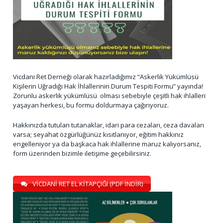
Vicdani Ret Derneği olarak hazırladığımız “Askerlik Yükümlüsü
Kişilerin Uğradığı Hak İhlallerinin Durum Tespiti Formu” yayında!
Zorunlu askerlik yükümlüsü olması sebebiyle çeşitli hak ihlalleri
yaşayan herkesi, bu formu doldurmaya çağırıyoruz.
Hakkınızda tutulan tutanaklar, idari para cezaları, ceza davaları
varsa; seyahat özgürlüğünüz kısıtlanıyor, eğitim hakkınız
engelleniyor ya da başkaca hak ihlallerine maruz kalıyorsanız,
form üzerinden bizimle iletişime geçebilirsiniz.
VİCDANİ RET EL KİTAPÇIĞI (PDF İNDİR)