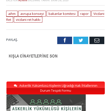
EKLEYEN
ADMIN
EKLENME TARIHI:
EKIM 26, 2020
aihm
avrupa konseyi
bakanlar komitesi
rapor
Vicdani
Ret
vicdani ret hakkı
PAYLAŞ.
Facebook
Twitter
Emai
Askerlik Yükümlüsü Kişilerin Uğradığı Hak İhlallerinin
Durum Tespiti Formu