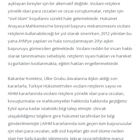
açıklayan bireyler için bir alternatif değildir. Vicdani retçilere
yönelik idari para cezaları ve cezai soruşturmalar, retçiler için
“sivil ölüm” koşullarını sürekli hale getirmektedir. Hükümet
Anayasa Mahkemesi’ne bireysel başvuru mekanizmasını vicdani
retçilerin kullanabileceği bir yol olarak önerirken; 2012 yılından bu
yana AYM’ye yapılan ve hala sonuçlanmayan 20’yi aşkın
başvuruyu görmezden gelmektedir. Vicdani reddin bir insan hakkı
olarak tanınmaması sebebiyle, retçilerin siyasi hakları ve hareket
özgürlükleri kısıtlanmakta, eğitim hakları engellenmektedir.
Bakanlar Komitesi, Ülke Grubu davalarına ilişkin aldığı son
kararlarla, Türkiye Hükümeti’nden vicdani retçilerin sayısı ve
AİHM kararlarında vicdani retçilere yönelik idari para cezaları,
kovuşturmalar ve mahkumiyetler hakkında hakkında geçtiğimiz
Eylül ayına kadar istatistiki bilgi talep etmiştir. (Ancak
ulaşabildiğimiz bilgilere göre hükümet tarafından bir bilgi
gönderilmemiştir.) AİHM kararlarında ismi geçen tüm başvurucular
için idari para cezaları, adli sicil kayıtları gibi sivil ölüme neden
olan her türlü kaydın silinmesini, tekrar ceza tehdidine maruz