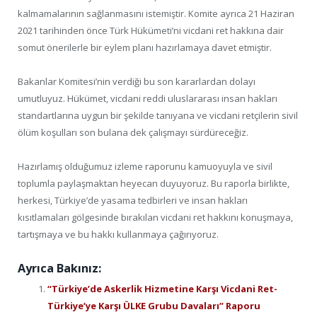
kalmamalarının sağlanmasını istemiştir. Komite ayrıca 21 Haziran
2021 tarihinden önce Türk Hükümeti’ni vicdani ret hakkına dair
somut önerilerle bir eylem planı hazırlamaya davet etmiştir.
Bakanlar Komitesi’nin verdiği bu son kararlardan dolayı
umutluyuz. Hükümet, vicdani reddi uluslararası insan hakları
standartlarına uygun bir şekilde tanıyana ve vicdani retçilerin sivil
ölüm koşulları son bulana dek çalışmayı sürdüreceğiz.
Hazırlamış olduğumuz izleme raporunu kamuoyuyla ve sivil
toplumla paylaşmaktan heyecan duyuyoruz. Bu raporla birlikte,
herkesi, Türkiye’de yasama tedbirleri ve insan hakları
kısıtlamaları gölgesinde bırakılan vicdani ret hakkını konuşmaya,
tartışmaya ve bu hakkı kullanmaya çağırıyoruz.
Ayrıca Bakınız:
“Türkiye’de Askerlik Hizmetine Karşı Vicdani Ret-
Türkiye’ye Karşı ÜLKE Grubu Davaları” Raporu