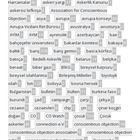
Harcamalar
92
askeri yargı
17
Askerlik Kanunu
1
askersiz lefkoşa
5
Association for Conscientious
Objection
1
asya
1
avrupa
41
avrupa konseyi
26
Avrupa Vicdani Ret Bürosu
2
avustralya
5
avusturya
2
AYİM
1
AYM
14
ayrımcılık
1
azerbaycan
8
bae
2
bahçeşehir üniversitesi
1
bakanlar komitesi
4
bakaya
8
baltık
7
barış
174
barış gemisi
1
basra körfezi
5
batoça
1
Bedelli Askerlik
114
belarus
13
belçika
6
beraat
1
biber gazı
8
BİKG
1
bireysel başvuru
2
bireysel silahlanma
71
Birleşmiş Milletler
2
biyolojik
silah
1
bm
172
bolivya
2
bosna hersek
2
Bulgaristan
3
bulletin
14
bülten
11
burkina faso
1
burundi
2
çad
1
campaign
5
çarşı
1
çekya
1
cezaevi
1
cezaevleri
6
chp
1
çin
35
çınar koçgiri
doğan
3
CO
1
CO Watch
2
çocuk
150
Çocuk
askerler
45
connection e.V
7
conscientious objection
16
conscientious objection association
5
conscientious objection