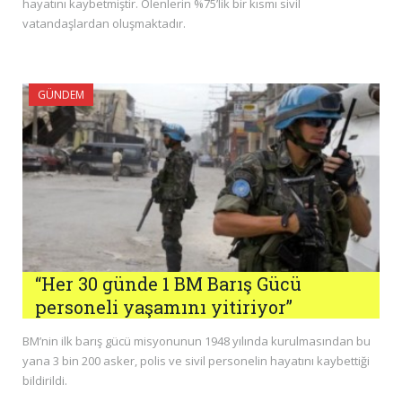
hayatını kaybetmiştir. Ölenlerin %75’lik bir kısmı sivil
vatandaşlardan oluşmaktadır.
GÜNDEM
“Her 30 günde 1 BM Barış Gücü
personeli yaşamını yitiriyor”
BM’nin ilk barış gücü misyonunun 1948 yılında kurulmasından bu
yana 3 bin 200 asker, polis ve sivil personelin hayatını kaybettiği
bildirildi.