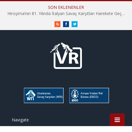
SON EKLENENLER
Hiroşima’nın 81. Yılında İtalyan Savaş Karşıtları Harekete Geçti: “Hatırlamak yeterli değil”
RSS
Facebook
Twitter
Navigate