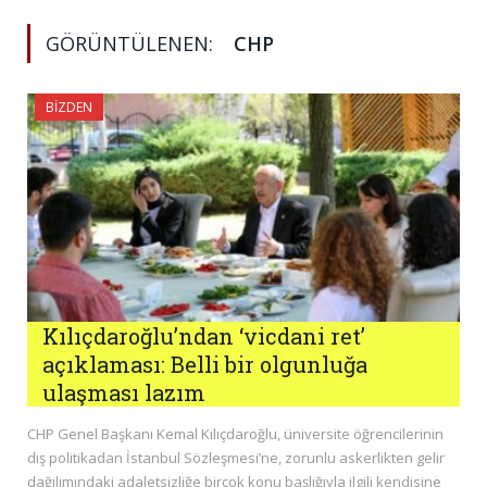
GÖRÜNTÜLENEN:
CHP
BIZDEN
Kılıçdaroğlu’ndan ‘vicdani ret’
açıklaması: Belli bir olgunluğa
ulaşması lazım
CHP Genel Başkanı Kemal Kılıçdaroğlu, üniversite öğrencilerinin
dış politikadan İstanbul Sözleşmesi’ne, zorunlu askerlikten gelir
dağılımındaki adaletsizliğe birçok konu başlığıyla ilgili kendisine