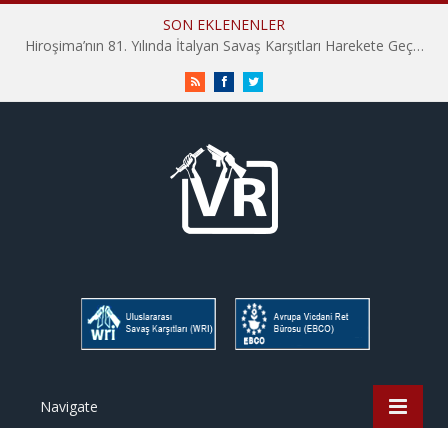
SON EKLENENLER
Hiroşima’nın 81. Yılında İtalyan Savaş Karşıtları Harekete Geçti: “Hatırlamak yeterli değil”
RSS
Facebook
Twitter
Navigate