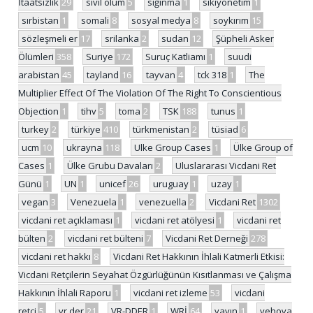
İtaatsizlik
29
sivil ölüm
5
sığınma
1
sıkıyönetim
1
sırbistan
1
somali
8
sosyal medya
8
soykırım
15
sözleşmeli er
17
srilanka
2
sudan
12
Şüpheli Asker
Ölümleri
358
Suriye
172
Suruç Katliamı
1
suudi
arabistan
45
tayland
16
tayvan
4
tck 318
1
The
Multiplier Effect Of The Violation Of The Right To Conscientious
Objection
1
tihv
5
toma
2
TSK
188
tunus
1
turkey
2
türkiye
410
türkmenistan
2
tüsiad
6
ucm
10
ukrayna
118
Ulke Group Cases
1
Ülke Group of
Cases
1
Ülke Grubu Davaları
2
Uluslararası Vicdani Ret
Günü
1
UN
1
unicef
26
uruguay
1
uzay
1
vegan
3
Venezuela
1
venezuella
2
Vicdani Ret
1302
vicdani ret açıklaması
1
vicdani ret atölyesi
1
vicdani ret
bülten
2
vicdani ret bülteni
7
Vicdani Ret Derneği
278
vicdani ret hakkı
8
Vicdani Ret Hakkının İhlali Katmerli Etkisi:
Vicdani Retçilerin Seyahat Özgürlüğünün Kısıtlanması ve Çalışma
Hakkının İhlali Raporu
1
vicdani ret izleme
53
vicdani
retçi
5
vr der
21
VR-DDER
1
WRİ
64
yayın
1
yehova