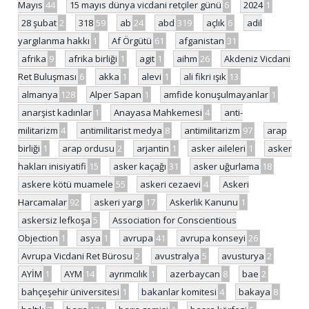
Mayıs
44
15 mayıs dünya vicdani retçiler günü
6
2024
1
28 şubat
2
318
59
ab
24
abd
319
açlık
6
adil
yargılanma hakkı
1
Af Örgütü
61
afganistan
31
afrika
9
afrika birliği
1
agit
1
aihm
26
Akdeniz Vicdani
Ret Buluşması
6
akka
1
alevi
1
ali fikri ışık
13
almanya
128
Alper Sapan
1
amfide konuşulmayanlar
1
anarşist kadınlar
1
Anayasa Mahkemesi
4
anti-
militarizm
4
antimilitarist medya
8
antimilitarizm
97
arap
birliği
1
arap ordusu
2
arjantin
1
asker aileleri
1
asker
hakları inisiyatifi
15
asker kaçağı
31
asker uğurlama
18
askere kötü muamele
55
askeri cezaevi
4
Askeri
Harcamalar
92
askeri yargı
17
Askerlik Kanunu
1
askersiz lefkoşa
5
Association for Conscientious
Objection
1
asya
1
avrupa
41
avrupa konseyi
26
Avrupa Vicdani Ret Bürosu
2
avustralya
5
avusturya
2
AYİM
1
AYM
14
ayrımcılık
1
azerbaycan
8
bae
2
bahçeşehir üniversitesi
1
bakanlar komitesi
4
bakaya
8