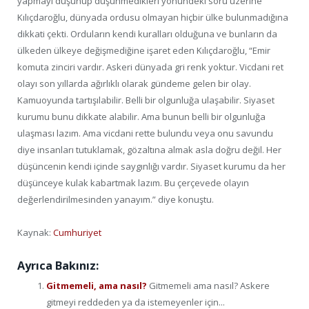
yapmayı düşünüp düşünmedikleri yönündeki soru üzerine
Kılıçdaroğlu, dünyada ordusu olmayan hiçbir ülke bulunmadığına
dikkati çekti. Orduların kendi kuralları olduğuna ve bunların da
ülkeden ülkeye değişmediğine işaret eden Kılıçdaroğlu, “Emir
komuta zinciri vardır. Askeri dünyada gri renk yoktur. Vicdani ret
olayı son yıllarda ağırlıklı olarak gündeme gelen bir olay.
Kamuoyunda tartışılabilir. Belli bir olgunluğa ulaşabilir. Siyaset
kurumu bunu dikkate alabilir. Ama bunun belli bir olgunluğa
ulaşması lazım. Ama vicdani rette bulundu veya onu savundu
diye insanları tutuklamak, gözaltına almak asla doğru değil. Her
düşüncenin kendi içinde saygınlığı vardır. Siyaset kurumu da her
düşünceye kulak kabartmak lazım. Bu çerçevede olayın
değerlendirilmesinden yanayım.” diye konuştu.
Kaynak:
Cumhuriyet
Ayrıca Bakınız:
Gitmemeli, ama nasıl?
Gitmemeli ama nasıl? Askere
gitmeyi reddeden ya da istemeyenler için...