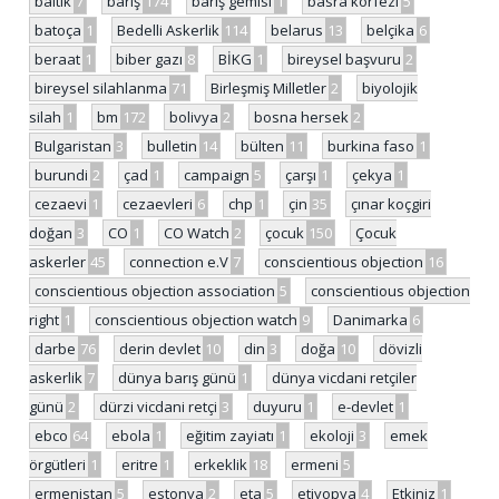
baltık
7
barış
174
barış gemisi
1
basra körfezi
5
batoça
1
Bedelli Askerlik
114
belarus
13
belçika
6
beraat
1
biber gazı
8
BİKG
1
bireysel başvuru
2
bireysel silahlanma
71
Birleşmiş Milletler
2
biyolojik
silah
1
bm
172
bolivya
2
bosna hersek
2
Bulgaristan
3
bulletin
14
bülten
11
burkina faso
1
burundi
2
çad
1
campaign
5
çarşı
1
çekya
1
cezaevi
1
cezaevleri
6
chp
1
çin
35
çınar koçgiri
doğan
3
CO
1
CO Watch
2
çocuk
150
Çocuk
askerler
45
connection e.V
7
conscientious objection
16
conscientious objection association
5
conscientious objection
right
1
conscientious objection watch
9
Danimarka
6
darbe
76
derin devlet
10
din
3
doğa
10
dövizli
askerlik
7
dünya barış günü
1
dünya vicdani retçiler
günü
2
dürzi vicdani retçi
3
duyuru
1
e-devlet
1
ebco
64
ebola
1
eğitim zayiatı
1
ekoloji
3
emek
örgütleri
1
eritre
1
erkeklik
18
ermeni
5
ermenistan
5
estonya
2
eta
5
etiyopya
4
Etkiniz
1