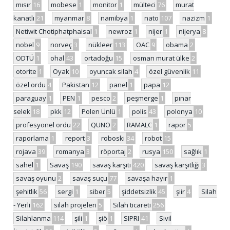
mısır
16
mobese
1
monitor
1
mülteci
76
murat
kanatlı
21
myanmar
8
namibya
1
nato
107
nazizm
1
Netiwit Chotiphatphaisal
1
newroz
1
nijer
1
nijerya
8
nobel
9
norveç
3
nükleer
113
OAC
9
obama
2
ODTÜ
1
ohal
43
ortadoğu
15
osman murat ülke
2
otorite
1
Oyak
10
oyuncak silah
4
özel güvenlik
11
özel ordu
4
Pakistan
12
panel
1
papa
12
paraguay
1
PEN
1
pesco
2
peşmerge
1
pınar
selek
18
pkk
12
Polen Ünlü
1
polis
43
polonya
10
profesyonel ordu
22
QUNO
2
RAMALC
1
rapor
5
raporlama
1
report
3
roboski
34
robot
15
rojava
39
romanya
3
röportaj
2
rusya
150
sağlık
1
sahel
1
Savaş
190
savaş karşıtı
420
savaş karşıtlığı
3
savaş oyunu
2
savaş suçu
77
savaşa hayır
1
şehitlik
56
sergi
1
siber
5
şiddetsizlik
45
şiir
4
Silah
- Yerli
162
silah projeleri
5
Silah ticareti
256
Silahlanma
114
şili
1
şiö
1
SIPRI
41
Sivil