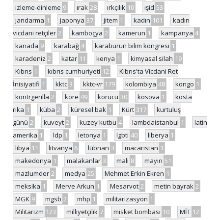
izleme-dinleme
9
ırak
28
ırkçılık
10
ışid
53
jandarma
1
japonya
37
jitem
1
kadın
101
kadın
vicdani retçiler
2
kamboçya
2
kamerun
1
kampanya
4
kanada
9
karabağ
4
karaburun bilim kongresi
1
karadeniz
2
katar
11
kenya
1
kimyasal silah
19
Kıbrıs
1
kıbrıs cumhuriyeti
12
Kıbrıs'ta Vicdani Ret
İnisiyatifi
1
kktc
3
kktc-vr
179
kolombiya
48
kongo
1
kontrgerilla
2
kore
49
korucu
30
kosova
1
kosta
rika
1
küba
2
küresel bak
1
Kürt
317
kurtuluş
günü
2
kuveyt
2
kuzey kutbu
4
lambdaistanbul
1
latin
amerika
1
ldp
1
letonya
1
lgbti
40
liberya
1
libya
11
litvanya
6
lübnan
3
macaristan
1
makedonya
1
malakanlar
3
mali
8
mayın
51
mazlumder
2
medya
25
Mehmet Erkin Ekren
1
meksika
1
Merve Arkun
1
Mesarvot
2
metin bayrak
2
MGK
9
mgsb
2
mhp
1
militarizasyon
1
Militarizm
123
milliyetçilik
7
misket bombası
10
MİT
12