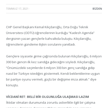
TEMMUZ 17, 2021
·
BIZDEN
CHP Genel Başkanı Kemal Kılıçdaroğlu, Orta Doğu Teknik
Üniversitesi (ODTÜ) öğrencilerinin kurduğu “Kadesh Agenda”
dergisinin yazarı gençlerle kahvaltıda buluştu. Kılıçdaroğlu,
öğrencilerin gündeme ilişkin sorularını yanıtladı.
Gençlere siyasete girme çağrısında bulunan Kılıçdaroğlu, 6 milyon
300 bin gencin ilk kez sandığa gideceğini söyledi. Kılıçdaroğlu,
“Önümüzdeki seçimlerde 6 milyon 300 bin genç sandığa gidip
nasıl bir Türkiye istediğini göstermeli. Kendi beklentilerine uygun
bir partiye oyunu vermeli, güçlü bir değişime imza atmalı.” diye
konuştu.
VİCDANİ RET: BELLİ BİR OLGUNLUĞA ULAŞMASI LAZIM
İktidar olmaları durumunda zorunlu askerlikle ilgili bir çalışma