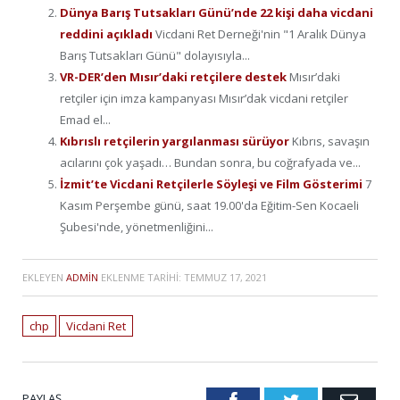
Dünya Barış Tutsakları Günü’nde 22 kişi daha vicdani
reddini açıkladı
Vicdani Ret Derneği'nin "1 Aralık Dünya
Barış Tutsakları Günü" dolayısıyla...
VR-DER’den Mısır’daki retçilere destek
Mısır’daki
retçiler için imza kampanyası Mısır’dak vicdani retçiler
Emad el...
Kıbrıslı retçilerin yargılanması sürüyor
Kıbrıs, savaşın
acılarını çok yaşadı… Bundan sonra, bu coğrafyada ve...
İzmit’te Vicdani Retçilerle Söyleşi ve Film Gösterimi
7
Kasım Perşembe günü, saat 19.00'da Eğitim-Sen Kocaeli
Şubesi'nde, yönetmenliğini...
EKLEYEN
ADMIN
EKLENME TARIHI:
TEMMUZ 17, 2021
chp
Vicdani Ret
PAYLAŞ.