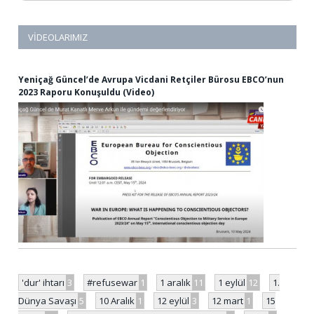
VIDEOLARIMIZ
Yeniçağ Güncel’de Avrupa Vicdani Retçiler Bürosu EBCO’nun
2023 Raporu Konuşuldu (Video)
'dur' ihtarı
3
#refusewar
1
1 aralık
11
1 eylül
12
1.
Dünya Savaşı
5
10 Aralık
1
12 eylül
3
12 mart
1
15