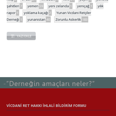
şahitleri
7
yemen
59
yeni zelanda
1
yeniçağ
1
yılık
rapor
1
yoklama kaçağı
2
Yunan Vicdani Retçiler
Derneği
1
yunanistan
40
Zorunlu Askerlik
183
YAZI EKLE
VİCDANİ RET HAKKI İHLALİ BİLDİRİM FORMU