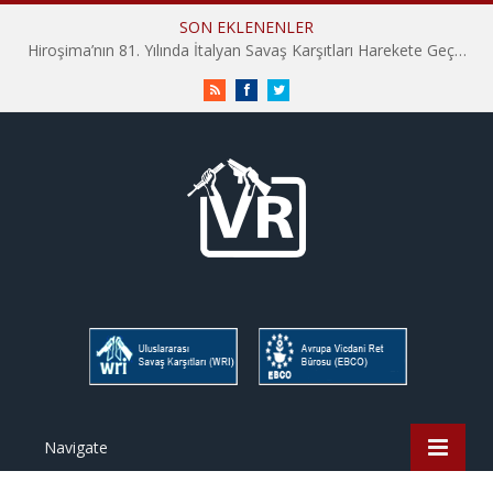
SON EKLENENLER
Hiroşima’nın 81. Yılında İtalyan Savaş Karşıtları Harekete Geçti: “Hatırlamak yeterli değil”
RSS
Facebook
Twitter
Navigate