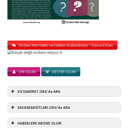
Vicdani Ret Hakkı ve Hakkın Kullanılması – Davut Erkan
ÜYE OLUN
DESTEK OLUN
VİCDANİRET.ORG'da ARA
SAVASKARSİTLARİ.ORG'da ARA
HABERLERE ABONE OLUN