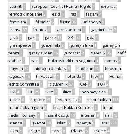
etkinlik
1
European Court of Human Rights
1
Evrensel
Periyodik İnceleme
2
ezidi
1
fas
1
faşizm
4
feminizm
2
filipinler
6
filistin
36
Finlandiya
9
fransa
37
frontex
1
garnizon kent
1
gayrimüslim
7
gaza
1
gazi
6
gazze
13
GBT
86
gıda
1
greenpeace
1
guatemala
2
güney afrika
1
güney çin
denizi
3
güney sudan
16
gürcistan
2
güvenlik
35
hafif
silahlar
3
haiti
1
halkı askerlikten soğutma
1
hamas
2
hayvan
20
hidrojen bombası
3
hindistan
12
hirosima-
nagasaki
16
hırvatistan
1
hollanda
5
hrw
31
Human
Rights Committee
1
iç güvenlik
67
ICAN
3
IFOR
2
İHA
41
İHD
29
iklim
7
iltica
1
inan mayıs aru
1
incirlik
6
İngiltere
45
insan hakkı
2
insan hakları
138
insan hakları günü
2
İnsan Hakları Komitesi
2
İnsan
Hakları Konseyi
1
insanlık suçu
10
internet
9
iran
15
irlanda
1
işkence
18
islam
5
ispanya
9
israil
231
İsveç
9
isviçre
10
italya
8
izlanda
3
izleme
4