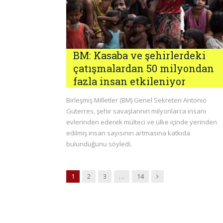
BM: Kasaba ve şehirlerdeki
çatışmalardan 50 milyondan
fazla insan etkileniyor
Birleşmiş Milletler (BM) Genel Sekreteri Antonio
Guterres, şehir savaşlarının milyonlarca insanı
evlerinden ederek mülteci ve ülke içinde yerinden
edilmiş insan sayısının artmasına katkıda
bulunduğunu söyledi.
Next
1
2
3
…
14