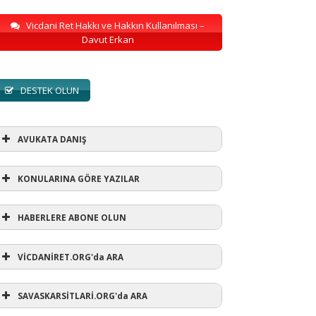
Vicdani Ret Hakkı ve Hakkın Kullanılması –
Davut Erkan
DESTEK OLUN
AVUKATA DANIŞ
KONULARINA GÖRE YAZILAR
HABERLERE ABONE OLUN
KONULARINA GÖRE YAZILAR
VİCDANİRET.ORG'da ARA
AVUKATA DANIŞ
(1)
SAVASKARSİTLARİ.ORG'da ARA
refusewar
(3)
ur' ihtarı