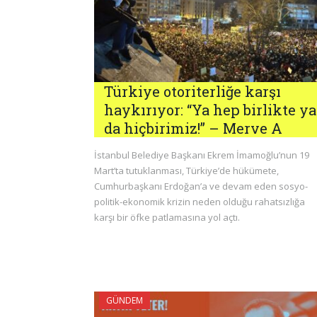
Türkiye otoriterliğe karşı
haykırıyor: “Ya hep birlikte ya
da hiçbirimiz!” – Merve A
İstanbul Belediye Başkanı Ekrem İmamoğlu’nun 19
Mart’ta tutuklanması, Türkiye’de hükümete,
Cumhurbaşkanı Erdoğan’a ve devam eden sosyo-
politik-ekonomik krizin neden olduğu rahatsızlığa
karşı bir öfke patlamasına yol açtı.
GÜNDEM