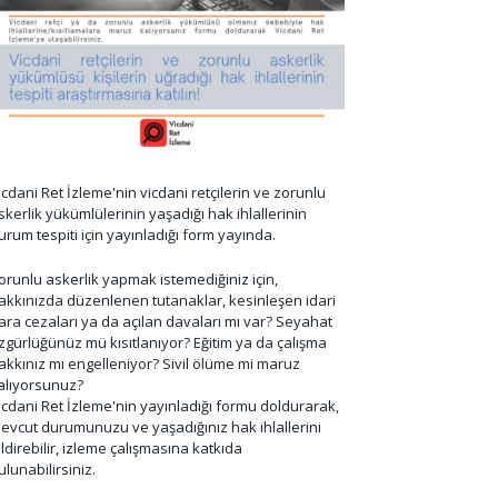
icdani Ret İzleme'nin vicdani retçilerin ve zorunlu
skerlik yükümlülerinin yaşadığı hak ihlallerinin
urum tespiti için yayınladığı form yayında.
orunlu askerlik yapmak istemediğiniz için,
akkınızda düzenlenen tutanaklar, kesinleşen idari
ara cezaları ya da açılan davaları mı var? Seyahat
zgürlüğünüz mü kısıtlanıyor? Eğitim ya da çalışma
akkınız mı engelleniyor? Sivil ölüme mi maruz
alıyorsunuz?
icdani Ret İzleme'nin yayınladığı formu doldurarak,
evcut durumunuzu ve yaşadığınız hak ihlallerini
ildirebilir, izleme çalışmasına katkıda
ulunabilirsiniz.