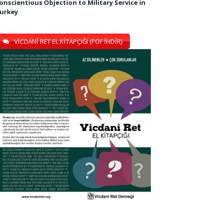
onscientious Objection to Military Service in
urkey
VİCDANİ RET EL KİTAPÇIĞI (PDF İNDİR)