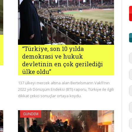
“Türkiye, son 10 yılda
demokrasi ve hukuk
devletinin en çok gerilediği
ülke oldu”
137 ülkeyi mercek altına alan Bertelsmann Vakfı’nın
2022 yılı Dönüşüm Endeksi (BTI) raporu, Türkiye ile ilgili
dikkat çekici sonuçlar ortaya koydu.
GÜNDEM
#
'd