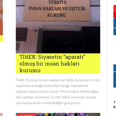
TİHEK: Siyasetin “aparatı”
olmuş bir insan hakları
kurumu
TİHEK (Türkiye İnsan Hakları ve Eşitlik Kurumu) ’in 2022
raporuna baktığımızda ihlal olduğu belirtilerek
yapılan başvuruların yüzde 70’inin kabul edilmediğini,
öte yandan incelenen yüzde 30’luk kesimde de pek
T
çok başvurunun reddedildiğini görüyoruz.
R