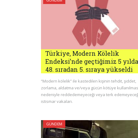
GÜNDEM
Türkiye, Modern Kölelik
Endeksi’nde geçtiğimiz 5 yıld
48. sıradan 5. sıraya yükseldi
“Modern kölelik” ile kastedilen kişinin tehdit, şiddet,
zorlama, aldatma ve/veya gücün kötüye kullanılmas
nedeniyle reddedemeyeceği veya terk edemeyeceğ
istismar vakaları.
GÜNDEM