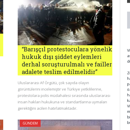
“Barışçıl protestoculara yönelik
V
hukuk dışı şiddet eylemleri
a
d
derhal soruşturulmalı ve failler
adalete teslim edilmelidir”
Z
h
Uluslararası Af Örgütü, çok sayıda olayın
p
görüntülerini incelemiştir ve Türkiye yetkililerine,
ö
h
protestolara polis müdahalesi sırasında uluslararası
k
insan hakları hukukuna ve standartlarına uymaları
V
gerektiğini acilen hatırlatmaktadır.
m
b
b
GÜNDEM