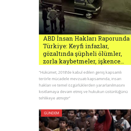
ABD İnsan Hakları Raporunda
Türkiye: Keyfi infazlar,
gözaltında şüpheli ölümler,
zorla kaybetmeler, işkence…
“Hükümet, 2018’de kabul edilen geniş kapsamlı
terörle mücadele mevzuatı kapsamında, insan
hakları ve temel özgürlüklerden yararlanılmasını
kısıtlamaya devam etmiş ve hukukun üstünlüğünü
tehlikeye atmıştır’’
GÜNDEM