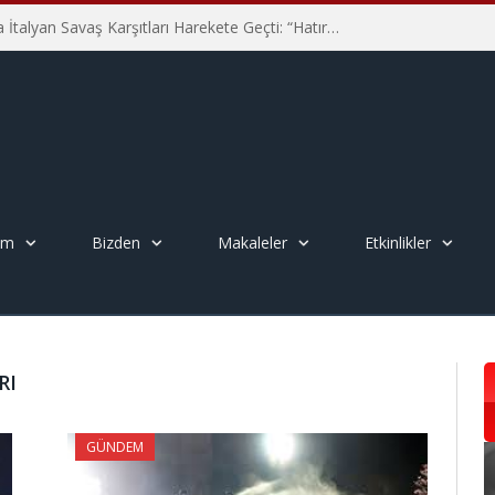
Hiroşima’nın 81. Yılında İtalyan Savaş Karşıtları Harekete Geçti: “Hatırlamak yeterli değil”
em
Bizden
Makaleler
Etkinlikler
RI
GÜNDEM