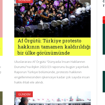
GÜNDEM
C
T
Af Örgütü: Türkiye protesto
a
hakkının tamamen kaldırıldığı
bir ülke görünümünde
Uluslararası Af Örgütü “Dünyada İnsan Haklarının
ı
Durumu”na ilişkin 2022/23 raporunu bugün yayınladı.
i
Raporun Türkiye bölümünde, protesto hakkının
engellenmesinden işkenceye kadar çok sayıda insan
hakkı ihlali ele alındı.
GÜNDEM