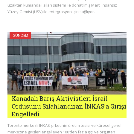
uzaktan kumandalı silah sistemi ile donatılmış Martı İnsansız
Yüzey Gemisi (USV) ile entegrasyon için sağlıyor.
GÜNDEM
Kanadalı Barış Aktivistleri İsrail
Ordusunu Silahlandıran İNKAS’a Girişi
Engelledi
Toronto merkezli INKAS şirketinin üretim tesisi ve küresel genel
merkezine girişleri engelleyen 100’den fazla işçi ve örgütten