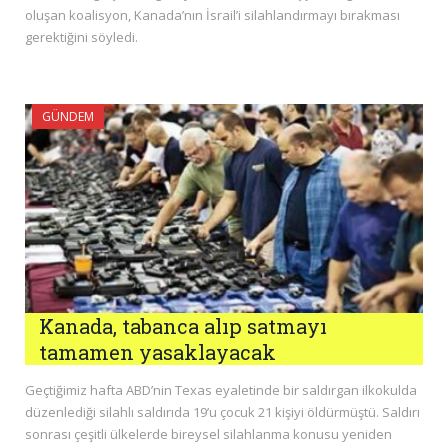
oluşan koalisyon, Kanada’nın İsrail’i silahlandırmayı bırakması
gerektiğini söyledi.
GÜNDEM
Kanada, tabanca alıp satmayı
tamamen yasaklayacak
Geçtiğimiz hafta ABD’nin Texas eyaletinde bir saldırgan ilkokulda
düzenlediği silahlı saldırıda 19’u çocuk 21 kişiyi öldürmüştü. Saldırı
sonrası çeşitli ülkelerde bireysel silahlanma konusu yeniden