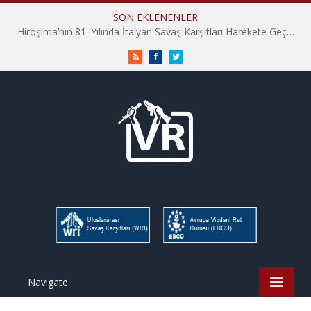
SON EKLENENLER
Hiroşima’nın 81. Yılında İtalyan Savaş Karşıtları Harekete Geçti: “Hatırlamak yeterli değil”
RSS
Facebook
Twitter
Navigate