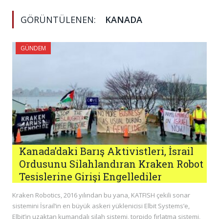
GÖRÜNTÜLENEN:
KANADA
GÜNDEM
Kanada’daki Barış Aktivistleri, İsrail
Ordusunu Silahlandıran Kraken Robot
Tesislerine Girişi Engellediler
Kraken Robotics, 2016 yılından bu yana, KATFISH çekili sonar
sistemini İsrail’in en büyük askeri yüklenicisi Elbit Systems’e,
Elbit’in uzaktan kumandalı silah sistemi, torpido fırlatma sistemi,