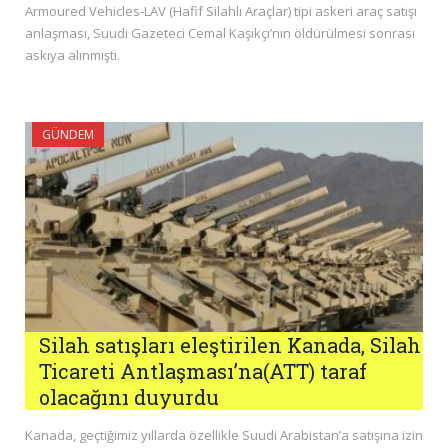
Armoured Vehicles-LAV (Hafif Silahlı Araçlar) tipi askeri araç satışı
anlaşması, Suudi Gazeteci Cemal Kaşıkçı’nın öldürülmesi sonrası
askıya alınmıştı.
GÜNDEM
Silah satışları eleştirilen Kanada, Silah
Ticareti Antlaşması’na(ATT) taraf
olacağını duyurdu
Kanada, geçtiğimiz yıllarda özellikle Suudi Arabistan’a satışına izin