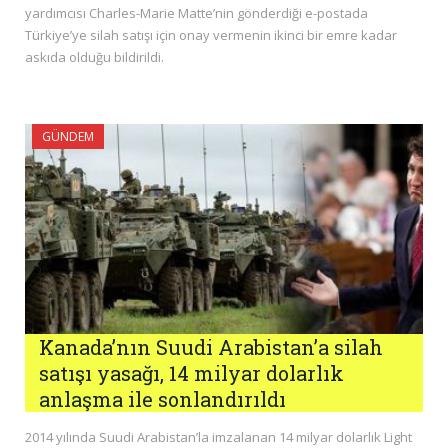
yardımcısı Charles-Marie Matte’nin gönderdiği e-postada
Türkiye’ye silah satışı için onay vermenin ikinci bir emre kadar
askıda olduğu bildirildi.
GÜNDEM
Kanada’nın Suudi Arabistan’a silah
satışı yasağı, 14 milyar dolarlık
anlaşma ile sonlandırıldı
2014 yılında Suudi Arabistan’la imzalanan 14 milyar dolarlık Light