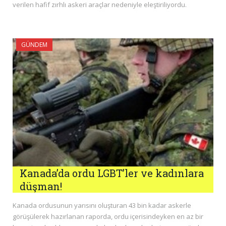
verilen hafif zırhlı askeri araçlar nedeniyle eleştiriliyordu.
GÜNDEM
Kanada’da ordu LGBT’ler ve kadınlara
düşman!
Kanada ordusunun yarısını oluşturan 43 bin kadar askerle
görüşülerek hazırlanan raporda, ordu içerisindeyken en az bir