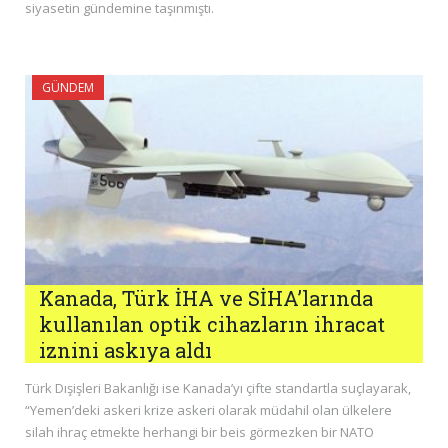
siyasetin gündemine taşınmıştı.
GÜNDEM
Kanada, Türk İHA ve SİHA’larında
kullanılan optik cihazların ihracat
iznini askıya aldı
Türk Dışişleri Bakanlığı ise Kanada’yı çifte standartla suçlayarak,
“Yemen’deki askeri krize askeri olarak müdahil olan ülkelere
silah ihraç etmekte herhangi bir beis görmezken bir NATO