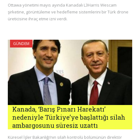
Ottawa yönetimi mayıs ayında Kanadalı L3Harris Wescam
şirketine, görüntüleme ve hedefleme sistemlerini bir Türk drone
üreticisine ihraç etme izni verdi.
GÜNDEM
Kanada, ‘Barış Pınarı Harekatı’
nedeniyle Türkiye’ye başlattığı silah
ambargosunu süresiz uzattı
Küresel İşler Bakanlığı’nın silah kontrolü bölümünün direktör