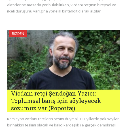
aktörlerine masada yer bulabilirken, vicdani retçinin bireysel ve
ilkeli duruşunu varlığına yönelik bir tehdit olarak algılar.
BIZDEN
Vicdani retçi Şendoğan Yazıcı:
Toplumsal barış için söyleyecek
sözümüz var (Röportaj)
Komisyon vicdani retçilerin sesini duymalı. Bu, yıllardır yok sayılan
bir hakkın teslimi olacak ve kalıcı kardeşlik ile gerçek demokrasi