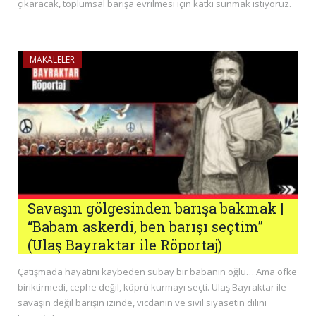
çıkaracak, toplumsal barışa evrilmesi için katkı sunmak istiyoruz.
MAKALELER
Savaşın gölgesinden barışa bakmak |
“Babam askerdi, ben barışı seçtim”
(Ulaş Bayraktar ile Röportaj)
Çatışmada hayatını kaybeden subay bir babanın oğlu… Ama öfke
biriktirmedi, cephe değil, köprü kurmayı seçti. Ulaş Bayraktar ile
savaşın değil barışın izinde, vicdanın ve sivil siyasetin dilini