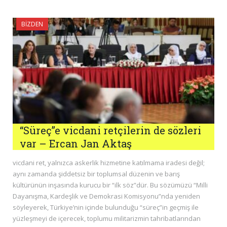
BIZDEN
“Süreç”e vicdani retçilerin de sözleri
var – Ercan Jan Aktaş
vicdani ret, yalnızca askerlik hizmetine katılmama iradesi değil;
aynı zamanda şiddetsiz bir toplumsal düzenin ve barış
kültürünün inşasında kurucu bir “ilk söz”dür. Bu sözümüzü “Milli
Dayanışma, Kardeşlik ve Demokrasi Komisyonu”nda yeniden
söyleyerek, Türkiye’nin içinde bulunduğu “süreç”in geçmiş ile
yüzleşmeyi de içerecek, toplumu militarizmin tahribatlarından