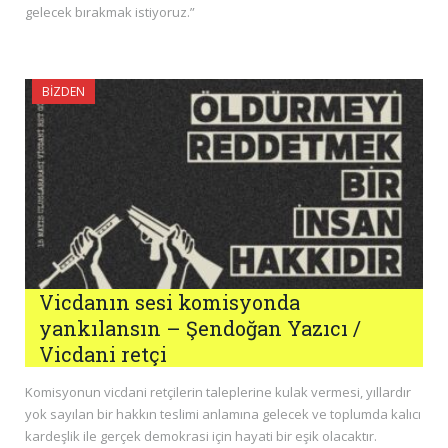
gelecek bırakmak istiyoruz.”
BIZDEN
Vicdanın sesi komisyonda
yankılansın – Şendoğan Yazıcı /
Vicdani retçi
Komisyonun vicdani retçilerin taleplerine kulak vermesi, yıllardır
yok sayılan bir hakkın teslimi anlamına gelecek ve toplumda kalıcı
kardeşlik ile gerçek demokrasi için hayati bir eşik olacaktır.