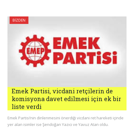
BIZDEN
Emek Partisi, vicdani retçilerin de
komisyona davet edilmesi için ek bir
liste verdi
Emek Partisi’nin dinlenmesini önerdiği vicdani ret hareketi içinde
yer alan isimler ise Şendoğan Yazıcı ve Yavuz Atan oldu.