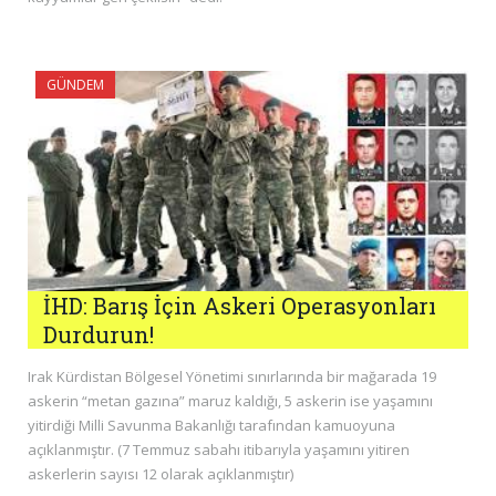
GÜNDEM
İHD: Barış İçin Askeri Operasyonları
Durdurun!
Irak Kürdistan Bölgesel Yönetimi sınırlarında bir mağarada 19
askerin “metan gazına” maruz kaldığı, 5 askerin ise yaşamını
yitirdiği Milli Savunma Bakanlığı tarafından kamuoyuna
açıklanmıştır. (7 Temmuz sabahı itibarıyla yaşamını yitiren
askerlerin sayısı 12 olarak açıklanmıştır)