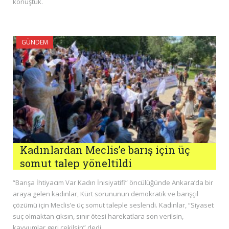
konuştuk.
GÜNDEM
Kadınlardan Meclis’e barış için üç
somut talep yöneltildi
“Barışa İhtiyacım Var Kadın İnisiyatifi” öncülüğünde Ankara’da bir
araya gelen kadınlar, Kürt sorununun demokratik ve barışçıl
çözümü için Meclis’e üç somut taleple seslendi. Kadınlar, “Siyaset
suç olmaktan çıksın, sınır ötesi harekatlara son verilsin,
kayyumlar geri çekilsin” dedi.