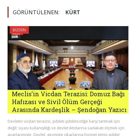
GÖRÜNTÜLENEN:
KÜRT
BIZDEN
Meclis’in Vicdan Terazisi: Domuz Bağı
Hafızası ve Sivil Ölüm Gerçeği
Arasında Kardeşlik – Şendoğan Yazıcı
Devletin vicdan terazisi, şiddeti şiddetsizliğe karşı tartmak için
değil; siyasi kullanışlılığı ve devlet iktidarına sadakati ölçmek için
ayarlanmıştır. Devlet, geçmişte çıkarlarına hizmet etmiş şiddet