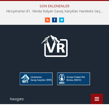
SON EKLENENLER
Hiroşima’nın 81. Yılında İtalyan Savaş Karşıtları Harekete Geçti: “Hatırlamak yeterli değil”
RSS
Facebook
Twitter
Navigate