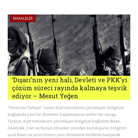
MAKALELER
‘Dışarı’nın yeni hali, Devleti ve PKK’yi
çözüm süreci rayında kalmaya teşvik
ediyor – Mesut Yeğen
“Terörsüz Türkiye” süreci Kürt meselesini çevreleyen bölgesel
bağlamda yeni bir dönemin başlamasına verilen bir cevap.
Türkiye, Kürt meselesini çevreleyen bölgesel bağlamın Baas,
İslamcılık, İran ve Rusya olmadan yeniden kuruluşuna, bölgenin
post-Baas ve post-İslamcı yeni dönemine Kürtlerle barışarak