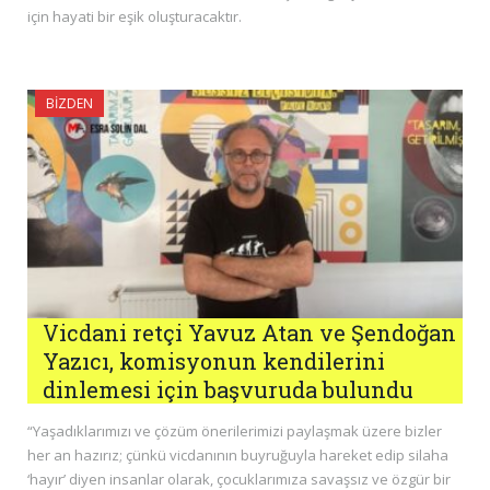
için hayati bir eşik oluşturacaktır.
BIZDEN
Vicdani retçi Yavuz Atan ve Şendoğan
Yazıcı, komisyonun kendilerini
dinlemesi için başvuruda bulundu
“Yaşadıklarımızı ve çözüm önerilerimizi paylaşmak üzere bizler
her an hazırız; çünkü vicdanının buyruğuyla hareket edip silaha
‘hayır’ diyen insanlar olarak, çocuklarımıza savaşsız ve özgür bir