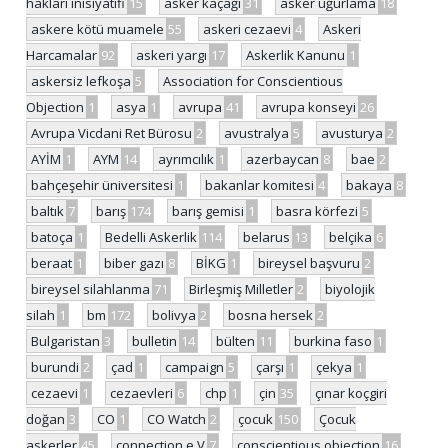
hakları inisiyatifi
15
asker kaçağı
31
asker uğurlama
18
askere kötü muamele
55
askeri cezaevi
4
Askeri
Harcamalar
92
askeri yargı
17
Askerlik Kanunu
1
askersiz lefkoşa
5
Association for Conscientious
Objection
1
asya
1
avrupa
41
avrupa konseyi
26
Avrupa Vicdani Ret Bürosu
2
avustralya
5
avusturya
2
AYİM
1
AYM
14
ayrımcılık
1
azerbaycan
8
bae
2
bahçeşehir üniversitesi
1
bakanlar komitesi
4
bakaya
8
baltık
7
barış
174
barış gemisi
1
basra körfezi
5
batoça
1
Bedelli Askerlik
114
belarus
13
belçika
6
beraat
1
biber gazı
8
BİKG
1
bireysel başvuru
2
bireysel silahlanma
71
Birleşmiş Milletler
2
biyolojik
silah
1
bm
172
bolivya
2
bosna hersek
2
Bulgaristan
3
bulletin
14
bülten
11
burkina faso
1
burundi
2
çad
1
campaign
5
çarşı
1
çekya
1
cezaevi
1
cezaevleri
6
chp
1
çin
35
çınar koçgiri
doğan
3
CO
1
CO Watch
2
çocuk
150
Çocuk
askerler
45
connection e.V
7
conscientious objection
16