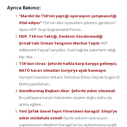
Ayrıca Bakınız:
“Mardin’de TSK’nin yaptığı operasyon çatışmasızlığı
ihlal ediyor”
TSK'nin elini siyasetten çekmesi gerekiyor"
diyen HDP Grup Başkanvekili Pervin...
HDP, TSK’nın Yaktığı, Devletin Söndürmediği
Şırnak’taki Orman Yangınını Meclise Taşıdı
HDP
milletvekili Faysal Sarıyıldız, Cudı Dağı’da askerlerin attığı
top atışı...
TSK’dan itiraz: Şehirde halkla karşı karşıya gelmeyiz,
NATO kararı olmadan Suriye’ye ayak basmayız
Hürriyet Gazetesi Ankara Temsilcisi Deniz Zeyrek bugün (5
Ekim) yayımlanan...
Genelkurmay Başkanı Akar: Şehirde asker olmamalı
Bu yaklaşıma karşın hükümetin seçime doğru daha da
artma eğilimi...
Yeni Şafak Genel Yayın Yönetmeni Karagül: Silopi’ye
asker müdahale etmeli
İlçede askerin operasyon
yapmamasını eleştiren Karagül'ün bu açıklamasına çeşitli