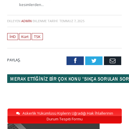
kesimlerden...
EKLEYEN
ADMIN
EKLENME TARIHI:
TEMMUZ 7, 2025
İHD
Kürt
TSK
PAYLAŞ.
Facebook
Twitter
Emai
Askerlik Yükümlüsü Kişilerin Uğradığı Hak İhlallerinin
Durum Tespiti Formu