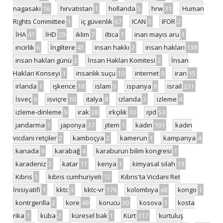
nagasaki
16
hırvatistan
1
hollanda
5
hrw
31
Human
Rights Committee
1
iç güvenlik
67
ICAN
3
IFOR
2
İHA
41
İHD
29
iklim
7
iltica
1
inan mayıs aru
1
incirlik
6
İngiltere
45
insan hakkı
2
insan hakları
138
insan hakları günü
2
İnsan Hakları Komitesi
2
İnsan
Hakları Konseyi
1
insanlık suçu
10
internet
9
iran
15
irlanda
1
işkence
18
islam
5
ispanya
9
israil
231
İsveç
9
isviçre
10
italya
8
izlanda
3
izleme
4
izleme-dinleme
9
ırak
28
ırkçılık
10
ışid
53
jandarma
1
japonya
37
jitem
1
kadın
101
kadın
vicdani retçiler
2
kamboçya
2
kamerun
1
kampanya
4
kanada
9
karabağ
4
karaburun bilim kongresi
1
karadeniz
2
katar
11
kenya
1
kimyasal silah
19
Kıbrıs
1
kıbrıs cumhuriyeti
12
Kıbrıs'ta Vicdani Ret
İnisiyatifi
1
kktc
3
kktc-vr
179
kolombiya
48
kongo
1
kontrgerilla
2
kore
49
korucu
30
kosova
1
kosta
rika
1
küba
2
küresel bak
1
Kürt
317
kurtuluş