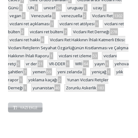
Günü
1
UN
1
unicef
26
uruguay
1
uzay
1
vegan
3
Venezuela
1
venezuella
2
Vicdani Ret
1302
vicdani ret açıklaması
1
vicdani ret atölyesi
1
vicdani ret
bülten
2
vicdani ret bülteni
7
Vicdani Ret Derneği
278
vicdani ret hakkı
8
Vicdani Ret Hakkının İhlali Katmerli Etkisi:
Vicdani Retçilerin Seyahat Özgürlüğünün Kısıtlanması ve Çalışma
Hakkının İhlali Raporu
1
vicdani ret izleme
53
vicdani
retçi
5
vr der
21
VR-DDER
1
WRİ
64
yayın
1
yehova
şahitleri
7
yemen
59
yeni zelanda
1
yeniçağ
1
yılık
rapor
1
yoklama kaçağı
2
Yunan Vicdani Retçiler
Derneği
1
yunanistan
40
Zorunlu Askerlik
183
YAZI EKLE