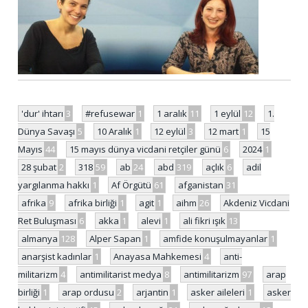
'dur' ihtarı
3
#refusewar
1
1 aralık
11
1 eylül
12
1.
Dünya Savaşı
5
10 Aralık
1
12 eylül
3
12 mart
1
15
Mayıs
44
15 mayıs dünya vicdani retçiler günü
6
2024
1
28 şubat
2
318
59
ab
24
abd
319
açlık
6
adil
yargılanma hakkı
1
Af Örgütü
61
afganistan
31
afrika
9
afrika birliği
1
agit
1
aihm
26
Akdeniz Vicdani
Ret Buluşması
6
akka
1
alevi
1
ali fikri ışık
13
almanya
128
Alper Sapan
1
amfide konuşulmayanlar
1
anarşist kadınlar
1
Anayasa Mahkemesi
4
anti-
militarizm
4
antimilitarist medya
8
antimilitarizm
97
arap
birliği
1
arap ordusu
2
arjantin
1
asker aileleri
1
asker