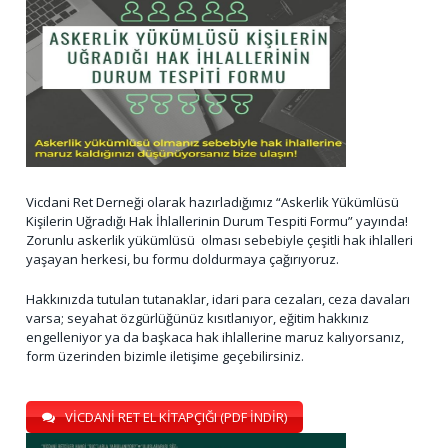
Vicdani Ret Derneği olarak hazırladığımız “Askerlik Yükümlüsü
Kişilerin Uğradığı Hak İhlallerinin Durum Tespiti Formu” yayında!
Zorunlu askerlik yükümlüsü olması sebebiyle çeşitli hak ihlalleri
yaşayan herkesi, bu formu doldurmaya çağırıyoruz.
Hakkınızda tutulan tutanaklar, idari para cezaları, ceza davaları
varsa; seyahat özgürlüğünüz kısıtlanıyor, eğitim hakkınız
engelleniyor ya da başkaca hak ihlallerine maruz kalıyorsanız,
form üzerinden bizimle iletişime geçebilirsiniz.
VİCDANİ RET EL KİTAPÇIĞI (PDF İNDİR)