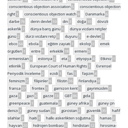
conscientious objection association
5
conscientious objection
right
1
conscientious objection watch
9
Danimarka
6
darbe
76
derin devlet
10
din
3
doğa
10
dövizli
askerlik
7
dünya barış günü
1
dünya vicdani retçiler
günü
2
dürzi vicdani retçi
3
duyuru
1
e-devlet
1
ebco
64
ebola
1
eğitim zayiatı
1
ekoloji
3
emek
örgütleri
1
eritre
1
erkeklik
18
ermeni
5
ermenistan
5
estonya
2
eta
5
etiyopya
4
Etkiniz
1
etkinlik
1
European Court of Human Rights
1
Evrensel
Periyodik İnceleme
2
ezidi
1
fas
1
faşizm
4
feminizm
2
filipinler
6
filistin
36
Finlandiya
9
fransa
37
frontex
1
garnizon kent
1
gayrimüslim
7
gaza
1
gazi
6
gazze
13
GBT
86
gıda
1
greenpeace
1
guatemala
2
güney afrika
1
güney çin
denizi
3
güney sudan
16
gürcistan
2
güvenlik
35
hafif
silahlar
3
haiti
1
halkı askerlikten soğutma
1
hamas
2
hayvan
20
hidrojen bombası
3
hindistan
12
hirosima-