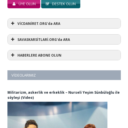
ÜYE OLUN
DESTEK OLUN
VİCDANİRET.ORG'da ARA
SAVASKARSİTLARİ.ORG'da ARA
HABERLERE ABONE OLUN
VIDEOLARIMIZ
Militarizm, askerlik ve erkeklik – Nurseli Yeşim Sünbüloğlu ile
söyleşi (Video)