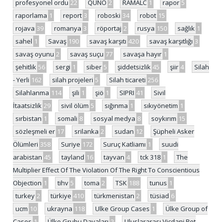
profesyonel ordu
22
QUNO
2
RAMALC
1
rapor
5
raporlama
1
report
3
roboski
34
robot
15
rojava
39
romanya
3
röportaj
2
rusya
150
sağlık
1
sahel
1
Savaş
190
savaş karşıtı
420
savaş karşıtlığı
3
savaş oyunu
2
savaş suçu
77
savaşa hayır
1
şehitlik
56
sergi
1
siber
5
şiddetsizlik
45
şiir
4
Silah
- Yerli
162
silah projeleri
5
Silah ticareti
256
Silahlanma
114
şili
1
şiö
1
SIPRI
41
Sivil
İtaatsizlik
29
sivil ölüm
5
sığınma
1
sıkıyönetim
1
sırbistan
1
somali
8
sosyal medya
8
soykırım
15
sözleşmeli er
17
srilanka
2
sudan
12
Şüpheli Asker
Ölümleri
358
Suriye
172
Suruç Katliamı
1
suudi
arabistan
45
tayland
16
tayvan
4
tck 318
1
The
Multiplier Effect Of The Violation Of The Right To Conscientious
Objection
1
tihv
5
toma
2
TSK
188
tunus
1
turkey
2
türkiye
410
türkmenistan
2
tüsiad
6
ucm
10
ukrayna
118
Ulke Group Cases
1
Ülke Group of
Cases
1
Ülke Grubu Davaları
2
Uluslararası Vicdani Ret