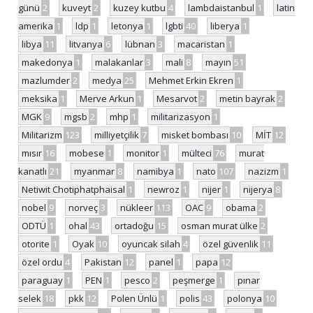
günü
2
kuveyt
2
kuzey kutbu
4
lambdaistanbul
1
latin
amerika
1
ldp
1
letonya
1
lgbti
40
liberya
1
libya
11
litvanya
6
lübnan
3
macaristan
1
makedonya
1
malakanlar
3
mali
8
mayın
51
mazlumder
2
medya
25
Mehmet Erkin Ekren
1
meksika
1
Merve Arkun
1
Mesarvot
2
metin bayrak
2
MGK
9
mgsb
2
mhp
1
militarizasyon
1
Militarizm
123
milliyetçilik
7
misket bombası
10
MİT
12
mısır
16
mobese
1
monitor
1
mülteci
76
murat
kanatlı
21
myanmar
8
namibya
1
nato
107
nazizm
1
Netiwit Chotiphatphaisal
1
newroz
1
nijer
1
nijerya
8
nobel
9
norveç
3
nükleer
113
OAC
9
obama
2
ODTÜ
1
ohal
43
ortadoğu
15
osman murat ülke
2
otorite
1
Oyak
10
oyuncak silah
4
özel güvenlik
11
özel ordu
4
Pakistan
12
panel
1
papa
12
paraguay
1
PEN
1
pesco
2
peşmerge
1
pınar
selek
18
pkk
12
Polen Ünlü
1
polis
43
polonya
10