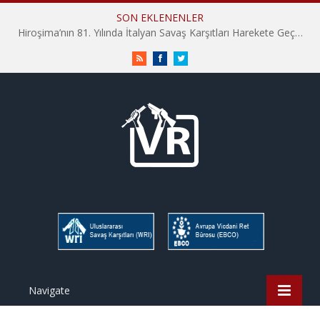
SON EKLENENLER
Hiroşima’nın 81. Yılında İtalyan Savaş Karşıtları Harekete Geçti: “Hatırlamak yeterli değil”
RSS
Facebook
Twitter
Navigate