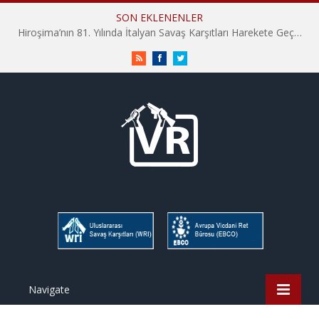
SON EKLENENLER
Hiroşima’nın 81. Yılında İtalyan Savaş Karşıtları Harekete Geçti: “Hatırlamak yeterli değil”
RSS
Facebook
Twitter
Navigate