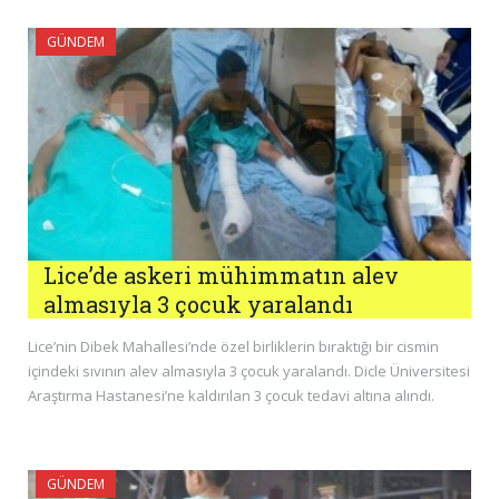
GÜNDEM
Lice’de askeri mühimmatın alev
almasıyla 3 çocuk yaralandı
Lice’nin Dibek Mahallesi’nde özel birliklerin bıraktığı bir cismin
içindeki sıvının alev almasıyla 3 çocuk yaralandı. Dicle Üniversitesi
Araştırma Hastanesi’ne kaldırılan 3 çocuk tedavi altına alındı.
GÜNDEM