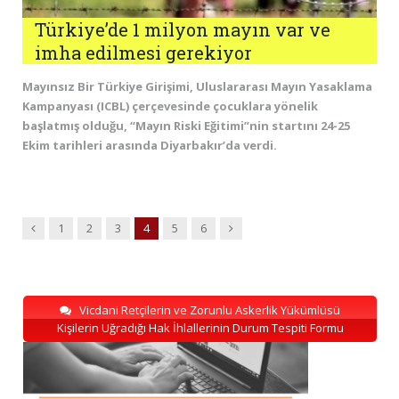
Türkiye’de 1 milyon mayın var ve
imha edilmesi gerekiyor
Mayınsız Bir Türkiye Girişimi, Uluslararası Mayın Yasaklama
Kampanyası (ICBL) çerçevesinde çocuklara yönelik
başlatmış olduğu, “Mayın Riski Eğitimi”nin startını 24-25
Ekim tarihleri arasında Diyarbakır’da verdi.
Previous
Next
1
2
3
4
5
6
Vicdani Retçilerin ve Zorunlu Askerlik Yükümlüsü
Kişilerin Uğradığı Hak İhlallerinin Durum Tespiti Formu