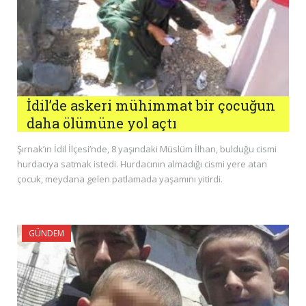
İdil’de askeri mühimmat bir çocuğun
daha ölümüne yol açtı
Şırnak’ın İdil İlçesi’nde, 8 yaşındaki Müslüm İlhan, bulduğu cismi
hurdacıya satmak istedi. Hurdacının almadığı cismi yere atan
çocuk, meydana gelen patlamada yaşamını yitirdi.
GÜNDEM