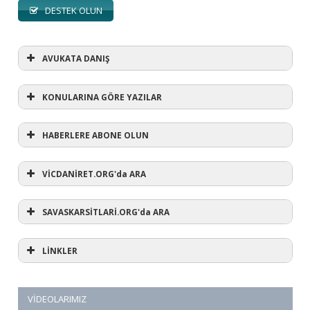
DESTEK OLUN
AVUKATA DANIŞ
KONULARINA GÖRE YAZILAR
HABERLERE ABONE OLUN
KONULARINA GÖRE YAZILAR
AVUKATA DANIŞ
VİCDANİRET.ORG'da ARA
(1)
SAVASKARSİTLARİ.ORG'da ARA
#refusewar
(3)
'dur' ihtarı
(11)
1 aralık
LİNKLER
(12)
1 eylül
(5)
1. Dünya Savaşı
(1)
10 Aralık
(3)
12 eylül
VİDEOLARIMIZ
(1)
12 mart