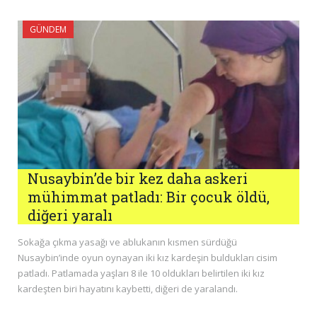
GÜNDEM
Nusaybin’de bir kez daha askeri
mühimmat patladı: Bir çocuk öldü,
diğeri yaralı
Sokağa çıkma yasağı ve ablukanın kısmen sürdüğü
Nusaybin’inde oyun oynayan iki kız kardeşin buldukları cisim
patladı. Patlamada yaşları 8 ile 10 oldukları belirtilen iki kız
kardeşten biri hayatını kaybetti, diğeri de yaralandı.