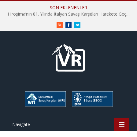
SON EKLENENLER
Hiroşima’nın 81. Yılında İtalyan Savaş Karşıtları Harekete Geçti: “Hatırlamak yeterli değil”
RSS
Facebook
Twitter
Navigate