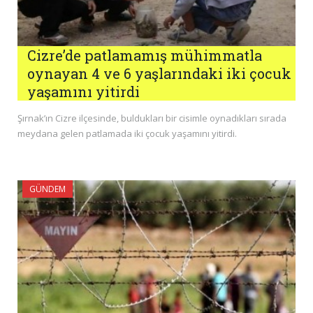
Cizre’de patlamamış mühimmatla
oynayan 4 ve 6 yaşlarındaki iki çocuk
yaşamını yitirdi
Şırnak’ın Cizre ilçesinde, buldukları bir cisimle oynadıkları sırada
meydana gelen patlamada iki çocuk yaşamını yitirdi.
GÜNDEM