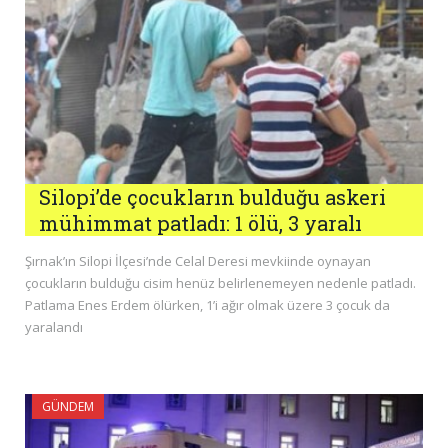
Silopi’de çocukların bulduğu askeri
mühimmat patladı: 1 ölü, 3 yaralı
Şırnak’ın Silopi İlçesi’nde Celal Deresi mevkiinde oynayan
çocukların bulduğu cisim henüz belirlenemeyen nedenle patladı.
Patlama Enes Erdem ölürken, 1’i ağır olmak üzere 3 çocuk da
yaralandı
GÜNDEM