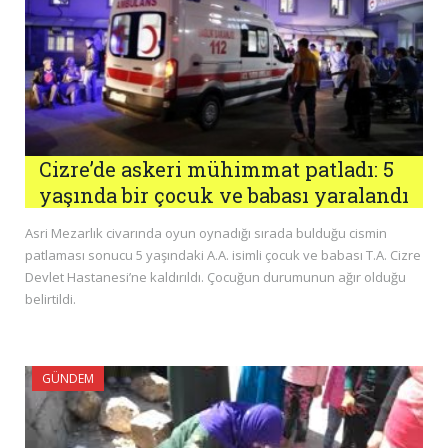
Cizre’de askeri mühimmat patladı: 5
yaşında bir çocuk ve babası yaralandı
Asri Mezarlık civarında oyun oynadığı sırada bulduğu cismin
patlaması sonucu 5 yaşındaki A.A. isimli çocuk ve babası T.A. Cizre
Devlet Hastanesi’ne kaldırıldı. Çocuğun durumunun ağır olduğu
belirtildi.
GÜNDEM