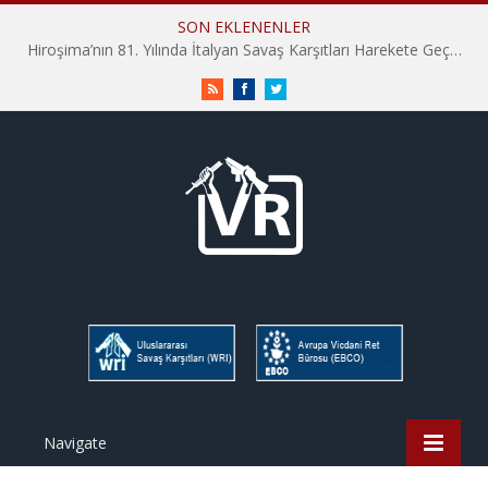
SON EKLENENLER
Hiroşima’nın 81. Yılında İtalyan Savaş Karşıtları Harekete Geçti: “Hatırlamak yeterli değil”
RSS
Facebook
Twitter
Navigate