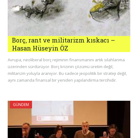
Borç, rant ve militarizm kıskacı –
Hasan Hüseyin ÖZ
Avrupa, neoliberal borç rejiminin finansmanını artık silahlanma
üzerinden sürdürüyor. Borç krizinin çözümü üretim değil,
militarizm yoluyla aranıyor. Bu sadece jeopolitik bir strateji değil,
aynı zamanda finansal bir yeniden yapılandırma tercihidir.
GÜNDEM