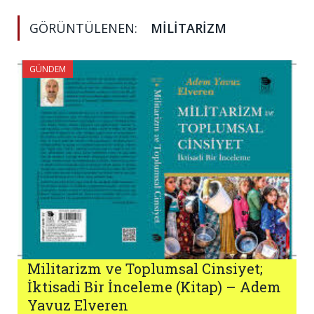
GÖRÜNTÜLENEN:
MILITARIZM
GÜNDEM
Militarizm ve Toplumsal Cinsiyet;
İktisadi Bir İnceleme (Kitap) – Adem
Yavuz Elveren