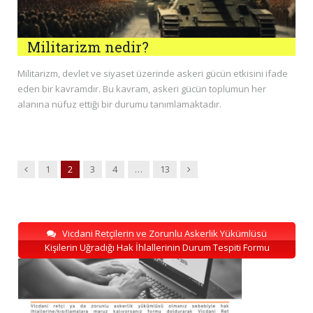
Militarizm nedir?
Militarizm, devlet ve siyaset üzerinde askeri gücün etkisini ifade
eden bir kavramdır. Bu kavram, askeri gücün toplumun her
alanına nüfuz ettiği bir durumu tanımlamaktadır.
Previous
Next
1
2
3
4
…
13
Vicdani Retçilerin ve Zorunlu Askerlik Yükümlüsü
Kişilerin Uğradığı Hak İhlallerinin Durum Tespiti Formu