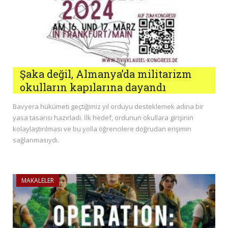
Şaka değil, Almanya’da militarizm
okulların kapılarına dayandı
Bavyera hükümeti geçtiğimiz yıl orduyu desteklemek adına bir
yasa tasarısı hazırladı. İlk hedef, ordunun okullara girişinin
kolaylaştırılması ve bu yolla öğrencilere doğrudan erişimin
sağlanmasıydı.
MAKALELER