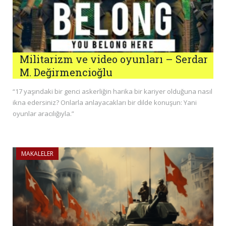
Militarizm ve video oyunları – Serdar
M. Değirmencioğlu
“17 yaşındaki bir genci askerliğin harika bir kariyer olduğuna nasıl
ikna edersiniz? Onlarla anlayacakları bir dilde konuşun: Yani
oyunlar aracılığıyla.”
MAKALELER