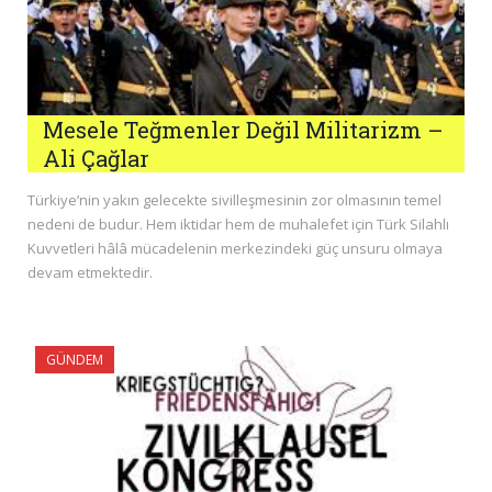
Mesele Teğmenler Değil Militarizm –
Ali Çağlar
Türkiye’nin yakın gelecekte sivilleşmesinin zor olmasının temel
nedeni de budur. Hem iktidar hem de muhalefet için Türk Silahlı
Kuvvetleri hâlâ mücadelenin merkezindeki güç unsuru olmaya
devam etmektedir.
GÜNDEM