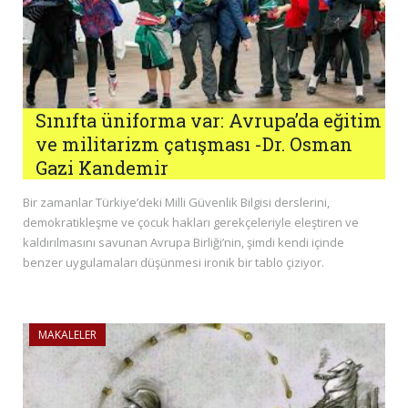
Sınıfta üniforma var: Avrupa’da eğitim
ve militarizm çatışması -Dr. Osman
Gazi Kandemir
Bir zamanlar Türkiye’deki Milli Güvenlik Bilgisi derslerini,
demokratikleşme ve çocuk hakları gerekçeleriyle eleştiren ve
kaldırılmasını savunan Avrupa Birliği’nin, şimdi kendi içinde
benzer uygulamaları düşünmesi ironik bir tablo çiziyor.
MAKALELER