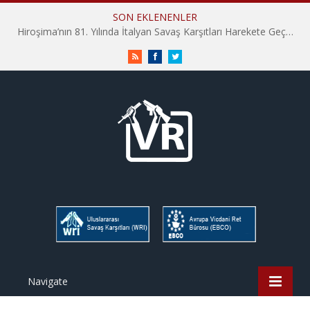
SON EKLENENLER
Hiroşima’nın 81. Yılında İtalyan Savaş Karşıtları Harekete Geçti: “Hatırlamak yeterli değil”
RSS
Facebook
Twitter
Navigate