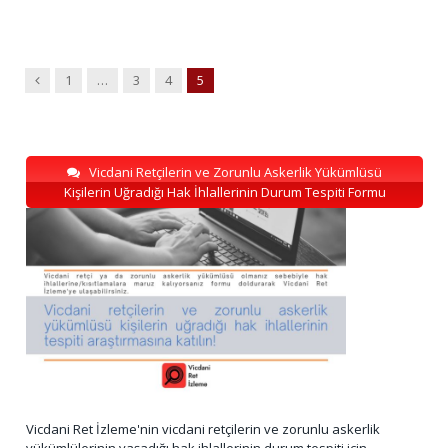
Previous
1
…
3
4
5
Vicdani Retçilerin ve Zorunlu Askerlik Yükümlüsü
Kişilerin Uğradığı Hak İhlallerinin Durum Tespiti Formu
Vicdani Ret İzleme'nin vicdani retçilerin ve zorunlu askerlik
yükümlülerinin yaşadığı hak ihlallerinin durum tespiti için