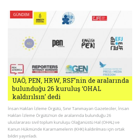
GÜNDEM
UAÖ, PEN, HRW, RSF’nin de aralarında
bulunduğu 26 kuruluş ‘OHAL
kaldırılsın’ dedi
İnsan Hakları İzleme Örgütü, Sınır Tanımayan Gazeteciler, İnsan
Hakları İzleme Örgütü’nün de aralarında bulunduğu 26
uluslararası sivil toplum kuruluşu Olağanüstü Hal (OHAL) ve
Kanun Hükmünde Kararnamelerin (KHK) kaldırılması için ortak
bildiri yayınladı.