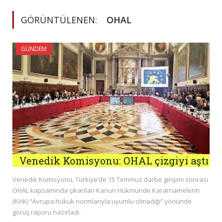
GÖRÜNTÜLENEN:
OHAL
GÜNDEM
Venedik Komisyonu: OHAL çizgiyi aştı
Venedik Komisyonu, Türkiye’de 15 Temmuz darbe girişimi sonrası
OHAL kapsamında çıkarılan Kanun Hükmünde Kararnamelerin
(KHK) “Avrupa hukuk normlarıyla uyumlu olmadığı” yönünde
görüş raporu hazırladı.