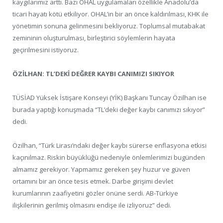
kaygılarımız arttı. Bazı OHAL uygulamaları özellikle Anadolu’da
ticari hayatı kötü etkiliyor. OHAL’in bir an önce kaldırılması, KHK ile
yönetimin sonuna gelinmesini bekliyoruz. Toplumsal mutabakat
zemininin oluşturulması, birleştirici söylemlerin hayata
geçirilmesini istiyoruz.
ÖZİLHAN: TL’DEKİ DEĞRER KAYBI CANIMIZI SIKIYOR
TÜSİAD Yüksek İstişare Konseyi (YİK) Başkanı Tuncay Özilhan ise
burada yaptığı konuşmada “TL’deki değer kaybı canımızı sıkıyor”
dedi.
Özilhan, “Türk Lirası’ndaki değer kaybı sürerse enflasyona etkisi
kaçınılmaz. Riskin büyüklüğü nedeniyle önlemlerimizi bugünden
almamız gerekiyor. Yapmamız gereken şey huzur ve güven
ortamını bir an önce tesis etmek. Darbe girişimi devlet
kurumlarının zaafiyetini gözler önüne serdi. AB-Türkiye
ilişkilerinin gerilmiş olmasını endişe ile izliyoruz” dedi.