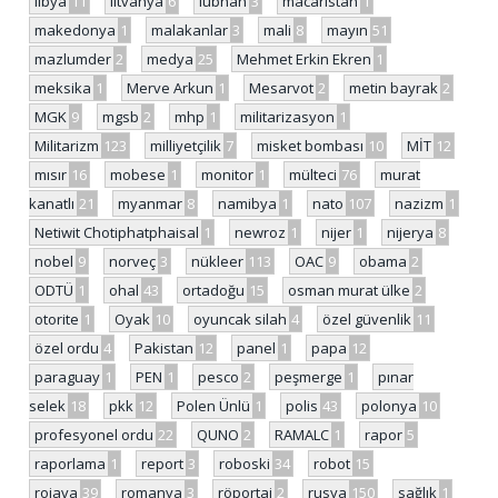
libya
11
litvanya
6
lübnan
3
macaristan
1
makedonya
1
malakanlar
3
mali
8
mayın
51
mazlumder
2
medya
25
Mehmet Erkin Ekren
1
meksika
1
Merve Arkun
1
Mesarvot
2
metin bayrak
2
MGK
9
mgsb
2
mhp
1
militarizasyon
1
Militarizm
123
milliyetçilik
7
misket bombası
10
MİT
12
mısır
16
mobese
1
monitor
1
mülteci
76
murat
kanatlı
21
myanmar
8
namibya
1
nato
107
nazizm
1
Netiwit Chotiphatphaisal
1
newroz
1
nijer
1
nijerya
8
nobel
9
norveç
3
nükleer
113
OAC
9
obama
2
ODTÜ
1
ohal
43
ortadoğu
15
osman murat ülke
2
otorite
1
Oyak
10
oyuncak silah
4
özel güvenlik
11
özel ordu
4
Pakistan
12
panel
1
papa
12
paraguay
1
PEN
1
pesco
2
peşmerge
1
pınar
selek
18
pkk
12
Polen Ünlü
1
polis
43
polonya
10
profesyonel ordu
22
QUNO
2
RAMALC
1
rapor
5
raporlama
1
report
3
roboski
34
robot
15
rojava
39
romanya
3
röportaj
2
rusya
150
sağlık
1