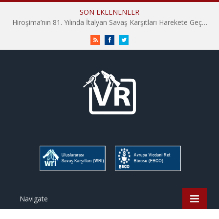
SON EKLENENLER
Hiroşima’nın 81. Yılında İtalyan Savaş Karşıtları Harekete Geçti: “Hatırlamak yeterli değil”
RSS
Facebook
Twitter
Navigate