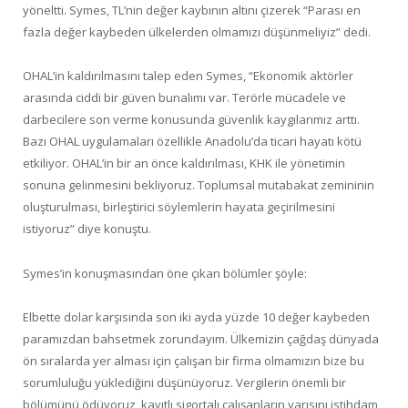
yöneltti. Symes, TL’nin değer kaybının altını çizerek “Parası en
fazla değer kaybeden ülkelerden olmamızı düşünmeliyiz” dedi.
OHAL’in kaldırılmasını talep eden Symes, “Ekonomik aktörler
arasında ciddi bir güven bunalımı var. Terörle mücadele ve
darbecilere son verme konusunda güvenlik kaygılarımız arttı.
Bazı OHAL uygulamaları özellikle Anadolu’da ticari hayatı kötü
etkiliyor. OHAL’in bir an önce kaldırılması, KHK ile yönetimin
sonuna gelinmesini bekliyoruz. Toplumsal mutabakat zemininin
oluşturulması, birleştirici söylemlerin hayata geçirilmesini
istiyoruz” diye konuştu.
Symes’in konuşmasından öne çıkan bölümler şöyle:
Elbette dolar karşısında son iki ayda yüzde 10 değer kaybeden
paramızdan bahsetmek zorundayım. Ülkemizin çağdaş dünyada
ön sıralarda yer alması için çalışan bir firma olmamızın bize bu
sorumluluğu yüklediğini düşünüyoruz. Vergilerin önemli bir
bölümünü ödüyoruz, kayıtlı sigortalı çalışanların yarısını istihdam