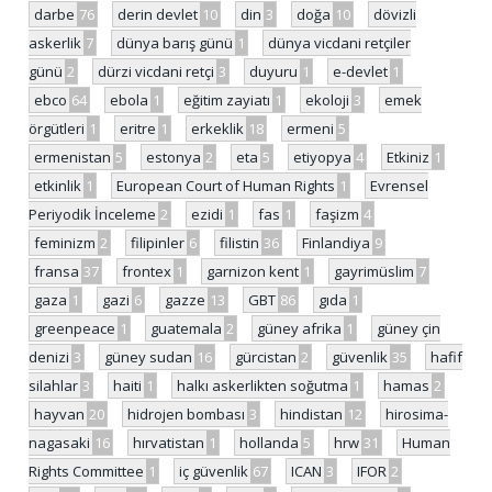
darbe
76
derin devlet
10
din
3
doğa
10
dövizli
askerlik
7
dünya barış günü
1
dünya vicdani retçiler
günü
2
dürzi vicdani retçi
3
duyuru
1
e-devlet
1
ebco
64
ebola
1
eğitim zayiatı
1
ekoloji
3
emek
örgütleri
1
eritre
1
erkeklik
18
ermeni
5
ermenistan
5
estonya
2
eta
5
etiyopya
4
Etkiniz
1
etkinlik
1
European Court of Human Rights
1
Evrensel
Periyodik İnceleme
2
ezidi
1
fas
1
faşizm
4
feminizm
2
filipinler
6
filistin
36
Finlandiya
9
fransa
37
frontex
1
garnizon kent
1
gayrimüslim
7
gaza
1
gazi
6
gazze
13
GBT
86
gıda
1
greenpeace
1
guatemala
2
güney afrika
1
güney çin
denizi
3
güney sudan
16
gürcistan
2
güvenlik
35
hafif
silahlar
3
haiti
1
halkı askerlikten soğutma
1
hamas
2
hayvan
20
hidrojen bombası
3
hindistan
12
hirosima-
nagasaki
16
hırvatistan
1
hollanda
5
hrw
31
Human
Rights Committee
1
iç güvenlik
67
ICAN
3
IFOR
2