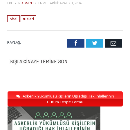
EKLEYEN
ADMIN
EKLENME TARIHI:
ARALIK 1, 2016
ohal
tüsiad
PAYLAŞ.
Facebook
Twitter
Emai
Askerlik Yükümlüsü Kişilerin Uğradığı Hak İhlallerinin
Durum Tespiti Formu