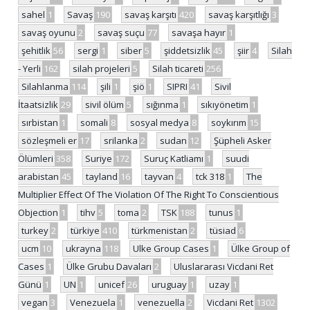
sahel
1
Savaş
190
savaş karşıtı
420
savaş karşıtlığı
3
savaş oyunu
2
savaş suçu
77
savaşa hayır
1
şehitlik
56
sergi
1
siber
5
şiddetsizlik
45
şiir
4
Silah
- Yerli
162
silah projeleri
5
Silah ticareti
256
Silahlanma
114
şili
1
şiö
1
SIPRI
41
Sivil
İtaatsizlik
29
sivil ölüm
5
sığınma
1
sıkıyönetim
1
sırbistan
1
somali
8
sosyal medya
8
soykırım
15
sözleşmeli er
17
srilanka
2
sudan
12
Şüpheli Asker
Ölümleri
358
Suriye
172
Suruç Katliamı
1
suudi
arabistan
45
tayland
16
tayvan
4
tck 318
1
The
Multiplier Effect Of The Violation Of The Right To Conscientious
Objection
1
tihv
5
toma
2
TSK
188
tunus
1
turkey
2
türkiye
410
türkmenistan
2
tüsiad
6
ucm
10
ukrayna
118
Ulke Group Cases
1
Ülke Group of
Cases
1
Ülke Grubu Davaları
2
Uluslararası Vicdani Ret
Günü
1
UN
1
unicef
26
uruguay
1
uzay
1
vegan
3
Venezuela
1
venezuella
2
Vicdani Ret
1302