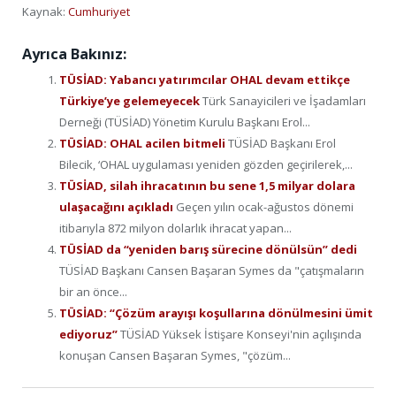
Kaynak:
Cumhuriyet
Ayrıca Bakınız:
TÜSİAD: Yabancı yatırımcılar OHAL devam ettikçe
Türkiye’ye gelemeyecek
Türk Sanayicileri ve İşadamları
Derneği (TÜSİAD) Yönetim Kurulu Başkanı Erol...
TÜSİAD: OHAL acilen bitmeli
TÜSİAD Başkanı Erol
Bilecik, ‘OHAL uygulaması yeniden gözden geçirilerek,...
TÜSİAD, silah ihracatının bu sene 1,5 milyar dolara
ulaşacağını açıkladı
Geçen yılın ocak-ağustos dönemi
itibarıyla 872 milyon dolarlık ihracat yapan...
TÜSİAD da “yeniden barış sürecine dönülsün” dedi
TÜSİAD Başkanı Cansen Başaran Symes da "çatışmaların
bir an önce...
TÜSİAD: “Çözüm arayışı koşullarına dönülmesini ümit
ediyoruz”
TÜSİAD Yüksek İstişare Konseyi'nin açılışında
konuşan Cansen Başaran Symes, "çözüm...