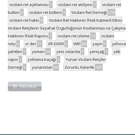
vicdani ret açıklaması
1
vicdani ret atölyesi
1
vicdani ret
bülten
2
vicdani ret bülteni
7
Vicdani Ret Derneği
278
vicdani ret hakkı
8
Vicdani Ret Hakkının İhlali Katmerli Etkisi:
Vicdani Retçilerin Seyahat Özgürlüğünün Kısıtlanması ve Çalışma
Hakkının İhlali Raporu
1
vicdani ret izleme
53
vicdani
retçi
5
vr der
21
VR-DDER
1
WRİ
64
yayın
1
yehova
şahitleri
7
yemen
59
yeni zelanda
1
yeniçağ
1
yılık
rapor
1
yoklama kaçağı
2
Yunan Vicdani Retçiler
Derneği
1
yunanistan
40
Zorunlu Askerlik
183
YAZI EKLE