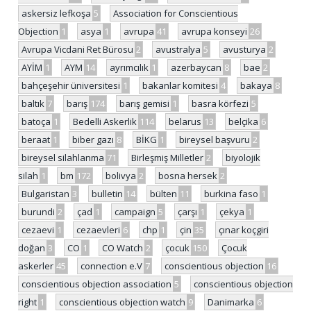
askersiz lefkoşa
5
Association for Conscientious
Objection
1
asya
1
avrupa
41
avrupa konseyi
26
Avrupa Vicdani Ret Bürosu
2
avustralya
5
avusturya
2
AYİM
1
AYM
14
ayrımcılık
1
azerbaycan
8
bae
2
bahçeşehir üniversitesi
1
bakanlar komitesi
4
bakaya
8
baltık
7
barış
174
barış gemisi
1
basra körfezi
5
batoça
1
Bedelli Askerlik
114
belarus
13
belçika
6
beraat
1
biber gazı
8
BİKG
1
bireysel başvuru
2
bireysel silahlanma
71
Birleşmiş Milletler
2
biyolojik
silah
1
bm
172
bolivya
2
bosna hersek
2
Bulgaristan
3
bulletin
14
bülten
11
burkina faso
1
burundi
2
çad
1
campaign
5
çarşı
1
çekya
1
cezaevi
1
cezaevleri
6
chp
1
çin
35
çınar koçgiri
doğan
3
CO
1
CO Watch
2
çocuk
150
Çocuk
askerler
45
connection e.V
7
conscientious objection
16
conscientious objection association
5
conscientious objection
right
1
conscientious objection watch
9
Danimarka
6