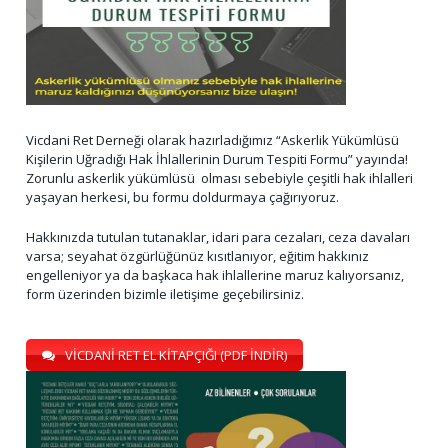
Vicdani Ret Derneği olarak hazırladığımız “Askerlik Yükümlüsü
Kişilerin Uğradığı Hak İhlallerinin Durum Tespiti Formu” yayında!
Zorunlu askerlik yükümlüsü olması sebebiyle çeşitli hak ihlalleri
yaşayan herkesi, bu formu doldurmaya çağırıyoruz.
Hakkınızda tutulan tutanaklar, idari para cezaları, ceza davaları
varsa; seyahat özgürlüğünüz kısıtlanıyor, eğitim hakkınız
engelleniyor ya da başkaca hak ihlallerine maruz kalıyorsanız,
form üzerinden bizimle iletişime geçebilirsiniz.
VİCDANİ RET EL KİTAPÇIĞI (PDF İNDİR)