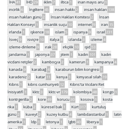
İHA
41
İHD
29
iklim
7
iltica
1
inan mayıs aru
1
incirlik
6
İngiltere
45
insan hakkı
2
insan hakları
138
insan hakları günü
2
İnsan Hakları Komitesi
2
İnsan
Hakları Konseyi
1
insanlık suçu
10
internet
9
iran
15
irlanda
1
işkence
18
islam
5
ispanya
9
israil
231
İsveç
9
isviçre
10
italya
8
izlanda
3
izleme
4
izleme-dinleme
9
ırak
28
ırkçılık
10
ışid
53
jandarma
1
japonya
37
jitem
1
kadın
101
kadın
vicdani retçiler
2
kamboçya
2
kamerun
1
kampanya
4
kanada
9
karabağ
4
karaburun bilim kongresi
1
karadeniz
2
katar
11
kenya
1
kimyasal silah
19
Kıbrıs
1
kıbrıs cumhuriyeti
12
Kıbrıs'ta Vicdani Ret
İnisiyatifi
1
kktc
3
kktc-vr
179
kolombiya
48
kongo
1
kontrgerilla
2
kore
49
korucu
30
kosova
1
kosta
rika
1
küba
2
küresel bak
1
Kürt
317
kurtuluş
günü
2
kuveyt
2
kuzey kutbu
4
lambdaistanbul
1
latin
amerika
1
ldp
1
letonya
1
lgbti
40
liberya
1