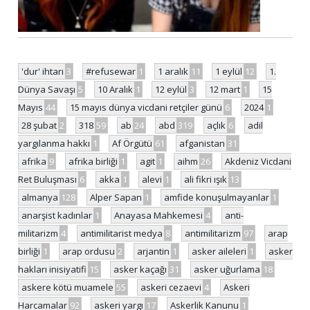
'dur' ihtarı
3
#refusewar
1
1 aralık
11
1 eylül
12
1.
Dünya Savaşı
5
10 Aralık
1
12 eylül
3
12 mart
1
15
Mayıs
44
15 mayıs dünya vicdani retçiler günü
6
2024
1
28 şubat
2
318
59
ab
24
abd
319
açlık
6
adil
yargılanma hakkı
1
Af Örgütü
61
afganistan
31
afrika
9
afrika birliği
1
agit
1
aihm
26
Akdeniz Vicdani
Ret Buluşması
6
akka
1
alevi
1
ali fikri ışık
13
almanya
128
Alper Sapan
1
amfide konuşulmayanlar
1
anarşist kadınlar
1
Anayasa Mahkemesi
4
anti-
militarizm
4
antimilitarist medya
8
antimilitarizm
97
arap
birliği
1
arap ordusu
2
arjantin
1
asker aileleri
1
asker
hakları inisiyatifi
15
asker kaçağı
31
asker uğurlama
18
askere kötü muamele
55
askeri cezaevi
4
Askeri
Harcamalar
92
askeri yargı
17
Askerlik Kanunu
1