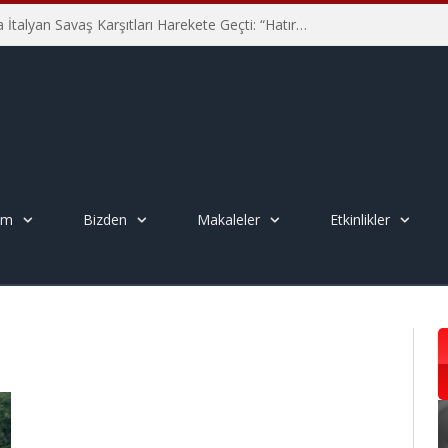
Hiroşima’nın 81. Yılında İtalyan Savaş Karşıtları Harekete Geçti: “Hatırlamak yeterli değil”
em
Bizden
Makaleler
Etkinlikler