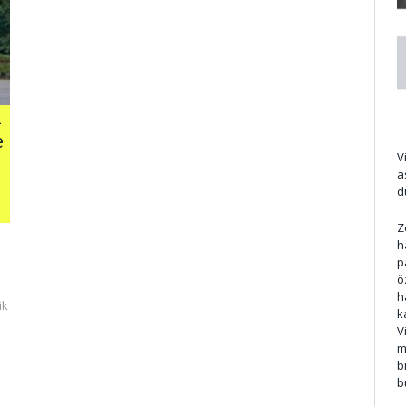
n
e
V
a
d
Z
h
p
ö
h
ik
k
V
m
b
b