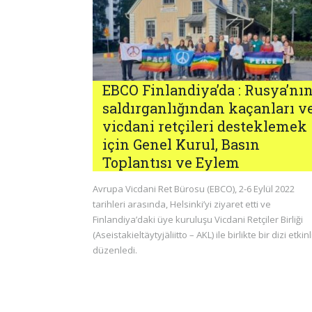
EBCO Finlandiya’da : Rusya’nı
saldırganlığından kaçanları v
vicdani retçileri desteklemek
için Genel Kurul, Basın
Toplantısı ve Eylem
Avrupa Vicdani Ret Bürosu (EBCO), 2-6 Eylül 2022
tarihleri arasında, Helsinki’yi ziyaret etti ve
Finlandiya’daki üye kuruluşu Vicdani Retçiler Birliği
(Aseistakieltäytyjäliitto – AKL) ile birlikte bir dizi etkinl
düzenledi.