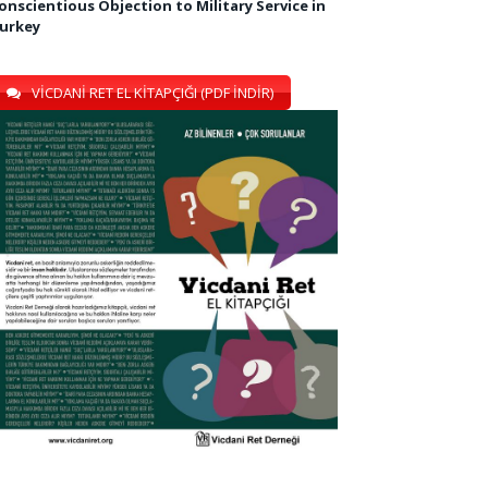
onscientious Objection to Military Service in
urkey
VİCDANİ RET EL KİTAPÇIĞI (PDF İNDİR)