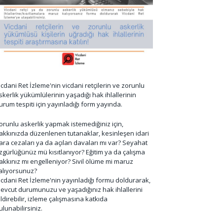
icdani Ret İzleme'nin vicdani retçilerin ve zorunlu
skerlik yükümlülerinin yaşadığı hak ihlallerinin
urum tespiti için yayınladığı form yayında.
orunlu askerlik yapmak istemediğiniz için,
akkınızda düzenlenen tutanaklar, kesinleşen idari
ara cezaları ya da açılan davaları mı var? Seyahat
zgürlüğünüz mü kısıtlanıyor? Eğitim ya da çalışma
akkınız mı engelleniyor? Sivil ölüme mi maruz
alıyorsunuz?
icdani Ret İzleme'nin yayınladığı formu doldurarak,
evcut durumunuzu ve yaşadığınız hak ihlallerini
ildirebilir, izleme çalışmasına katkıda
ulunabilirsiniz.