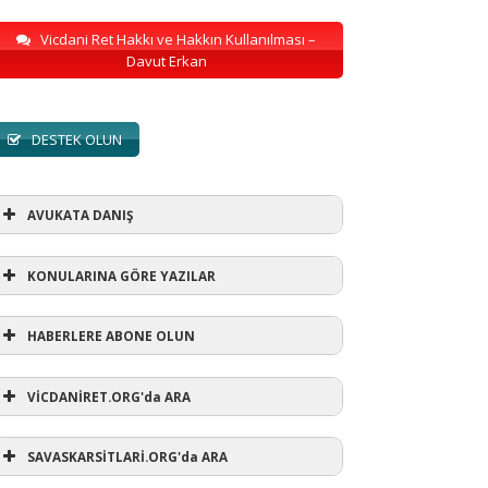
Vicdani Ret Hakkı ve Hakkın Kullanılması –
Davut Erkan
DESTEK OLUN
AVUKATA DANIŞ
KONULARINA GÖRE YAZILAR
HABERLERE ABONE OLUN
KONULARINA GÖRE YAZILAR
VİCDANİRET.ORG'da ARA
AVUKATA DANIŞ
(1)
SAVASKARSİTLARİ.ORG'da ARA
refusewar
(3)
ur' ihtarı