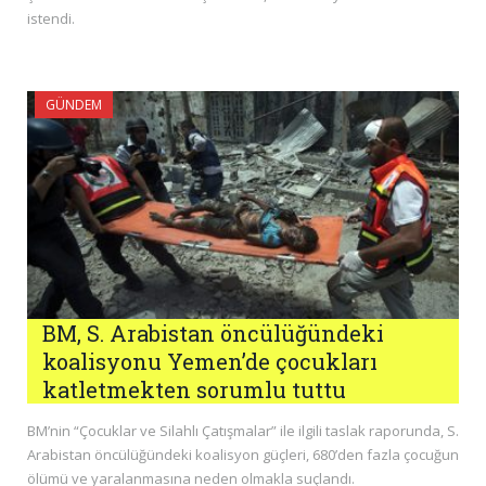
istendi.
GÜNDEM
BM, S. Arabistan öncülüğündeki
koalisyonu Yemen’de çocukları
katletmekten sorumlu tuttu
BM’nin “Çocuklar ve Silahlı Çatışmalar” ile ilgili taslak raporunda, S.
Arabistan öncülüğündeki koalisyon güçleri, 680’den fazla çocuğun
ölümü ve yaralanmasına neden olmakla suçlandı.