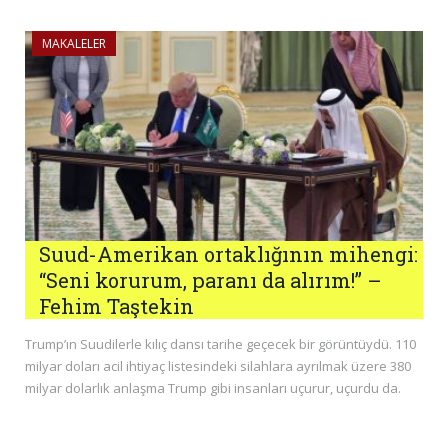
MAKALELER
Suud-Amerikan ortaklığının mihengi:
“Seni korurum, paranı da alırım!” –
Fehim Taştekin
Trump’ın Suudilerle kılıç dansı tarihe geçecek bir görüntüydü. 110
milyar doları acil ihtiyaç listesindeki silahlara ayrılmak üzere 380
milyar dolarlık anlaşma Trump gibi insanları uçurur, uçurdu da.