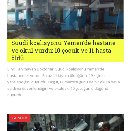
Suudi koalisyonu Yemen’de hastane
ve okul vurdu: 10 çocuk ve 11 hasta
öldü
Sınır Tanımayan Doktorlar: Suudi koalisyonu Yemen’de
hastanemizi vurdu. En az 11 kişinin öldüğünü, 19 kişinin
yaralandığını duyurdu. Örgüt, Cumartesi günü de bir okula hava
saldırısı düzenlendiğini ve okuldaki 10 çocuğun öldüğünü
duyurdu.
GÜNDEM