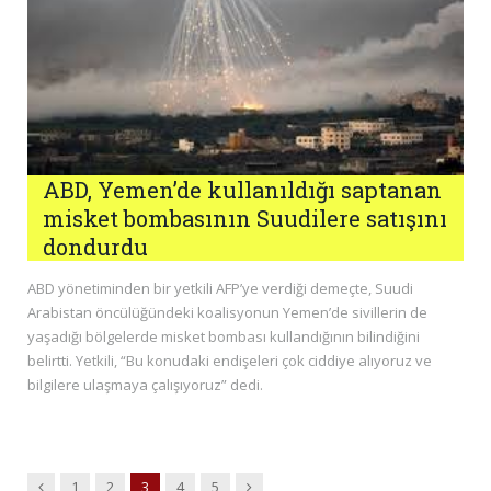
ABD, Yemen’de kullanıldığı saptanan
misket bombasının Suudilere satışını
dondurdu
ABD yönetiminden bir yetkili AFP’ye verdiği demeçte, Suudi
Arabistan öncülüğündeki koalisyonun Yemen’de sivillerin de
yaşadığı bölgelerde misket bombası kullandığının bilindiğini
belirtti. Yetkili, “Bu konudaki endişeleri çok ciddiye alıyoruz ve
bilgilere ulaşmaya çalışıyoruz” dedi.
Previous
Next
1
2
3
4
5