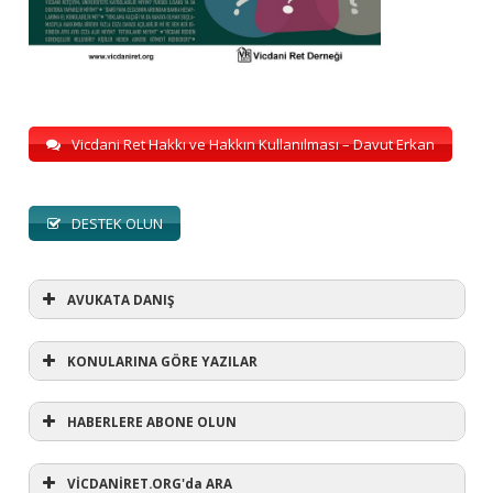
Vicdani Ret Hakkı ve Hakkın Kullanılması – Davut Erkan
DESTEK OLUN
AVUKATA DANIŞ
KONULARINA GÖRE YAZILAR
HABERLERE ABONE OLUN
KONULARINA GÖRE YAZILAR
AVUKATA DANIŞ
VİCDANİRET.ORG'da ARA