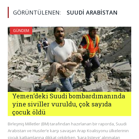
GÖRÜNTÜLENEN:
SUUDI ARABISTAN
GÜNDEM
Yemen’deki Suudi bombardımanında
yine siviller vuruldu, çok sayıda
çocuk öldü
Birleşmiş Milletler (BM) tarafından hazırlanan bir raporda, Suudi
Arabistan ve Husiler’e karşı savaşan Arap Koalisyonu ülkelerinin
çocuk katliamlarına dikkat çekilirken, ‘kara listeye’ alınmaları