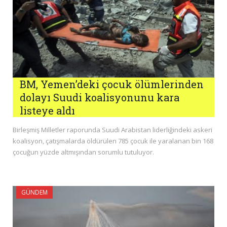
BM, Yemen’deki çocuk ölümlerinden
dolayı Suudi koalisyonunu kara
listeye aldı
Birleşmiş Milletler raporunda Suudi Arabistan liderliğindeki askeri
koalisyon, çatışmalarda öldürülen 785 çocuk ile yaralanan bin 168
çocuğun yüzde altmışından sorumlu tutuluyor.
GÜNDEM