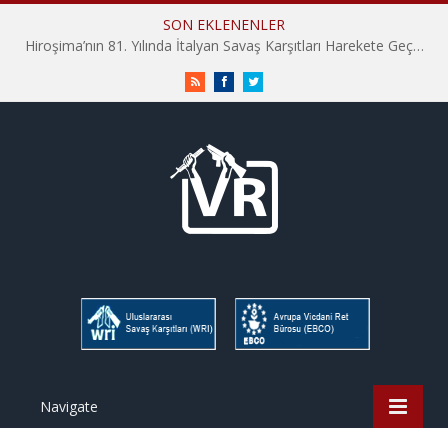
SON EKLENENLER
Hiroşima’nın 81. Yılında İtalyan Savaş Karşıtları Harekete Geçti: “Hatırlamak yeterli değil”
RSS
Facebook
Twitter
Navigate