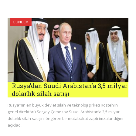
GÜNDEM
Rusya’dan Suudi Arabistan’a 3,5 milyar
dolarlık silah satışı
Rusya’nın en büyük devlet silah ve teknoloji şirketi Rosteh’in
genel direktörü Sergey Çemezov Suudi Arabistan’a 3,5 milyar
dolarlık silah satışını öngören bir mutabakat zaptı imzalandığını
açıkladı.