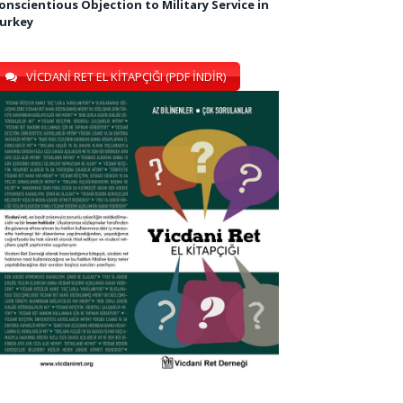
onscientious Objection to Military Service in
urkey
VİCDANİ RET EL KİTAPÇIĞI (PDF İNDİR)