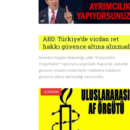
ABD: Türkiye’de vicdan ret
hakkı güvence altına alınmad
Amerika Dışişleri Bakanlığı, yıllık “Dünya Dini
Özgürlükler” raporunu yayınladı. Raporda, askerlik
görevini vicdanı nedenlerle reddetme hakkının
güvence altına alınmadığı savunuldu.
GÜNDEM