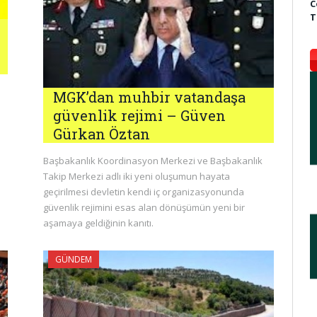
C
T
MGK’dan muhbir vatandaşa
güvenlik rejimi – Güven
Gürkan Öztan
Başbakanlık Koordinasyon Merkezi ve Başbakanlık
Takip Merkezi adlı iki yeni oluşumun hayata
geçirilmesi devletin kendi iç organizasyonunda
güvenlik rejimini esas alan dönüşümün yeni bir
aşamaya geldiğinin kanıtı.
GÜNDEM