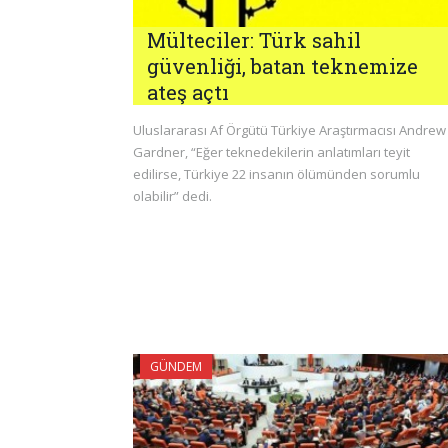
Mülteciler: Türk sahil
güvenliği, batan teknemize
ateş açtı
Uluslararası Af Örgütü Türkiye Araştırmacısı Andrew
Gardner, “Eğer teknedekilerin anlatımları teyit
edilirse, Türkiye 22 insanın ölümünden sorumlu
olabilir” dedi.
GÜNDEM