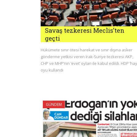
Savaş tezkeresi Meclis’ten
geçti
Hükümete sınır ötesi harekat ve sınır dışına asker
gönderme yetkisi veren Irak-Suriye tezkeresi AKP,
CHP ve MHP’nin ‘evet’ oyları ile kabul edildi. HDP ‘hayı
oyu kullandı
GÜNDEM