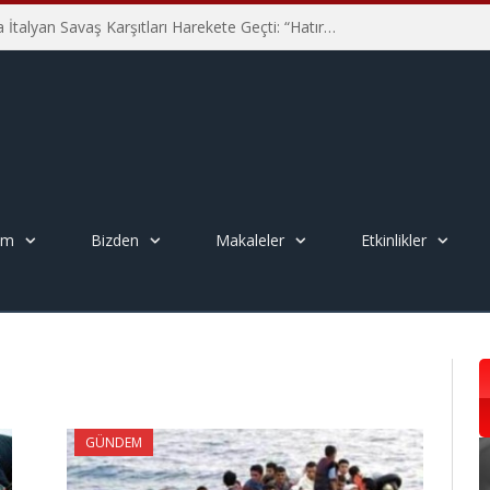
Hiroşima’nın 81. Yılında İtalyan Savaş Karşıtları Harekete Geçti: “Hatırlamak yeterli değil”
em
Bizden
Makaleler
Etkinlikler
GÜNDEM