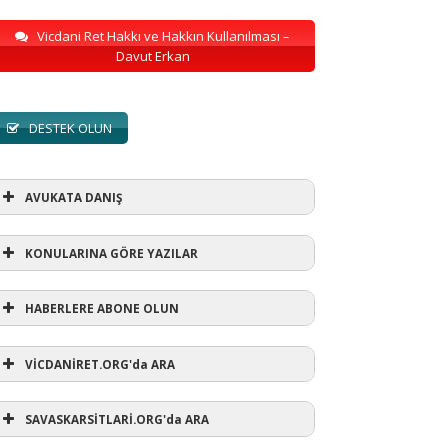
Vicdani Ret Hakkı ve Hakkın Kullanılması –
Davut Erkan
DESTEK OLUN
AVUKATA DANIŞ
KONULARINA GÖRE YAZILAR
HABERLERE ABONE OLUN
KONULARINA GÖRE YAZILAR
VİCDANİRET.ORG'da ARA
AVUKATA DANIŞ
(1)
SAVASKARSİTLARİ.ORG'da ARA
refusewar
(3)
ur' ihtarı