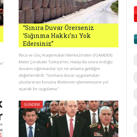
“Sınıra Duvar Örerseniz
‘Sığınma Hakkı’nı Yok
Edersiniz”
İltica ve Göç Araştırmaları Merkezi’nden (İGAMDER)
Metin Çorabatır Türkiye’nin, Hatay’da sınıra ördüğü
r’
duvarın sığınmacılar için ne anlama geldiğini
değerlendirdi: “Sınırlara duvar uygulamaları
uluslararası koruma ilkelerinin işlememesine yol
açacak bir uygulama.”
GÜNDEM
#
'd