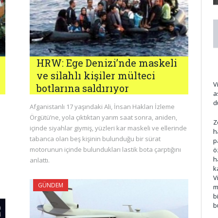
HRW: Ege Denizi’nde maskeli
ve silahlı kişiler mülteci
V
botlarına saldırıyor
a
d
Afganistanlı 17 yaşındaki Ali, İnsan Hakları İzleme
Örgütü’ne, yola çıktıktan yarım saat sonra, aniden,
Z
içinde siyahlar giymiş, yüzleri kar maskeli ve ellerinde
h
tabanca olan beş kişinin bulunduğu bir sürat
p
motorunun içinde bulundukları lastik bota çarptığını
ö
h
anlattı.
k
V
GÜNDEM
m
b
b