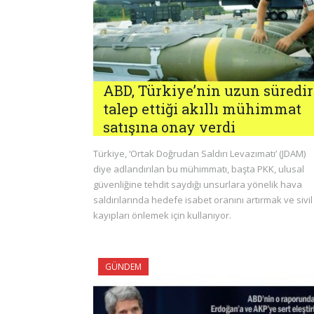
ABD, Türkiye’nin uzun süredir
talep ettiği akıllı mühimmat
satışına onay verdi
Türkiye, ‘Ortak Doğrudan Saldırı Levazımatı’ (JDAM)
diye adlandırılan bu mühimmatı, başta PKK, ulusal
güvenliğine tehdit saydığı unsurlara yönelik hava
saldırılarında hedefe isabet oranını artırmak ve sivil
kayıpları önlemek için kullanıyor.
GÜNDEM