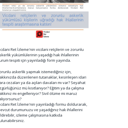
icdani Ret İzleme'nin vicdani retçilerin ve zorunlu
skerlik yükümlülerinin yaşadığı hak ihlallerinin
urum tespiti için yayınladığı form yayında.
orunlu askerlik yapmak istemediğiniz için,
akkınızda düzenlenen tutanaklar, kesinleşen idari
ara cezaları ya da açılan davaları mı var? Seyahat
zgürlüğünüz mü kısıtlanıyor? Eğitim ya da çalışma
akkınız mı engelleniyor? Sivil ölüme mi maruz
alıyorsunuz?
icdani Ret İzleme'nin yayınladığı formu doldurarak,
evcut durumunuzu ve yaşadığınız hak ihlallerini
ildirebilir, izleme çalışmasına katkıda
ulunabilirsiniz.