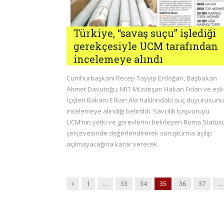
Türkiye, “savaş suçu” işlediği
gerekçesiyle UCM tarafından
incelemeye alındı
Cumhurbaşkanı Recep Tayyip Erdoğan, Başbakan
Ahmet Davutoğu, MİT Müsteşarı Hakan Fidan ve esk
İçişleri Bakanı Efkan Ala hakkındaki suç duyurusun
incelemeye alındığı belirtildi. Savcılık başvuruyu
UCM’nin yetki ve görevlerini belirleyen Roma Statüs
çerçevesinde değerlendirerek soruşturma açılıp
açılmayacağına karar verecek.
Previous
1
…
33
34
35
36
37
…