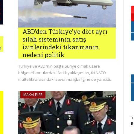
ABD’den Türkiye’ye dört ayrı
silah sisteminin satış
izinlerindeki tıkanmanın
ı
nedeni politik
Türkiye ve ABD ’nin başta Suriye olmak üzere
bölgesel konulardaki farklı yaklaşımları, iki NATO
müttefiki arasındaki savunma işbirliğine de yansıdı.
MAKALELER
T
R