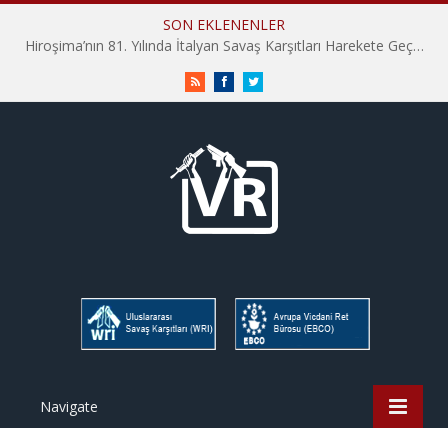
SON EKLENENLER
Hiroşima’nın 81. Yılında İtalyan Savaş Karşıtları Harekete Geçti: “Hatırlamak yeterli değil”
RSS
Facebook
Twitter
Navigate