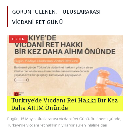
GÖRÜNTÜLENEN:
ULUSLARARASI
VICDANI RET GÜNÜ
BIZDEN
Türkiye’de Vicdani Ret Hakkı Bir Kez
Daha AİHM Önünde
Bugün, 15 Mayıs Uluslararası Vicdani Ret Günü. Bu önemli günde,
Türkiye’de vicdani ret hakkının yıllardır süren ihlaline dair