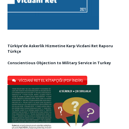
Türkiye’de Askerlik Hizmetine Karşı Vicdani Ret Raporu
Türkçe
Conscientious Objection to Military Service in Turkey
VİCDANİ RET EL KİTAPÇIĞI (PDF İNDİR)