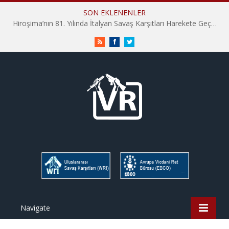
SON EKLENENLER
Hiroşima’nın 81. Yılında İtalyan Savaş Karşıtları Harekete Geçti: “Hatırlamak yeterli değil”
RSS
Facebook
Twitter
Navigate