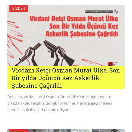
BIZDEN
Vicdani Retçi Osman Murat Ülke, Son
Bir yılda Üçüncü Kez Askerlik
Şubesine Çağrıldı
Devletin, vicdani retçi Osman Murat Ülke’nin mağduriyetini
ortadan kaldıracak alternatif önlemleri hayata geçirmemesi
sonucu, hak ihlalleri devam ediyor.