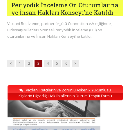
Periyodik İnceleme Ön Oturumlarına
ve İnsan Hakları Konseyi’ne Katıldı
Vicdani Ret İzleme, partner örgütü Connection e.V eşliğinde,
Birleşmiş Milletler Evrensel Periyodik İnceleme (EPİ) ön
oturumlarına ve İnsan Hakları Konseyi’ne katıldı.
Previous
Next
1
2
3
4
5
6
Vicdani Retçilerin ve Zorunlu Askerlik Yükümlüsü
Kişilerin Uğradığı Hak İhlallerinin Durum Tespiti Formu