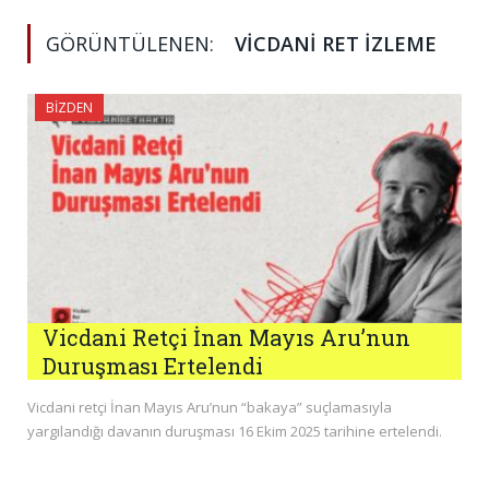
GÖRÜNTÜLENEN:
VICDANI RET IZLEME
BIZDEN
Vicdani Retçi İnan Mayıs Aru’nun
Duruşması Ertelendi
Vicdani retçi İnan Mayıs Aru’nun “bakaya” suçlamasıyla
yargılandığı davanın duruşması 16 Ekim 2025 tarihine ertelendi.