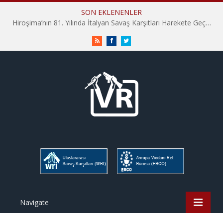
SON EKLENENLER
Hiroşima’nın 81. Yılında İtalyan Savaş Karşıtları Harekete Geçti: “Hatırlamak yeterli değil”
RSS
Facebook
Twitter
Navigate