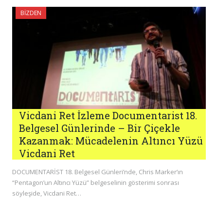
BIZDEN
Vicdani Ret İzleme Documentarist 18.
Belgesel Günlerinde – Bir Çiçekle
Kazanmak: Mücadelenin Altıncı Yüzü
Vicdani Ret
DOCUMENTARİST 18. Belgesel Günleri’nde, Chris Marker’ın
“Pentagon’un Altıncı Yüzü” belgeselinin gösterimi sonrası
söyleşide, Vicdani Ret…