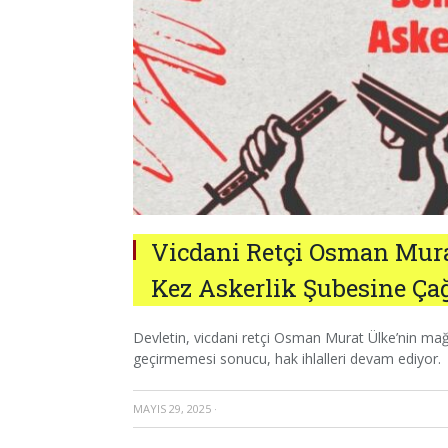
Vicdani Retçi Osman Mura
Kez Askerlik Şubesine Çağ
Devletin, vicdani retçi Osman Murat Ülke’nin mağd
geçirmemesi sonucu, hak ihlalleri devam ediyor.
MAYIS 29, 2025
·