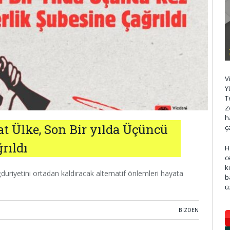
V
Y
T
Z
h
t Ülke, Son Bir yılda Üçüncü
ç
rıldı
H
c
k
uriyetini ortadan kaldıracak alternatif önlemleri hayata
b
ü
BIZDEN