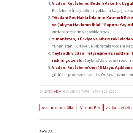
Vicdani Ret İzleme: Bedelli Askerlik Uygul
Ret İzleme İnisiyatifinin, yoklama kaçağı ve ba
“Vicdani Ret Hakkı İhlalinin Katmerli Etk
ve Çalışma Hakkının İhlali” Raporu Yayın
vicdani retçilerin yaşadıkları hak...
Yunanistan, Türkiye ve Kıbrıs’taki Vicda
Yunanistan, Türkiye ve Kıbrıs’taki Vicdani Ret
Taylandlı vicdani retçi eşine az rastlanı
riskini göze aldı
Tayland’da vicdani reddin m
Vicdani Ret İzleme’den 15 Mayıs Açıklamas
güçlü bir protesto biçimidir. Orduya hizmet e
EKLEYEN
ADMIN
EKLENME TARIHI:
MAYIS 29, 2025
osman murat ülke
Vicdani Ret
vicdani ret izl
PAYLAŞ.