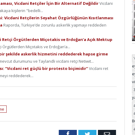
aması, Vicdani Retçiler İçin Bir Alternatif Değildir
Vicdani
kaya kişilerin "bedelli...
isi: Vicdani Retçilerin Seyahat Özgürlüğünün Kısıtlanması
da
Raporda, Türkiye’de zorunlu askerlik yapmayı reddeden
ni Retçi Örgütlerden Miçotakis ve Erdoğan’a Açık Mektup
çi Örgütlerden Miçotakis ve Erdoğan’a...
r bir şekilde askerlik hizmetini reddederek hapse girme
evcut durumunu ve Taylandlı vicdani retçi Netiwit...
e
ı: “Vicdani ret güçlü bir protesto biçimidir”
Vicdani ret
e
tmeyi reddederek...
v
y
eme
B
Facebook
Twitter
Email