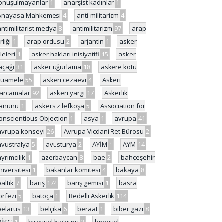
onuşulmayanlar
1
anarşist kadınlar
1
Anayasa Mahkemesi
4
anti-militarizm
4
antimilitarist medya
8
antimilitarizm
97
arap
rliği
1
arap ordusu
2
arjantin
1
asker
ileleri
1
asker hakları inisiyatifi
15
asker
açağı
31
asker uğurlama
18
askere kötü
uamele
55
askeri cezaevi
4
Askeri
arcamalar
92
askeri yargı
17
Askerlik
anunu
1
askersiz lefkoşa
5
Association for
onscientious Objection
1
asya
1
avrupa
41
avrupa konseyi
26
Avrupa Vicdani Ret Bürosu
2
avustralya
5
avusturya
2
AYİM
1
AYM
14
ayrımcılık
1
azerbaycan
8
bae
2
bahçeşehir
niversitesi
1
bakanlar komitesi
4
bakaya
8
baltık
7
barış
174
barış gemisi
1
basra
örfezi
5
batoça
1
Bedelli Askerlik
114
belarus
13
belçika
6
beraat
1
biber gazı
8
BİKG
1
bireysel başvuru
2
bireysel