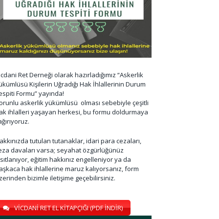
icdani Ret Derneği olarak hazırladığımız “Askerlik
ükümlüsü Kişilerin Uğradığı Hak İhlallerinin Durum
espiti Formu” yayında!
orunlu askerlik yükümlüsü olması sebebiyle çeşitli
ak ihlalleri yaşayan herkesi, bu formu doldurmaya
ağırıyoruz.
akkınızda tutulan tutanaklar, idari para cezaları,
eza davaları varsa; seyahat özgürlüğünüz
ısıtlanıyor, eğitim hakkınız engelleniyor ya da
aşkaca hak ihlallerine maruz kalıyorsanız, form
zerinden bizimle iletişime geçebilirsiniz.
VİCDANİ RET EL KİTAPÇIĞI (PDF İNDİR)