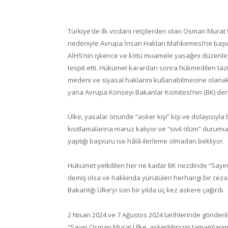
Türkiye’de ilk vicdani retçilerden olan Osman Murat Ü
nedeniyle Avrupa İnsan Hakları Mahkemesi’ne başvu
AİHS’nin işkence ve kötü muamele yasağını düzenley
tespit etti. Hükümet karardan sonra hükmedilen taz
medeni ve siyasal haklarını kullanabilmesine olanak
yana Avrupa Konseyi Bakanlar Komitesi’nin (BK) deneti
Ülke, yasalar önünde “asker kişi” kişi ve dolayısıyla b
kısıtlamalarına maruz kalıyor ve “sivil ölüm” duru
yaptığı başvuru ise hâlâ ilerleme olmadan bekliyor.
Hükümet yetkilileri her ne kadar BK nezdinde “Sayın
demiş olsa ve hakkında yürütülen herhangi bir cez
Bakanlığı Ülke’yi son bir yılda üç kez askere çağırdı.
2 Nisan 2024 ve 7 Ağustos 2024 tarihlerinde gönderile
“Sayın Osman Murat Ülke, askerliğinizin tamamlanmad