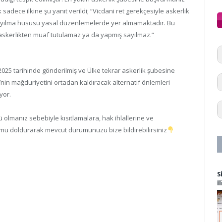
k sadece ilkine şu yanıt verildi; “Vicdani ret gerekçesiyle askerlik
ayılma hususu yasal düzenlemelerde yer almamaktadır. Bu
 askerlikten muaf tutulamaz ya da yapmış sayılmaz.”
 2025 tarihinde gönderilmiş ve Ülke tekrar askerlik şubesine
e’nin mağduriyetini ortadan kaldıracak alternatif önlemleri
yor.
ü olmanız sebebiyle kısıtlamalara, hak ihlallerine ve
rmu doldurarak mevcut durumunuzu bize bildirebilirsiniz
S
İ