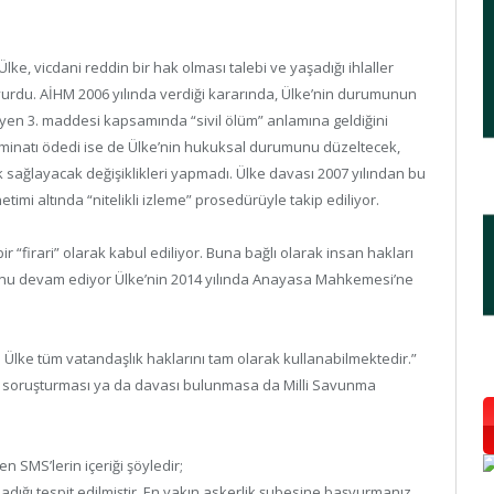
lke, vicdani reddin bir hak olması talebi ve yaşadığı ihlaller
rdu. AİHM 2006 yılında verdiği kararında, Ülke’nin durumunun
en 3. maddesi kapsamında “sivil ölüm” anlamına geldiğini
minatı ödedi ise de Ülke’nin hukuksal durumunu düzeltecek,
 sağlayacak değişiklikleri yapmadı. Ülke davası 2007 yılından bu
mi altında “nitelikli izleme” prosedürüyle takip ediliyor.
ir “firari” olarak kabul ediliyor. Buna bağlı olarak insan hakları
munu devam ediyor Ülke’nin 2014 yılında Anayasa Mahkemesi’ne
 Ülke tüm vatandaşlık haklarını tam olarak kullanabilmektedir.”
a soruşturması ya da davası bulunmasa da Milli Savunma
n SMS’lerin içeriği şöyledir;
ığı tespit edilmiştir. En yakın askerlik şubesine başvurmanız