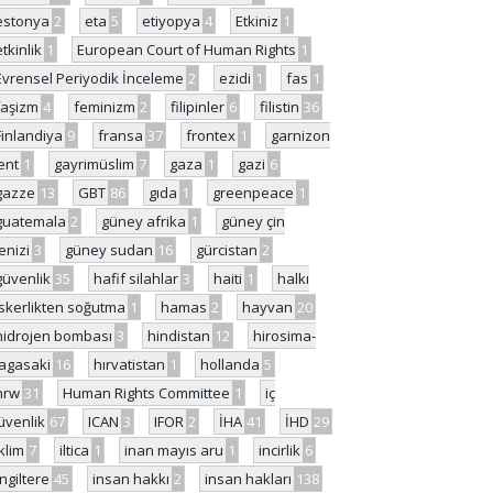
estonya
2
eta
5
etiyopya
4
Etkiniz
1
etkinlik
1
European Court of Human Rights
1
Evrensel Periyodik İnceleme
2
ezidi
1
fas
1
faşizm
4
feminizm
2
filipinler
6
filistin
36
Finlandiya
9
fransa
37
frontex
1
garnizon
ent
1
gayrimüslim
7
gaza
1
gazi
6
gazze
13
GBT
86
gıda
1
greenpeace
1
guatemala
2
güney afrika
1
güney çin
enizi
3
güney sudan
16
gürcistan
2
güvenlik
35
hafif silahlar
3
haiti
1
halkı
skerlikten soğutma
1
hamas
2
hayvan
20
hidrojen bombası
3
hindistan
12
hirosima-
agasaki
16
hırvatistan
1
hollanda
5
hrw
31
Human Rights Committee
1
iç
üvenlik
67
ICAN
3
IFOR
2
İHA
41
İHD
29
iklim
7
iltica
1
inan mayıs aru
1
incirlik
6
İngiltere
45
insan hakkı
2
insan hakları
138