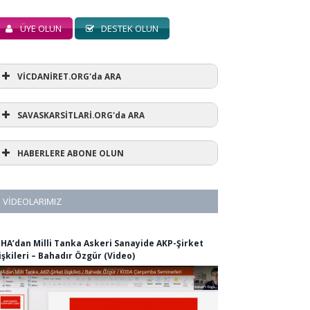
ÜYE OLUN
DESTEK OLUN
VİCDANİRET.ORG'da ARA
SAVASKARSİTLARİ.ORG'da ARA
HABERLERE ABONE OLUN
VIDEOLARIMIZ
İHA’dan Milli Tanka Askeri Sanayide AKP-Şirket
lişkileri – Bahadır Özgür (Video)