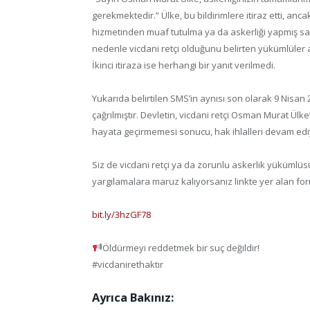
gerekmektedir.” Ülke, bu bildirimlere itiraz etti, anca
hizmetinden muaf tutulma ya da askerliği yapmış s
nedenle vicdani retçi olduğunu belirten yükümlüler
İkinci itiraza ise herhangi bir yanıt verilmedi.
Yukarıda belirtilen SMS’in aynısı son olarak 9 Nisan
çağrılmıştır. Devletin, vicdani retçi Osman Murat Ülk
hayata geçirmemesi sonucu, hak ihlalleri devam edi
Siz de vicdani retçi ya da zorunlu askerlik yükümlüs
yargılamalara maruz kalıyorsanız linkte yer alan fo
bit.ly/3hzGF78
Öldürmeyi reddetmek bir suç değildir!
#vicdanirethaktır
Ayrıca Bakınız: