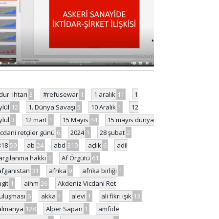
'dur' ihtarı
3
#refusewar
1
1 aralık
11
1
ylül
12
1. Dünya Savaşı
5
10 Aralık
1
12
ylül
3
12 mart
1
15 Mayıs
44
15 mayıs dünya
icdani retçiler günü
6
2024
1
28 şubat
2
318
59
ab
24
abd
319
açlık
6
adil
argılanma hakkı
1
Af Örgütü
61
afganistan
31
afrika
9
afrika birliği
1
agit
1
aihm
26
Akdeniz Vicdani Ret
uluşması
6
akka
1
alevi
1
ali fikri ışık
13
almanya
128
Alper Sapan
1
amfide