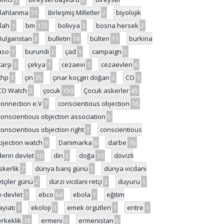
ilahlanma
71
Birleşmiş Milletler
2
biyolojik
ilah
1
bm
172
bolivya
2
bosna hersek
2
Bulgaristan
3
bulletin
14
bülten
11
burkina
aso
1
burundi
2
çad
1
campaign
5
çarşı
1
çekya
1
cezaevi
1
cezaevleri
6
chp
1
çin
35
çınar koçgiri doğan
3
CO
1
CO Watch
2
çocuk
150
Çocuk askerler
45
connection e.V
7
conscientious objection
16
conscientious objection association
5
conscientious objection right
1
conscientious
bjection watch
9
Danimarka
6
darbe
76
derin devlet
10
din
3
doğa
10
dövizli
skerlik
7
dünya barış günü
1
dünya vicdani
etçiler günü
2
dürzi vicdani retçi
3
duyuru
1
e-devlet
1
ebco
64
ebola
1
eğitim
ayiatı
1
ekoloji
3
emek örgütleri
1
eritre
1
erkeklik
18
ermeni
5
ermenistan
5