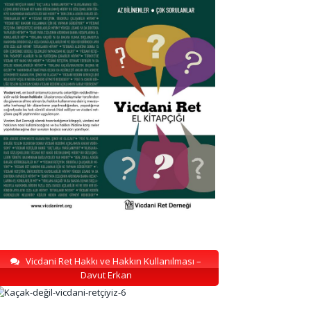
Vicdani Ret Hakkı ve Hakkın Kullanılması –
Davut Erkan