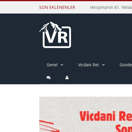
SON EKLENENLER
Genel
Vicdani Ret
Günd