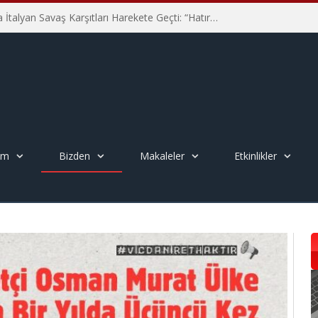
Hiroşima’nın 81. Yılında İtalyan Savaş Karşıtları Harekete Geçti: “Hatırlamak yeterli değil”
em
Bizden
Makaleler
Etkinlikler