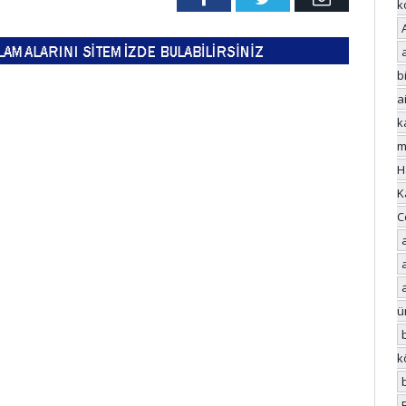
k
bi
a
k
m
H
K
C
ü
k