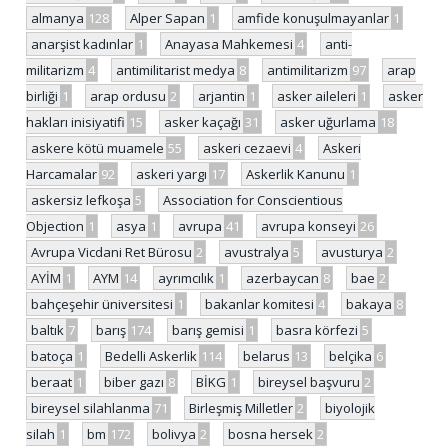
almanya
128
Alper Sapan
1
amfide konuşulmayanlar
1
anarşist kadınlar
1
Anayasa Mahkemesi
4
anti-
militarizm
4
antimilitarist medya
8
antimilitarizm
97
arap
birliği
1
arap ordusu
2
arjantin
1
asker aileleri
1
asker
hakları inisiyatifi
15
asker kaçağı
31
asker uğurlama
18
askere kötü muamele
55
askeri cezaevi
4
Askeri
Harcamalar
92
askeri yargı
17
Askerlik Kanunu
1
askersiz lefkoşa
5
Association for Conscientious
Objection
1
asya
1
avrupa
41
avrupa konseyi
26
Avrupa Vicdani Ret Bürosu
2
avustralya
5
avusturya
2
AYİM
1
AYM
14
ayrımcılık
1
azerbaycan
8
bae
2
bahçeşehir üniversitesi
1
bakanlar komitesi
4
bakaya
8
baltık
7
barış
174
barış gemisi
1
basra körfezi
5
batoça
1
Bedelli Askerlik
114
belarus
13
belçika
6
beraat
1
biber gazı
8
BİKG
1
bireysel başvuru
2
bireysel silahlanma
71
Birleşmiş Milletler
2
biyolojik
silah
1
bm
172
bolivya
2
bosna hersek
2