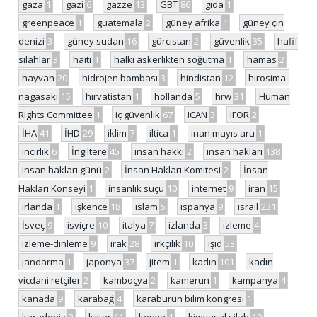
gaza
1
gazi
6
gazze
13
GBT
86
gıda
1
greenpeace
1
guatemala
2
güney afrika
1
güney çin
denizi
3
güney sudan
16
gürcistan
2
güvenlik
35
hafif
silahlar
3
haiti
1
halkı askerlikten soğutma
1
hamas
2
hayvan
20
hidrojen bombası
3
hindistan
12
hirosima-
nagasaki
15
hırvatistan
1
hollanda
5
hrw
31
Human
Rights Committee
1
iç güvenlik
67
ICAN
3
IFOR
2
İHA
41
İHD
29
iklim
7
iltica
1
inan mayıs aru
1
incirlik
6
İngiltere
45
insan hakkı
2
insan hakları
138
insan hakları günü
2
İnsan Hakları Komitesi
2
İnsan
Hakları Konseyi
1
insanlık suçu
10
internet
9
iran
15
irlanda
1
işkence
18
islam
5
ispanya
9
israil
231
İsveç
9
isviçre
10
italya
7
izlanda
3
izleme
4
izleme-dinleme
9
ırak
28
ırkçılık
10
ışid
53
jandarma
1
japonya
37
jitem
1
kadın
101
kadın
vicdani retçiler
2
kamboçya
2
kamerun
1
kampanya
4
kanada
9
karabağ
4
karaburun bilim kongresi
1