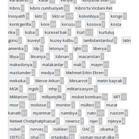
karadeniz
2
katar
11
kenya
1
kimyasal silah
19
Kıbrıs
1
kıbrıs cumhuriyeti
12
Kıbrıs'ta Vicdani Ret
İnisiyatifi
1
kktc
3
kktc-vr
179
kolombiya
48
kongo
1
kontrgerilla
2
kore
49
korucu
30
kosova
1
kosta
rika
1
küba
2
küresel bak
1
Kürt
317
kurtuluş
günü
2
kuveyt
2
kuzey kutbu
4
lambdaistanbul
1
latin
amerika
1
ldp
1
letonya
1
lgbti
40
liberya
1
libya
11
litvanya
6
lübnan
3
macaristan
1
makedonya
1
malakanlar
3
mali
8
mayın
51
mazlumder
2
medya
25
Mehmet Erkin Ekren
1
meksika
1
Merve Arkun
1
Mesarvot
2
metin bayrak
2
MGK
9
mgsb
2
mhp
1
militarizasyon
1
Militarizm
123
milliyetçilik
7
misket bombası
10
MİT
12
mısır
16
mobese
1
monitor
1
mülteci
76
murat
kanatlı
21
myanmar
8
namibya
1
nato
107
nazizm
1
Netiwit Chotiphatphaisal
1
newroz
1
nijer
1
nijerya
8
nobel
9
norveç
3
nükleer
112
OAC
9
obama
2
ODTÜ
1
ohal
43
ortadoğu
15
osman murat ülke
2