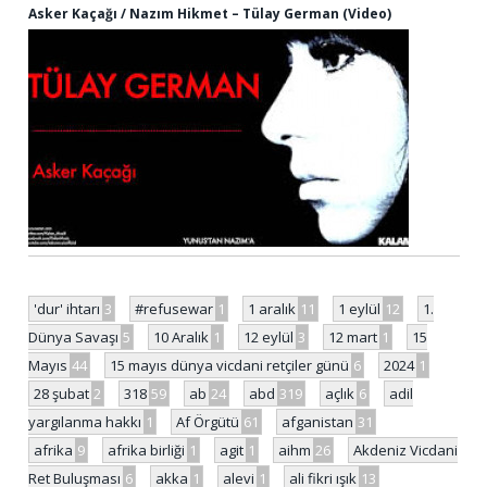
Asker Kaçağı / Nazım Hikmet – Tülay German (Video)
'dur' ihtarı
3
#refusewar
1
1 aralık
11
1 eylül
12
1.
Dünya Savaşı
5
10 Aralık
1
12 eylül
3
12 mart
1
15
Mayıs
44
15 mayıs dünya vicdani retçiler günü
6
2024
1
28 şubat
2
318
59
ab
24
abd
319
açlık
6
adil
yargılanma hakkı
1
Af Örgütü
61
afganistan
31
afrika
9
afrika birliği
1
agit
1
aihm
26
Akdeniz Vicdani
Ret Buluşması
6
akka
1
alevi
1
ali fikri ışık
13