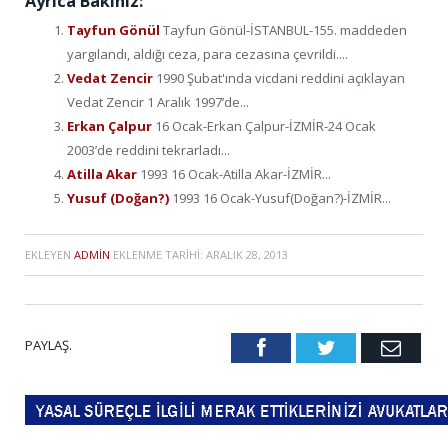
Ayrıca Bakınız:
Tayfun Gönül
Tayfun Gönül-İSTANBUL-155. maddeden
yargılandı, aldığı ceza, para cezasına çevrildi....
Vedat Zencir
1990 Şubat'ında vicdani reddini açıklayan
Vedat Zencir 1 Aralık 1997’de...
Erkan Çalpur
16 Ocak-Erkan Çalpur-İZMİR-24 Ocak
2003’de reddini tekrarladı...
Atilla Akar
1993 16 Ocak-Atilla Akar-İZMİR...
Yusuf (Doğan?)
1993 16 Ocak-Yusuf(Doğan?)-İZMİR...
EKLEYEN
ADMIN
EKLENME TARIHI:
ARALIK 28, 2013
PAYLAŞ.
Facebook
Twitter
Emai