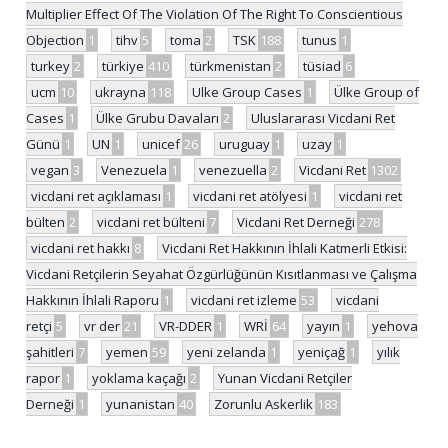
Multiplier Effect Of The Violation Of The Right To Conscientious
Objection
1
tihv
5
toma
2
TSK
188
tunus
1
turkey
2
türkiye
410
türkmenistan
2
tüsiad
6
ucm
10
ukrayna
118
Ulke Group Cases
1
Ülke Group of
Cases
1
Ülke Grubu Davaları
2
Uluslararası Vicdani Ret
Günü
1
UN
1
unicef
26
uruguay
1
uzay
1
vegan
3
Venezuela
1
venezuella
2
Vicdani Ret
1302
vicdani ret açıklaması
1
vicdani ret atölyesi
1
vicdani ret
bülten
2
vicdani ret bülteni
7
Vicdani Ret Derneği
278
vicdani ret hakkı
8
Vicdani Ret Hakkının İhlali Katmerli Etkisi:
Vicdani Retçilerin Seyahat Özgürlüğünün Kısıtlanması ve Çalışma
Hakkının İhlali Raporu
1
vicdani ret izleme
53
vicdani
retçi
5
vr der
21
VR-DDER
1
WRİ
64
yayın
1
yehova
şahitleri
7
yemen
59
yeni zelanda
1
yeniçağ
1
yılık
rapor
1
yoklama kaçağı
2
Yunan Vicdani Retçiler
Derneği
1
yunanistan
40
Zorunlu Askerlik
183