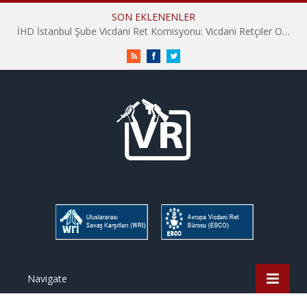
SON EKLENENLER
İHD İstanbul Şube Vicdani Ret Komisyonu: Vicdani Retçiler Olarak Destek İçin Buradayız!
RSS
Facebook
Twitter
Navigate