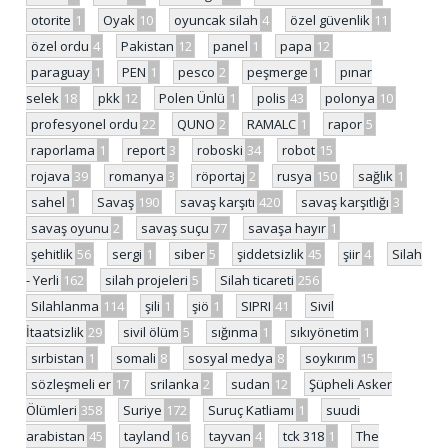
otorite
1
Oyak
10
oyuncak silah
4
özel güvenlik
11
özel ordu
4
Pakistan
12
panel
1
papa
12
paraguay
1
PEN
1
pesco
2
peşmerge
1
pınar
selek
18
pkk
12
Polen Ünlü
1
polis
43
polonya
10
profesyonel ordu
22
QUNO
2
RAMALC
1
rapor
5
raporlama
1
report
3
roboski
34
robot
15
rojava
39
romanya
3
röportaj
2
rusya
150
sağlık
1
sahel
1
Savaş
190
savaş karşıtı
420
savaş karşıtlığı
3
savaş oyunu
2
savaş suçu
77
savaşa hayır
1
şehitlik
56
sergi
1
siber
5
şiddetsizlik
45
şiir
4
Silah
- Yerli
162
silah projeleri
5
Silah ticareti
256
Silahlanma
114
şili
1
şiö
1
SIPRI
41
Sivil
İtaatsizlik
29
sivil ölüm
5
sığınma
1
sıkıyönetim
1
sırbistan
1
somali
8
sosyal medya
8
soykırım
15
sözleşmeli er
17
srilanka
2
sudan
12
Şüpheli Asker
Ölümleri
358
Suriye
172
Suruç Katliamı
1
suudi
arabistan
45
tayland
16
tayvan
4
tck 318
1
The