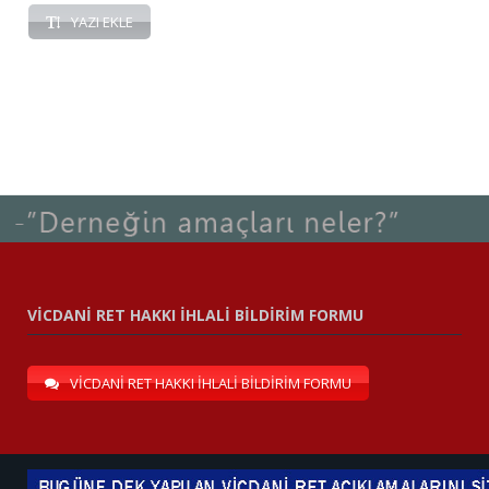
YAZI EKLE
VİCDANİ RET HAKKI İHLALİ BİLDİRİM FORMU
VİCDANİ RET HAKKI İHLALİ BİLDİRİM FORMU