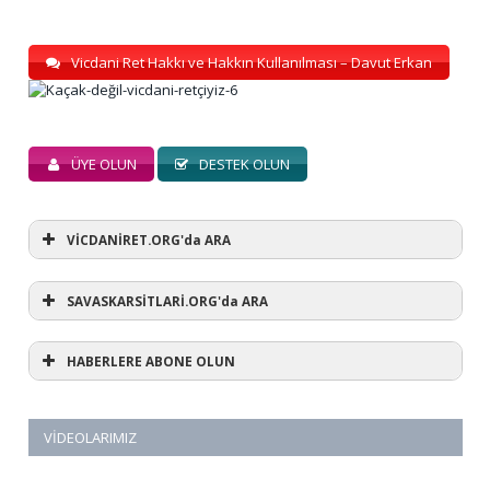
Vicdani Ret Hakkı ve Hakkın Kullanılması – Davut Erkan
ÜYE OLUN
DESTEK OLUN
VİCDANİRET.ORG'da ARA
SAVASKARSİTLARİ.ORG'da ARA
HABERLERE ABONE OLUN
VIDEOLARIMIZ