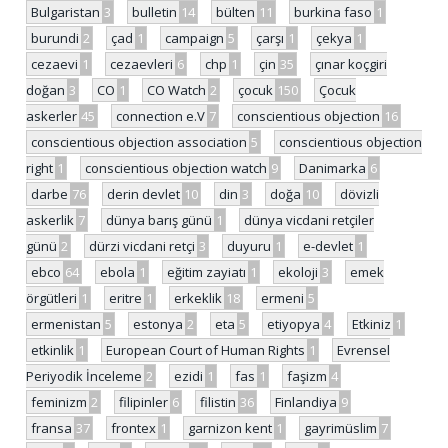
Bulgaristan
3
bulletin
14
bülten
11
burkina faso
1
burundi
2
çad
1
campaign
5
çarşı
1
çekya
1
cezaevi
1
cezaevleri
6
chp
1
çin
35
çınar koçgiri
doğan
3
CO
1
CO Watch
2
çocuk
150
Çocuk
askerler
45
connection e.V
7
conscientious objection
16
conscientious objection association
5
conscientious objection
right
1
conscientious objection watch
9
Danimarka
6
darbe
76
derin devlet
10
din
3
doğa
10
dövizli
askerlik
7
dünya barış günü
1
dünya vicdani retçiler
günü
2
dürzi vicdani retçi
3
duyuru
1
e-devlet
1
ebco
64
ebola
1
eğitim zayiatı
1
ekoloji
3
emek
örgütleri
1
eritre
1
erkeklik
18
ermeni
5
ermenistan
5
estonya
2
eta
5
etiyopya
4
Etkiniz
1
etkinlik
1
European Court of Human Rights
1
Evrensel
Periyodik İnceleme
2
ezidi
1
fas
1
faşizm
4
feminizm
2
filipinler
6
filistin
36
Finlandiya
9
fransa
37
frontex
1
garnizon kent
1
gayrimüslim
7