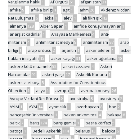
yargılanma hakkı
1
Af Örgütü
61
afganistan
31
afrika
9
afrika birliği
1
agit
1
aihm
26
Akdeniz Vicdani
Ret Buluşması
6
akka
1
alevi
1
ali fikri ışık
13
almanya
128
Alper Sapan
1
amfide konuşulmayanlar
1
anarşist kadınlar
1
Anayasa Mahkemesi
4
anti-
militarizm
4
antimilitarist medya
8
antimilitarizm
97
arap
birliği
1
arap ordusu
2
arjantin
1
asker aileleri
1
asker
hakları inisiyatifi
15
asker kaçağı
31
asker uğurlama
18
askere kötü muamele
55
askeri cezaevi
4
Askeri
Harcamalar
92
askeri yargı
17
Askerlik Kanunu
1
askersiz lefkoşa
5
Association for Conscientious
Objection
1
asya
1
avrupa
41
avrupa konseyi
26
Avrupa Vicdani Ret Bürosu
2
avustralya
5
avusturya
2
AYİM
1
AYM
14
ayrımcılık
1
azerbaycan
8
bae
2
bahçeşehir üniversitesi
1
bakanlar komitesi
4
bakaya
8
baltık
7
barış
174
barış gemisi
1
basra körfezi
5
batoça
1
Bedelli Askerlik
114
belarus
13
belçika
6