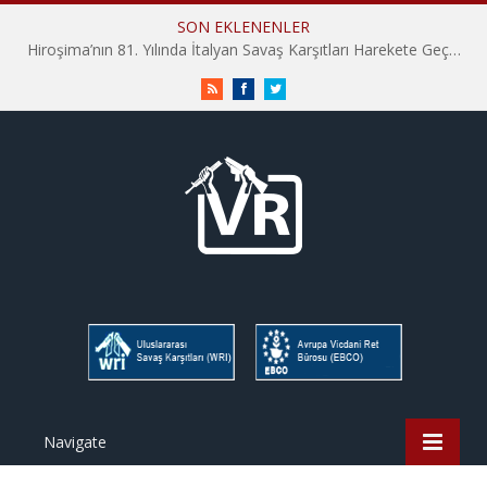
SON EKLENENLER
Hiroşima’nın 81. Yılında İtalyan Savaş Karşıtları Harekete Geçti: “Hatırlamak yeterli değil”
RSS
Facebook
Twitter
Navigate