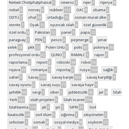
Netiwit Chotiphatphaisal
1
newroz
1
nijer
1
nijerya
8
nobel
9
norveç
3
nükleer
113
OAC
9
obama
2
ODTÜ
1
ohal
43
ortadoğu
15
osman murat ülke
2
otorite
1
Oyak
10
oyuncak silah
4
özel güvenlik
11
özel ordu
4
Pakistan
12
panel
1
papa
12
paraguay
1
PEN
1
pesco
2
peşmerge
1
pınar
selek
18
pkk
12
Polen Ünlü
1
polis
43
polonya
10
profesyonel ordu
22
QUNO
2
RAMALC
1
rapor
5
raporlama
1
report
3
roboski
34
robot
15
rojava
39
romanya
3
röportaj
2
rusya
150
sağlık
1
sahel
1
Savaş
190
savaş karşıtı
420
savaş karşıtlığı
3
savaş oyunu
2
savaş suçu
77
savaşa hayır
1
şehitlik
56
sergi
1
siber
5
şiddetsizlik
45
şiir
4
Silah
- Yerli
162
silah projeleri
5
Silah ticareti
256
Silahlanma
114
şili
1
şiö
1
SIPRI
41
Sivil
İtaatsizlik
29
sivil ölüm
5
sığınma
1
sıkıyönetim
1
sırbistan
1
somali
8
sosyal medya
8
soykırım
15