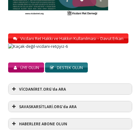
Vicdani Ret Hakkı ve Hakkın Kullanılması – Davut Erkan
ÜYE OLUN
DESTEK OLUN
VİCDANİRET.ORG'da ARA
SAVASKARSİTLARİ.ORG'da ARA
HABERLERE ABONE OLUN