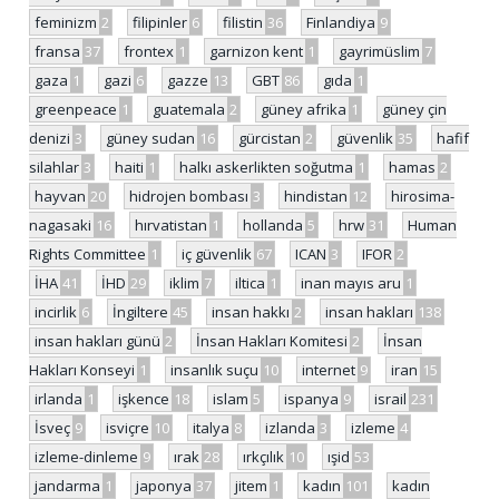
feminizm
2
filipinler
6
filistin
36
Finlandiya
9
fransa
37
frontex
1
garnizon kent
1
gayrimüslim
7
gaza
1
gazi
6
gazze
13
GBT
86
gıda
1
greenpeace
1
guatemala
2
güney afrika
1
güney çin
denizi
3
güney sudan
16
gürcistan
2
güvenlik
35
hafif
silahlar
3
haiti
1
halkı askerlikten soğutma
1
hamas
2
hayvan
20
hidrojen bombası
3
hindistan
12
hirosima-
nagasaki
16
hırvatistan
1
hollanda
5
hrw
31
Human
Rights Committee
1
iç güvenlik
67
ICAN
3
IFOR
2
İHA
41
İHD
29
iklim
7
iltica
1
inan mayıs aru
1
incirlik
6
İngiltere
45
insan hakkı
2
insan hakları
138
insan hakları günü
2
İnsan Hakları Komitesi
2
İnsan
Hakları Konseyi
1
insanlık suçu
10
internet
9
iran
15
irlanda
1
işkence
18
islam
5
ispanya
9
israil
231
İsveç
9
isviçre
10
italya
8
izlanda
3
izleme
4
izleme-dinleme
9
ırak
28
ırkçılık
10
ışid
53
jandarma
1
japonya
37
jitem
1
kadın
101
kadın