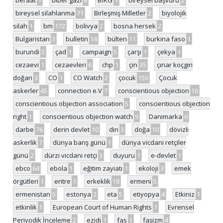
beraat
1
biber gazı
8
BİKG
1
bireysel başvuru
2
bireysel silahlanma
71
Birleşmiş Milletler
2
biyolojik
silah
1
bm
172
bolivya
2
bosna hersek
2
Bulgaristan
3
bulletin
14
bülten
11
burkina faso
1
burundi
2
çad
1
campaign
5
çarşı
1
çekya
1
cezaevi
1
cezaevleri
6
chp
1
çin
35
çınar koçgiri
doğan
3
CO
1
CO Watch
2
çocuk
150
Çocuk
askerler
45
connection e.V
7
conscientious objection
16
conscientious objection association
5
conscientious objection
right
1
conscientious objection watch
9
Danimarka
6
darbe
76
derin devlet
10
din
3
doğa
10
dövizli
askerlik
7
dünya barış günü
1
dünya vicdani retçiler
günü
2
dürzi vicdani retçi
3
duyuru
1
e-devlet
1
ebco
64
ebola
1
eğitim zayiatı
1
ekoloji
3
emek
örgütleri
1
eritre
1
erkeklik
18
ermeni
5
ermenistan
5
estonya
2
eta
5
etiyopya
4
Etkiniz
1
etkinlik
1
European Court of Human Rights
1
Evrensel
Periyodik İnceleme
2
ezidi
1
fas
1
faşizm
4