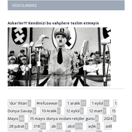
VIDEOLARIMIZ
Askerler!!! Kendinizi bu vahşilere teslim etmeyin
'dur' ihtarı
3
#refusewar
1
1 aralık
11
1 eylül
12
1.
Dünya Savaşı
5
10 Aralık
1
12 eylül
3
12 mart
1
15
Mayıs
44
15 mayıs dünya vicdani retçiler günü
6
2024
1
28 şubat
2
318
59
ab
24
abd
319
açlık
6
adil