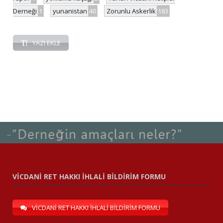
Derneği
1
yunanistan
40
Zorunlu Askerlik
183
YAZI EKLE
VİCDANİ RET HAKKI İHLALİ BİLDİRİM FORMU
VİCDANİ RET HAKKI İHLALİ BİLDİRİM FORMU