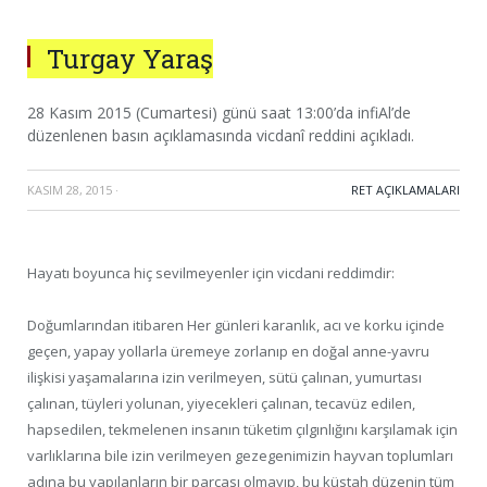
Turgay Yaraş
28 Kasım 2015 (Cumartesi) günü saat 13:00’da infiAl’de
düzenlenen basın açıklamasında vicdanî reddini açıkladı.
KASIM 28, 2015
·
RET AÇIKLAMALARI
Hayatı boyunca hiç sevilmeyenler için vicdani reddimdir:
Doğumlarından itibaren Her günleri karanlık, acı ve korku içinde
geçen, yapay yollarla üremeye zorlanıp en doğal anne-yavru
ilişkisi yaşamalarına izin verilmeyen, sütü çalınan, yumurtası
çalınan, tüyleri yolunan, yiyecekleri çalınan, tecavüz edilen,
hapsedilen, tekmelenen insanın tüketim çılgınlığını karşılamak için
varlıklarına bile izin verilmeyen gezegenimizin hayvan toplumları
adına bu yapılanların bir parçası olmayıp, bu küstah düzenin tüm