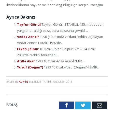
iktidarcıklarına hayvan ve insan özgürlüğü için karşı duracağım.
Ayrıca Bakınız:
Tayfun Gönül
Tayfun Gönül-İSTANBUL-155. maddeden
yargılandı, aldığı ceza, para cezasına çevrildi....
Vedat Zencir
1990 Şubat'ında vicdani reddini açıklayan
Vedat Zencir 1 Aralık 1997’de...
Erkan Çalpur
16 Ocak-Erkan Çalpur-İZMİR-24 Ocak
2003’de reddini tekrarladı...
Atilla Akar
1993 16 Ocak-Atilla Akar-İZMİR...
Yusuf (Doğan?)
1993 16 Ocak-Yusuf(Doğan?)-İZMİR...
EKLEYEN
ADMIN
EKLENME TARIHI:
KASIM 28, 2015
PAYLAŞ.
Facebook
Twitter
Emai