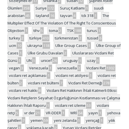
sözleşmeli er
17
srilanka
2
sudan
12
Şüpheli Asker
Ölümleri
358
Suriye
172
Suruç Katliamı
1
suudi
arabistan
45
tayland
16
tayvan
4
tck 318
1
The
Multiplier Effect Of The Violation Of The Right To Conscientious
Objection
1
tihv
5
toma
2
TSK
188
tunus
1
turkey
2
türkiye
410
türkmenistan
2
tüsiad
6
ucm
10
ukrayna
118
Ulke Group Cases
1
Ülke Group of
Cases
1
Ülke Grubu Davaları
2
Uluslararası Vicdani Ret
Günü
1
UN
1
unicef
26
uruguay
1
uzay
1
vegan
3
Venezuela
1
venezuella
2
Vicdani Ret
1302
vicdani ret açıklaması
1
vicdani ret atölyesi
1
vicdani ret
bülten
2
vicdani ret bülteni
7
Vicdani Ret Derneği
278
vicdani ret hakkı
8
Vicdani Ret Hakkının İhlali Katmerli Etkisi:
Vicdani Retçilerin Seyahat Özgürlüğünün Kısıtlanması ve Çalışma
Hakkının İhlali Raporu
1
vicdani ret izleme
53
vicdani
retçi
5
vr der
21
VR-DDER
1
WRİ
64
yayın
1
yehova
şahitleri
7
yemen
59
yeni zelanda
1
yeniçağ
1
yılık
rapor
1
yoklama kaçağı
2
Yunan Vicdani Retçiler