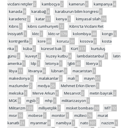
vicdani retçiler
2
kamboçya
2
kamerun
1
kampanya
4
kanada
9
karabağ
4
karaburun bilim kongresi
1
karadeniz
2
katar
11
kenya
1
kimyasal silah
19
Kıbrıs
1
kıbrıs cumhuriyeti
12
Kıbrıs'ta Vicdani Ret
İnisiyatifi
1
kktc
3
kktc-vr
179
kolombiya
48
kongo
1
kontrgerilla
2
kore
49
korucu
30
kosova
1
kosta
rika
1
küba
2
küresel bak
1
Kürt
317
kurtuluş
günü
2
kuveyt
2
kuzey kutbu
4
lambdaistanbul
1
latin
amerika
1
ldp
1
letonya
1
lgbti
40
liberya
1
libya
11
litvanya
6
lübnan
3
macaristan
1
makedonya
1
malakanlar
3
mali
8
mayın
51
mazlumder
2
medya
25
Mehmet Erkin Ekren
1
meksika
1
Merve Arkun
1
Mesarvot
2
metin bayrak
2
MGK
9
mgsb
2
mhp
1
militarizasyon
1
Militarizm
123
milliyetçilik
7
misket bombası
10
MİT
12
mısır
16
mobese
1
monitor
1
mülteci
76
murat
kanatlı
21
myanmar
8
namibya
1
nato
107
nazizm
1