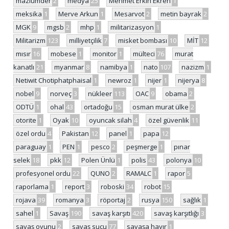
mazlumder
2
medya
25
Mehmet Erkin Ekren
1
meksika
1
Merve Arkun
1
Mesarvot
2
metin bayrak
2
MGK
9
mgsb
2
mhp
1
militarizasyon
1
Militarizm
123
milliyetçilik
7
misket bombası
10
MİT
12
mısır
16
mobese
1
monitor
1
mülteci
76
murat
kanatlı
21
myanmar
8
namibya
1
nato
107
nazizm
1
Netiwit Chotiphatphaisal
1
newroz
1
nijer
1
nijerya
8
nobel
9
norveç
3
nükleer
113
OAC
9
obama
2
ODTÜ
1
ohal
43
ortadoğu
15
osman murat ülke
2
otorite
1
Oyak
10
oyuncak silah
4
özel güvenlik
11
özel ordu
4
Pakistan
12
panel
1
papa
12
paraguay
1
PEN
1
pesco
2
peşmerge
1
pınar
selek
18
pkk
12
Polen Ünlü
1
polis
43
polonya
10
profesyonel ordu
22
QUNO
2
RAMALC
1
rapor
5
raporlama
1
report
3
roboski
34
robot
15
rojava
39
romanya
3
röportaj
2
rusya
150
sağlık
1
sahel
1
Savaş
190
savaş karşıtı
420
savaş karşıtlığı
3
savaş oyunu
2
savaş suçu
77
savaşa hayır
1