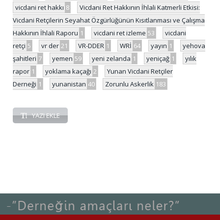
vicdani ret hakkı
8
Vicdani Ret Hakkının İhlali Katmerli Etkisi:
Vicdani Retçilerin Seyahat Özgürlüğünün Kısıtlanması ve Çalışma
Hakkının İhlali Raporu
1
vicdani ret izleme
53
vicdani
retçi
5
vr der
21
VR-DDER
1
WRİ
64
yayın
1
yehova
şahitleri
7
yemen
59
yeni zelanda
1
yeniçağ
1
yılık
rapor
1
yoklama kaçağı
2
Yunan Vicdani Retçiler
Derneği
1
yunanistan
40
Zorunlu Askerlik
183
YAZI EKLE