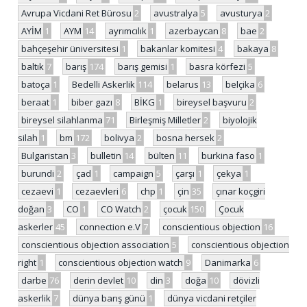
Avrupa Vicdani Ret Bürosu
2
avustralya
5
avusturya
2
AYİM
1
AYM
14
ayrımcılık
1
azerbaycan
8
bae
2
bahçeşehir üniversitesi
1
bakanlar komitesi
4
bakaya
8
baltık
7
barış
174
barış gemisi
1
basra körfezi
5
batoça
1
Bedelli Askerlik
114
belarus
13
belçika
6
beraat
1
biber gazı
8
BİKG
1
bireysel başvuru
2
bireysel silahlanma
71
Birleşmiş Milletler
2
biyolojik
silah
1
bm
172
bolivya
2
bosna hersek
2
Bulgaristan
3
bulletin
14
bülten
11
burkina faso
1
burundi
2
çad
1
campaign
5
çarşı
1
çekya
1
cezaevi
1
cezaevleri
6
chp
1
çin
35
çınar koçgiri
doğan
3
CO
1
CO Watch
2
çocuk
150
Çocuk
askerler
45
connection e.V
7
conscientious objection
16
conscientious objection association
5
conscientious objection
right
1
conscientious objection watch
9
Danimarka
6
darbe
76
derin devlet
10
din
3
doğa
10
dövizli
askerlik
7
dünya barış günü
1
dünya vicdani retçiler