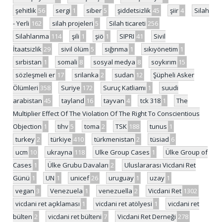
şehitlik
56
sergi
1
siber
5
şiddetsizlik
45
şiir
4
Silah
- Yerli
162
silah projeleri
5
Silah ticareti
256
Silahlanma
114
şili
1
şiö
1
SIPRI
41
Sivil
İtaatsizlik
29
sivil ölüm
5
sığınma
1
sıkıyönetim
1
sırbistan
1
somali
8
sosyal medya
8
soykırım
15
sözleşmeli er
17
srilanka
2
sudan
12
Şüpheli Asker
Ölümleri
358
Suriye
172
Suruç Katliamı
1
suudi
arabistan
45
tayland
16
tayvan
4
tck 318
1
The
Multiplier Effect Of The Violation Of The Right To Conscientious
Objection
1
tihv
5
toma
2
TSK
188
tunus
1
turkey
2
türkiye
410
türkmenistan
2
tüsiad
6
ucm
10
ukrayna
118
Ulke Group Cases
1
Ülke Group of
Cases
1
Ülke Grubu Davaları
2
Uluslararası Vicdani Ret
Günü
1
UN
1
unicef
26
uruguay
1
uzay
1
vegan
3
Venezuela
1
venezuella
2
Vicdani Ret
1302
vicdani ret açıklaması
1
vicdani ret atölyesi
1
vicdani ret
bülten
2
vicdani ret bülteni
7
Vicdani Ret Derneği
278