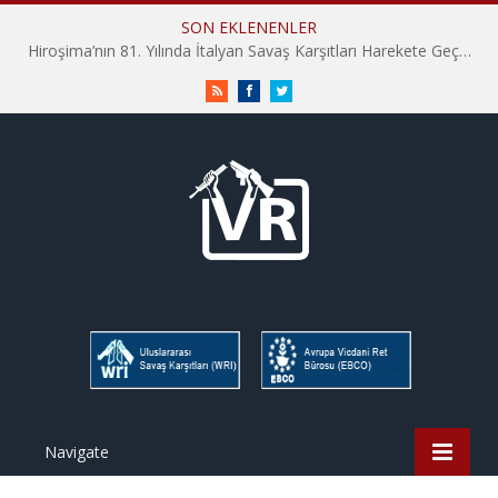
SON EKLENENLER
Hiroşima’nın 81. Yılında İtalyan Savaş Karşıtları Harekete Geçti: “Hatırlamak yeterli değil”
RSS
Facebook
Twitter
Navigate