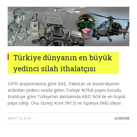
Türkiye dünyanın en büyük
yedinci silah ithalatçısı
SIPRI araştırmasına göre BAE, Pakistan ve Avustralya’nın
ardından yedinci sırada gelen Türkiye %3’lük payını korudu.
Enstitüye göre Türkiye’nin alımlarında ABD %58 ile en büyük
paya sahip. Onu Güney Kore (%13) ve İspanya (%8) izliyor.
MART 16, 2015
·
GÜNDEM