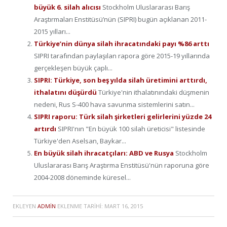
büyük 6. silah alıcısı
Stockholm Uluslararası Barış
Araştırmaları Enstitüsü’nün (SIPRI) bugün açıklanan 2011-
2015 yılları...
Türkiye’nin dünya silah ihracatındaki payı %86 arttı
SIPRI tarafından paylaşılan rapora göre 2015-19 yıllarında
gerçekleşen büyük çaplı...
SIPRI: Türkiye, son beş yılda silah üretimini arttırdı,
ithalatını düşürdü
Türkiye'nin ithalatınındaki düşmenin
nedeni, Rus S-400 hava savunma sistemlerini satın...
SIPRI raporu: Türk silah şirketleri gelirlerini yüzde 24
artırdı
SIPRI'nın "En büyük 100 silah üreticisi" listesinde
Türkiye'den Aselsan, Baykar...
En büyük silah ihracatçıları: ABD ve Rusya
Stockholm
Uluslararası Barış Araştırma Enstitüsü'nün raporuna göre
2004-2008 döneminde küresel...
EKLEYEN
ADMIN
EKLENME TARIHI:
MART 16, 2015