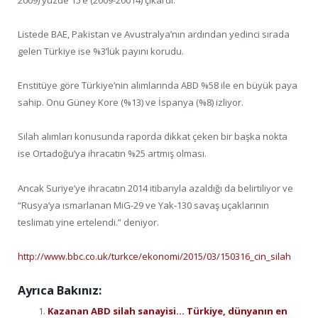
Listede BAE, Pakistan ve Avustralya’nın ardından yedinci sırada
gelen Türkiye ise %3’lük payını korudu.
Enstitüye göre Türkiye’nin alımlarında ABD %58 ile en büyük paya
sahip. Onu Güney Kore (%13) ve İspanya (%8) izliyor.
Silah alımları konusunda raporda dikkat çeken bir başka nokta
ise Ortadoğu’ya ihracatın %25 artmış olması.
Ancak Suriye’ye ihracatın 2014 itibarıyla azaldığı da belirtiliyor ve
“Rusya’ya ısmarlanan MiG-29 ve Yak-130 savaş uçaklarının
teslimatı yine ertelendi.” deniyor.
http://www.bbc.co.uk/turkce/ekonomi/2015/03/150316_cin_silah
Ayrıca Bakınız:
Kazanan ABD silah sanayisi… Türkiye, dünyanın en