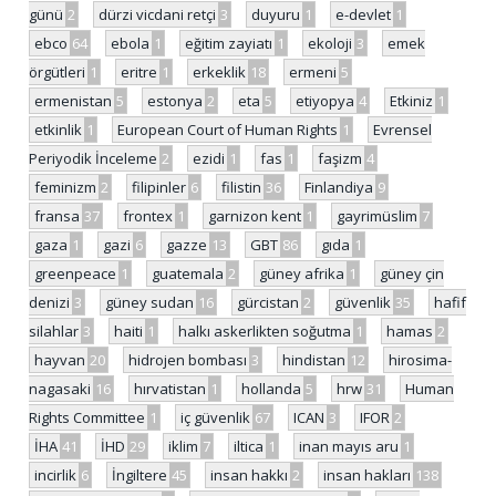
günü
2
dürzi vicdani retçi
3
duyuru
1
e-devlet
1
ebco
64
ebola
1
eğitim zayiatı
1
ekoloji
3
emek
örgütleri
1
eritre
1
erkeklik
18
ermeni
5
ermenistan
5
estonya
2
eta
5
etiyopya
4
Etkiniz
1
etkinlik
1
European Court of Human Rights
1
Evrensel
Periyodik İnceleme
2
ezidi
1
fas
1
faşizm
4
feminizm
2
filipinler
6
filistin
36
Finlandiya
9
fransa
37
frontex
1
garnizon kent
1
gayrimüslim
7
gaza
1
gazi
6
gazze
13
GBT
86
gıda
1
greenpeace
1
guatemala
2
güney afrika
1
güney çin
denizi
3
güney sudan
16
gürcistan
2
güvenlik
35
hafif
silahlar
3
haiti
1
halkı askerlikten soğutma
1
hamas
2
hayvan
20
hidrojen bombası
3
hindistan
12
hirosima-
nagasaki
16
hırvatistan
1
hollanda
5
hrw
31
Human
Rights Committee
1
iç güvenlik
67
ICAN
3
IFOR
2
İHA
41
İHD
29
iklim
7
iltica
1
inan mayıs aru
1
incirlik
6
İngiltere
45
insan hakkı
2
insan hakları
138