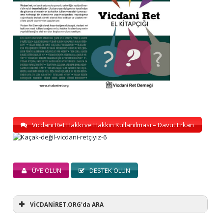
Vicdani Ret Hakkı ve Hakkın Kullanılması – Davut Erkan
ÜYE OLUN
DESTEK OLUN
VİCDANİRET.ORG'da ARA