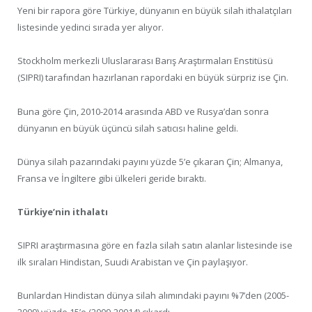
Yeni bir rapora göre Türkiye, dünyanın en büyük silah ithalatçıları
listesinde yedinci sırada yer alıyor.
Stockholm merkezli Uluslararası Barış Araştırmaları Enstitüsü
(SIPRI) tarafından hazırlanan rapordaki en büyük sürpriz ise Çin.
Buna göre Çin, 2010-2014 arasında ABD ve Rusya’dan sonra
dünyanın en büyük üçüncü silah satıcısı haline geldi.
Dünya silah pazarındaki payını yüzde 5’e çıkaran Çin; Almanya,
Fransa ve İngiltere gibi ülkeleri geride bıraktı.
Türkiye’nin ithalatı
SIPRI araştırmasına göre en fazla silah satın alanlar listesinde ise
ilk sıraları Hindistan, Suudi Arabistan ve Çin paylaşıyor.
Bunlardan Hindistan dünya silah alımındaki payını %7’den (2005-
2009) yüzde 15’e (2009-20014) çıkardı.