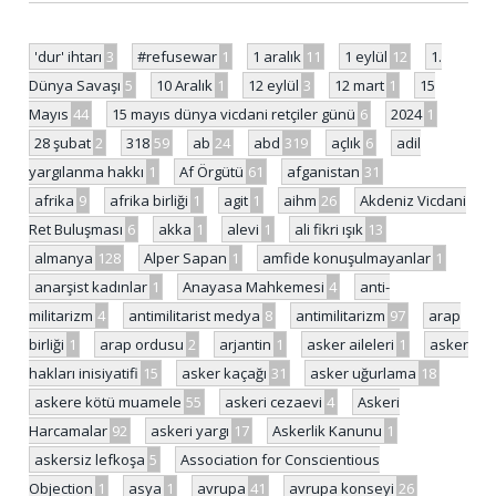
'dur' ihtarı
3
#refusewar
1
1 aralık
11
1 eylül
12
1.
Dünya Savaşı
5
10 Aralık
1
12 eylül
3
12 mart
1
15
Mayıs
44
15 mayıs dünya vicdani retçiler günü
6
2024
1
28 şubat
2
318
59
ab
24
abd
319
açlık
6
adil
yargılanma hakkı
1
Af Örgütü
61
afganistan
31
afrika
9
afrika birliği
1
agit
1
aihm
26
Akdeniz Vicdani
Ret Buluşması
6
akka
1
alevi
1
ali fikri ışık
13
almanya
128
Alper Sapan
1
amfide konuşulmayanlar
1
anarşist kadınlar
1
Anayasa Mahkemesi
4
anti-
militarizm
4
antimilitarist medya
8
antimilitarizm
97
arap
birliği
1
arap ordusu
2
arjantin
1
asker aileleri
1
asker
hakları inisiyatifi
15
asker kaçağı
31
asker uğurlama
18
askere kötü muamele
55
askeri cezaevi
4
Askeri
Harcamalar
92
askeri yargı
17
Askerlik Kanunu
1
askersiz lefkoşa
5
Association for Conscientious
Objection
1
asya
1
avrupa
41
avrupa konseyi
26