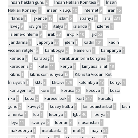
insan hakları günü
2
İnsan Hakları Komitesi
2
İnsan
Hakları Konseyi
1
insanlık suçu
10
internet
9
iran
15
irlanda
1
işkence
18
islam
5
ispanya
9
israil
231
İsveç
9
isviçre
10
italya
8
izlanda
3
izleme
4
izleme-dinleme
9
ırak
28
ırkçılık
10
ışid
53
jandarma
1
japonya
37
jitem
1
kadın
101
kadın
vicdani retçiler
2
kamboçya
2
kamerun
1
kampanya
4
kanada
9
karabağ
4
karaburun bilim kongresi
1
karadeniz
2
katar
11
kenya
1
kimyasal silah
19
Kıbrıs
1
kıbrıs cumhuriyeti
12
Kıbrıs'ta Vicdani Ret
İnisiyatifi
1
kktc
3
kktc-vr
179
kolombiya
48
kongo
1
kontrgerilla
2
kore
49
korucu
30
kosova
1
kosta
rika
1
küba
2
küresel bak
1
Kürt
317
kurtuluş
günü
2
kuveyt
2
kuzey kutbu
4
lambdaistanbul
1
latin
amerika
1
ldp
1
letonya
1
lgbti
40
liberya
1
libya
11
litvanya
6
lübnan
3
macaristan
1
makedonya
1
malakanlar
3
mali
8
mayın
51