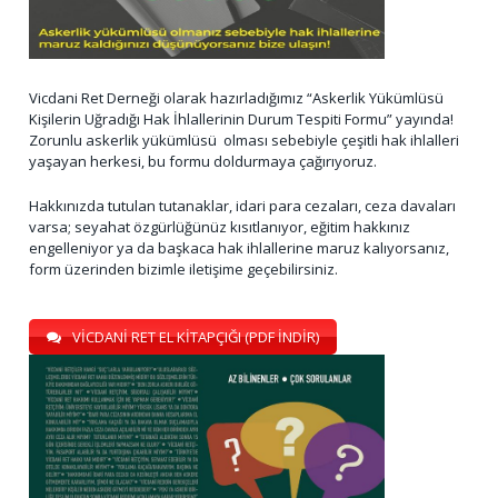
Vicdani Ret Derneği olarak hazırladığımız “Askerlik Yükümlüsü
Kişilerin Uğradığı Hak İhlallerinin Durum Tespiti Formu” yayında!
Zorunlu askerlik yükümlüsü olması sebebiyle çeşitli hak ihlalleri
yaşayan herkesi, bu formu doldurmaya çağırıyoruz.
Hakkınızda tutulan tutanaklar, idari para cezaları, ceza davaları
varsa; seyahat özgürlüğünüz kısıtlanıyor, eğitim hakkınız
engelleniyor ya da başkaca hak ihlallerine maruz kalıyorsanız,
form üzerinden bizimle iletişime geçebilirsiniz.
VİCDANİ RET EL KİTAPÇIĞI (PDF İNDİR)