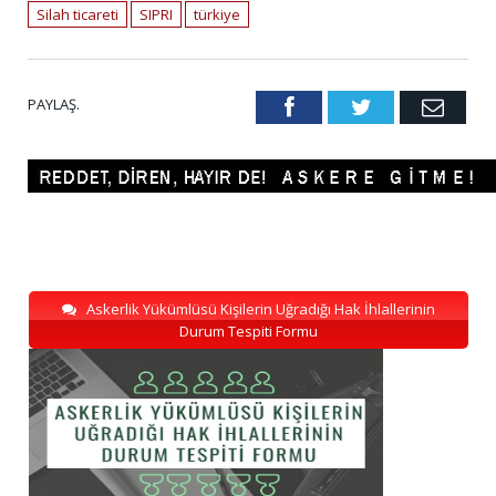
Silah ticareti
SIPRI
türkiye
PAYLAŞ.
Facebook
Twitter
Emai
Askerlik Yükümlüsü Kişilerin Uğradığı Hak İhlallerinin
Durum Tespiti Formu