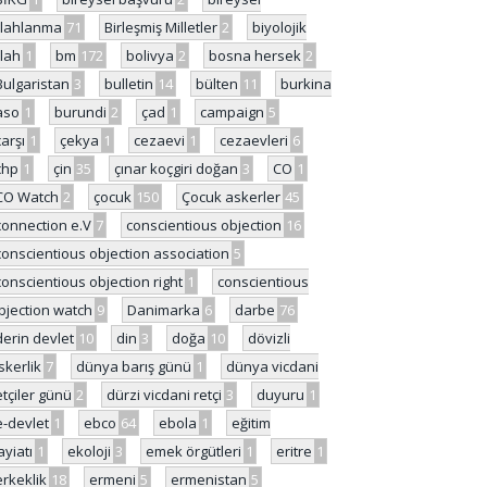
ilahlanma
71
Birleşmiş Milletler
2
biyolojik
ilah
1
bm
172
bolivya
2
bosna hersek
2
Bulgaristan
3
bulletin
14
bülten
11
burkina
aso
1
burundi
2
çad
1
campaign
5
çarşı
1
çekya
1
cezaevi
1
cezaevleri
6
chp
1
çin
35
çınar koçgiri doğan
3
CO
1
CO Watch
2
çocuk
150
Çocuk askerler
45
connection e.V
7
conscientious objection
16
conscientious objection association
5
conscientious objection right
1
conscientious
bjection watch
9
Danimarka
6
darbe
76
derin devlet
10
din
3
doğa
10
dövizli
skerlik
7
dünya barış günü
1
dünya vicdani
etçiler günü
2
dürzi vicdani retçi
3
duyuru
1
e-devlet
1
ebco
64
ebola
1
eğitim
ayiatı
1
ekoloji
3
emek örgütleri
1
eritre
1
erkeklik
18
ermeni
5
ermenistan
5