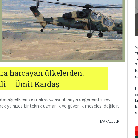
V
Y
T
Z
h
ara harcayan ülkelerden:
ç
mli – Ümit Kardaş
H
c
acağı etkileri ve mali yükü ayrıntılarıyla değerlendirmek
k
mek yalnızca bir teknik uzmanlık ve güvenlik meselesi değildir.
b
ü
MAKALELER