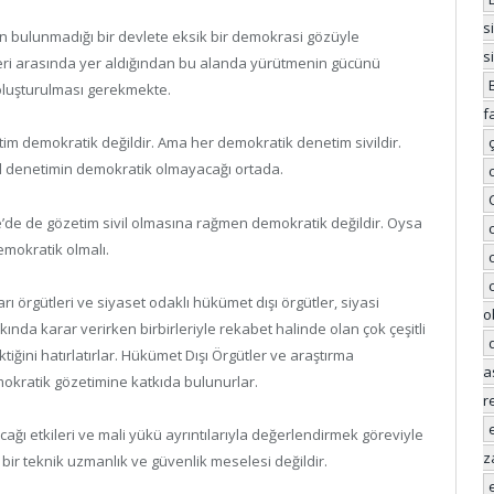
s
 bulunmadığı bir devlete eksik bir demokrasi gözüyle
s
leri arasında yer aldığından bu alanda yürütmenin gücünü
oluşturulması gerekmekte.
f
enetim demokratik değildir. Ama her demokratik denetim sivildir.
ivil denetimin demokratik olmayacağı ortada.
e’de de gözetim sivil olmasına rağmen demokratik değildir. Oysa
mokratik olmalı.
 örgütleri ve siyaset odaklı hükümet dışı örgütler, siyasi
o
kında karar verirken birbirleriyle rekabet halinde olan çok çeşitli
iğini hatırlatırlar. Hükümet Dışı Örgütler ve araştırma
a
okratik gözetimine katkıda bulunurlar.
r
ağı etkileri ve mali yükü ayrıntılarıyla değerlendirmek göreviyle
z
bir teknik uzmanlık ve güvenlik meselesi değildir.