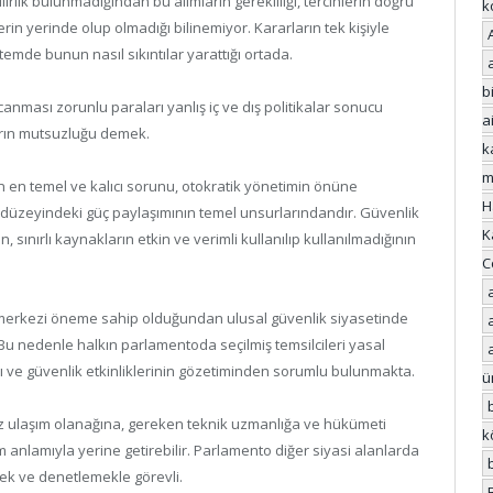
lirlik bulunmadığından bu alımların gerekliliği, tercihlerin doğru
k
in yerinde olup olmadığı bilinemiyor. Kararların tek kişiyle
temde bunun nasıl sıkıntılar yarattığı ortada.
bi
canması zorunlu paraları yanlış iç ve dış politikalar sonucu
a
rın mutsuzluğu demek.
k
m
in en temel ve kalıcı sorunu, otokratik yönetimin önüne
H
 düzeyindeki güç paylaşımının temel unsurlarındandır. Güvenlik
K
sınırlı kaynakların etkin ve verimli kullanılıp kullanılmadığının
C
da merkezi öneme sahip olduğundan ulusal güvenlik siyasetinde
 Bu nedenle halkın parlamentoda seçilmiş temsilcileri yasal
 ve güvenlik etkinliklerinin gözetiminden sorumlu bulunmakta.
ü
ız ulaşım olanağına, gereken teknik uzmanlığa ve hükümeti
k
nlamıyla yerine getirebilir. Parlamento diğer siyasi alanlarda
ek ve denetlemekle görevli.