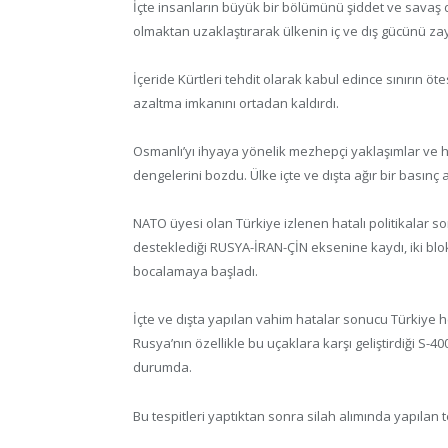
İçte insanların büyük bir bölümünü şiddet ve savaş d
olmaktan uzaklaştırarak ülkenin iç ve dış gücünü zayı
İçeride Kürtleri tehdit olarak kabul edince sınırın ö
azaltma imkanını ortadan kaldırdı.
Osmanlı’yı ihyaya yönelik mezhepçi yaklaşımlar ve ha
dengelerini bozdu. Ülke içte ve dışta ağır bir basınç a
NATO üyesi olan Türkiye izlenen hatalı politikalar s
desteklediği RUSYA-İRAN-ÇİN eksenine kaydı, iki blo
bocalamaya başladı.
İçte ve dışta yapılan vahim hatalar sonucu Türkiye 
Rusya’nın özellikle bu uçaklara karşı geliştirdiği S
durumda.
Bu tespitleri yaptıktan sonra silah alımında yapılan 