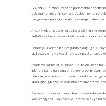
Güvenlik kurumları üzerinde parlamento denetiminin
bakılmakta. Güvenlik sektörü, devletin temel görev
dengeleyebilmek için denetim ve denge sisteminin 
Ancak Prof. Ümit Cizre’nin belirttiği gibi her sivil d
Şeffaflık ve hesap verebilirliği barındırmayan bir s
Ortadoğu ülkelerinin bir çoğunda olduğu gibi Türkiy
sivil gözetim hem siyasal hem toplumsal anlamda de
Akademik kurumlar, düşünce kuruluşları, insan hakları
liderlere kamu harcamaları ve devlet politikaları hak
talep ve çıkarların göz önünde bulundurulması gerekt
kuruluşları güvenlik sektörünün parlamenter ve dem
Parlamento silah alımlarının toplum üzerinde yaratac
karşı karşıyadır. Silah almaya karar vermek yalnızca 