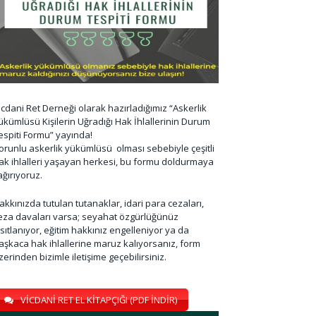
icdani Ret Derneği olarak hazırladığımız “Askerlik
ükümlüsü Kişilerin Uğradığı Hak İhlallerinin Durum
espiti Formu” yayında!
orunlu askerlik yükümlüsü olması sebebiyle çeşitli
ak ihlalleri yaşayan herkesi, bu formu doldurmaya
ağırıyoruz.
akkınızda tutulan tutanaklar, idari para cezaları,
eza davaları varsa; seyahat özgürlüğünüz
ısıtlanıyor, eğitim hakkınız engelleniyor ya da
aşkaca hak ihlallerine maruz kalıyorsanız, form
zerinden bizimle iletişime geçebilirsiniz.
VİCDANİ RET EL KİTAPÇIĞI (PDF İNDİR)