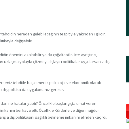
 tehdidin nereden gelebileceğinin tespitiyle yakından ilgilidir.
tikayla değişebilir.
din önemini azaltabilir ya da çoğaltabilir. İçte ayrıştırıcı,
nları uzlaşma yoluyla çözmeyi dışlayıcı politikalar uygularsanız dış
 izlerseniz tehditle baş etmeniz psikolojik ve ekonomik olarak
arı dış politika da uygulamanız gerekir.
tidarı ne hatalar yaptı? Öncelikle başlangıçta umut veren
ma imkanını berhava etti. Özellikle Kürtlerle ve diğer mağdur
rışla dış politikasını sağlıklı belirleme imkanını elinden kaçırdı.