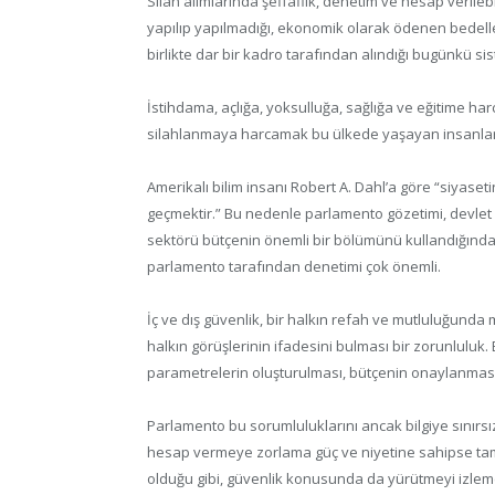
Silah alımlarında şeffaflık, denetim ve hesap verilebi
yapılıp yapılmadığı, ekonomik olarak ödenen bedeller
birlikte dar bir kadro tarafından alındığı bugünkü sis
İstihdama, açlığa, yoksulluğa, sağlığa ve eğitime har
silahlanmaya harcamak bu ülkede yaşayan insanla
Amerikalı bilim insanı Robert A. Dahl’a göre “siyaset
geçmektir.” Bu nedenle parlamento gözetimi, devlet
sektörü bütçenin önemli bir bölümünü kullandığından, 
parlamento tarafından denetimi çok önemli.
İç ve dış güvenlik, bir halkın refah ve mutluluğun
halkın görüşlerinin ifadesini bulması bir zorunluluk.
parametrelerin oluşturulması, bütçenin onaylanması
Parlamento bu sorumluluklarını ancak bilgiye sınırs
hesap vermeye zorlama güç ve niyetine sahipse tam a
olduğu gibi, güvenlik konusunda da yürütmeyi izlem