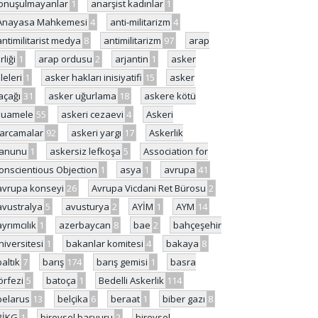
onuşulmayanlar
1
anarşist kadınlar
1
Anayasa Mahkemesi
4
anti-militarizm
4
antimilitarist medya
8
antimilitarizm
97
arap
rliği
1
arap ordusu
2
arjantin
1
asker
ileleri
1
asker hakları inisiyatifi
15
asker
açağı
31
asker uğurlama
18
askere kötü
uamele
55
askeri cezaevi
4
Askeri
arcamalar
92
askeri yargı
17
Askerlik
anunu
1
askersiz lefkoşa
5
Association for
onscientious Objection
1
asya
1
avrupa
41
avrupa konseyi
26
Avrupa Vicdani Ret Bürosu
2
avustralya
5
avusturya
2
AYİM
1
AYM
14
ayrımcılık
1
azerbaycan
8
bae
2
bahçeşehir
niversitesi
1
bakanlar komitesi
4
bakaya
8
baltık
7
barış
174
barış gemisi
1
basra
örfezi
5
batoça
1
Bedelli Askerlik
114
belarus
13
belçika
6
beraat
1
biber gazı
8
BİKG
1
bireysel başvuru
2
bireysel