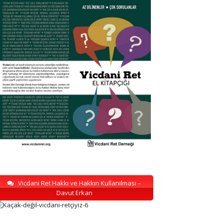
Vicdani Ret Hakkı ve Hakkın Kullanılması –
Davut Erkan