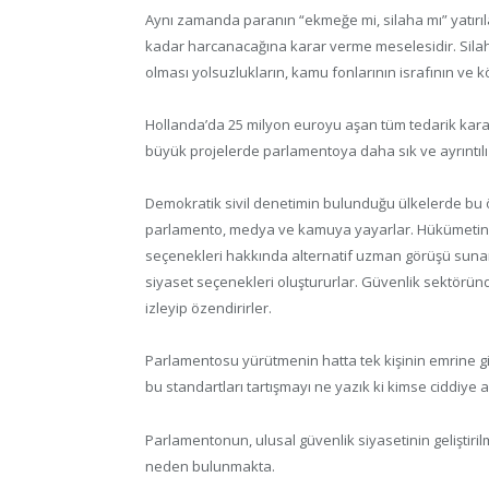
Aynı zamanda paranın “ekmeğe mi, silaha mı” yatırıla
kadar harcanacağına karar verme meselesidir. Silah 
olması yolsuzlukların, kamu fonlarının israfının ve
Hollanda’da 25 milyon euroyu aşan tüm tedarik kara
büyük projelerde parlamentoya daha sık ve ayrıntılı 
Demokratik sivil denetimin bulunduğu ülkelerde bu ör
parlamento, medya ve kamuya yayarlar. Hükümetin g
seçenekleri hakkında alternatif uzman görüşü sunara
siyaset seçenekleri oluştururlar. Güvenlik sektörü
izleyip özendirirler.
Parlamentosu yürütmenin hatta tek kişinin emrine girm
bu standartları tartışmayı ne yazık ki kimse ciddiye 
Parlamentonun, ulusal güvenlik siyasetinin geliştiril
neden bulunmakta.