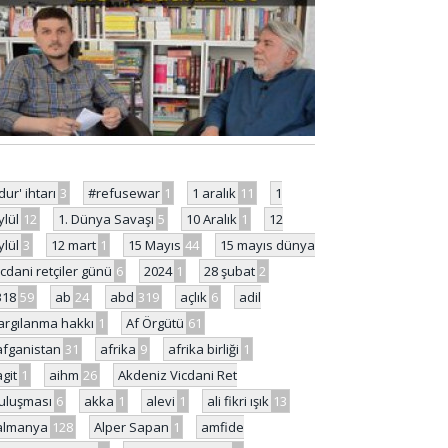
'dur' ihtarı
3
#refusewar
1
1 aralık
11
1
ylül
12
1. Dünya Savaşı
5
10 Aralık
1
12
ylül
3
12 mart
1
15 Mayıs
44
15 mayıs dünya
icdani retçiler günü
6
2024
1
28 şubat
2
318
59
ab
24
abd
319
açlık
6
adil
argılanma hakkı
1
Af Örgütü
61
afganistan
31
afrika
9
afrika birliği
1
agit
1
aihm
26
Akdeniz Vicdani Ret
uluşması
6
akka
1
alevi
1
ali fikri ışık
13
almanya
128
Alper Sapan
1
amfide