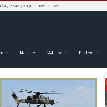
Hiroşima’nın 81. Yılında İtalyan Savaş Karşıtları Harekete Geçti: “Hatırlamak yeterli değil”
em
Bizden
Makaleler
Etkinlikler