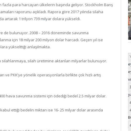
n fazla para harcayan ülkelerin başında geliyor. Stockholm Barış
arcamaları raporunu açıkladı. Rapora göre 2017 yılında silaha
a artarak 1 trilyon 739 milyar dolara yükseldi.
kiye de bulunuyor. 2008 – 2016 döneminde savunma
lanma için 18 milyar 200 milyon dolar harcadı. Geçen yıl ise
ara yükselttiği anlaşılmakta.
n silahlanmaya, silah üretimine aktarılan milyarlar bulunuyor.
e
e
ı ve PKK’ye yönelik operasyonlarla birlikte çok hızlı artış
v
y
-400 hava savunma sistemi için ödediği bedel 2.5 milyar dolar.
abul ettiği bedelin miktarı ise 16- 25 milyar dolar arasında
B