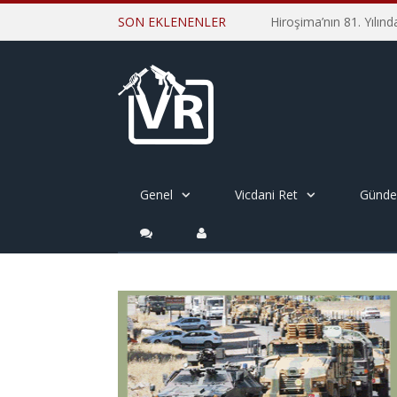
SON EKLENENLER
Genel
Vicdani Ret
Günd