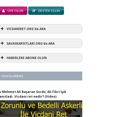
ÜYE OLUN
DESTEK OLUN
VİCDANİRET.ORG'da ARA
SAVASKARSİTLARİ.ORG'da ARA
HABERLERE ABONE OLUN
VIDEOLARIMIZ
v Mehmet Ali Başaran Sordu, Ali Fikri Işık
anıtladı. Vicdani ret nedir? (Video)