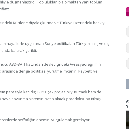
iliyle düşmanlaştırdı. Toplulukları biz olmaktan yani toplum
flattı.
tesindeki Kürtlerle diyalog kurma ve Türkiye üzerindeki baskıyı
m hayallerle uygulanan Suriye politikaları Türkiye’nin iç ve dış
ltında kalarak gerildi.
onucu ABD-BATI hattından devlet içindeki Avrasyacı eğilimin
k arasında denge politikası yürütme imkanını kaybetti ve
hem parasıyla katıldığı F-35 uçak projesini yürütmek hem de
-400 hava savunma sistemini satın almak paradoksuna itilmiş
A
Y
tercihlerde şeffaflığın önemini vurgulamak gerekiyor.