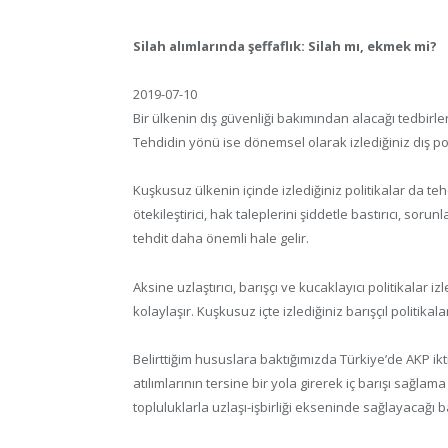
Silah alımlarında şeffaflık: Silah mı, ekmek mi?
2019-07-10
Bir ülkenin dış güvenliği bakımından alacağı tedbirler
Tehdidin yönü ise dönemsel olarak izlediğiniz dış poli
Kuşkusuz ülkenin içinde izlediğiniz politikalar da tehdi
ötekileştirici, hak taleplerini şiddetle bastırıcı, soru
tehdit daha önemli hale gelir.
Aksine uzlaştırıcı, barışçı ve kucaklayıcı politikalar
kolaylaşır. Kuşkusuz içte izlediğiniz barışçıl politikal
Belirttiğim hususlara baktığımızda Türkiye’de AKP ik
atılımlarının tersine bir yola girerek iç barışı sağla
topluluklarla uzlaşı-işbirliği ekseninde sağlayacağı ba