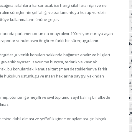
cağına, silahlara harcanacak ise hangi silahlara niçin ve ne
alım süreçlerinin şeffaflığı ve parlamentoya hesap verebilir
 kötüye kullanmaların önüne geçer.
rlarında parlamentonun da onayı alınır.100 milyon euroyu aşan
raporlar sunulmasını öngören farklı bir süreç uygulanır.
k
gütler güvenlik konuları hakkında bağımsız analiz ve bilgileri
üvenlik siyaseti, savunma bütçesi, tedarik ve kaynak
d
k, bu konulardaki kamusal tartışmayı desteklerler ve farklı
nde hukukun üstünlüğü ve insan haklarına saygıyı yakından
a
iş, otoriterliğe meyilli ve sivil toplumu zayıf kalmış bir ülkede
n
almaz.
g
mesine dahil olması ve şeffaflık içinde onaylaması için birçok