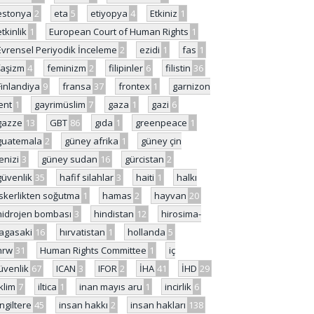
estonya
2
eta
5
etiyopya
4
Etkiniz
1
etkinlik
1
European Court of Human Rights
1
Evrensel Periyodik İnceleme
2
ezidi
1
fas
1
faşizm
4
feminizm
2
filipinler
6
filistin
36
Finlandiya
9
fransa
37
frontex
1
garnizon
ent
1
gayrimüslim
7
gaza
1
gazi
6
gazze
13
GBT
86
gıda
1
greenpeace
1
guatemala
2
güney afrika
1
güney çin
enizi
3
güney sudan
16
gürcistan
2
güvenlik
35
hafif silahlar
3
haiti
1
halkı
skerlikten soğutma
1
hamas
2
hayvan
20
hidrojen bombası
3
hindistan
12
hirosima-
agasaki
16
hırvatistan
1
hollanda
5
hrw
31
Human Rights Committee
1
iç
üvenlik
67
ICAN
3
IFOR
2
İHA
41
İHD
29
iklim
7
iltica
1
inan mayıs aru
1
incirlik
6
İngiltere
45
insan hakkı
2
insan hakları
138