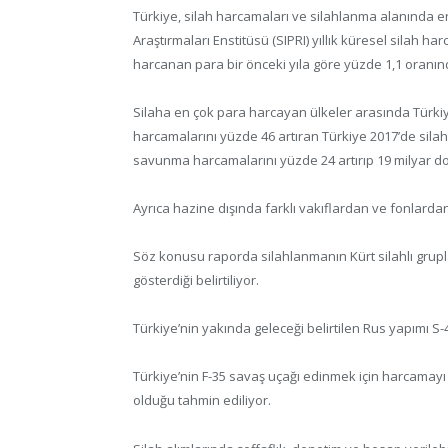
Türkiye, silah harcamaları ve silahlanma alanında e
Araştırmaları Enstitüsü (SIPRI) yıllık küresel silah h
harcanan para bir önceki yıla göre yüzde 1,1 oranınd
Silaha en çok para harcayan ülkeler arasında Tür
harcamalarını yüzde 46 artıran Türkiye 2017’de silah
savunma harcamalarını yüzde 24 artırıp 19 milyar dol
Ayrıca hazine dışında farklı vakıflardan ve fonlarda
Söz konusu raporda silahlanmanın Kürt silahlı gruplar
gösterdiği belirtiliyor.
Türkiye’nin yakında geleceği belirtilen Rus yapımı S
Türkiye’nin F-35 savaş uçağı edinmek için harcamayı k
olduğu tahmin ediliyor.