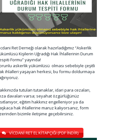
icdani Ret Derneği olarak hazırladığımız “Askerlik
ükümlüsü Kişilerin Uğradığı Hak İhlallerinin Durum
espiti Formu” yayında!
orunlu askerlik yükümlüsü olması sebebiyle çeşitli
ak ihlalleri yaşayan herkesi, bu formu doldurmaya
ağırıyoruz.
akkınızda tutulan tutanaklar, idari para cezaları,
eza davaları varsa; seyahat özgürlüğünüz
ısıtlanıyor, eğitim hakkınız engelleniyor ya da
aşkaca hak ihlallerine maruz kalıyorsanız, form
zerinden bizimle iletişime geçebilirsiniz.
VİCDANİ RET EL KİTAPÇIĞI (PDF İNDİR)