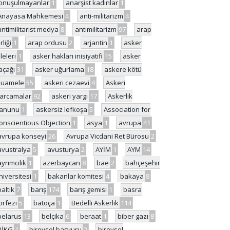
onuşulmayanlar
1
anarşist kadınlar
1
Anayasa Mahkemesi
4
anti-militarizm
4
antimilitarist medya
8
antimilitarizm
97
arap
rliği
1
arap ordusu
2
arjantin
1
asker
ileleri
1
asker hakları inisiyatifi
15
asker
açağı
31
asker uğurlama
18
askere kötü
uamele
55
askeri cezaevi
4
Askeri
arcamalar
92
askeri yargı
17
Askerlik
anunu
1
askersiz lefkoşa
5
Association for
onscientious Objection
1
asya
1
avrupa
41
avrupa konseyi
26
Avrupa Vicdani Ret Bürosu
2
avustralya
5
avusturya
2
AYİM
1
AYM
14
ayrımcılık
1
azerbaycan
8
bae
2
bahçeşehir
niversitesi
1
bakanlar komitesi
4
bakaya
8
baltık
7
barış
174
barış gemisi
1
basra
örfezi
5
batoça
1
Bedelli Askerlik
114
belarus
13
belçika
6
beraat
1
biber gazı
8
BİKG
1
bireysel başvuru
2
bireysel