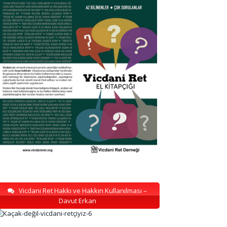
Vicdani Ret Hakkı ve Hakkın Kullanılması –
Davut Erkan