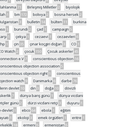
ilahlanma
71
Birleşmiş Milletler
2
biyolojik
ilah
1
bm
172
bolivya
2
bosna hersek
2
Bulgaristan
3
bulletin
14
bülten
11
burkina
aso
1
burundi
2
çad
1
campaign
5
çarşı
1
çekya
1
cezaevi
1
cezaevleri
6
chp
1
çin
35
çınar koçgiri doğan
3
CO
1
CO Watch
2
çocuk
150
Çocuk askerler
45
connection e.V
7
conscientious objection
16
conscientious objection association
5
conscientious objection right
1
conscientious
bjection watch
9
Danimarka
6
darbe
76
derin devlet
10
din
3
doğa
10
dövizli
skerlik
7
dünya barış günü
1
dünya vicdani
etçiler günü
2
dürzi vicdani retçi
3
duyuru
1
e-devlet
1
ebco
64
ebola
1
eğitim
ayiatı
1
ekoloji
3
emek örgütleri
1
eritre
1
erkeklik
18
ermeni
5
ermenistan
5