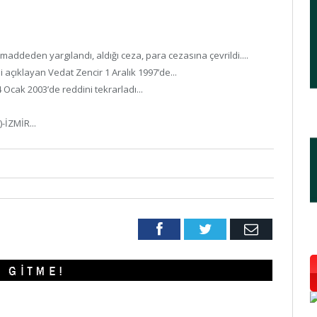
ddeden yargılandı, aldığı ceza, para cezasına çevrildi....
 açıklayan Vedat Zencir 1 Aralık 1997’de...
Ocak 2003’de reddini tekrarladı...
-İZMİR...
Facebook
Twitter
Email