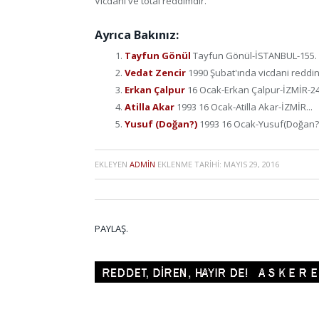
Vicdani ve total reddimdir.
Ayrıca Bakınız:
Tayfun Gönül
Tayfun Gönül-İSTANBUL-155. ma
Vedat Zencir
1990 Şubat'ında vicdani reddini
Erkan Çalpur
16 Ocak-Erkan Çalpur-İZMİR-24 
Atilla Akar
1993 16 Ocak-Atilla Akar-İZMİR...
Yusuf (Doğan?)
1993 16 Ocak-Yusuf(Doğan?)
EKLEYEN
ADMIN
EKLENME TARIHI:
MAYIS 29, 2016
PAYLAŞ.