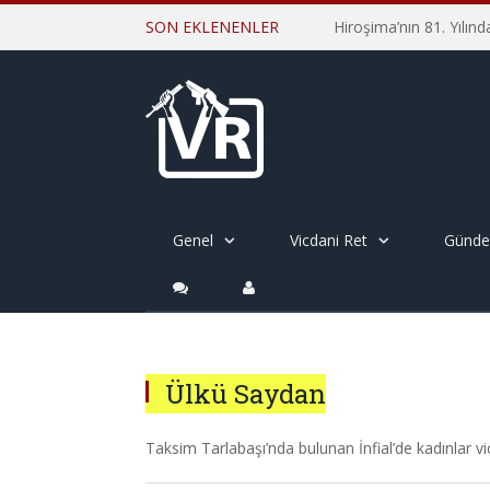
SON EKLENENLER
Genel
Vicdani Ret
Günd
Ülkü Saydan
Taksim Tarlabaşı’nda bulunan İnfial’de kadınlar vicd