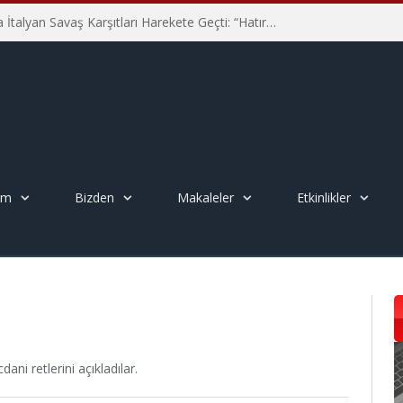
Hiroşima’nın 81. Yılında İtalyan Savaş Karşıtları Harekete Geçti: “Hatırlamak yeterli değil”
em
Bizden
Makaleler
Etkinlikler
ani retlerini açıkladılar.