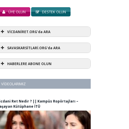
ÜYE OLUN
DESTEK OLUN
VİCDANİRET.ORG'da ARA
SAVASKARSİTLARİ.ORG'da ARA
HABERLERE ABONE OLUN
VIDEOLARIMIZ
icdani Ret Nedir ? || Kampüs Ropörtajları –
aşayan Kütüphane İTÜ