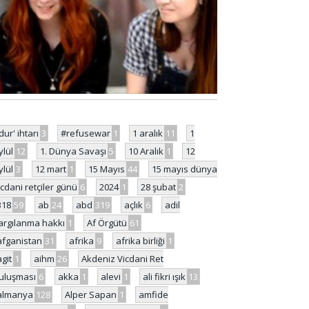
'dur' ihtarı
3
#refusewar
1
1 aralık
11
1
ylül
12
1. Dünya Savaşı
5
10 Aralık
1
12
ylül
3
12 mart
1
15 Mayıs
44
15 mayıs dünya
icdani retçiler günü
6
2024
1
28 şubat
2
318
59
ab
24
abd
319
açlık
6
adil
argılanma hakkı
1
Af Örgütü
61
afganistan
31
afrika
9
afrika birliği
1
agit
1
aihm
26
Akdeniz Vicdani Ret
uluşması
6
akka
1
alevi
1
ali fikri ışık
13
almanya
128
Alper Sapan
1
amfide