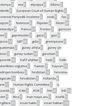
estonya
2
eta
5
etiyopya
4
Etkiniz
1
etkinlik
1
European Court of Human Rights
1
Evrensel Periyodik İnceleme
2
ezidi
1
fas
1
faşizm
4
feminizm
2
filipinler
6
filistin
36
Finlandiya
9
fransa
37
frontex
1
garnizon
ent
1
gayrimüslim
7
gaza
1
gazi
6
gazze
13
GBT
86
gıda
1
greenpeace
1
guatemala
2
güney afrika
1
güney çin
enizi
3
güney sudan
16
gürcistan
2
güvenlik
35
hafif silahlar
3
haiti
1
halkı
skerlikten soğutma
1
hamas
2
hayvan
20
hidrojen bombası
3
hindistan
12
hirosima-
agasaki
16
hırvatistan
1
hollanda
5
hrw
31
Human Rights Committee
1
iç
üvenlik
67
ICAN
3
IFOR
2
İHA
41
İHD
29
iklim
7
iltica
1
inan mayıs aru
1
incirlik
6
İngiltere
45
insan hakkı
2
insan hakları
138