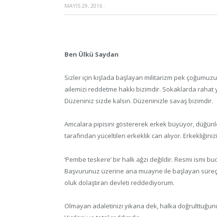
MAYIS 29, 2016
·
Ben Ülkü Saydan
Sizler için kışlada başlayan militarizm pek çoğumuz
ailemizi reddetme hakkı bizimdir. Sokaklarda rahat
Düzeniniz sizde kalsın. Düzeninizle savaş bizimdir.
Amcalara pipisini göstererek erkek büyüyor, düğünle
tarafından yüceltilen erkeklik can alıyor. Erkekliğiniz
‘Pembe teskere’ bir halk ağzı değildir. Resmi ismi bu
Başvurunuz üzerine ana muayne ile başlayan süreç s
oluk dolaştıran devleti reddediyorum.
Olmayan adaletinizi yıkana dek, halka doğrulttuğun