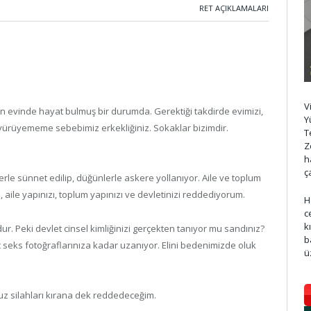
RET AÇIKLAMALARI
V
un evinde hayat bulmuş bir durumda. Gerektiği takdirde evimizi,
Y
 yürüyememe sebebimiz erkekliğiniz. Sokaklar bizimdir.
T
Z
h
ç
rle sünnet edilip, düğünlerle askere yollanıyor. Aile ve toplum
i, aile yapınızı, toplum yapınızı ve devletinizi reddediyorum.
H
c
k
dur. Peki devlet cinsel kimliğinizi gerçekten tanıyor mu sandınız?
b
eks fotoğraflarınıza kadar uzanıyor. Elini bedenimizde oluk
ü
uz silahları kırana dek reddedeceğim.