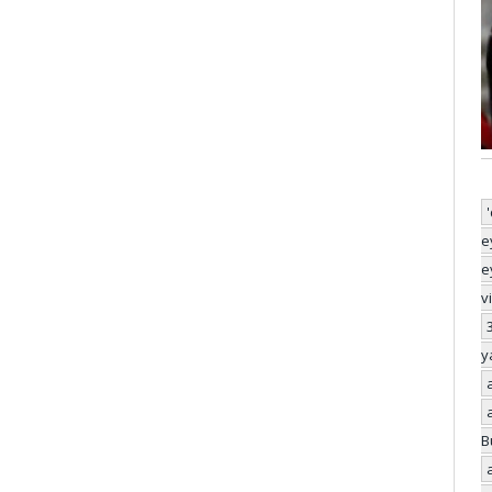
e
e
v
y
B